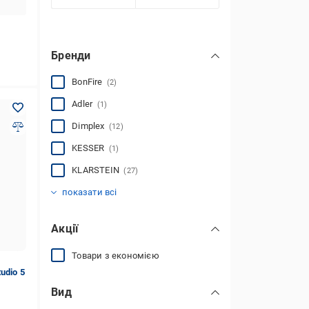
Бренди
BonFire
(2)
Adler
(1)
Dimplex
(12)
KESSER
(1)
KLARSTEIN
(27)
Royal
Royal 3D
Royal 5D
Royal Flame
Інше
(1)
(9)
(1)
(1)
(3)
показати всі
Акції
Товари з економією
udio 5
Вид