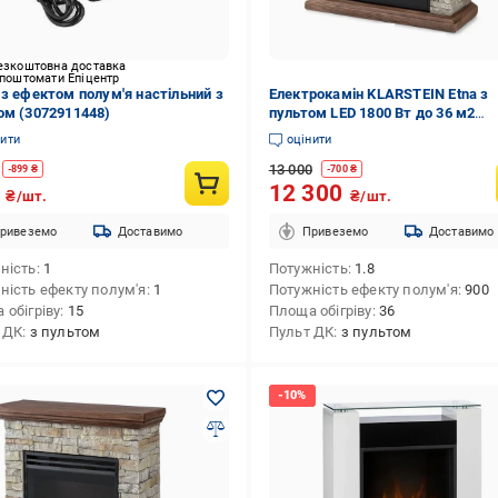
езкоштовна доставка
 поштомати Епіцентр
 з ефектом полум'я настільний з
Електрокамін KLARSTEIN Etna з
ом (3072911448)
пультом LED 1800 Вт до 36 м2
(10035042)
нити
оцінити
13 000
-
899
₴
-
700
₴
9
12 300
₴/шт.
₴/шт.
ривеземо
Доставимо
Привеземо
Доставимо
ність
1
Потужність
1.8
ність ефекту полум'я
1
Потужність ефекту полум'я
900
 обігріву
15
Площа обігріву
36
 ДК
з пультом
Пульт ДК
з пультом