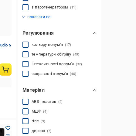
з парогенератором
(11)
з термостатом
зі звуком
підсвітка порталу
індикатор функцій
(19)
(37)
(2)
(20)
показати всі
Регулювання
кольору полум'я
udio 5
(17)
температури обігріву
(49)
інтенсивності полум'я
(32)
яскравості полум'я
(40)
Матеріал
ABS-пластик
(2)
МДФ
(4)
гіпс
(9)
дерево
(7)