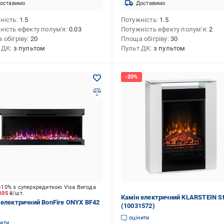
оставимо
Доставимо
ність
1.5
Потужність
1.5
ність ефекту полум'я
0.03
Потужність ефекту полум'я
2
 обігріву
20
Площа обігріву
30
 ДК
з пультом
Пульт ДК
з пультом
-10% з суперкредиткою Visa Вигода
 105
₴/шт.
Камін електричний KLARSTEIN St
 електричний BonFire ONYX BF42
(10031572)
оцінити
нити