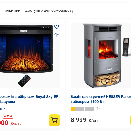
новинки
доступно для самовивозу
окамін з обігрівом Royal Sky EF
Камін електричний KESSER Pano
зі звуком
таймером 1900 Вт
нити
1
0
-
650
₴
8 999
₴/шт.
000
₴/шт.