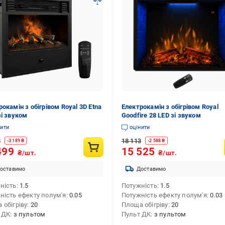
окамін з обігрівом Royal 3D Etna
Електрокамін з обігрівом Royal
зі звуком
Goodfire 28 LED зі звуком
нити
оцінити
8
18 113
-
3 189
₴
-
2 588
₴
499
15 525
₴/шт.
₴/шт.
оставимо
Доставимо
ність
1.5
Потужність
1.5
ність ефекту полум'я
0.05
Потужність ефекту полум'я
0.03
 обігріву
20
Площа обігріву
20
 ДК
з пультом
Пульт ДК
з пультом