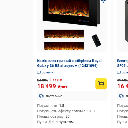
Камін електричний з обігрівом Royal
Електр
Galaxy 36 RS зі звуком (12431096)
SF05 
оцінити
оці
24 000
19 68
-
5 501
₴
18 499
16 
₴/шт.
Доставимо
Д
Потужність
1.5
Потуж
Потужність ефекту полум'я
0.03
Потуж
Площа обігріву
25
Площа
Пульт ДК
з пультом
Пульт