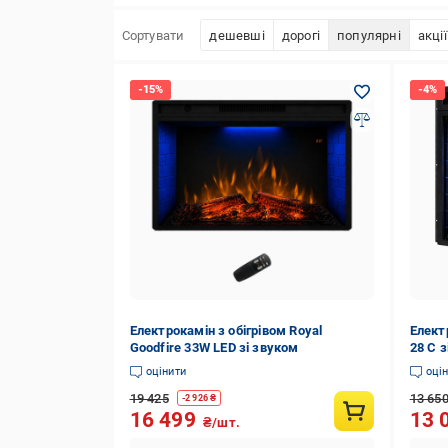
Сортувати
дешевші
дорогі
популярні
акції
Електрокамін з обігрівом Royal
Електр
Goodfire 33W LED зі звуком
28 C 
оцінити
оці
19 425
13 65
-
2 926
₴
16 499
13 
₴/шт.