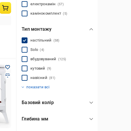
електрокамін
(57)
камінокомплект
(5)
Тип монтажу
настільний
(58)
Solo
(4)
вбудовуваний
(125)
кутовий
(9)
навісний
(81)
окремостоячий
пристінний
(316)
(362)
показати всі
Базовий колір
білий
(7)
Глибина мм
коричневий
(7)
сірий
(5)