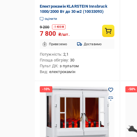
Електрокамін KLARSTEIN Innsbruck
1000/2000 Вт до 30 м2 (10033093)
оцінити
9 200
-
1 400
₴
7 800
₴/шт.
Привеземо
Доставимо
Потужність
2,1
Площа обігріву
30
Пульт ДК
з пультом
Вид
електрокамін