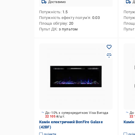
Доставимо
Д
Потужність
1.5
Потуж
Потужність ефекту полум'я
0.03
Потуж
Площа обігріву
20
Площа
Пульт ДК
з пультом
Пульт
До -10% з суперкредиткою Visa Вигода
До 
22 105
₴/шт.
22
Камін електричний BonFire Galaxe
Камін
(42BF)
оцінити
оці