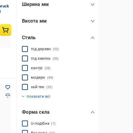
Ширина мм
bruck
чорний
(43)
)
Висота мм
Стиль
під дерево
(33)
під камінь
(30)
кантрі
(26)
модерн
(44)
хай-тек
(33)
класичний
(51)
показати всі
Форма скла
U-подібна
(1)
без скла