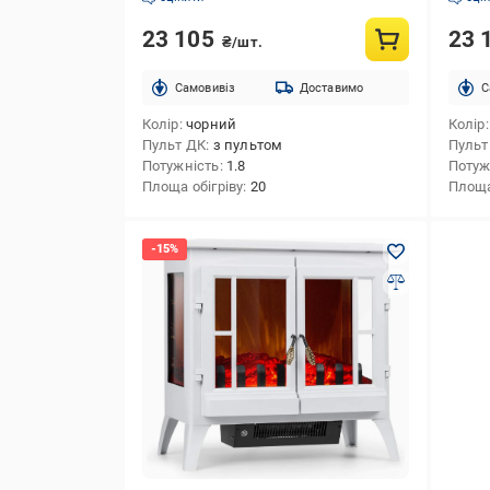
23 105
23 
₴/шт.
Cамовивіз
Доставимо
C
Колір
чорний
Колір
Пульт ДК
з пультом
Пульт
Потужність
1.8
Потуж
Площа обігріву
20
Площа