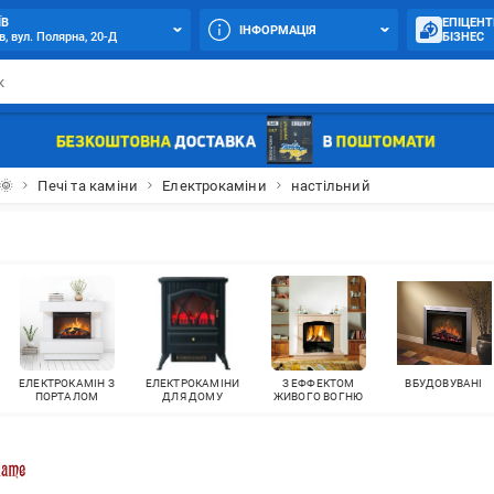
ЇВ
ЕПІЦЕНТ
ІНФОРМАЦІЯ
в, вул. Полярна, 20-Д
БІЗНЕС
🌞
Печі та каміни
Електрокаміни
настільний
ЕЛЕКТРОКАМІН З
ЕЛЕКТРОКАМІНИ
З ЕФФЕКТОМ
ВБУДОВУВАНІ
ПОРТАЛОМ
ДЛЯ ДОМУ
ЖИВОГО ВОГНЮ