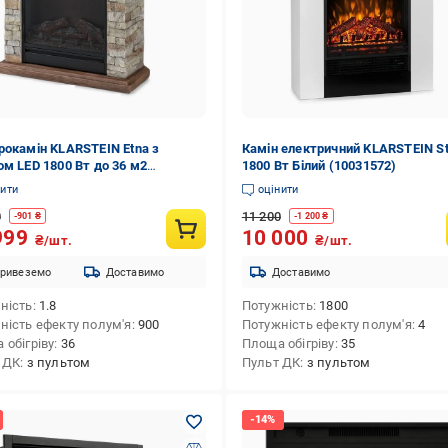
рокамін KLARSTEIN Etna з
Камін електричний KLARSTEIN St
ом LED 1800 Вт до 36 м2
1800 Вт Білий (10031572)
5042)
нити
оцінити
0
11 200
-
901
₴
-
1 200
₴
999
10 000
₴/шт.
₴/шт.
ривеземо
Доставимо
Доставимо
ність
1.8
Потужність
1800
ність ефекту полум'я
900
Потужність ефекту полум'я
4
 обігріву
36
Площа обігріву
35
 ДК
з пультом
Пульт ДК
з пультом