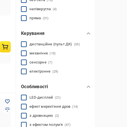
(16)
напівкругла
(4)
пряма
(31)
Керування
дистанційне (пульт ДК)
(55)
механічне
(10)
сенсорне
(7)
електронне
(29)
Особливості
LED-дисплей
(21)
ефект мерехтіння дров
(14)
з дровницею
(2)
з ефектом полум'я
(47)