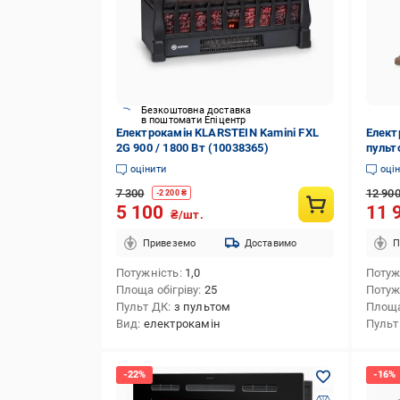
Безкоштовна доставка
в поштомати Епіцентр
Електрокамін KLARSTEIN Kamini FXL
Елект
2G 900 / 1800 Вт (10038365)
пульт
(1003
оцінити
оці
7 300
12 90
-
2 200
₴
5 100
11 
₴/шт.
Привеземо
Доставимо
П
Потужність
1,0
Потуж
Площа обігріву
25
Потуж
Пульт ДК
з пультом
Площа
Вид
електрокамін
Пульт