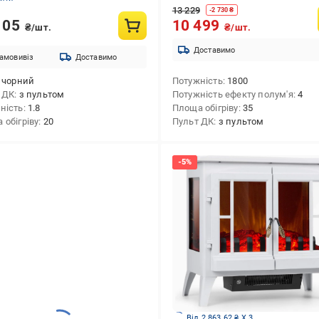
13 229
-
2 730
₴
105
10 499
₴/шт.
₴/шт.
Доставимо
амовивіз
Доставимо
чорний
Потужність
1800
 ДК
з пультом
Потужність ефекту полум'я
4
ність
1.8
Площа обігріву
35
 обігріву
20
Пульт ДК
з пультом
Від 2 863.62 ₴ X 3