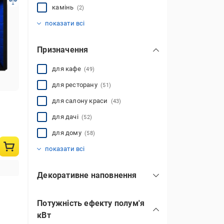
камінь
(2)
метал
пластик
скло
сталь
штучний камінь
загартоване скло
(12)
(1)
(44)
(28)
(2)
(12)
показати всі
Призначення
для кафе
(49)
для ресторану
(51)
для салону краси
(43)
для дачі
(52)
для дому
(58)
для квартири
(54)
показати всі
Декоративне наповнення
вугілля
(8)
Потужність ефекту полум'я
декоративне каміння
(3)
кВт
дрова
(40)