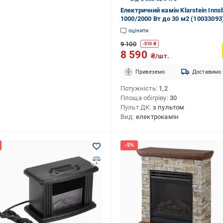
Електричний камін Klarstein Inns
1000/2000 Вт до 30 м2 (10033093
оцінити
9 100
-
510
₴
8 590
₴/шт.
Привеземо
Доставимо
Потужність
1,2
Площа обігріву
30
Пульт ДК
з пультом
Вид
електрокамін