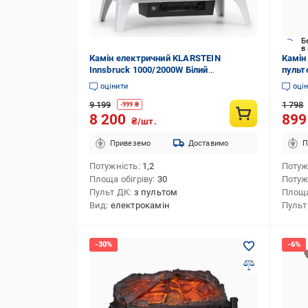
Б
в
Камін електричний KLARSTEIN
Камін
Innsbruck 1000/2000W Білий
пульт
(10033093)
оцінити
оці
9 199
1 798
-
999
₴
8 200
89
₴/шт.
Привеземо
Доставимо
П
Потужність
1,2
Потуж
Площа обігріву
30
Потуж
Пульт ДК
з пультом
Площа
Вид
електрокамін
Пульт