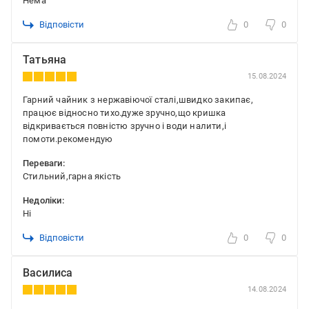
Нема
Відповісти
0
0
Татьяна
15.08.2024
Гарний чайник з нержавіючої сталі,швидко закипає,
працює відносно тихо.дуже зручно,що кришка
відкривається повністю зручно і води налити,і
помоти.рекомендую
Переваги:
Стильний,гарна якiсть
Недоліки:
Нi
Відповісти
0
0
Василиса
14.08.2024