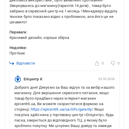
декількох використань , було виявлено протікання!
Звернувшись до магазину(гарантія 14 днів) , товар було
забрано в сервісний центр на 1 місяць ! Менеджеру відділу
техніки було показано відео з проблемою, але його це не
цікавило!
Переваги:
Красивий дизайн, хороша збірка
Недоліки:
Протікає
Відповісти
0
0
Епіцентр К
03.05.2026
Доброго дня! Дякуємо за Ваш відгук та за вибір нашого
магазину. Для вирішення сервісного питання, якщо
товар було придбано через інтернет-магазин
epicentrk.ua, Ви можете скористатися формою на
сторінці:
https://epicentrk.ua/ua/info/garanty/
Якщо
покупка здійснена у торговому центрі «Епіцентр», будь
ласка, зверніться до відповідного ТЦ, у якому було
зроблено покупку. Ми цінуємо Вашу довіру та завжди