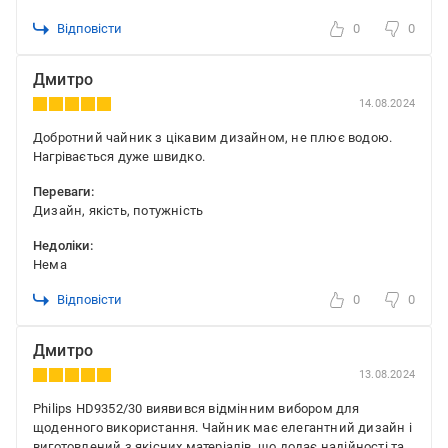
Відповісти
0
0
Дмитро
14.08.2024
Добротний чайник з цікавим дизайном, не плює водою.
Нагрівається дуже швидко.
Переваги:
Дизайн, якість, потужність
Недоліки:
Нема
Відповісти
0
0
Дмитро
13.08.2024
Philips HD9352/30 виявився відмінним вибором для
щоденного використання. Чайник має елегантний дизайн і
виготовлений з якісних матеріалів, що додає надійності та