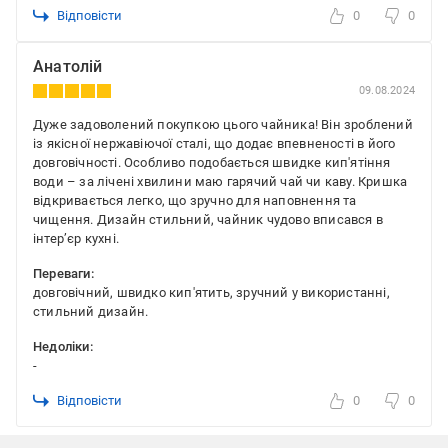
Відповісти
0
0
Анатолій
09.08.2024
Дуже задоволений покупкою цього чайника! Він зроблений
із якісної нержавіючої сталі, що додає впевненості в його
довговічності. Особливо подобається швидке кип'ятіння
води – за лічені хвилини маю гарячий чай чи каву. Кришка
відкривається легко, що зручно для наповнення та
чищення. Дизайн стильний, чайник чудово вписався в
інтер’єр кухні.
Переваги:
довговічний, швидко кип'ятить, зручний у використанні,
стильний дизайн.
Недоліки:
-
Відповісти
0
0