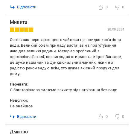
Відповісти
0
0
Микита
20.08.2024
Основною перевагою цього чайника це швидке кип'ятіння
води. Великий об'єм приладу вистачає на приготування
чаю для великої родини. Матеріал зроблений з
нержавіючої сталі, що виглядає стильно та міцно. Загалом,
це дуже надійний та функціональний чайник, який я з
радістю рекомендую всім, хто шукає якісний продукт для
дому.
Переваги:
Є багаторівнева система захисту від нагрівання без води
Недоліки:
Не знайшов
Відповісти
0
0
Дмитро