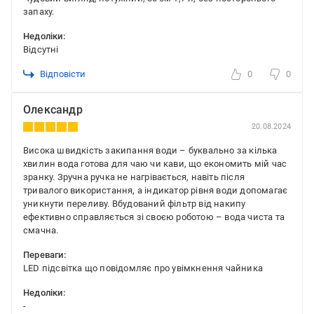
запаху.
Недоліки:
Відсутні
Відповісти
0
0
Олександр
20.08.2024
Висока швидкість закипання води – буквально за кілька
хвилин вода готова для чаю чи кави, що економить мій час
зранку. Зручна ручка не нагрівається, навіть після
тривалого використання, а індикатор рівня води допомагає
уникнути переливу. Вбудований фільтр від накипу
ефективно справляється зі своєю роботою – вода чиста та
смачна.
Переваги:
LED підсвітка що повідомляє про увімкнення чайника
Недоліки:
-