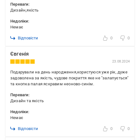
Переваги:
Дизайн,якість
Недоліки:
Немає
Відповісти
0
0
Євгенія
23.08.2024
Подарували на день народження,користуюся уже рік, дуже
задоволена за якість, чудове покриття яке не "залапується"
та кнопка палая яскравим неоново-синім.
Переваги:
Дизайн та якість
Недоліки:
Немає
Відповісти
0
0