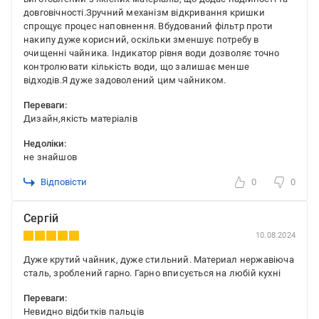
довговічності.Зручний механізм відкривання кришки
спрощує процес наповнення. Вбудований фільтр проти
накипу дуже корисний, оскільки зменшує потребу в
очищенні чайника. Індикатор рівня води дозволяє точно
контролювати кількість води, що залишає менше
відходів.Я дуже задоволений цим чайником.
Переваги:
Дизайн,якість матеріалів
Недоліки:
не знайшов
Відповісти
0
0
Сергій
10.08.2024
Дуже крутий чайник, дуже стильний. Материал нержавіюча
сталь, зроблений гарно. Гарно вписується на любій кухні
Переваги:
Невидно відбитків пальців