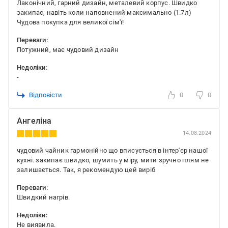
Лаконічний, гарний дизайн, металевий корпус. Швидко
закипає, навіть коли наповнений максимально (1.7л)
Чудова покупка для великої сім'ї!
Переваги:
Потужний, має чудовий дизайн
Недоліки:
-
Відповісти
0
0
Ангеліна
14.08.2024
чудовий чайник гармонійно що вписується в інтер'єр нашої
кухні. закипає швидко, шумить у міру, мити зручно плям не
залишається. Так, я рекомендую цей виріб
Переваги:
Швидкий нагрів.
Недоліки:
Не виявила.