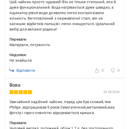
Цей чайник просто чудовий! Він не тільки стильний, але й
дуже функціональний. Вода нагрівається дуже швидко, а
індикатор рівня води дозволяє легко контролювати
кількість. Виготовлений з нержавіючої сталі, він не
залишає відбитків пальців і легко очищується. Ідеальний
вибір для великої родини!
Переваги:
Матеріали, потужність
Недоліки:
Не знайшла
Відповісти
0
0
Вова
20.08.2024
Звичайний надійний чайник, перед цім був схожий,теж
Philips ,відпрацював 9 років.Симпатичний,металевий,має
фільтр і гарно повністю відкривається кришка.
Переваги:
Чудовий вигляд, потужний, об'єм 1,7 л, без посторонього