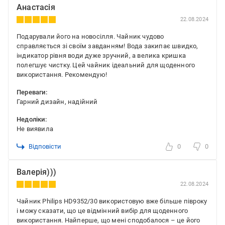
Анастасія
22.08.2024
Подарували його на новосілля. Чайник чудово
справляється зі своїм завданням! Вода закипає швидко,
індикатор рівня води дуже зручний, а велика кришка
полегшує чистку. Цей чайник ідеальний для щоденного
використання. Рекомендую!
Переваги:
Гарний дизайн, надійний
Недоліки:
Не виявила
Відповісти
0
0
Валерія)))
22.08.2024
Чайник Philips HD9352/30 використовую вже більше півроку
і можу сказати, що це відмінний вибір для щоденного
використання. Найперше, що мені сподобалося – це його