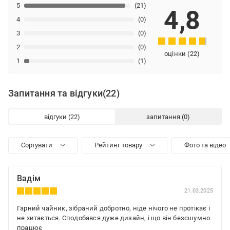
5
(21)
4,8
4
(0)
3
(0)
2
(0)
оцінки
(
22
)
1
(1)
Запитання та відгуки
(22)
відгуки
запитання
Сортувати
Рейтинг товару
Фото та відео
Вадім
21.03.2025
Гарний чайник, зібраний добротно, ніде нічого не протікає і
не хитається. Сподобався дуже дизайн, і що він безсшумно
працює