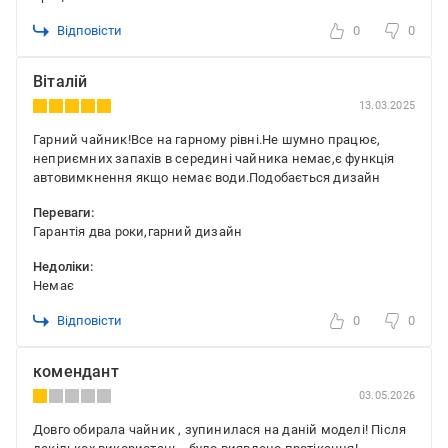
Відповісти
0
0
Віталій
13.03.2025
Гарний чайник!Все на гарному рівні.Не шумно працює,
неприємних запахів в середині чайника немає,є функція
автовимкнення якщо немає води.Подобається дизайн
Переваги:
Гарантія два роки,гарний дизайн
Недоліки:
Немає
Відповісти
0
0
комендант
03.05.2026
Довго обирала чайник , зупинилася на даній моделі! Після