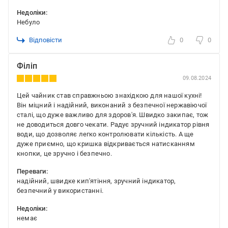
Недоліки:
Небуло
Відповісти
0
0
Філіп
09.08.2024
Цей чайник став справжньою знахідкою для нашої кухні!
Він міцний і надійний, виконаний з безпечної нержавіючої
сталі, що дуже важливо для здоров'я. Швидко закипає, тож
не доводиться довго чекати. Радує зручний індикатор рівня
води, що дозволяє легко контролювати кількість. А ще
дуже приємно, що кришка відкривається натисканням
кнопки, це зручно і безпечно.
Переваги:
надійний, швидке кип'ятіння, зручний індикатор,
безпечний у використанні.
Недоліки:
немає