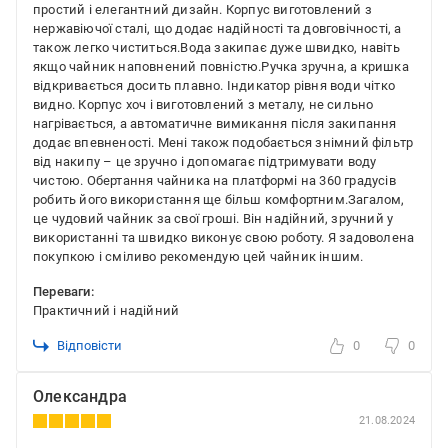
простий і елегантний дизайн. Корпус виготовлений з
нержавіючої сталі, що додає надійності та довговічності, а
також легко чиститься.Вода закипає дуже швидко, навіть
якщо чайник наповнений повністю.Ручка зручна, а кришка
відкривається досить плавно. Індикатор рівня води чітко
видно. Корпус хоч і виготовлений з металу, не сильно
нагрівається, а автоматичне вимикання після закипання
додає впевненості. Мені також подобається знімний фільтр
від накипу – це зручно і допомагає підтримувати воду
чистою. Обертання чайника на платформі на 360 градусів
робить його використання ще більш комфортним.Загалом,
це чудовий чайник за свої гроші. Він надійний, зручний у
використанні та швидко виконує свою роботу. Я задоволена
покупкою і сміливо рекомендую цей чайник іншим.
Переваги:
Практичний і надійний
Відповісти
0
0
Олександра
21.08.2024