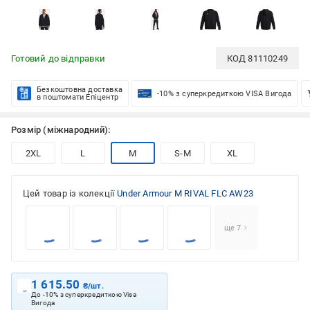
Готовий до відправки
КОД
81110249
Безкоштовна доставка
-10% з суперкредиткою VISA Вигода
в поштомати Епіцентр
Розмір (міжнародний):
2XL
L
M
S-M
XL
Цей товар із колекції
Under Armour M RIVAL FLC AW23
ще 7
1 615.50
₴/шт.
До -10% з суперкредиткою Visa
Вигода