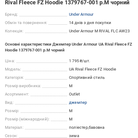
Rival Fleece FZ Hoodie 1379767-001 р.M чорний
Бренд:
Under Armour
Обмін та повернення:
14 днів з дня покупки
Колекція:
Under Armour M RIVAL FLC AW23
Основні характеристики Джемпер Under Armour UA Rival Fleece FZ
Hoodie 1379767-001 р.M чорний
Ціна:
1 795 ₴/шт.
Модель:
UA Rival Fleece FZ Hoodie
Категорія:
Спортивний стиль
Розмір виробника:
M
Асортимент:
Outlet
Вид:
джемпер
Розмір:
M
Розмір (міжнародний):
M
Матеріал:
поліестер
бавовна
Сезон:
зима