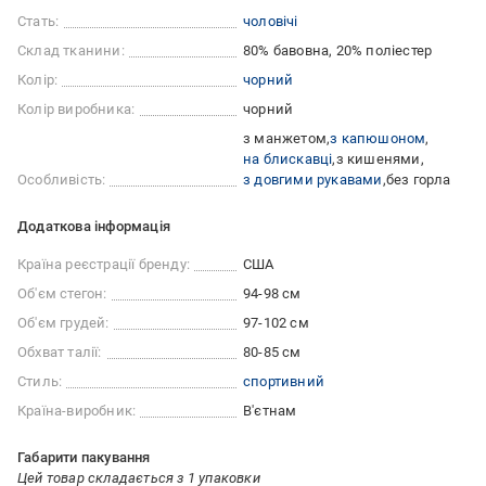
Стать:
чоловічі
Склад тканини:
80% бавовна, 20% поліестер
Колір:
чорний
Колір виробника:
чорний
з манжетом
з капюшоном
на блискавці
з кишенями
Особливість:
з довгими рукавами
без горла
Додаткова інформація
Країна реєстрації бренду:
США
Об'єм стегон:
94-98 см
Об'єм грудей:
97-102 см
Обхват талії:
80-85 см
Стиль:
спортивний
Країна-виробник:
В'єтнам
Габарити пакування
Цей товар складається з 1 упаковки