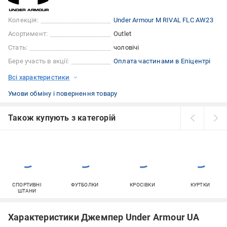
Колекція:
Under Armour M RIVAL FLC AW23
Асортимент:
Outlet
Стать:
чоловічі
Бере участь в акції:
Оплата частинами в Епіцентрі
Всі характеристики
Умови обміну і повернення товару
Також купують з категорій
СПОРТИВНІ
ФУТБОЛКИ
КРОСІВКИ
КУРТКИ
ШТАНИ
Характеристики Джемпер Under Armour UA