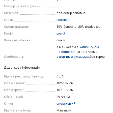
Розмір (міжнародний):
L
Матеріал:
поліестер
бавовна
Стать:
чоловічі
Склад тканини:
80% бавовна, 20% поліестер
Колір:
синій
Колір виробника:
синій
з манжетом
з капюшоном
на блискавці
з кишенями
Особливість:
з довгими рукавами
без горла
Додаткова інформація
Країна реєстрації бренду:
США
Об'єм стегон:
102-107 см
Об'єм грудей:
107-112 см
Обхват талії:
89-94 см
Стиль:
спортивний
Країна-виробник:
Малайзія