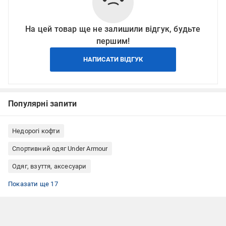
На цей товар ще не залишили відгук, будьте
першим!
НАПИСАТИ ВІДГУК
Популярні запити
Недорогі кофти
Спортивний одяг Under Armour
Одяг, взуття, аксесуари
Кофти чоловічі
Кофти Under Armour
Кофти з капюшоном
Спортивні кофти
Чоловічі спортивні кофти
Сині кофти
Кофти на блискавці
Спортивні кофти на блискавці
Кофти чоловічі з капюшоном
Джемпери
Чоловічі кофти на замку
Спортивні кофти на замку чоловічі
Джемпери чоловічі на блискавці
Чоловічі джемпери
Джемпери на блискавці
Кофти з довгими рукавами
Кофти розміру L
Показати ще 17