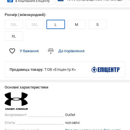
в поштомати Епіцентр
Розмір (міжнародний):
2XL
3XL
L
M
S
XL
У бажання
До порівняння
Продавець товару:
ТОВ «Епіцентр К»
Основні характеристики
Асортимент:
Outlet
Стать:
чоловічі