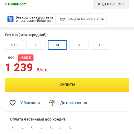
В наявності
КОД
81311235
Безкоштовна доставка
-5% для бізнесу з VISA
в поштомати Епіцентр
Розмір (міжнародний):
2XL
L
M
S
XL
-
660
₴
1 899
1 239
₴/шт.
КУПИТИ
У бажання
До порівняння
Оплата частинами або кредит