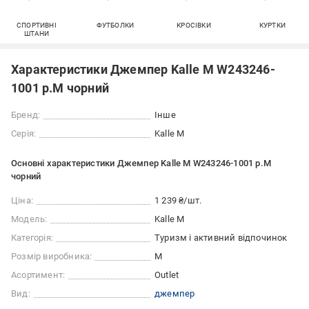
СПОРТИВНІ
ФУТБОЛКИ
КРОСІВКИ
КУРТКИ
ШТАНИ
Характеристики Джемпер Kalle M W243246-
1001 р.M чорний
Бренд:
Інше
Серія:
Kalle M
Основні характеристики Джемпер Kalle M W243246-1001 р.M
чорний
Ціна:
1 239 ₴/шт.
Модель:
Kalle M
Категорія:
Туризм і активний відпочинок
Розмір виробника:
M
Асортимент:
Outlet
Вид:
джемпер