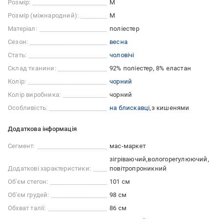
Розмір:
M
Розмір (міжнародний):
M
Матеріал:
поліестер
Сезон:
весна
Стать:
чоловічі
Склад тканини:
92% поліестер, 8% еластан
Колір:
чорний
Колір виробника:
чорний
Особливість:
на блискавці
з кишенями
Додаткова інформація
Сегмент:
мас-маркет
зігріваючий
вологорегулюючий
Додаткові характеристики:
повітропроникний
Об'єм стегон:
101 см
Об'єм грудей:
98 см
Обхват талії:
86 см