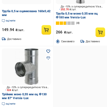
До -10% з суперкредиткою Visa Вигода
252.70
₴/шт.
Труба 0,5 м оцинкована 160х0,42
Труба 0,5 м моно 0,55 мм оц
мм
Ф180 мм Versia-Lux
оцінити
4
149.94
₴/шт.
266
₴/шт.
Доставимо
Cамовивіз
Доставимо
До -10% з суперкредиткою Visa Вигода
324
₴/шт.
Трійник моно 0,55 мм оц Ф130
мм 87° Versia-Lux
оцінити