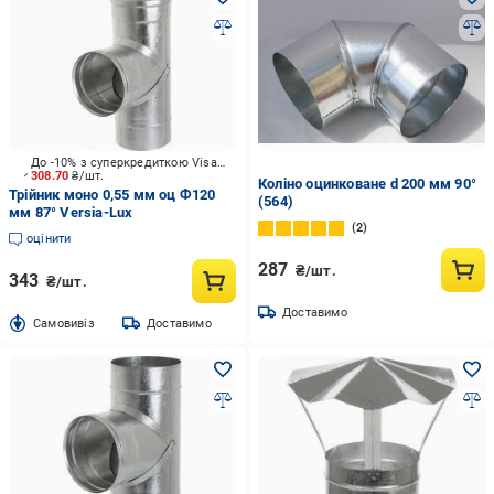
До -10% з суперкредиткою Visa Вигода
308.70
₴/шт.
Коліно оцинковане d 200 мм 90°
Трійник моно 0,55 мм оц Ф120
(564)
мм 87° Versia-Lux
2
оцінити
287
₴/шт.
343
₴/шт.
Доставимо
Cамовивіз
Доставимо