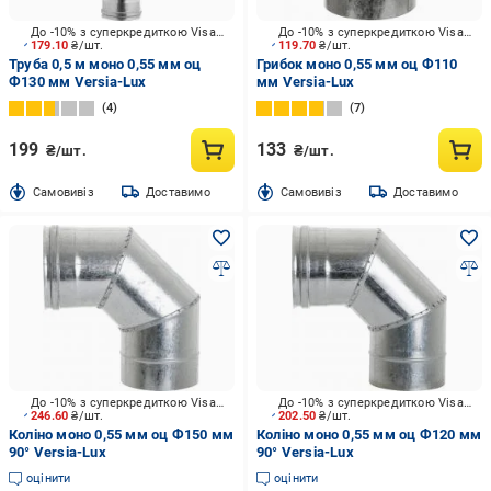
До -10% з суперкредиткою Visa Вигода
До -10% з суперкредиткою Visa Вигода
179.10
₴/шт.
119.70
₴/шт.
Труба 0,5 м моно 0,55 мм оц
Грибок моно 0,55 мм оц Ф110
Ф130 мм Versia-Lux
мм Versia-Lux
4
7
199
133
₴/шт.
₴/шт.
Cамовивіз
Доставимо
Cамовивіз
Доставимо
До -10% з суперкредиткою Visa Вигода
До -10% з суперкредиткою Visa Вигода
246.60
₴/шт.
202.50
₴/шт.
Коліно моно 0,55 мм оц Ф150 мм
Коліно моно 0,55 мм оц Ф120 мм
90° Versia-Lux
90° Versia-Lux
оцінити
оцінити