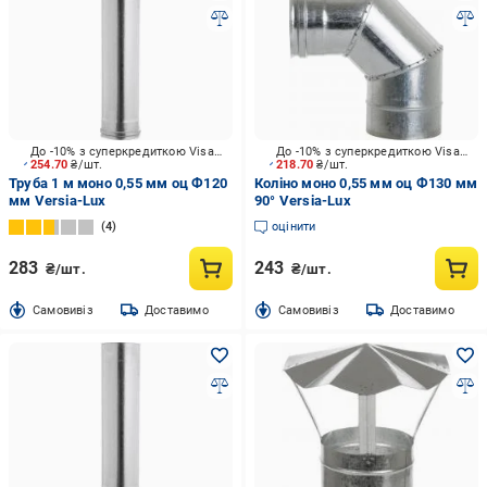
До -10% з суперкредиткою Visa Вигода
До -10% з суперкредиткою Visa Вигода
254.70
₴/шт.
218.70
₴/шт.
Труба 1 м моно 0,55 мм оц Ф120
Коліно моно 0,55 мм оц Ф130 мм
мм Versia-Lux
90° Versia-Lux
4
оцінити
283
243
₴/шт.
₴/шт.
Cамовивіз
Доставимо
Cамовивіз
Доставимо