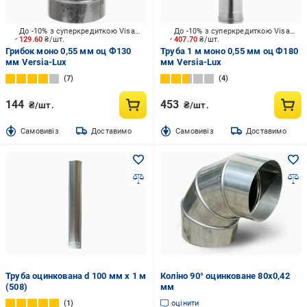
До -10% з суперкредиткою Visa Вигода
До -10% з суперкредиткою Visa Вигода
129.60
₴/шт.
407.70
₴/шт.
Грибок моно 0,55 мм оц Ф130
Труба 1 м моно 0,55 мм оц Ф180
мм Versia-Lux
мм Versia-Lux
7
4
144
453
₴/шт.
₴/шт.
Cамовивіз
Доставимо
Cамовивіз
Доставимо
Труба оцинкована d 100 мм x 1 м
Коліно 90° оцинковане 80х0,42
(508)
мм
1
оцінити