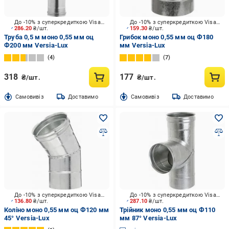
До -10% з суперкредиткою Visa Вигода
До -10% з суперкредиткою Visa Вигода
286.20
₴/шт.
159.30
₴/шт.
Труба 0,5 м моно 0,55 мм оц
Грибок моно 0,55 мм оц Ф180
Ф200 мм Versia-Lux
мм Versia-Lux
4
7
318
177
₴/шт.
₴/шт.
Cамовивіз
Доставимо
Cамовивіз
Доставимо
До -10% з суперкредиткою Visa Вигода
До -10% з суперкредиткою Visa Вигода
136.80
₴/шт.
287.10
₴/шт.
Коліно моно 0,55 мм оц Ф120 мм
Трійник моно 0,55 мм оц Ф110
45° Versia-Lux
мм 87° Versia-Lux