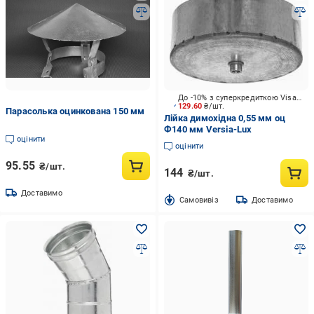
До -10% з суперкредиткою Visa Вигода
129.60
₴/шт.
Парасолька оцинкована 150 мм
Лійка димохідна 0,55 мм оц
Ф140 мм Versia-Lux
оцінити
оцінити
95.55
₴/шт.
144
₴/шт.
Доставимо
Cамовивіз
Доставимо