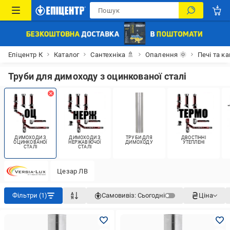
Епіцентр К
Каталог
Сантехніка 🚿
Опалення 🌞
Печі та к
Труби для димоходу з оцинкованої сталі
ДИМОХОДИ З
ДИМОХОДИ З
ТРУБИ ДЛЯ
ДВОСТІННІ
ОЦИНКОВАНОЇ
НЕРЖАВІЮЧОЇ
ДИМОХОДУ
УТЕПЛЕНІ
СТАЛІ
СТАЛІ
Цезар ЛВ
Фільтри (1)
Самовивіз:
Сьогодні
Ціна