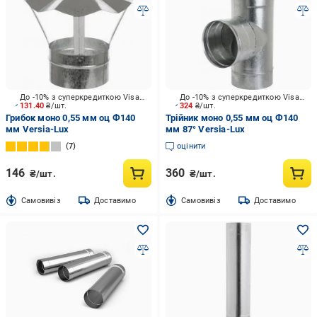
До -10% з суперкредиткою Visa Вигода
До -10% з суперкредиткою Visa Вигода
131.40
₴/шт.
324
₴/шт.
Грибок моно 0,55 мм оц Ф140
Трійник моно 0,55 мм оц Ф140
мм Versia-Lux
мм 87° Versia-Lux
7
оцінити
146
360
₴/шт.
₴/шт.
Cамовивіз
Доставимо
Cамовивіз
Доставимо