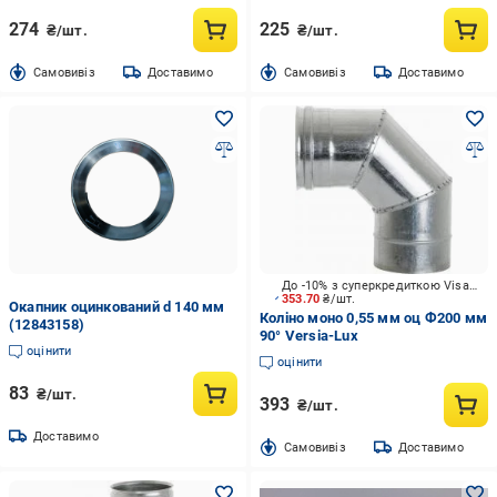
274
225
₴/шт.
₴/шт.
Cамовивіз
Доставимо
Cамовивіз
Доставимо
До -10% з суперкредиткою Visa Вигода
353.70
₴/шт.
Окапник оцинкований d 140 мм
Коліно моно 0,55 мм оц Ф200 мм
(12843158)
90° Versia-Lux
оцінити
оцінити
83
₴/шт.
393
₴/шт.
Доставимо
Cамовивіз
Доставимо