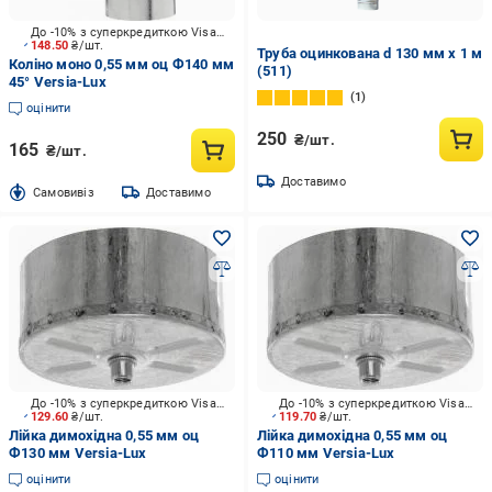
До -10% з суперкредиткою Visa Вигода
148.50
₴/шт.
Труба оцинкована d 130 мм x 1 м
Коліно моно 0,55 мм оц Ф140 мм
(511)
45° Versia-Lux
1
оцінити
250
₴/шт.
165
₴/шт.
Доставимо
Cамовивіз
Доставимо
До -10% з суперкредиткою Visa Вигода
До -10% з суперкредиткою Visa Вигода
129.60
₴/шт.
119.70
₴/шт.
Лійка димохідна 0,55 мм оц
Лійка димохідна 0,55 мм оц
Ф130 мм Versia-Lux
Ф110 мм Versia-Lux
оцінити
оцінити