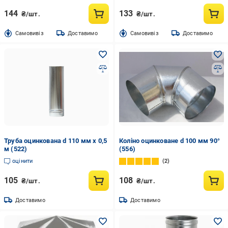
144
133
₴/шт.
₴/шт.
Cамовивіз
Доставимо
Cамовивіз
Доставимо
Труба оцинкована d 110 мм x 0,5
Коліно оцинковане d 100 мм 90°
м (522)
(556)
оцінити
2
105
108
₴/шт.
₴/шт.
Доставимо
Доставимо