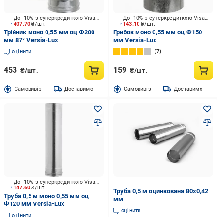
До -10% з суперкредиткою Visa Вигода
До -10% з суперкредиткою Visa Вигода
407.70
₴/шт.
143.10
₴/шт.
Трійник моно 0,55 мм оц Ф200
Грибок моно 0,55 мм оц Ф150
мм 87° Versia-Lux
мм Versia-Lux
оцінити
7
453
159
₴/шт.
₴/шт.
Cамовивіз
Доставимо
Cамовивіз
Доставимо
До -10% з суперкредиткою Visa Вигода
147.60
₴/шт.
Труба 0,5 м оцинкована 80х0,42
Труба 0,5 м моно 0,55 мм оц
мм
Ф120 мм Versia-Lux
оцінити
оцінити