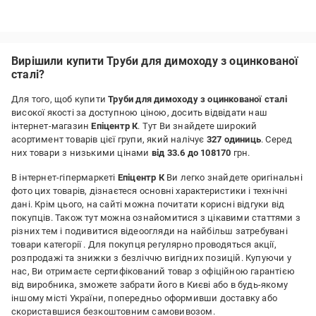
Вирішили купити Труби для димоходу з оцинкованої
сталі?
Для того, щоб купити
Труби для димоходу з оцинкованої сталі
високої якості за доступною ціною, досить відвідати наш
інтернет-магазин
Епіцентр К
. Тут Ви знайдете широкий
асортимент товарів цієї групи, який налічує
327 одиниць
. Серед
них товари з низькими цінами
від 33.6 до 108170
грн.
В інтернет-гіпермаркеті
Епіцентр К
Ви легко знайдете оригінальні
фото цих товарів, дізнаєтеся основні характеристики і технічні
дані. Крім цього, на сайті можна почитати корисні відгуки від
покупців. Також тут можна ознайомитися з цікавими статтями з
різних тем і подивитися відеоогляди на найбільш затребувані
товари категорії
. Для покупця регулярно проводяться акції,
розпродажі та знижки з безліччю вигідних позицій. Купуючи у
нас, Ви отримаєте сертифікований товар з офіційною гарантією
від виробника, зможете забрати його в Києві або в будь-якому
іншому місті України, попередньо оформивши доставку або
скориставшися безкоштовним самовивозом.