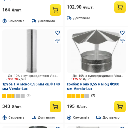
102.90
₴/шт.
164
₴/шт.
Доставимо
Cамовивіз
Доставимо
До -10% з суперкредиткою Visa Вигода
До -10% з суперкредиткою Visa Вигода
308.70
₴/шт.
175.50
₴/шт.
Труба 1 м моно 0,55 мм оц Ф140
Грибок моно 0,55 мм оц Ф200
мм Versia-Lux
мм Versia-Lux
4
7
343
195
₴/шт.
₴/шт.
Cамовивіз
Доставимо
Cамовивіз
Доставимо