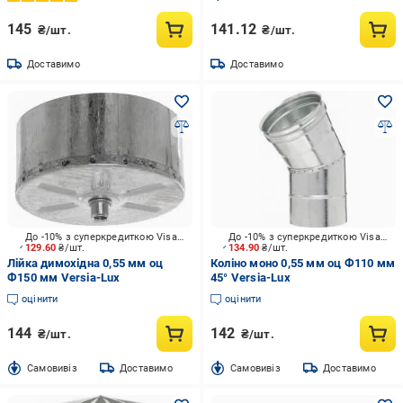
145
141.12
₴/шт.
₴/шт.
Доставимо
Доставимо
До -10% з суперкредиткою Visa Вигода
До -10% з суперкредиткою Visa Вигода
129.60
₴/шт.
134.90
₴/шт.
Лійка димохідна 0,55 мм оц
Коліно моно 0,55 мм оц Ф110 мм
Ф150 мм Versia-Lux
45° Versia-Lux
оцінити
оцінити
144
142
₴/шт.
₴/шт.
Cамовивіз
Доставимо
Cамовивіз
Доставимо