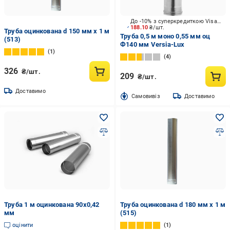
До -10% з суперкредиткою Visa Вигода
188.10
₴/шт.
Труба оцинкована d 150 мм x 1 м
Труба 0,5 м моно 0,55 мм оц
(513)
Ф140 мм Versia-Lux
1
4
326
₴/шт.
209
₴/шт.
Доставимо
Cамовивіз
Доставимо
Труба 1 м оцинкована 90х0,42
Труба оцинкована d 180 мм x 1 м
мм
(515)
оцінити
1