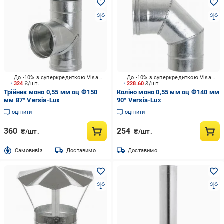
До -10% з суперкредиткою Visa Вигода
До -10% з суперкредиткою Visa Вигода
324
₴/шт.
228.60
₴/шт.
Трійник моно 0,55 мм оц Ф150
Коліно моно 0,55 мм оц Ф140 мм
мм 87° Versia-Lux
90° Versia-Lux
оцінити
оцінити
360
254
₴/шт.
₴/шт.
Cамовивіз
Доставимо
Доставимо