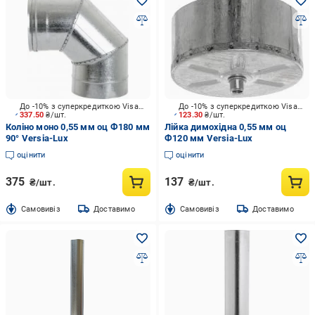
До -10% з суперкредиткою Visa Вигода
До -10% з суперкредиткою Visa Вигода
337.50
₴/шт.
123.30
₴/шт.
Коліно моно 0,55 мм оц Ф180 мм
Лійка димохідна 0,55 мм оц
90° Versia-Lux
Ф120 мм Versia-Lux
оцінити
оцінити
375
137
₴/шт.
₴/шт.
Cамовивіз
Доставимо
Cамовивіз
Доставимо