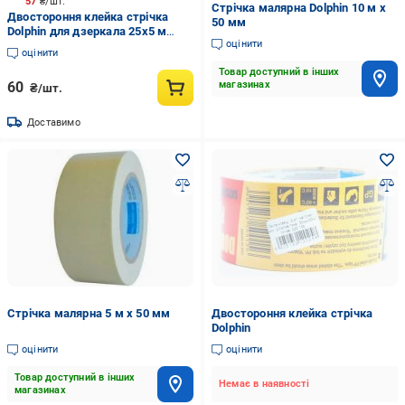
57
₴/шт.
Стрічка малярна Dolphin 10 м х
Двостороння клейка стрічка
50 мм
Dolphin для дзеркала 25x5 м
оцінити
чорний
оцінити
Товар доступний в інших
60
магазинах
₴/шт.
Доставимо
Стрічка малярна 5 м х 50 мм
Двостороння клейка стрічка
Dolphin
оцінити
оцінити
Товар доступний в інших
Немає в наявності
магазинах