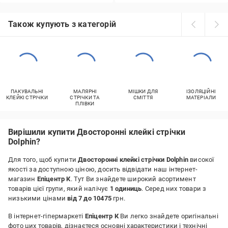
Також купують з категорій
ПАКУВАЛЬНІ
МАЛЯРНІ
МІШКИ ДЛЯ
ІЗОЛЯЦІЙНІ
КЛЕЙКІ СТРІЧКИ
СТРІЧКИ ТА
СМІТТЯ
МАТЕРІАЛИ
ПЛІВКИ
Вирішили купити Двосторонні клейкі стрічки
Dolphin?
Для того, щоб купити
Двосторонні клейкі стрічки Dolphin
високої
якості за доступною ціною, досить відвідати наш інтернет-
магазин
Епіцентр К
. Тут Ви знайдете широкий асортимент
товарів цієї групи, який налічує
1 одиниць
. Серед них товари з
низькими цінами
від 7 до 10475
грн.
В інтернет-гіпермаркеті
Епіцентр К
Ви легко знайдете оригінальні
фото цих товарів, дізнаєтеся основні характеристики і технічні