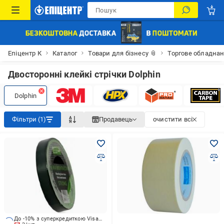
Епіцентр К
Каталог
Товари для бізнесу 📎
Торгове обладна
Двосторонні клейкі стрічки Dolphin
Dolphin
Фільтри (1)
Продавець
очистити всі
До -10% з суперкредиткою Visa Вигода