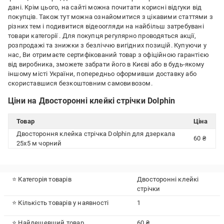
дані. Крім цього, на сайті можна почитати корисні відгуки від
покупців. Також тут можна ознайомитися з цікавими статтями з
різних тем і подивитися відеоогляди на найбільш затребувані
товари категорії
. Для покупця регулярно проводяться акції,
розпродажі та знижки з безліччю вигідних позицій. Купуючи у
нас, Ви отримаєте сертифікований товар з офіційною гарантією
від виробника, зможете забрати його в Києві або в будь-якому
іншому місті України, попередньо оформивши доставку або
скориставшися безкоштовним самовивозом.
Ціни на Двосторонні клейкі стрічки Dolphin
Товар
Ціна
Двостороння клейка стрічка Dolphin для дзеркала
60 ₴
25x5 м чорний
⭐ Категорія товарів
Двосторонні клейкі
стрічки
⭐ Кількість товарів у наявності
1
⭐ Найдешевший товар
60 ₴