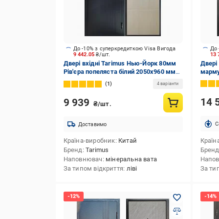
До -10% з суперкредиткою Visa Вигода
До 
9 442.05
₴/шт.
13
Двері вхідні Tarimus Нью-Йорк 80мм
Двері
Рів'єра попеляста білий 2050x960 мм
марму
ліві
1
4 варіанти
14 
9 939
₴/шт.
C
Доставимо
Країна-виробник
Китай
Країн
Бренд
Tarimus
Брен
Наповнювач
мінеральна вата
Напо
За типом відкриття
ліві
За ти