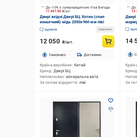
До -10% з суперкредиткою Visa Вигода
До 
11 447.50
₴/шт.
13
Двері вхідні Двері БЦ Хотин (спил
Двері
коньячний) мідь 2050x960 мм ліві
марму
оці
оцінити
4 варіанти
14 
12 050
₴/шт.
C
Cамовивіз
Доставимо
Країна-виробник
Китай
Країн
Бренд
Двері БЦ
Брен
Наповнювач
мінеральна вата
Напо
За типом відкриття
ліві
За ти