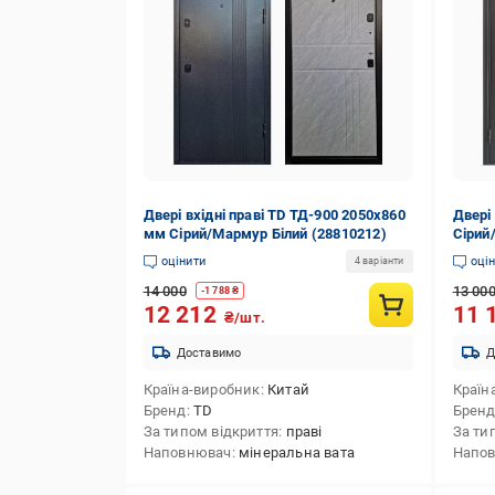
Двері вхідні праві TD ТД-900 2050х860
Двері 
мм Сірий/Мармур Білий (28810212)
Сірий
оцінити
оці
4 варіанти
14 000
13 00
-
1 788
₴
12 212
11 
₴/шт.
Доставимо
Д
Країна-виробник
Китай
Країн
Бренд
TD
Брен
За типом відкриття
праві
За ти
Наповнювач
мінеральна вата
Напо