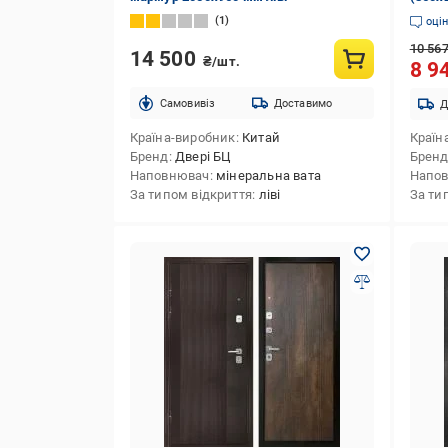
2050х
1
оці
10 56
14 500
₴/шт.
8 9
Cамовивіз
Доставимо
Д
Країна-виробник
Китай
Країн
Бренд
Двері БЦ
Брен
Наповнювач
мінеральна вата
Напо
За типом відкриття
ліві
За ти