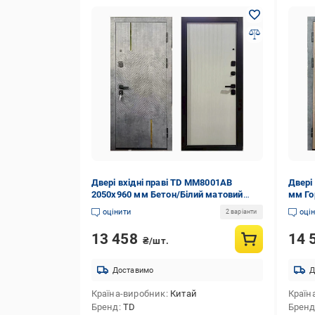
Двері вхідні праві TD MM8001АВ
Двері
2050x960 мм Бетон/Білий матовий
мм Го
(33514722)
(3351
оцінити
оці
2 варіанти
13 458
14 
₴/шт.
Доставимо
Д
Країна-виробник
Китай
Країн
Бренд
TD
Брен