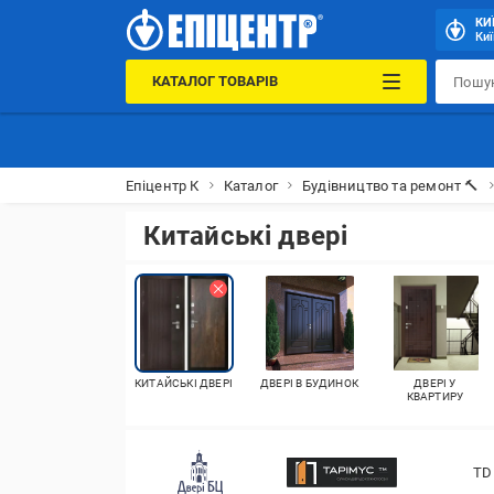
КИ
Киї
КАТАЛОГ ТОВАРІВ
Епіцентр К
Каталог
Будівництво та ремонт 🔨
Китайські двері
КИТАЙСЬКІ ДВЕРІ
ДВЕРІ В БУДИНОК
ДВЕРІ У
КВАРТИРУ
TD