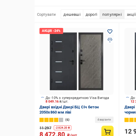
Сортувати
дешевші
дорогі
популярні
акції
До -10% з суперкредиткою Visa Вигода
До 
8 049.16
₴/шт.
12 
Двері вхідні Двері БЦ Січ бетон
Двері
2050х860 мм ліві
чорни
мм пр
6
4 варіанти
11 297
-
2 824.20
₴
12 
8 472.80
₴/шт.