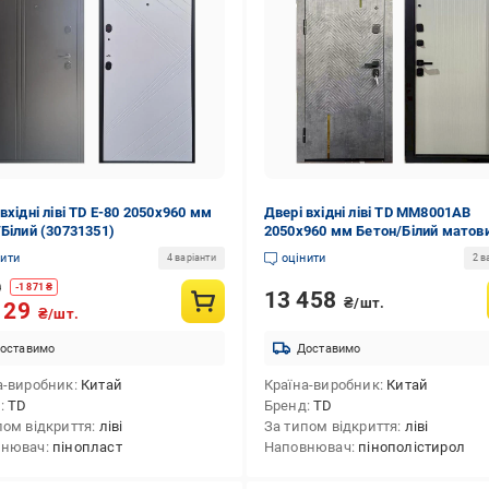
вхідні ліві TD E-80 2050х960 мм
Двері вхідні ліві TD MM8001АВ
/Білий (30731351)
2050x960 мм Бетон/Білий матов
(33514714)
нити
оцінити
4 варіанти
2 в
0
-
1 871
₴
13 458
₴/шт.
129
₴/шт.
оставимо
Доставимо
а-виробник
Китай
Країна-виробник
Китай
д
TD
Бренд
TD
пом відкриття
ліві
За типом відкриття
ліві
внювач
пінопласт
Наповнювач
пінополістирол