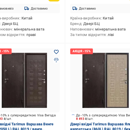
амовивіз
Доставимо
Доставимо
а-виробник
Китай
Країна-виробник
Китай
д
Двері БЦ
Бренд
Двері БЦ
внювач
мінеральна вата
Наповнювач
мінеральна вата
пом відкриття
праві
За типом відкриття
ліві
-10% з суперкредиткою Visa Вигода
До -10% з суперкредиткою Visa В
493
₴/шт.
8 493
₴/шт.
 вхідні Tarimus Варшава Венге
Двері вхідні Tarimus Варшава Ял
050 L) RAL 8019 / венге
карпатська (860L) RAL 8019 / б