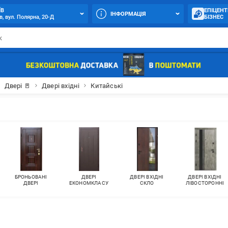
ЇВ
ЕПІЦЕНТ
ІНФОРМАЦІЯ
в, вул. Полярна, 20-Д
БІЗНЕС
Двері 🚪
Двері вхідні
Китайські
БРОНЬОВАНІ
ДВЕРІ
ДВЕРІ ВХІДНІ
ДВЕРІ ВХІДНІ
ДВЕРІ
ЕКОНОМКЛАСУ
СКЛО
ЛІВОСТОРОННІ