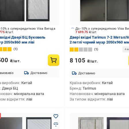
-10% з суперкредиткою Visa Вигода
До -10% з суперкредиткою Visa В
 775
₴/шт.
7 699.75
₴/шт.
 вхідні Двері БЦ Буковель
Двері вхідні Tarimus 7-2 Метал/
р 2050х860 мм ліві
2 петлі чорний муар 2050x960 мм
1
1
4 в
500
8 105
₴/шт.
₴/шт.
амовивіз
Доставимо
Доставимо
а-виробник
Китай
Країна-виробник
Китай
д
Двері БЦ
Бренд
Tarimus
внювач
мінеральна вата
Наповнювач
мінеральна вата
пом відкриття
ліві
За типом відкриття
ліві