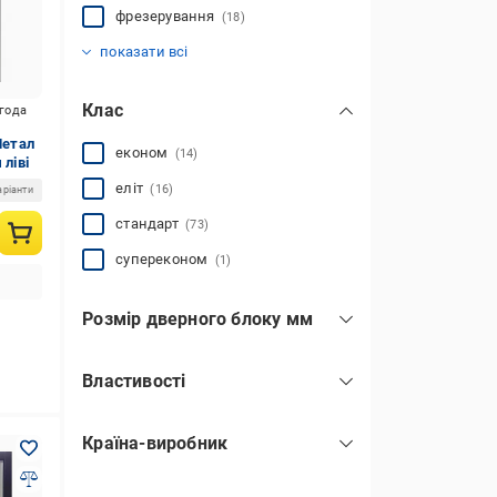
фрезерування
(18)
алюмінієва вставка
(2)
показати всі
Клас
игода
Метал
економ
(14)
 ліві
еліт
(16)
аріанти
стандарт
(73)
супереконом
(1)
Розмір дверного блоку мм
1900x860
(2)
Властивості
2050x860
(10)
протиударні
(81)
2050x960
(49)
Країна-виробник
броньована
(67)
2050х860
(42)
Китай
(104)
2060x980
(1)