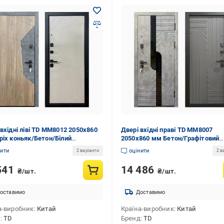
 вхідні ліві TD MM8012 2050х860
Двері вхідні праві TD MM8007
ріх коньяк/Бетон/Білий
2050x860 мм Бетон/Графітовий
4876)
(33514861)
нити
оцінити
2 варіанти
2 в
541
14 486
₴/шт.
₴/шт.
оставимо
Доставимо
а-виробник
Китай
Країна-виробник
Китай
д
TD
Бренд
TD