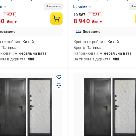
860 мм ліві
2050х860 мм ліві
нити
оцінити
4 варіанти
4 в
7
10 567
-
1 627
₴
-
1 627
₴
40
8 940
₴/шт.
₴/шт.
оставимо
Доставимо
а-виробник
Китай
Країна-виробник
Китай
д
Tarimus
Бренд
Tarimus
внювач
мінеральна вата
Наповнювач
мінеральна вата
пом відкриття
ліві
За типом відкриття
ліві