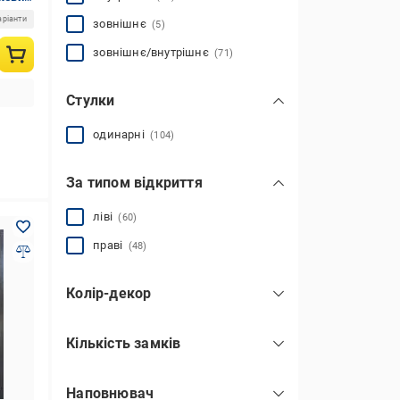
аріанти
зовнішнє
(5)
зовнішнє/внутрішнє
(71)
Стулки
одинарні
(104)
За типом відкриття
ліві
(60)
праві
(48)
Колір-декор
дуб шоколад
(3)
Кількість замків
царга біла текстура
(1)
1
(3)
царга венге
(1)
Наповнювач
2
(35)
царга шалє
(4)