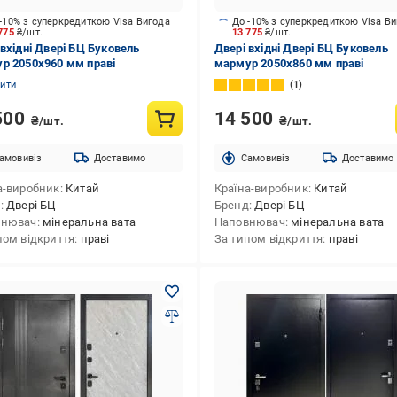
-10% з суперкредиткою Visa Вигода
До -10% з суперкредиткою Visa В
 775
₴/шт.
13 775
₴/шт.
 вхідні Двері БЦ Буковель
Двері вхідні Двері БЦ Буковель
р 2050x960 мм праві
мармур 2050х860 мм праві
нити
1
500
14 500
₴/шт.
₴/шт.
амовивіз
Доставимо
Cамовивіз
Доставимо
а-виробник
Китай
Країна-виробник
Китай
д
Двері БЦ
Бренд
Двері БЦ
внювач
мінеральна вата
Наповнювач
мінеральна вата
пом відкриття
праві
За типом відкриття
праві