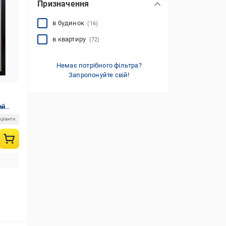
Призначення
Україна
(3641)
Фінляндія
(9)
в будинок
(16)
в квартиру
(72)
Немає потрібного фільтра?
Запропонуйте свій!
ий
аріанти