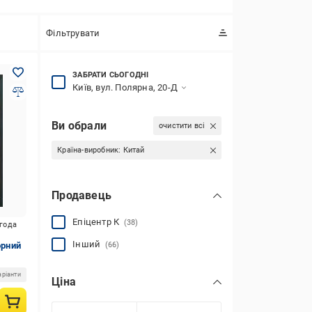
Фільтрувати
ЗАБРАТИ СЬОГОДНІ
Київ, вул. Полярна, 20-Д
Ви обрали
очистити всі
Країна-виробник:
Китай
Продавець
Епіцентр К
(38)
игода
Інший
орний
(66)
аріанти
Ціна