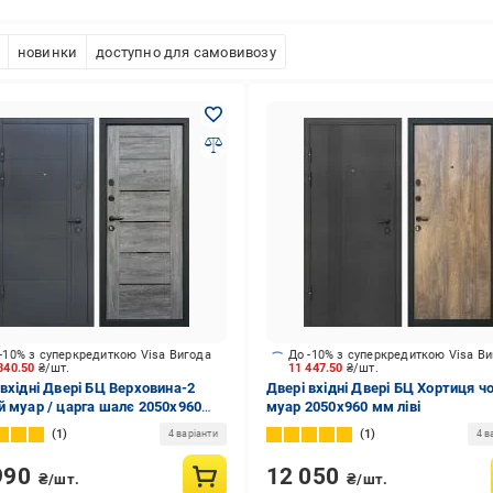
новинки
доступно для самовивозу
-10% з суперкредиткою Visa Вигода
До -10% з суперкредиткою Visa В
340.50
₴/шт.
11 447.50
₴/шт.
 вхідні Двері БЦ Верховина-2
Двері вхідні Двері БЦ Хортиця ч
й муар / царга шалє 2050x960
муар 2050x960 мм ліві
аві
1
1
4 варіанти
4 в
990
12 050
₴/шт.
₴/шт.