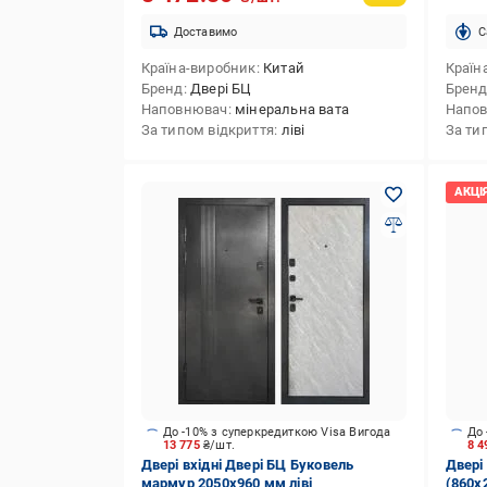
Доставимо
C
Країна-виробник
Китай
Країн
Бренд
Двері БЦ
Брен
Наповнювач
мінеральна вата
Напо
За типом відкриття
ліві
За ти
До -10% з суперкредиткою Visa Вигода
До 
13 775
₴/шт.
8 
Двері вхідні Двері БЦ Буковель
Двері
мармур 2050x960 мм ліві
(860х2