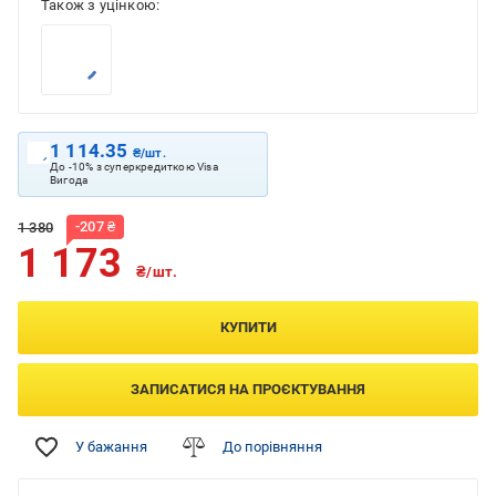
Також з уцінкою:
798
₴
1 114.35
₴/шт.
До -10% з суперкредиткою Visa
Вигода
-
207
₴
1 380
1 173
₴/шт.
КУПИТИ
ЗАПИСАТИСЯ НА ПРОЄКТУВАННЯ
У бажання
До порівняння