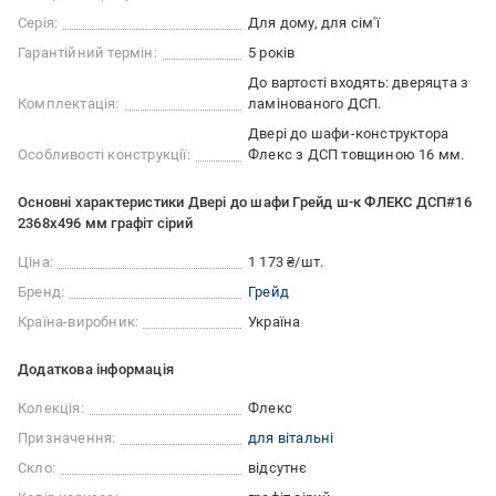
Серія:
Для дому, для сім'ї
Гарантійний термін:
5 років
До вартості входять: дверяцта з
Комплектація:
ламінованого ДСП.
Двері до шафи-конструктора
Особливості конструкції:
Флекс з ДСП товщиною 16 мм.
Основні характеристики Двері до шафи Грейд ш-к ФЛЕКС ДСП#16
2368х496 мм графіт сірий
Ціна:
1 173 ₴/шт.
Бренд:
Грейд
Країна-виробник:
Україна
Додаткова інформація
Колекція:
Флекс
Призначення:
для вітальні
Скло:
відсутнє