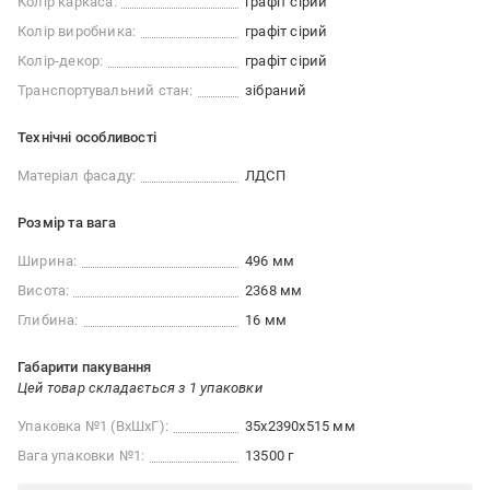
Колір каркаса:
графіт сірий
Колір виробника:
графіт сірий
Колір-декор:
графіт сірий
Транспортувальний стан:
зібраний
Технічні особливості
Матеріал фасаду:
ЛДСП
Розмір та вага
Ширина:
496 мм
Висота:
2368 мм
Глибина:
16 мм
Габарити пакування
Цей товар складається з 1 упаковки
Упаковка №1 (ВхШхГ):
35x2390x515 мм
Вага упаковки №1:
13500 г