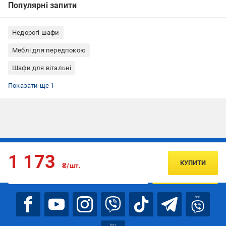
Популярні запити
Недорогі шафи
Меблі для передпокою
Шафи для вітальні
Шафи Грейд
Показати ще 1
Підписуйтесь, щоб дізнаватись першим про акції та пропозиції
1 173
КУПИТИ
₴/шт.
ПІДПИСАТИСЯ
bot
bot