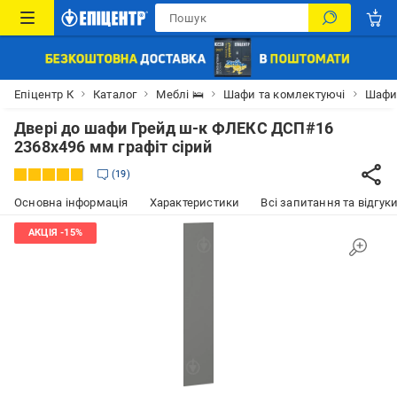
Епіцентр К
Каталог
Меблі 🛌
Шафи та комлектуючі
Шаф
Двері до шафи Грейд ш-к ФЛЕКС ДСП#16
2368х496 мм графіт сірий
19
Основна інформація
Характеристики
Всі запитання та відгуки