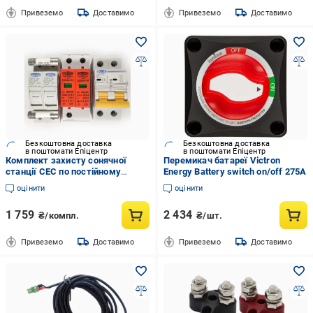
Привеземо
Доставимо
Привеземо
Доставимо
Безкоштовна доставка
Безкоштовна доставка
в поштомати Епіцентр
в поштомати Епіцентр
Комплект захисту сонячної
Перемикач батареї Victron
станції СЕС по постійному
Energy Battery switch on/off 275A
струму 600В (35320672)
оцінити
оцінити
1 759
2 434
₴/компл.
₴/шт.
Привеземо
Доставимо
Привеземо
Доставимо