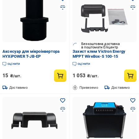
Безкоштовна доставка
в поштомати Епіцентр
Аксесуар для мікроінвертора
Захист клем Victron Energy
HYXiPOWER T-JB-EP
MPPT WireBox-S 100-15
оцінити
оцінити
15
1 053
₴/шт.
₴/шт.
Доставимо
Привеземо
Доставимо