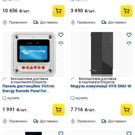
9 м (35399334)
10 656
3 490
₴/шт.
₴/шт.
Привеземо
Доставимо
Привеземо
Доставимо
Безкоштовна доставка
Безкоштовна доставка
в поштомати Епіцентр
в поштомати Епіцентр
Панель дистанційна Victron
Модуль комунікації HYX-DMU-W
Energy Remote Panel for
BlueSolar PWM-Pro
оцінити
оцінити
1 991
7 716
₴/шт.
₴/шт.
Привеземо
Доставимо
Привеземо
Доставимо