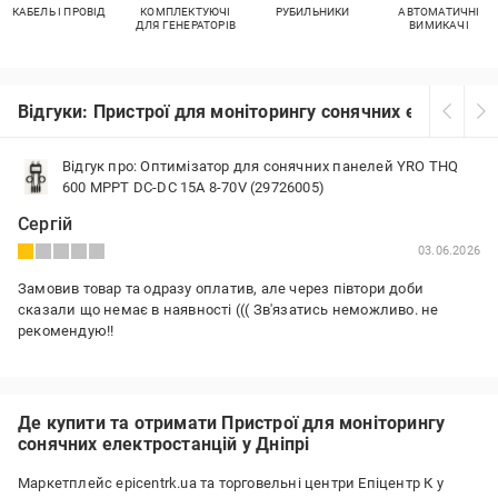
КАБЕЛЬ І ПРОВІД
КОМПЛЕКТУЮЧІ
РУБИЛЬНИКИ
АВТОМАТИЧНІ
ДЛЯ ГЕНЕРАТОРІВ
ВИМИКАЧІ
Відгуки: Пристрої для моніторингу сонячних електроста
Відгук про: Оптимізатор для сонячних панелей YRO THQ
600 MPPT DC-DC 15A 8-70V (29726005)
Сергій
03.06.2026
Замовив товар та одразу оплатив, але через півтори доби
сказали що немає в наявності ((( Зв'язатись неможливо. не
рекомендую!!
Де купити та отримати Пристрої для моніторингу
сонячних електростанцій у Дніпрі
Маркетплейс epicentrk.ua та торговельні центри Епіцентр К у