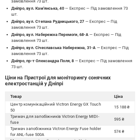
замовлення 73 шт.
Дніпро, вул. Кам'янська, 40
— Експрес —
Під замовлення 73
шт.
Дніпро, вул. Степана Рудницького, 27
— Експрес —
Під
замовлення 73 шт.
Дніпро, вул. Набережна Перемоги, 68-А
— Експрес —
Під
замовлення 73 шт.
Дніпро, вул. Січеславська Набережна, 31-А
— Експрес —
Під
замовлення 73 шт.
Дніпро, пр-т Олександра Поля, 8
— Експрес —
Під замовлення
73 шт.
Ціни на Пристрої для моніторингу сонячних
електростанцій у Дніпрі
Товар
Ціна
Центр комунікаційний Victron Energy GX Touch
15 188 ₴
50
Тримач для запобіжників Victron Energy MIDI-
595 ₴
fuse
Тримач запобіжника Victron Energy Fuse holder
574 ₴
for ANL-fuse 500A