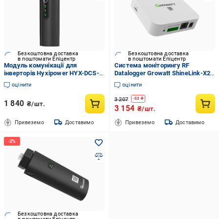
Безкоштовна доставка
Безкоштовна доставка
в поштомати Епіцентр
в поштомати Епіцентр
Модуль комунікації для
Система моніторингу RF
інверторів Hyxipower HYX-DCS-
Datalogger Growatt ShineLink-X2
WL Wifi Dongle
до 12 інверторів до 120 метрів
оцінити
оцінити
IP20 (GSHINELINK-X2)
3 207
-
53
₴
1 840
₴/шт.
3 154
₴/шт.
Привеземо
Доставимо
Привеземо
Доставимо
Безкоштовна доставка