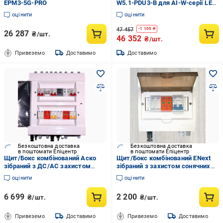
EPM3-5G-PRO
W5.1-PDU3-B для AI-W-серії LED
White (0cb873ee)
оцінити
оцінити
47 457
-
1 105
₴
26 287
₴/шт.
46 352
₴/шт.
Привеземо
Доставимо
Доставимо
Безкоштовна доставка
Безкоштовна доставка
в поштомати Епіцентр
в поштомати Епіцентр
Щит/Бокс комбінований Аско
Щит/Бокс комбінований ENext
зібраний з ДС/AC захистом
зібраний з захистом сонячних
інвертору IP40 24 м
панелей 1 стрінг IP40 8 м
оцінити
оцінити
6 699
2 200
₴/шт.
₴/шт.
Привеземо
Доставимо
Привеземо
Доставимо