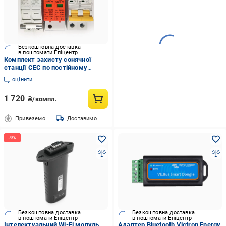
Безкоштовна доставка
в поштомати Епіцентр
Комплект захисту сонячної
станції СЕС по постійному
струму 500В
оцінити
1 720
₴/компл.
Привеземо
Доставимо
Безкоштовна доставка
Безкоштовна доставка
в поштомати Епіцентр
в поштомати Епіцентр
Інтелектуальний Wi-Fi модуль
Адаптер Bluetooth Victron Energy