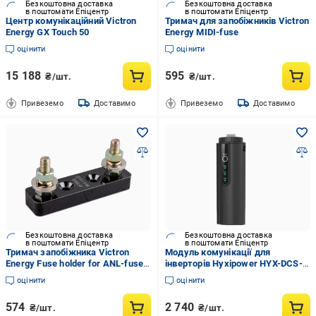
Безкоштовна доставка
Безкоштовна доставка
в поштомати Епіцентр
в поштомати Епіцентр
Центр комунікаційний Victron
Тримач для запобіжників Victron
Energy GX Touch 50
Energy MIDI-fuse
оцінити
оцінити
15 188
595
₴/шт.
₴/шт.
Привеземо
Доставимо
Привеземо
Доставимо
Безкоштовна доставка
Безкоштовна доставка
в поштомати Епіцентр
в поштомати Епіцентр
Тримач запобіжника Victron
Модуль комунікації для
Energy Fuse holder for ANL-fuse
інверторів Hyxipower HYX-DCS-
500A
4G DCS 4G Dongle
оцінити
оцінити
574
2 740
₴/шт.
₴/шт.