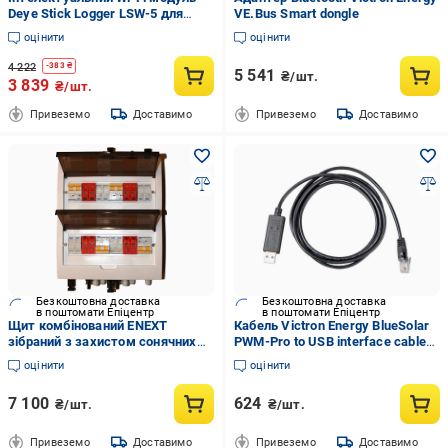
Deye Stick Logger LSW-5 для
VE.Bus Smart dongle
сонячних інверторів RS-485 2,4
оцінити
оцінити
ГГц 1,5 Вт Black (34965252)
4 222
-
383
₴
5 541
₴/шт.
3 839
₴/шт.
Привеземо
Доставимо
Привеземо
Доставимо
Безкоштовна доставка
Безкоштовна доставка
в поштомати Епіцентр
в поштомати Епіцентр
Щит комбінований ENEXT
Кабель Victron Energy BlueSolar
зібраний з захистом сонячних
PWM-Pro to USB interface cable
панелей 4 стрінга IP40 24 м
(2983440180)
оцінити
оцінити
(35395777)
7 100
624
₴/шт.
₴/шт.
Привеземо
Доставимо
Привеземо
Доставимо