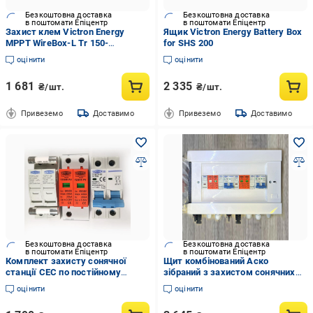
Безкоштовна доставка
Безкоштовна доставка
в поштомати Епіцентр
в поштомати Епіцентр
Захист клем Victron Energy
Ящик Victron Energy Battery Box
MPPT WireBox-L Tr 150-
for SHS 200
45/60/70&250-60/70
оцінити
оцінити
1 681
2 335
₴/шт.
₴/шт.
Привеземо
Доставимо
Привеземо
Доставимо
Безкоштовна доставка
Безкоштовна доставка
в поштомати Епіцентр
в поштомати Епіцентр
Комплект захисту сонячної
Щит комбінований Аско
станції СЕС по постійному
зібраний з захистом сонячних
струму 800В (35320676)
панелей 2 стрінга IP40 12 м
оцінити
оцінити
(35395773)