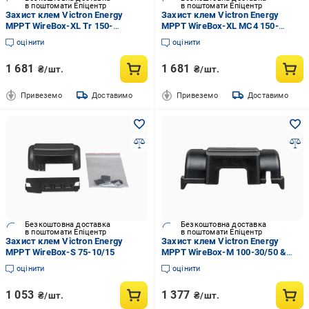
в поштомати Епіцентр
в поштомати Епіцентр
Захист клем Victron Energy
Захист клем Victron Energy
MPPT WireBox-XL Tr 150-
MPPT WireBox-XL MC4 150-
85/100&250-85/100 VE.Can
85/100&250-85/100 VE.Can
оцінити
оцінити
1 681
1 681
₴/шт.
₴/шт.
Привеземо
Доставимо
Привеземо
Доставимо
Безкоштовна доставка
Безкоштовна доставка
в поштомати Епіцентр
в поштомати Епіцентр
Захист клем Victron Energy
Захист клем Victron Energy
MPPT WireBox-S 75-10/15
MPPT WireBox-M 100-30/50 &
150-35/45 (2983440769)
оцінити
оцінити
1 053
1 377
₴/шт.
₴/шт.