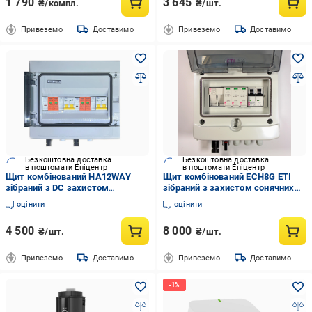
1 790
3 645
₴/компл.
₴/шт.
Привеземо
Доставимо
Привеземо
Доставимо
Безкоштовна доставка
Безкоштовна доставка
в поштомати Епіцентр
в поштомати Епіцентр
Щит комбінований HA12WAY
Щит комбінований ECH8G ETI
зібраний з DC захистом
зібраний з захистом сонячних
сонячних панелей 2 стрінгa IP65
панелей 1 стрінг IP65 ETI
оцінити
оцінити
(35395755)
наповнення (35395756)
4 500
8 000
₴/шт.
₴/шт.
Привеземо
Доставимо
Привеземо
Доставимо