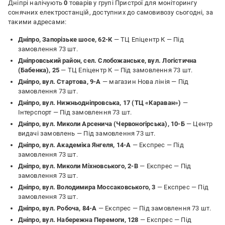
Дніпрі налічують
0
товарів у групі Пристрої для моніторингу
сонячних електростанцій, доступних до самовивозу сьогодні, за
такими адресами:
Дніпро, Запорізьке шосе, 62-К
— ТЦ Епіцентр К —
Під
замовлення 73 шт.
Дніпровський район, сел. Слобожанське, вул. Логістична
(Бабенка), 25
— ТЦ Епіцентр К —
Під замовлення 73 шт.
Дніпро, вул. Стартова, 9-А
— магазин Нова лінія —
Під
замовлення 73 шт.
Дніпро, вул. Нижньодніпровська, 17 (ТЦ «Караван»)
—
Інтерспорт —
Під замовлення 73 шт.
Дніпро, вул. Миколи Арсенича (Червоногірська), 10-Б
— Центр
видачі замовлень —
Під замовлення 73 шт.
Дніпро, вул. Академіка Янгеля, 14-А
— Експрес —
Під
замовлення 73 шт.
Дніпро, вул. Миколи Міхновського, 2-В
— Експрес —
Під
замовлення 73 шт.
Дніпро, вул. Володимира Моссаковського, 3
— Експрес —
Під
замовлення 73 шт.
Дніпро, вул. Робоча, 84-А
— Експрес —
Під замовлення 73 шт.
Дніпро, вул. Набережна Перемоги, 128
— Експрес —
Під