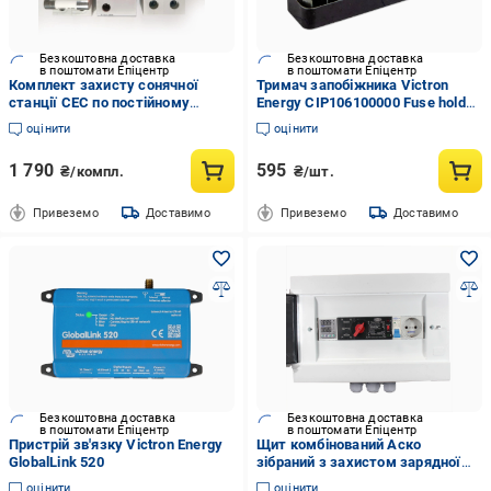
Безкоштовна доставка
Безкоштовна доставка
в поштомати Епіцентр
в поштомати Епіцентр
Комплект захисту сонячної
Тримач запобіжника Victron
станції СЕС по постійному
Energy CIP106100000 Fuse holder
струму 500В
for ANL-fuse
оцінити
оцінити
1 790
595
₴/компл.
₴/шт.
Привеземо
Доставимо
Привеземо
Доставимо
Безкоштовна доставка
Безкоштовна доставка
в поштомати Епіцентр
в поштомати Епіцентр
Пристрій зв'язку Victron Energy
Щит комбінований Аско
GlobalLink 520
зібраний з захистом зарядної
станції по змінному струму IP40
оцінити
оцінити