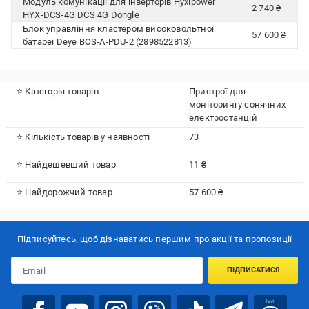
Модуль комунікації для інверторів Hyxipower
2 740 ₴
HYX-DCS-4G DCS 4G Dongle
Блок управління кластером високовольтної
57 600 ₴
батареї Deye BOS-A-PDU-2 (2898522813)
⭐ Категорія товарів
Пристрої для
моніторингу сонячних
електростанцій
⭐ Кількість товарів у наявності
73
⭐ Найдешевший товар
11 ₴
⭐ Найдорожчий товар
57 600 ₴
Підписуйтесь, щоб дізнаватись першим про акції та пропозиції
ПІДПИСАТИСЯ
bot