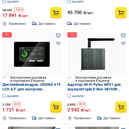
оцінити
оцінити
32ГБ Black (RJ45)
18 197
-
356
₴
45 700
₴/шт.
17 841
₴/шт.
Привеземо
Доставимо
Доставимо
Безкоштовна доставка
Безкоштовна доставка
в поштомати Епіцентр
в поштомати Епіцентр
Дисплейний модуль JIKONG V19
Адаптер Wi-Fi Pytes WF01 для
LCD 4,3" для контролю
акумуляторів E-Box-48100R
параметрів акумуляторного
(110409100151)
оцінити
оцінити
блоку (33148798)
1 755
2 992
-
34
₴
-
50
₴
1 721
2 942
₴/шт.
₴/шт.
Привеземо
Доставимо
Привеземо
Доставимо