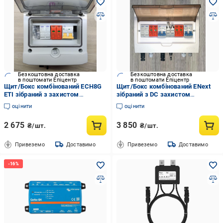
Безкоштовна доставка
Безкоштовна доставка
в поштомати Епіцентр
в поштомати Епіцентр
Щит/Бокс комбінований ECH8G
Щит/Бокс комбінований ENext
ETI зібраний з захистом
зібраний з DC захистом
сонячних панелей 1 стрінг IP65
сонячних панелей 2 стрінг IP40
оцінити
оцінити
12 м
2 675
3 850
₴/шт.
₴/шт.
Привеземо
Доставимо
Привеземо
Доставимо