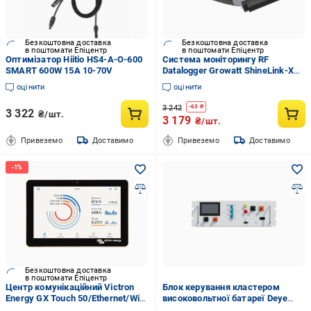
Безкоштовна доставка
Безкоштовна доставка
в поштомати Епіцентр
в поштомати Епіцентр
Оптимізатор Hiitio HS4-A-O-600
Система моніторингу RF
SMART 600W 15A 10-70V
Datalogger Growatt ShineLink-X
до 8 інверторів до 120 м IP30
оцінити
оцінити
GSHINELINK-X (22009770)
3 242
-
63
₴
3 322
₴/шт.
3 179
₴/шт.
Привеземо
Доставимо
Привеземо
Доставимо
Безкоштовна доставка
в поштомати Епіцентр
Центр комунікаційний Victron
Блок керування кластером
Energy GX Touch 50/Ethernet/Wi-
високовольтної батареї Deye
Fi/BluetoothUSB-A×2/SDHC до
BOS-G-PDU-2 (2898525065)