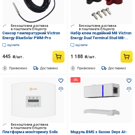
Безкоштовна доставка
Безкоштовна доставка
в поштомати Епіцентр
в поштомати Епіцентр
Сенсор температурний Victron
Набір клем подвійний M8 Victron
Energy BlueSolar PWM-Pro
Energy Dual Terminal Stud M8-
linked set 1 red/1 Black
оцінити
оцінити
445
1 188
₴/шт.
₴/шт.
Привеземо
Доставимо
Привеземо
Доставимо
Безкоштовна доставка
в поштомати Епіцентр
Платформа моніторингу Solis
Модуль BMS з базою Deye AI-