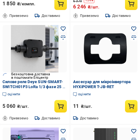
6 370
-
124
₴
1 850
₴/компл.
6 246
₴/шт.
Привеземо
Доставимо
Привеземо
Доставимо
Безкоштовна доставка
в поштомати Епіцентр
Силове реле Deye SUN-SMART-
Аксесуар для мікроінвертора
SWITCH01P3 LoRa 1/3 фази 25 А
HYXiPOWER T-JB-RET
на фазу IP65
оцінити
оцінити
5 060
11
₴/шт.
₴/шт.
Привеземо
Доставимо
Доставимо