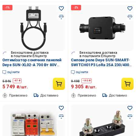
Безкоштовна доставка
Безкоштовна доставка
в поштомати Епіцентр
в поштомати Епіцентр
Оптимізатор сонячних панелей
Силове реле Deye SUN-SMART-
Deye SUN-XL02-A 700 Вт 80V
SWITCH01P3 LoRa 25А 230/400V
15А IP68 Black (34965336)
IP65 Black (34965339)
оцінити
оцінити
5 846
9 498
-
97
₴
-
193
₴
5 749
9 305
₴/шт.
₴/шт.
Привеземо
Доставимо
Привеземо
Доставимо