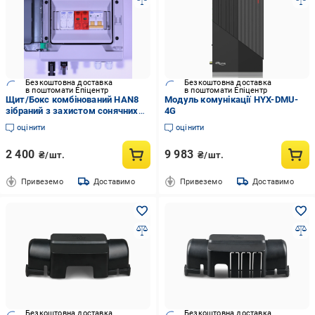
Безкоштовна доставка
Безкоштовна доставка
в поштомати Епіцентр
в поштомати Епіцентр
Щит/Бокс комбінований HAN8
Модуль комунікації HYX-DMU-
зібраний з захистом сонячних
4G
панелей 1 стрінг IP65
оцінити
оцінити
2 400
9 983
₴/шт.
₴/шт.
Привеземо
Доставимо
Привеземо
Доставимо
Безкоштовна доставка
Безкоштовна доставка