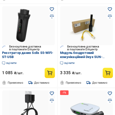
Безкоштовна доставка
Безкоштовна доставка
в поштомати Епіцентр
в поштомати Епіцентр
Реєстратор даних Solis S5-WiFi-
Модуль бездротовий
ST-USB
комунікаційний Deye SUN-
SMART-TX01 LoRa 863–870 МГц
оцінити
оцінити
до 200 м
1 085
3 335
₴/шт.
₴/шт.
Привеземо
Доставимо
Привеземо
Доставимо