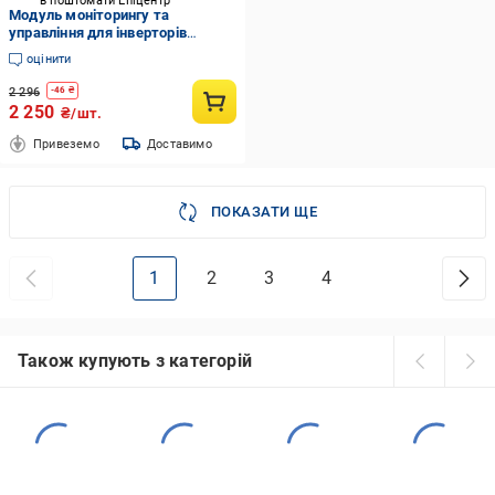
в поштомати Епіцентр
Модуль моніторингу та
управління для інверторів
Growatt Shine WiFi-X з
оцінити
підтримкою Wi-Fi 4G та LAN-
з'єднань (0bc9aad1)
2 296
-
46
₴
2 250
₴/шт.
Привеземо
Доставимо
ПОКАЗАТИ ЩЕ
1
2
3
4
Також купують з категорій