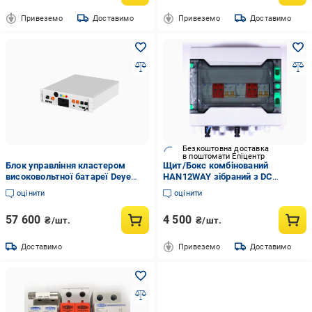
Привеземо
Доставимо
Привеземо
Доставимо
Безкоштовна доставка
в поштомати Епіцентр
Блок управління кластером
Щит/Бокс комбінований
високовольтної батареї Deye
HAN12WAY зібраний з DC
BOS-A-PDU-2 (2898522813)
захистом сонячних панелей 2
оцінити
оцінити
стрінгa IP65
57 600
4 500
₴/шт.
₴/шт.
Доставимо
Привеземо
Доставимо