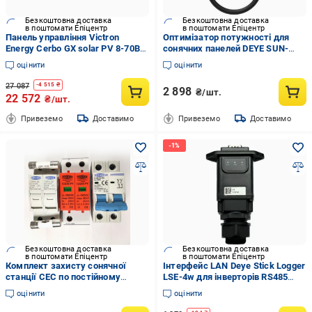
Безкоштовна доставка
Безкоштовна доставка
в поштомати Епіцентр
в поштомати Епіцентр
Панель управління Victron
Оптимізатор потужності для
Energy Cerbo GX solar PV 8-70В
сонячних панелей DEYE SUN-
78x154x48 мм (1359924-1C)
XL02-B 700 Вт
оцінити
оцінити
27 087
-
4 515
₴
2 898
₴/шт.
22 572
₴/шт.
Привеземо
Доставимо
Привеземо
Доставимо
Безкоштовна доставка
Безкоштовна доставка
в поштомати Епіцентр
в поштомати Епіцентр
Комплект захисту сонячної
Інтерфейс LAN Deye Stick Logger
станції СЕС по постійному
LSE-4w для інверторів RS485
струму 1000В (35343343)
RS232 TTL IP65 Black (34965367)
оцінити
оцінити