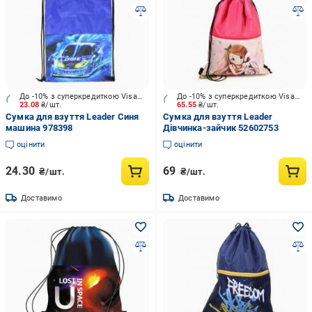
До -10% з суперкредиткою Visa Вигода
До -10% з суперкредиткою Visa Вигода
23.08
₴/шт.
65.55
₴/шт.
Сумка для взуття Leader Синя
Сумка для взуття Leader
машина 978398
Дівчинка-зайчик 52602753
оцінити
оцінити
24.30
69
₴/шт.
₴/шт.
Доставимо
Доставимо