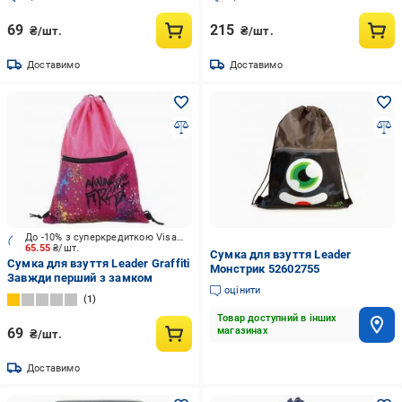
69
215
₴/шт.
₴/шт.
Доставимо
Доставимо
До -10% з суперкредиткою Visa Вигода
65.55
₴/шт.
Сумка для взуття Leader
Сумка для взуття Leader Graffiti
Монстрик 52602755
Завжди перший з замком
оцінити
1
Товар доступний в інших
69
магазинах
₴/шт.
Доставимо