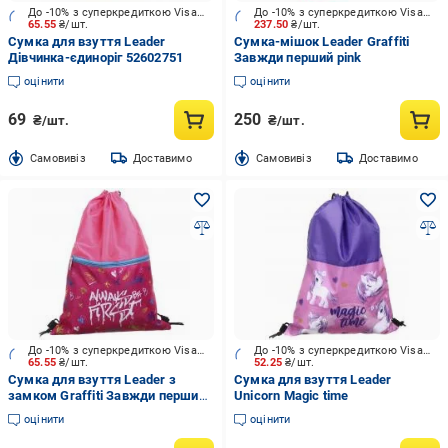
До -10% з суперкредиткою Visa Вигода
До -10% з суперкредиткою Visa Вигода
65.55
₴/шт.
237.50
₴/шт.
Сумка для взуття Leader
Сумка-мішок Leader Graffiti
Дівчинка-єдиноріг 52602751
Завжди перший pink
оцінити
оцінити
69
250
₴/шт.
₴/шт.
Cамовивіз
Доставимо
Cамовивіз
Доставимо
До -10% з суперкредиткою Visa Вигода
До -10% з суперкредиткою Visa Вигода
65.55
₴/шт.
52.25
₴/шт.
Сумка для взуття Leader з
Сумка для взуття Leader
замком Graffiti Завжди перший
Unicorn Magic time
білий напис
оцінити
оцінити