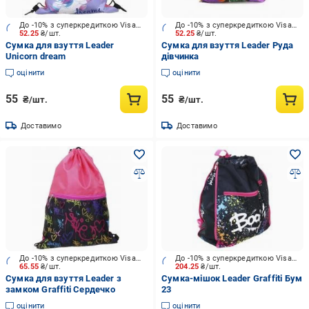
До -10% з суперкредиткою Visa Вигода
До -10% з суперкредиткою Visa Вигода
52.25
₴/шт.
52.25
₴/шт.
Сумка для взуття Leader
Сумка для взуття Leader Руда
Unicorn dream
дівчинка
оцінити
оцінити
55
55
₴/шт.
₴/шт.
Доставимо
Доставимо
До -10% з суперкредиткою Visa Вигода
До -10% з суперкредиткою Visa Вигода
65.55
₴/шт.
204.25
₴/шт.
Сумка для взуття Leader з
Сумка-мішок Leader Graffiti Бум
замком Graffiti Сердечко
23
оцінити
оцінити