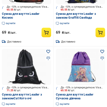
До -10% з суперкредиткою Visa Вигода
До -10% з суперкредиткою Visa Вигода
65.55
₴/шт.
65.55
₴/шт.
Сумка для взуття Leader
Сумка для взуття Leader з
Космос
замком Graffiti Свобода
оцінити
оцінити
69
69
₴/шт.
₴/шт.
Доставимо
Доставимо
До -10% з суперкредиткою Visa Вигода
До -10% з суперкредиткою Visa Вигода
71.25
₴/шт.
65.55
₴/шт.
Сумка для взуття Leader з
Сумка для взуття Leader
замкомCat Кото очі
Сучасна дівчина
оцінити
оцінити