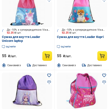
До -10% з суперкредиткою Visa Вигода
До -10% з суперкредиткою Visa Вигода
52.25
₴/шт.
52.25
₴/шт.
Сумка для взуття Leader
Сумка для взуття Leader Коргі
Unicorn laptop
оцінити
оцінити
55
55
₴/шт.
₴/шт.
Cамовивіз
Доставимо
Cамовивіз
Доставимо