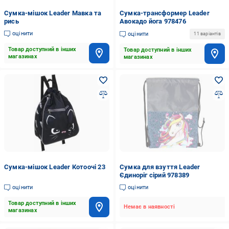
Сумка-мішок Leader Мавка та
Сумка-трансформер Leader
рись
Авокадо йога 978476
оцінити
оцінити
11 варіантів
Товар доступний в інших
Товар доступний в інших
магазинах
магазинах
Сумка-мішок Leader Котоочі 23
Сумка для взуття Leader
Єдиноріг сірий 978389
оцінити
оцінити
Товар доступний в інших
Немає в наявності
магазинах