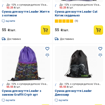
До -10% з суперкредиткою Visa Вигода
До -10% з суперкредиткою Visa Вигода
52.25
₴/шт.
52.25
₴/шт.
Сумка для взуття Leader Життя
Сумка для взуття Leader Cat
з котиком
Котик серденько
оцінити
1
55
55
₴/шт.
₴/шт.
Доставимо
Доставимо
До -10% з суперкредиткою Visa Вигода
До -10% з суперкредиткою Visa Вигода
65.55
₴/шт.
65.55
₴/шт.
Сумка для взуття Leader з
Сумка для взуття Leader
замком Graffit Стріт арт
Динозавр
оцінити
оцінити