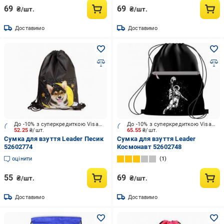
69
69
₴/шт.
₴/шт.
Доставимо
Доставимо
До -10% з суперкредиткою Visa Вигода
До -10% з суперкредиткою Visa Вигода
52.25
₴/шт.
65.55
₴/шт.
Сумка для взуття Leader Песик
Сумка для взуття Leader
52602774
Космонавт 52602748
оцінити
1
55
69
₴/шт.
₴/шт.
Доставимо
Доставимо