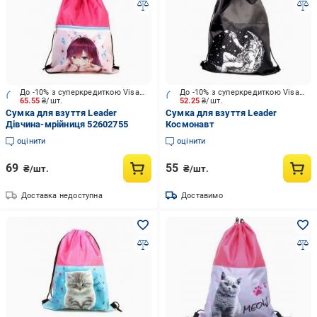
До -10% з суперкредиткою Visa Вигода
До -10% з суперкредиткою Visa Вигода
65.55
₴/шт.
52.25
₴/шт.
Сумка для взуття Leader
Сумка для взуття Leader
Дівчина-мрійниця 52602755
Космонавт
оцінити
оцінити
69
55
₴/шт.
₴/шт.
Доставка недоступна
Доставимо