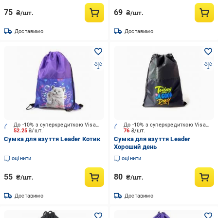
75
69
₴/шт.
₴/шт.
Доставимо
Доставимо
До -10% з суперкредиткою Visa Вигода
До -10% з суперкредиткою Visa Вигода
52.25
₴/шт.
76
₴/шт.
Сумка для взуття Leader Котик
Сумка для взуття Leader
Хороший день
оцінити
оцінити
55
80
₴/шт.
₴/шт.
Доставимо
Доставимо