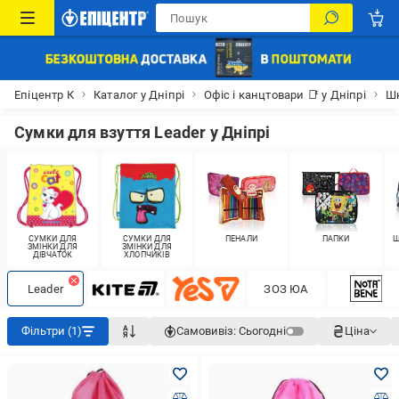
Епіцентр К
Каталог у Дніпрі
Офіс і канцтовари 📑 у Дніпрі
Шк
Сумки для взуття Leader у Дніпрі
СУМКИ ДЛЯ
СУМКИ ДЛЯ
ПЕНАЛИ
ПАПКИ
Ш
ЗМІНКИ ДЛЯ
ЗМІНКИ ДЛЯ
ДІВЧАТОК
ХЛОПЧИКІВ
Leader
ЗОЗ ЮА
Фільтри (1)
Самовивіз:
Сьогодні
Ціна