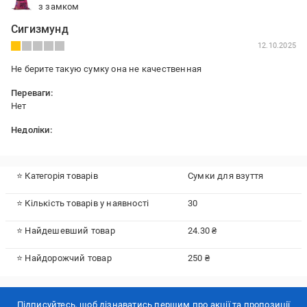
з замком
Сигизмунд
12.10.2025
Не берите такую сумку она не качественная
Переваги:
Нет
Недоліки:
Сумка порвалась в первый день использовпния
⭐ Категорія товарів
Сумки для взуття
⭐ Кількість товарів у наявності
30
⭐ Найдешевший товар
24.30 ₴
⭐ Найдорожчий товар
250 ₴
Підписуйтесь, щоб дізнаватись першим про акції та пропозиції