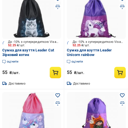
До -10% з суперкредиткою Visa Вигода
До -10% з суперкредиткою Visa Вигода
52.25
₴/шт.
52.25
₴/шт.
Сумка для взуття Leader Cat
Сумка для взуття Leader
Зірковий котик
Unicorn rainbow
оцінити
оцінити
55
55
₴/шт.
₴/шт.
Доставимо
Доставимо