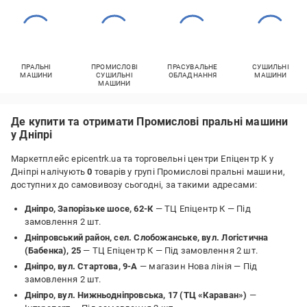
ПРАЛЬНІ
ПРОМИСЛОВІ
ПРАСУВАЛЬНЕ
СУШИЛЬНІ
МАШИНИ
СУШИЛЬНІ
ОБЛАДНАННЯ
МАШИНИ
МАШИНИ
Де купити та отримати Промислові пральні машини
у Дніпрі
Маркетплейс epicentrk.ua та торговельні центри Епіцентр К у
Дніпрі налічують
0
товарів у групі Промислові пральні машини,
доступних до самовивозу сьогодні, за такими адресами:
Дніпро, Запорізьке шосе, 62-К
— ТЦ Епіцентр К —
Під
замовлення 2 шт.
Дніпровський район, сел. Слобожанське, вул. Логістична
(Бабенка), 25
— ТЦ Епіцентр К —
Під замовлення 2 шт.
Дніпро, вул. Стартова, 9-А
— магазин Нова лінія —
Під
замовлення 2 шт.
Дніпро, вул. Нижньодніпровська, 17 (ТЦ «Караван»)
—