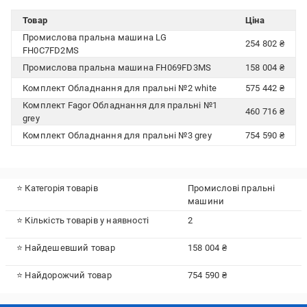
Товар
Ціна
Промислова пральна машина LG
254 802 ₴
FH0C7FD2MS
Промислова пральна машина FH069FD3MS
158 004 ₴
Комплект Обладнання для пральні №2 white
575 442 ₴
Комплект Fagor Обладнання для пральні №1
460 716 ₴
grey
Комплект Обладнання для пральні №3 grey
754 590 ₴
⭐ Категорія товарів
Промислові пральні
машини
⭐ Кількість товарів у наявності
2
⭐ Найдешевший товар
158 004 ₴
⭐ Найдорожчий товар
754 590 ₴