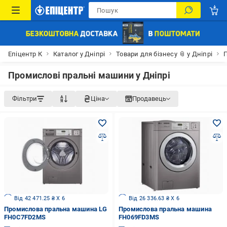
Епіцентр К
Каталог у Дніпрі
Товари для бізнесу 📎 у Дніпрі
П
Промислові пральні машини у Дніпрі
Фільтри
Ціна
Продавець
Від 42 471.25 ₴ X 6
Від 26 336.63 ₴ X 6
Промислова пральна машина LG
Промислова пральна машина
FH0C7FD2MS
FH069FD3MS