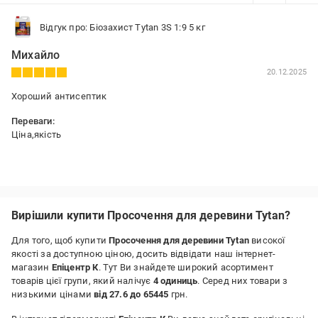
Відгук про: Біозахист Tytan 3S 1:9 5 кг
Михайло
20.12.2025
Хороший антисептик
Переваги:
Ціна,якість
Вирішили купити Просочення для деревини Tytan?
Для того, щоб купити
Просочення для деревини Tytan
високої
якості за доступною ціною, досить відвідати наш інтернет-
магазин
Епіцентр К
. Тут Ви знайдете широкий асортимент
товарів цієї групи, який налічує
4 одиниць
. Серед них товари з
низькими цінами
від 27.6 до 65445
грн.