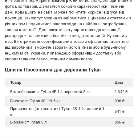
В інтернет-гіпермаркеті
Епіцентр К
Ви легко знайдете оригінальні
фото цих товарів, дізнаєтеся основні характеристики і технічні
дані. Крім цього, на сайті можна почитати корисні відгуки від
покупців. Також тут можна ознайомитися з цікавими статтями з
різних тем і подивитися відеоогляди на найбільш затребувані
товари категорії
. Для покупця регулярно проводяться акції,
розпродажі та знижки з безліччю вигідних позицій. Купуючи у
нас, Ви отримаєте сертифікований товар з офіційною гарантією
від виробника, зможете забрати його в Києві або в будь-якому
іншому місті України, попередньо оформивши доставку або
скориставшися безкоштовним самовивозом.
Ціни на Просочення для деревини Tytan
Товар
Ціна
Вогнебіозахист Tytan 4F 1:4 червоний 5 кг
1 342 ₴
Біозахист Tytan 3S 1:9 5 кг
836 ₴
Просочення (антисептик) Tytan 5S 1:9 зелений 1
341 ₴
кг
Біозахист Tytan 5 л
856 ₴