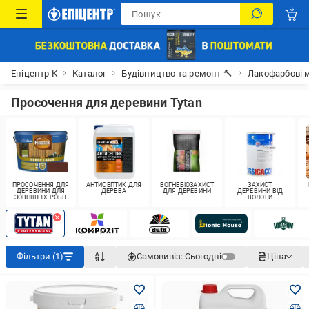
Епіцентр К
Каталог
Будівництво та ремонт 🔨
Лакофарбові м
Просочення для деревини Tytan
ПРОСОЧЕННЯ ДЛЯ
АНТИСЕПТИК ДЛЯ
ВОГНЕБІОЗАХИСТ
ЗАХИСТ
ДЕРЕВИНИ ДЛЯ
ДЕРЕВА
ДЛЯ ДЕРЕВИНИ
ДЕРЕВИНИ ВІД
ЗОВНІШНІХ РОБІТ
ВОЛОГИ
Фільтри (1)
Самовивіз:
Сьогодні
Ціна