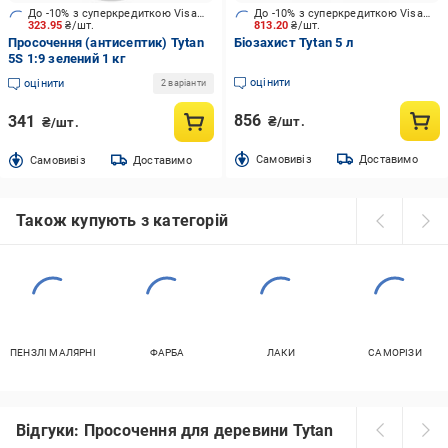
До -10% з суперкредиткою Visa Вигода
До -10% з суперкредиткою Visa Вигода
323.95
₴/шт.
813.20
₴/шт.
Просочення (антисептик) Tytan
Біозахист Tytan 5 л
5S 1:9 зелений 1 кг
оцінити
оцінити
2 варіанти
856
341
₴/шт.
₴/шт.
Cамовивіз
Доставимо
Cамовивіз
Доставимо
Також купують з категорій
ПЕНЗЛІ МАЛЯРНІ
ФАРБА
ЛАКИ
САМОРІЗИ
Відгуки: Просочення для деревини Tytan