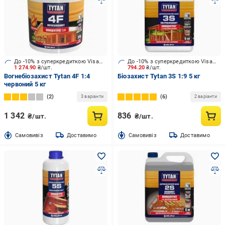
До -10% з суперкредиткою Visa Вигода
До -10% з суперкредиткою Visa Вигода
1 274.90
₴/шт.
794.20
₴/шт.
Вогнебіозахист Tytan 4F 1:4
Біозахист Tytan 3S 1:9 5 кг
червоний 5 кг
2
6
3 варіанти
2 варіанти
1 342
836
₴/шт.
₴/шт.
Cамовивіз
Доставимо
Cамовивіз
Доставимо