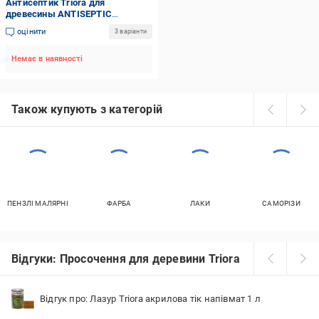
Антисептик Triora для
древесины ANTISEPTIC
UNIVERSAL не створює плівки 5
оцінити
3 варіанти
л
Немає в наявності
Також купують з категорій
ПЕНЗЛІ МАЛЯРНІ
ФАРБА
ЛАКИ
САМОРІЗИ
Відгуки: Просочення для деревини Triora
Відгук про: Лазур Triora акрилова тік напівмат 1 л