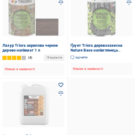
Лазур Triora акрилова черное
Ґрунт Triora деревозахисна
дерево напівмат 1 л
Nature Base напівглянець
безколірна 1 л
оцінити
4
18 варіантів
Немає в наявності
Немає в наявності