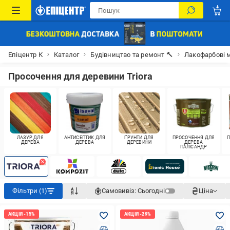
Епіцентр К
Каталог
Будівництво та ремонт 🔨
Лакофарбові м
Просочення для деревини Triora
ЛАЗУР ДЛЯ
АНТИСЕПТИК ДЛЯ
ҐРУНТИ ДЛЯ
ПРОСОЧЕННЯ ДЛЯ
П
ДЕРЕВА
ДЕРЕВА
ДЕРЕВИНИ
ДЕРЕВА
ПАЛІСАНДР
Фільтри (1)
Самовивіз:
Сьогодні
Ціна