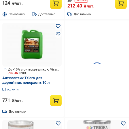
354
-
141.60
₴
124
₴/шт.
212.40
₴/шт.
Cамовивіз
Доставимо
Доставимо
До -10% з суперкредиткою Visa Вигода
732.45
₴/шт.
Антисептик Triora для
дерев'яних поверхонь 10 л
оцінити
771
₴/шт.
Доставимо