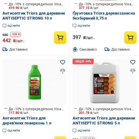
До -10% з суперкредиткою Visa Вигода
До -10% з суперкредиткою Visa Вигода
419.90
₴/шт.
377.15
₴/шт.
Антисептик Triora для деревини
Ґрунтовка Triora деревозахисна
ANTISEPTIC STRONG 10 л
безбарвний 0,75 л
оцінити
оцінити
680
-
238
₴
397
₴/шт.
442
₴/шт.
Доставимо
Cамовивіз
Доставимо
До -10% з суперкредиткою Visa Вигода
До -10% з суперкредиткою Visa Вигода
117.80
₴/шт.
201.78
₴/шт.
Антисептик Triora для
Антисептик Triora для деревини
дерев'яних поверхонь 1 л
ANTISEPTIC STRONG 5 л
оцінити
оцінити