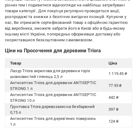
різних тем і подивитися відеоогляди на найбільш затребувані
товари категорії
. Для покупця регулярно проводяться акції,
розпродажі та знижки з безліччю вигідних позицій. Купуючи у
нас, Ви отримаєте сертифікований товар з офіційною гарантією
від виробника, зможете забрати його в Києві або в будь-якому
іншому місті України, попередньо оформивши доставку або
скориставшися безкоштовним самовивозом.
Ціни на Просочення для деревини Triora
Товар
Ціна
Лазур Triora акрилова для деревини горіх
1 119.45 ₴
шовковистий глянець 2,5 л
Антисептик Triora для деревини ANTISEPTIC
77.93 ₴
STRONG 1 л
Антисептик Triora для деревини ANTISEPTIC
442 ₴
STRONG 10 л
Ґрунтовка Triora деревозахисна безбарвний
397 ₴
0,75 л
Антисептик Triora для дерев'яних поверхонь
124 ₴
1 л