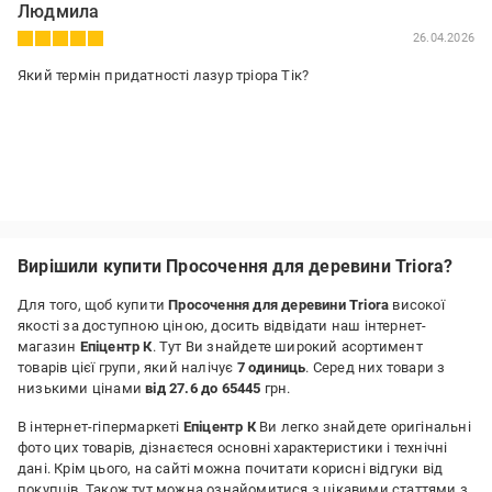
Людмила
26.04.2026
Який термін придатності лазур тріора Тік?
Вирішили купити Просочення для деревини Triora?
Для того, щоб купити
Просочення для деревини Triora
високої
якості за доступною ціною, досить відвідати наш інтернет-
магазин
Епіцентр К
. Тут Ви знайдете широкий асортимент
товарів цієї групи, який налічує
7 одиниць
. Серед них товари з
низькими цінами
від 27.6 до 65445
грн.
В інтернет-гіпермаркеті
Епіцентр К
Ви легко знайдете оригінальні
фото цих товарів, дізнаєтеся основні характеристики і технічні
дані. Крім цього, на сайті можна почитати корисні відгуки від
покупців. Також тут можна ознайомитися з цікавими статтями з