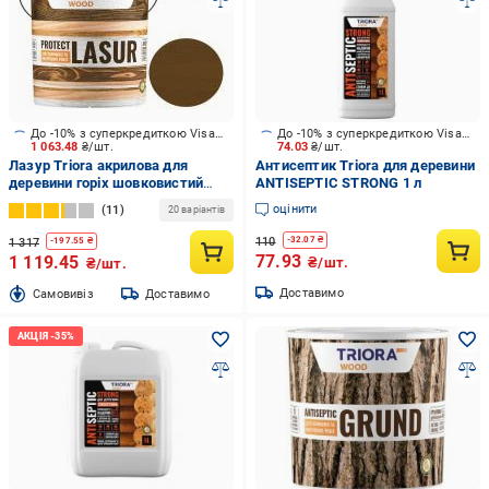
До -10% з суперкредиткою Visa Вигода
До -10% з суперкредиткою Visa Вигода
1 063.48
₴/шт.
74.03
₴/шт.
Лазур Triora акрилова для
Антисептик Triora для деревини
деревини горіх шовковистий
ANTISEPTIC STRONG 1 л
глянець 2,5 л
оцінити
11
20 варіантів
110
-
32.07
₴
1 317
-
197.55
₴
77.93
1 119.45
₴/шт.
₴/шт.
Доставимо
Cамовивіз
Доставимо