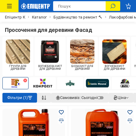
Епіцентр К
Каталог
Будівництво та ремонт 🔨
Лакофарбові м
Просочення для деревини Фасад
ҐРУНТИ ДЛЯ
ВОГНЕБІОЗАХИСТ
БІОЗАХИСТ ДЛЯ
ВОГНЕЗАХИСТ
П
ДЕРЕВИНИ
ДЛЯ ДЕРЕВИНИ
ДЕРЕВИНИ
ДЛЯ ДЕРЕВИНИ
Фільтри (1)
Самовивіз:
Сьогодні
Ціна