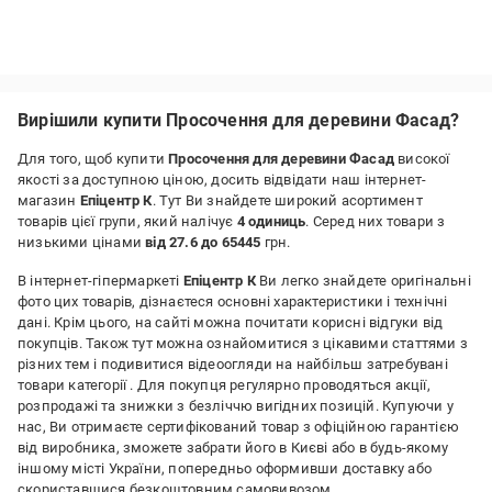
Вирішили купити Просочення для деревини Фасад?
Для того, щоб купити
Просочення для деревини Фасад
високої
якості за доступною ціною, досить відвідати наш інтернет-
магазин
Епіцентр К
. Тут Ви знайдете широкий асортимент
товарів цієї групи, який налічує
4 одиниць
. Серед них товари з
низькими цінами
від 27.6 до 65445
грн.
В інтернет-гіпермаркеті
Епіцентр К
Ви легко знайдете оригінальні
фото цих товарів, дізнаєтеся основні характеристики і технічні
дані. Крім цього, на сайті можна почитати корисні відгуки від
покупців. Також тут можна ознайомитися з цікавими статтями з
різних тем і подивитися відеоогляди на найбільш затребувані
товари категорії
. Для покупця регулярно проводяться акції,
розпродажі та знижки з безліччю вигідних позицій. Купуючи у
нас, Ви отримаєте сертифікований товар з офіційною гарантією
від виробника, зможете забрати його в Києві або в будь-якому
іншому місті України, попередньо оформивши доставку або
скориставшися безкоштовним самовивозом.