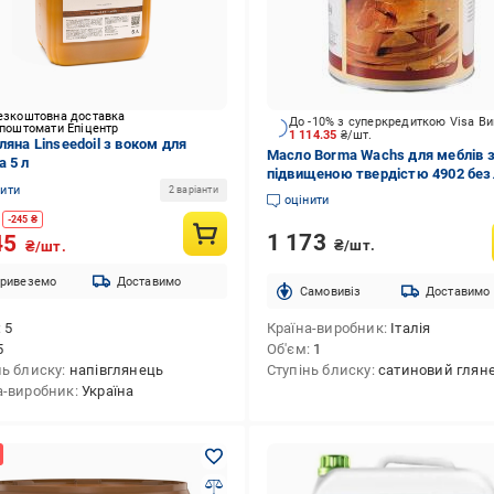
езкоштовна доставка
До -10% з суперкредиткою Visa В
 поштомати Епіцентр
1 114.35
₴/шт.
ляна Linseedoil з воком для
Масло Borma Wachs для меблів 
а 5 л
підвищеною твердістю 4902 без
нити
2 варіанти
відтінку сатиновий глянець 1 л
оцінити
-
245
₴
1 173
45
₴/шт.
₴/шт.
ривеземо
Доставимо
Cамовивіз
Доставимо
5
Країна-виробник
Італія
5
Об'єм
1
нь блиску
напівглянець
Ступінь блиску
сатиновий глян
а-виробник
Україна