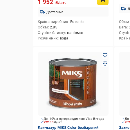
1 952
₴/шт.
Д
Доставимо
Країна-виробник
Естонія
Об'єм
Об'єм
2.85
Вага
Ступінь блиску
напівмат
Ступі
Розчинник
вода
Країн
До -10% з суперкредиткою Visa Вигода
До 
222.30
₴/шт.
20
Лак-лазур MIKS Color безбарвний
Захис