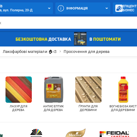
ЇВ
ЕПІЦЕНТ
ІНФОРМАЦІЯ
в, вул. Полярна, 20-Д
БІЗНЕС
Лакофарбові матеріали 🏠🎨
Просочення для дерева
ЛАЗУР ДЛЯ
АНТИСЕПТИК
ҐРУНТИ ДЛЯ
ВОГНЕБІОЗАХИСТ
ДЕРЕВА
ДЛЯ ДЕРЕВА
ДЕРЕВИНИ
ДЛЯ ДЕРЕВИНИ