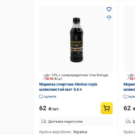
До -10% з суперкредиткою Visa Вигода
До 
58.90
₴/шт.
58
Морилка спиртова Himton горіх
Морил
шовковистий мат 0,4 л
шовко
оцінити
оці
62
62
₴/шт.
Доставка недоступна
Д
Країна-виробник
Україна
Країн