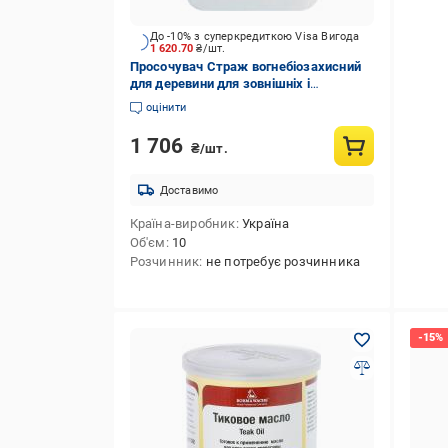
До -10% з суперкредиткою Visa Вигода
1 620.70
₴/шт.
Просочувач Страж вогнебіозахисний
для деревини для зовнішніх і
внутрішніх робіт безкольоровий 10 л
оцінити
1 706
₴/шт.
Доставимо
Країна-виробник
Україна
Об'єм
10
Розчинник
не потребує розчинника