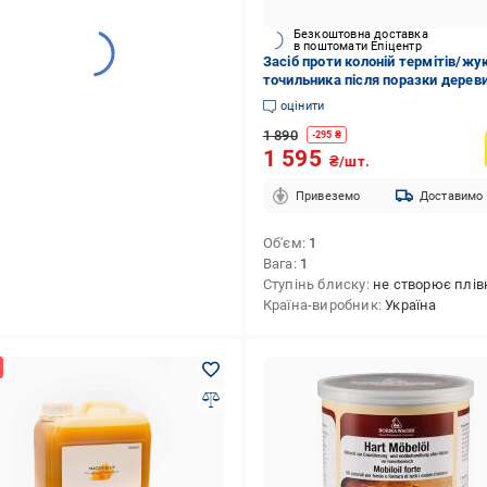
Безкоштовна доставка
в поштомати Епіцентр
Засіб проти колоній термітів/жу
точильника після поразки дерев
ConWood Termite&Woodworm 1 л
оцінити
(30830091)
1 890
-
295
₴
1 595
₴/шт.
Привеземо
Доставимо
Об'єм
1
Вага
1
Ступінь блиску
не створює плів
Країна-виробник
Україна