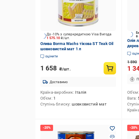
Б
До -10% з суперкредиткою Visa Вигода
в
1 575.10
₴/шт.
Олія л
Олива Borma Wachs тікова ST Teak Oil
дерев
шовковистий мат 1 л
оці
оцінити
1 590
1 658
1 3
₴/шт.
П
Доставимо
Країна-виробник
Італія
Об'єм
Об'єм
1
Вага
Ступінь блиску
шовковистий мат
Ступі
Країн