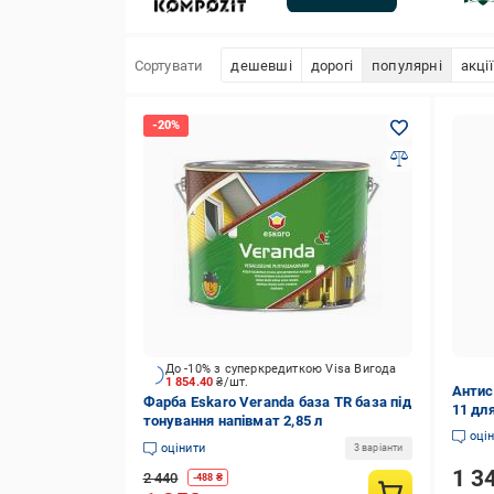
Сортувати
дешевші
дорогі
популярні
акції
До -10% з суперкредиткою Visa Вигода
1 854.40
₴/шт.
Антис
Фарба Eskaro Veranda база ТR база під
11 для
тонування напівмат 2,85 л
оці
оцінити
3 варіанти
1 3
2 440
-
488
₴