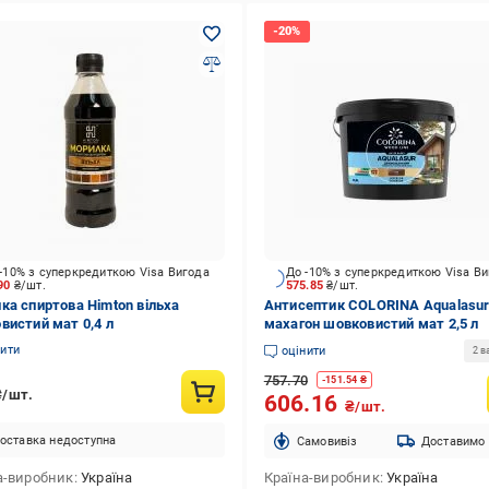
-10% з суперкредиткою Visa Вигода
До -10% з суперкредиткою Visa В
.90
₴/шт.
575.85
₴/шт.
ка спиртова Himton вільха
Антисептик COLORINA Aqualasu
вистий мат 0,4 л
махагон шовковистий мат 2,5 л
нити
оцінити
2 в
757.70
-
151.54
₴
₴/шт.
606.16
₴/шт.
оставка недоступна
Cамовивіз
Доставимо
а-виробник
Україна
Країна-виробник
Україна