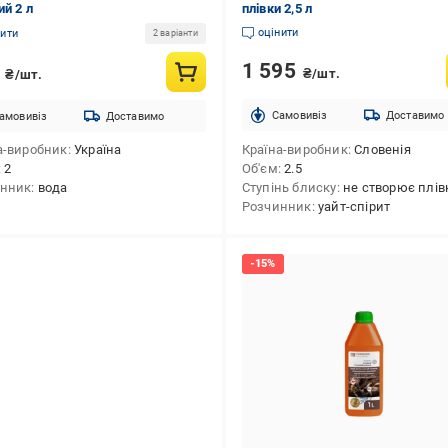
ий 2 л
плівки 2,5 л
оцінити
нити
2 варіанти
1 595
3
₴/шт.
₴/шт.
Cамовивіз
Доставимо
амовивіз
Доставимо
а-виробник
Україна
Країна-виробник
Словенія
2
Об'єм
2.5
инник
вода
Ступінь блиску
не створює плів
Розчинник
уайт-спірит