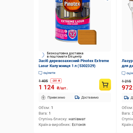
Безкоштовна доставка
в поштомати Епіцентр
Засіб деревозахисний Pinotex Extreme
Лазур
Lasur Калужниця 1 л (5302329)
для д
оцінити
оці
1 405
1 215
-
281
₴
1 124
97
₴/шт.
Привеземо
Доставимо
Д
Об'єм
1
Об'єм
Вага
1
Вага
Ступінь блиску
напівмат
Ступі
Країна-виробник
Естонія
Країн