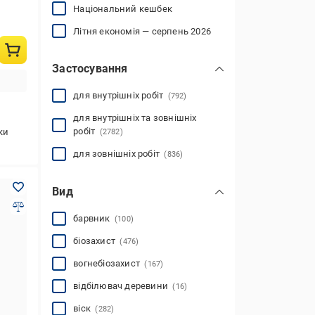
Національний кешбек
Літня економія — серпень 2026
Застосування
для внутрішніх робіт
(792)
для внутрішніх та зовнішніх
робіт
ки
(2782)
для зовнішніх робіт
(836)
Вид
барвник
(100)
біозахист
(476)
вогнебіозахист
(167)
відбілювач деревини
(16)
віск
(282)