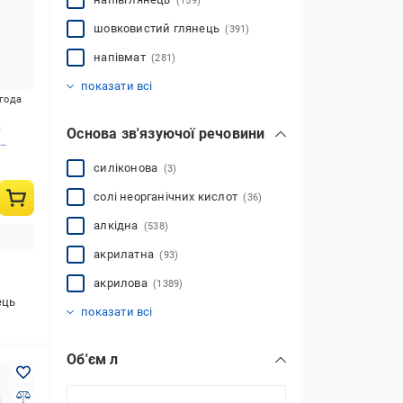
(159)
шовковистий глянець
(391)
напівмат
(281)
шовковистий мат
мат
глибокий мат
не створює плівки
сатиновий глянець
(816)
(7)
(752)
(335)
(22)
показати всі
игода
з
Основа зв'язуючої речовини
силіконова
(3)
солі неорганічних кислот
(36)
алкідна
(538)
акрилатна
(93)
акрилова
(1389)
алкід-акрилова
алкідно-уретанова
водна
віск
лляна олія
натуральний склад
олива
олійно-акрилова
спирт
фталева
ець
(474)
(92)
(555)
(304)
(74)
(424)
(24)
(23)
(9)
(412)
показати всі
Об'єм л