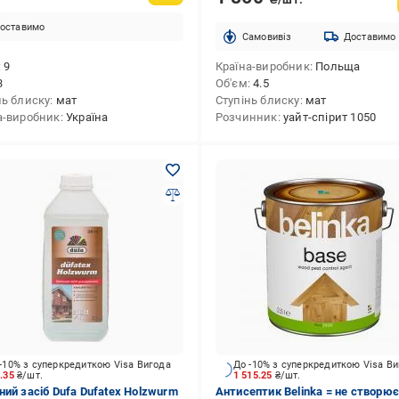
оставимо
Cамовивіз
Доставимо
9
Країна-виробник
Польща
3
Об'єм
4.5
нь блиску
мат
Ступінь блиску
мат
а-виробник
Україна
Розчинник
уайт-спірит 1050
-10% з суперкредиткою Visa Вигода
До -10% з суперкредиткою Visa В
2.35
₴/шт.
1 515.25
₴/шт.
ний засіб Dufa Dufatex Holzwurm
Антисептик Belinka = не створює