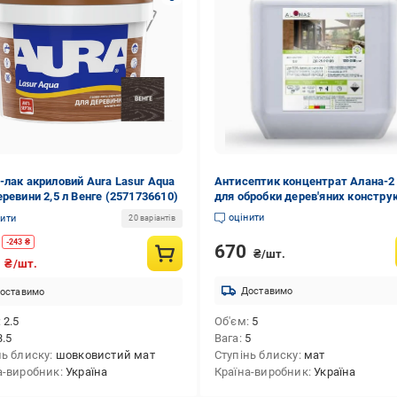
-лак акриловий Aura Lasur Aqua
Антисептик концентрат Алана-2 
еревини 2,5 л Венге (2571736610)
для обробки дерев'яних констру
всередині та зовні 5 кг
оцінити
нити
20 варіантів
-
243
₴
670
₴/шт.
2
₴/шт.
Доставимо
оставимо
2.5
Об'єм
5
3.5
Вага
5
нь блиску
шовковистий мат
Ступінь блиску
мат
а-виробник
Україна
Країна-виробник
Україна