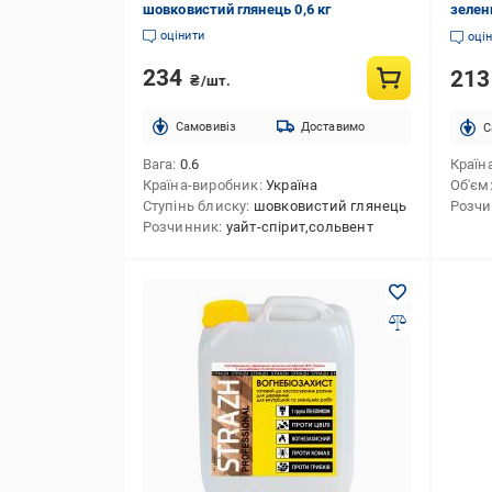
шовковистий глянець 0,6 кг
зелен
оцінити
оці
234
21
₴/шт.
Cамовивіз
Доставимо
C
Вага
0.6
Країн
Країна-виробник
Україна
Об'єм
Ступінь блиску
шовковистий глянець
Розч
Розчинник
уайт-спірит,сольвент