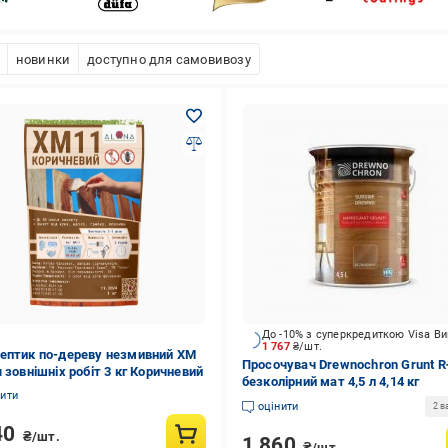
новинки
доступно для самовивозу
До -10% з суперкредиткою Visa В
1 767
₴/шт.
ептик по-дереву незмивний ХМ
Просочувач Drewnochron Grunt R
 зовнішніх робіт 3 кг Коричневий
безколірний мат 4,5 л 4,14 кг
нити
оцінити
2 в
40
₴/шт.
1 860
₴/шт.