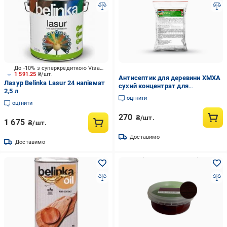
До -10% з суперкредиткою Visa Вигода
1 591.25
₴/шт.
Антисептик для деревини ХМХА
Лазур Belinka Lasur 24 напівмат
сухий концентрат для
2,5 л
внутрішніх і зовнішніх робіт 1 кг
оцінити
оцінити
270
₴/шт.
1 675
₴/шт.
Доставимо
Доставимо