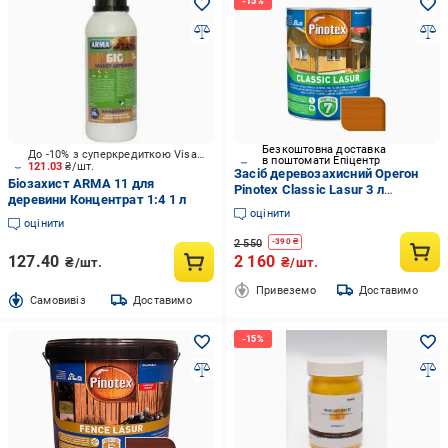
Безкоштовна доставка
До -10% з суперкредиткою Visa Вигода
в поштомати Епіцентр
121.03
₴/шт.
Засіб деревозахисний Орегон
Біозахист ARMA 11 для
Pinotex Classic Lasur 3 л
деревини Концентрат 1:4 1 л
(5308836)
оцінити
оцінити
2 550
-
390
₴
127.40
2 160
₴/шт.
₴/шт.
Привеземо
Доставимо
Cамовивіз
Доставимо