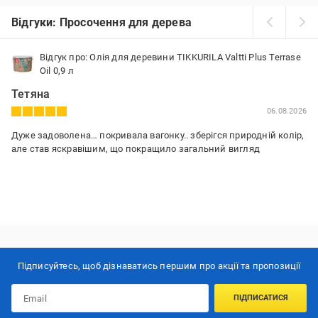
Відгуки: Просочення для дерева
Відгук про: Олія для деревини TIKKURILA Valtti Plus Terrase
Oil 0,9 л
Тетяна
06.08.2026
Дуже задоволена… покривала вагонку.. зберігся природній колір,
але став яскравішим, що покращило загальний вигляд
Підписуйтесь, щоб дізнаватись першим про акції та пропозиції
ПІДПИСАТИСЯ