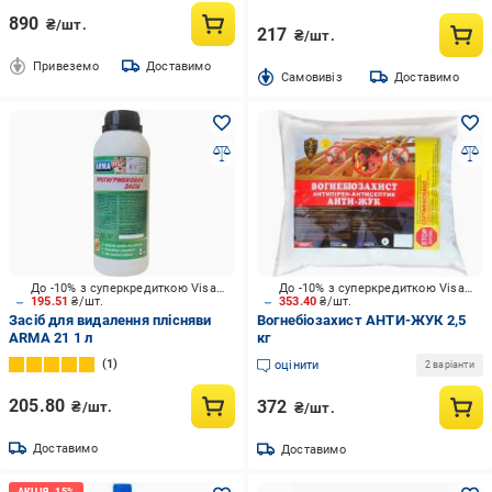
890
₴/шт.
217
₴/шт.
Привеземо
Доставимо
Cамовивіз
Доставимо
До -10% з суперкредиткою Visa Вигода
До -10% з суперкредиткою Visa Вигода
195.51
₴/шт.
353.40
₴/шт.
Засіб для видалення плісняви
Вогнебіозахист АНТИ-ЖУК 2,5
ARMA 21 1 л
кг
1
оцінити
2 варіанти
205.80
372
₴/шт.
₴/шт.
Доставимо
Доставимо