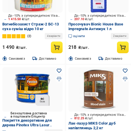
До -10% з суперкредиткою Visa Вигода
До -10% з суперкредиткою Visa Вигода
1 415.50
₴/шт.
207.10
₴/шт.
Вогнебіозахист Страж-2 БС-13
Просочувач Bionic House Base
суха суміш відро 10 кг
impregnate Антижук 1 л
2
оцінити
4 варіанти
2 варіанти
1 490
218
₴/шт.
₴/шт.
Cамовивіз
Доставимо
Cамовивіз
Доставимо
Безкоштовна доставка
До -10% з суперкредиткою Visa Вигода
в поштомати Епіцентр
812.25
₴/шт.
Покриття декоративне для
Лак-лазур MIKS Color дуб
дерева Pinotex Ultra Lasur
напівглянець 2,2 кг
захист від УФ променів