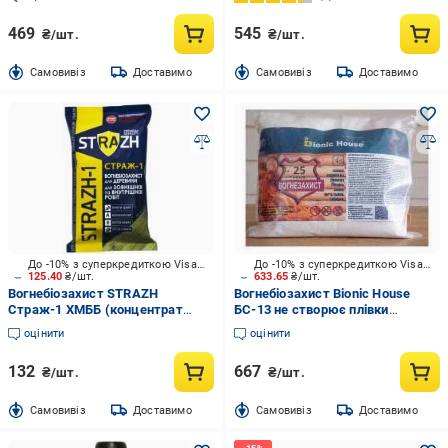
469
545
₴/шт.
₴/шт.
Cамовивіз
Доставимо
Cамовивіз
Доставимо
До -10% з суперкредиткою Visa Вигода
До -10% з суперкредиткою Visa Вигода
125.40
₴/шт.
633.65
₴/шт.
Вогнебіозахист STRAZH
Вогнебіозахист Bionic House
Страж-1 ХМББ (концентрат
БС-13 не створює плівки
1:10) зелений 0,5 кг
безколірний 4 кг
оцінити
оцінити
132
667
₴/шт.
₴/шт.
Cамовивіз
Доставимо
Cамовивіз
Доставимо