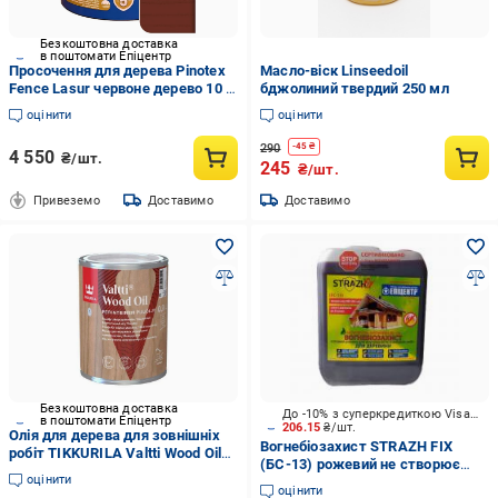
Безкоштовна доставка
в поштомати Епіцентр
Просочення для дерева Pinotex
Масло-віск Linseedoil
Fence Lasur червоне дерево 10 л
бджолиний твердий 250 мл
(5308735)
оцінити
оцінити
290
-
45
₴
4 550
₴/шт.
245
₴/шт.
Привеземо
Доставимо
Доставимо
Безкоштовна доставка
До -10% з суперкредиткою Visa Вигода
в поштомати Епіцентр
206.15
₴/шт.
Олія для дерева для зовнішніх
Вогнебіозахист STRAZH FIX
робіт TIKKURILA Valtti Wood Oil
(БС-13) рожевий не створює
0,9 л
оцінити
плівки 5 л
оцінити