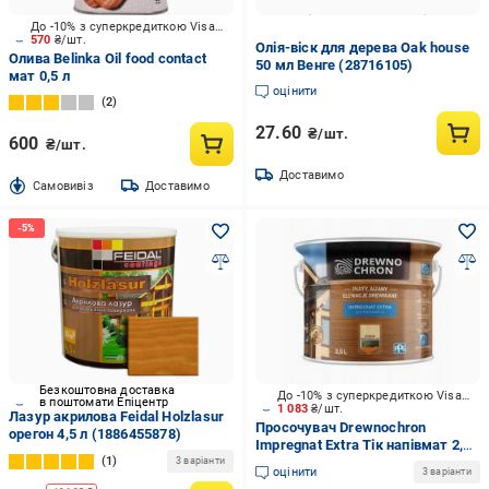
До -10% з суперкредиткою Visa Вигода
570
₴/шт.
Олія-віск для дерева Oak house
Олива Belinka Oil food contact
50 мл Венге (28716105)
мат 0,5 л
оцінити
2
27.60
₴/шт.
600
₴/шт.
Доставимо
Cамовивіз
Доставимо
Безкоштовна доставка
До -10% з суперкредиткою Visa Вигода
в поштомати Епіцентр
1 083
₴/шт.
Лазур акрилова Feidal Holzlasur
Просочувач Drewnochron
орегон 4,5 л (1886455878)
Impregnat Extra Тік напівмат 2,5
1
л 2,69 кг
3 варіанти
оцінити
3 варіанти