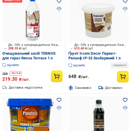
До -10% з суперкредиткою Visa Вигода
До -10% з суперкредиткою Visa Вигода
208.33
₴/шт.
615.60
₴/шт.
Очищувальний засіб TEKNOS
Ґрунт Ircom Decor Паркет-
для терас Rensa Terrace 1 л
Рельєф ІР-32 безбарвний 1 л
оцінити
оцінити
2 варіанти
258
-
38.70
₴
648
₴/шт.
219.30
₴/шт.
Доставка недоступна
Cамовивіз
Доставимо