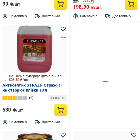
221
-
22.10
₴
99
₴/шт.
198.90
₴/шт.
Cамовивіз
Доставимо
Cамовивіз
Доставимо
До -10% з суперкредиткою Visa Вигода
503.50
₴/шт.
Антисептик STRAZH Страж-11
не створює плівки 10 л
2
3 варіанти
530
₴/шт.
Cамовивіз
Доставимо