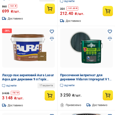
Безбарвний матовий (3058-125)
оцінити
860
-
161
₴
354
-
141.60
₴
699
₴/шт.
212.40
₴/шт.
Доставимо
Доставимо
Лазур-лак акриловий Aura Lasur
Просочення імпрегнат для
Aqua для деревини 9 л Горіх
деревини Vidaron Impregnat V16
(2571707698)
9 л Сірий антрацит
оцінити
оцінити
17 варіантів
3 935
-
787
₴
3 250
₴/шт.
3 148
₴/шт.
Привеземо
Доставимо
Доставимо