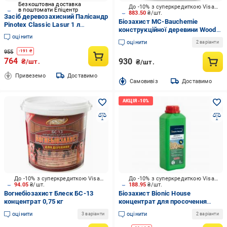
Безкоштовна доставка
До -10% з суперкредиткою Visa Вигода
в поштомати Епіцентр
883.50
₴/шт.
Засіб деревозахисний Палісандр
Біозахист MC-Bauchemie
Pinotex Classic Lasur 1 л
конструкційної деревини Wood
(5302229)
оцінити
Protect Max мат 5 л
оцінити
2 варіанти
955
-
191
₴
764
930
₴/шт.
₴/шт.
Привеземо
Доставимо
Cамовивіз
Доставимо
До -10% з суперкредиткою Visa Вигода
До -10% з суперкредиткою Visa Вигода
94.05
₴/шт.
188.95
₴/шт.
Вогнебіозахист Блеск БС-13
Біозахист Bionic House
концентрат 0,75 кг
концентрат для просочення
стропильних систем
оцінити
оцінити
3 варіанти
2 варіанти
складновимивний 1:9 не
створює плівки 1 л