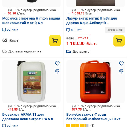
До -10% з суперкредиткою Visa Вигода
До -10% з суперкредиткою Visa Вигода
58.90
₴/шт.
1 048.13
₴/шт.
Морилка спиртова Himton вишня
Лазур-антисептик UniSil для
шовковистий мат 0,4 л
дерева Aqua Antiseptik
палісандр шовковистий глянець
оцінити
оцінити
30 варіантів
2,5 л
1 298
-
194.70
₴
62
₴/шт.
1 103.30
₴/шт.
Доставка недоступна
Доставимо
До -10% з суперкредиткою Visa Вигода
До -10% з суперкредиткою Visa Вигода
445.55
₴/шт.
517.75
₴/шт.
Біозахист ARMA 11 для
Вогнебіозахист Фасад
деревини Концентрат 1:4 5 л
безбарвний напівглянець 10 кг
оцінити
3