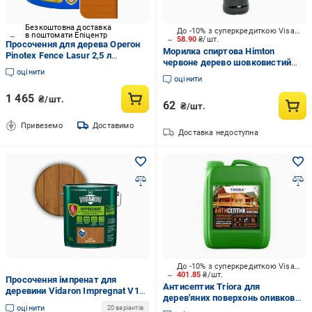
Безкоштовна доставка
До -10% з суперкредиткою Visa Вигода
в поштомати Епіцентр
58.90
₴/шт.
Просочення для дерева Орегон
Морилка спиртова Himton
Pinotex Fence Lasur 2,5 л
червоне дерево шовковистий
(5309230)
оцінити
мат 0,4 л
оцінити
1 465
₴/шт.
62
₴/шт.
Привеземо
Доставимо
Доставка недоступна
До -10% з суперкредиткою Visa Вигода
401.85
₴/шт.
Просочення імпренат для
Антисептик Triora для
деревини Vidaron Impregnat V19
дерев'яних поверхонь оливковий
9 л Золотий дуб
оцінити
5 л
20 варіантів