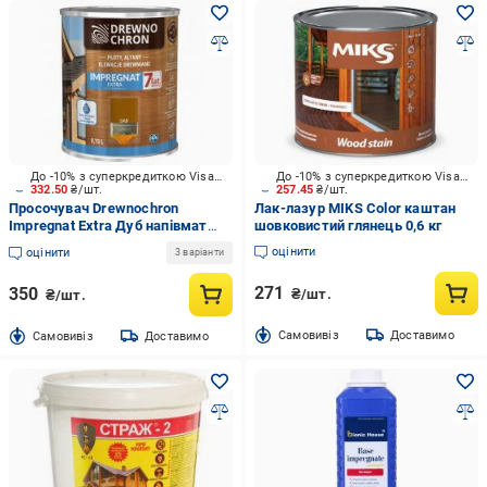
До -10% з суперкредиткою Visa Вигода
До -10% з суперкредиткою Visa Вигода
332.50
₴/шт.
257.45
₴/шт.
Просочувач Drewnochron
Лак-лазур MIKS Color каштан
Impregnat Extra Дуб напівмат
шовковистий глянець 0,6 кг
0,75 л 0,81 кг
оцінити
оцінити
3 варіанти
271
350
₴/шт.
₴/шт.
Cамовивіз
Доставимо
Cамовивіз
Доставимо