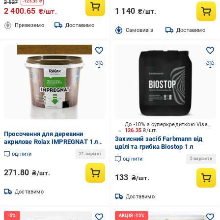
2 527
-
126.35
₴
2 400.65
1 140
₴/шт.
₴/шт.
Привеземо
Доставимо
Cамовивіз
Доставимо
До -10% з суперкредиткою Visa Вигода
126.35
₴/шт.
Просочення для деревини
Захисний засіб Farbmann від
акрилове Rolax IMPREGNAT 1 л
цвілі та грибка Biostop 1 л
206 Світлий Дуб (15047)
оцінити
21 варіант
оцінити
2 варіанти
271.80
₴/шт.
133
₴/шт.
Доставимо
Доставимо