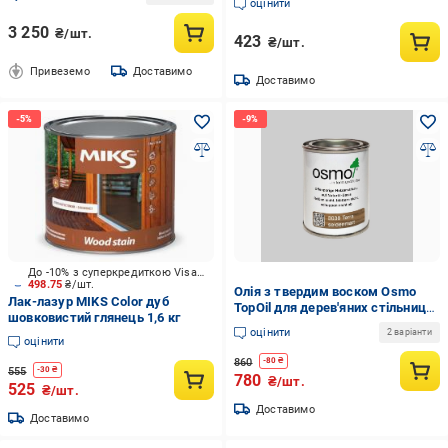
оцінити
3 250
₴/шт.
423
₴/шт.
Привеземо
Доставимо
Доставимо
До -10% з суперкредиткою Visa Вигода
498.75
₴/шт.
Олія з твердим воском Osmo
Лак-лазур MIKS Color дуб
TopOil для дерев'яних стільниць
шовковистий глянець 1,6 кг
та меблів 0,125 л Терра (3038)
оцінити
2 варіанти
оцінити
860
-
80
₴
555
-
30
₴
780
₴/шт.
525
₴/шт.
Доставимо
Доставимо