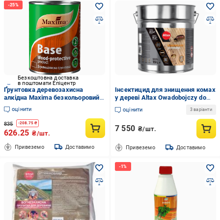
Безкоштовна доставка
в поштомати Епіцентр
Ґрунтовка деревозахисна
Інсектицид для знищення комах
алкідна Maxima безкольоровий
у дереві Altax Owadobojczy do
2,5 л (29901584)
Drewna 15 л
оцінити
оцінити
3 варіанти
835
-
208.75
₴
7 550
₴/шт.
626.25
₴/шт.
Привеземо
Доставимо
Привеземо
Доставимо