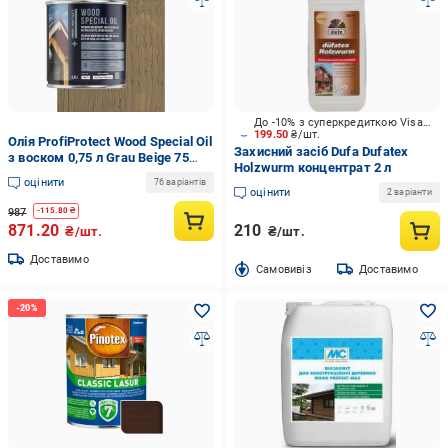
До -10% з суперкредиткою Visa Вигода
199.50
₴/шт.
Олія ProfiProtect Wood Special Oil
Захисний засіб Dufa Dufatex
з воском 0,75 л Grau Beige 75
Holzwurm концентрат 2 л
eiche (20755879)
оцінити
76 варіантів
оцінити
2 варіанти
987
-
115.80
₴
871.20
210
₴/шт.
₴/шт.
Доставимо
Cамовивіз
Доставимо