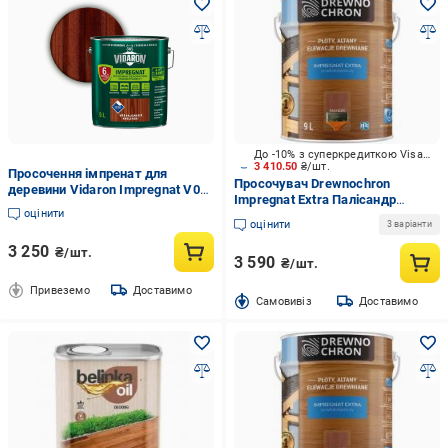
До -10% з суперкредиткою Visa Вигода
3 410.50
₴/шт.
Просочення імпренат для
Просочувач Drewnochron
деревини Vidaron Impregnat V08
Impregnat Extra Палісандр
9 л Палісандр королівський
оцінити
середній напівмат 9 л 9,43 кг
оцінити
3 варіанти
3 250
₴/шт.
3 590
₴/шт.
Привеземо
Доставимо
Cамовивіз
Доставимо