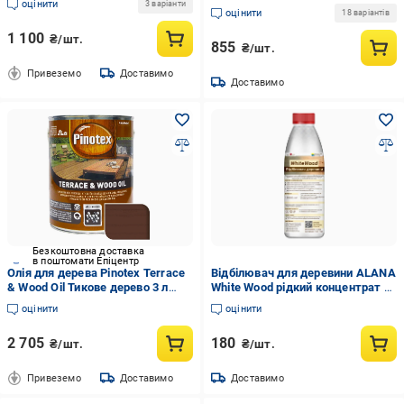
оцінити
3 варіанти
водовідштовхувальний 1 л
оцінити
18 варіантів
Безбарвний (1823382776)
1 100
₴/шт.
855
₴/шт.
Привеземо
Доставимо
Доставимо
Безкоштовна доставка
в поштомати Епіцентр
Олія для дерева Pinotex Terrace
Відбілювач для деревини ALANA
& Wood Oil Тикове дерево 3 л
White Wood рідкий концентрат 1
(5354042)
кг
оцінити
оцінити
2 705
180
₴/шт.
₴/шт.
Привеземо
Доставимо
Доставимо