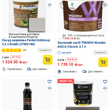
Безкоштовна доставка
До -10% з суперкредиткою Visa Вигода
в поштомати Епіцентр
1 652.14
₴/шт.
Лазур акрилова Feidal Holzlasur
Захисний засіб TEKNOS Woodex
2,3 л Білий (27582186)
AQUA Classic 2,7 л
1
4 варіанти
оцінити
3 варіанти
1 394
-
69.70
₴
2 046
-
306.90
₴
1 324.30
₴/шт.
1 739.10
₴/шт.
Привеземо
Доставимо
Cамовивіз
Доставимо