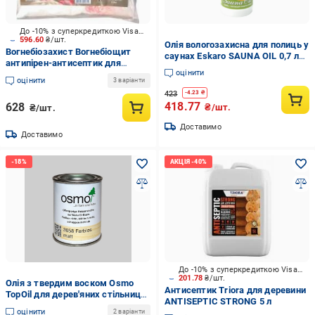
До -10% з суперкредиткою Visa Вигода
596.60
₴/шт.
Олія вологозахисна для полиць у
Вогнебіозахист Вогнебіощит
саунах Eskaro SAUNA OIL 0,7 л
антипірен-антисептик для
(1702139655)
оцінити
зовнішніх і вутренніх робіт суха
оцінити
3 варіанти
суміш зелений 2,5 кг
423
-
4.23
₴
418.77
628
₴/шт.
₴/шт.
Доставимо
Доставимо
До -10% з суперкредиткою Visa Вигода
201.78
₴/шт.
Олія з твердим воском Osmo
Антисептик Triora для деревини
TopOil для дерев'яних стільниць
ANTISEPTIC STRONG 5 л
та меблів 0,125 л 3058
оцінити
2 варіанти