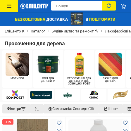
Епіцентр К
Каталог
Будівництво та ремонт 🔨
Лакофарбові м
Просочення для дерева
МОРИЛКИ
ОЛІЯ ДЛЯ
ПРОСОЧЕННЯ ДЛЯ
ЛАЗУР ДЛЯ
ДЕРЕВИНИ
ДЕРЕВИНИ ДЛЯ
ДЕРЕВА
ЗОВНІШНІХ РОБІТ
Фільтри
Самовивіз:
Сьогодні
Ціна