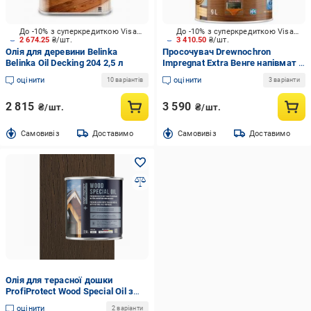
До -10% з суперкредиткою Visa Вигода
До -10% з суперкредиткою Visa Вигода
2 674.25
₴/шт.
3 410.50
₴/шт.
Олія для деревини Belinka
Просочувач Drewnochron
Belinka Oil Decking 204 2,5 л
Impregnat Extra Венге напівмат 9
л 9,43 кг
оцінити
оцінити
10 варіантів
3 варіанти
2 815
3 590
₴/шт.
₴/шт.
Cамовивіз
Доставимо
Cамовивіз
Доставимо
Олія для терасної дошки
ProfiProtect Wood Special Oil з
воском 2,5 л Sepia Braun 75 eiche
оцінити
2 варіанти