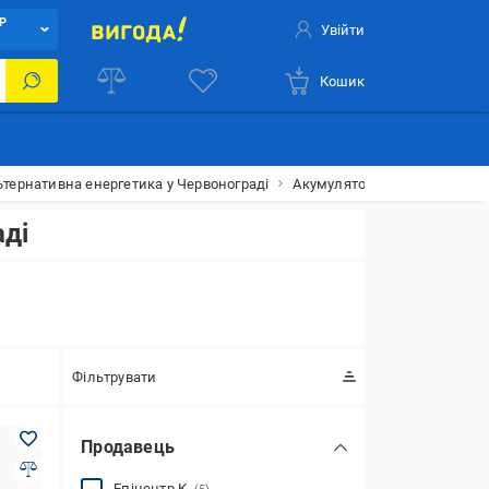
Р
Увійти
Кошик
ьтернативна енергетика у Червонограді
Акумуляторні батареї для с
аді
Фільтрувати
Продавець
Епіцентр К