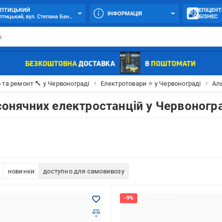
ПТИЦЬКИЙ
ЕПІЦЕНТ
ІНФОРМАЦІЯ
тицький, вул. Степана Бандери, 24-А
БІЗНЕС
 та ремонт 🔨 у Червонограді
Електротовари ⭐ у Червонограді
Ал
сонячних електростанцій у Червоногр
новинки
доступно для самовивозу