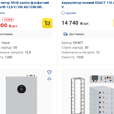
лятор Літій-залізо-фосфатний
Акумулятор гелевий EXACT 110 
rth 12,8 V/100 Ah/1280 Wh
V
O4
нити
оцінити
0
-
5 000
₴
14 740
₴/шт.
900
₴/шт.
оставимо
Доставимо
д
Інше
Бренд
EXAKT
 заряду
50
Струм заряду
30
альна напруга
12.8
Номінальна напруга
12
ть
1280
Ємність
1320