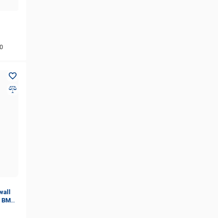
0
wall
з BMS