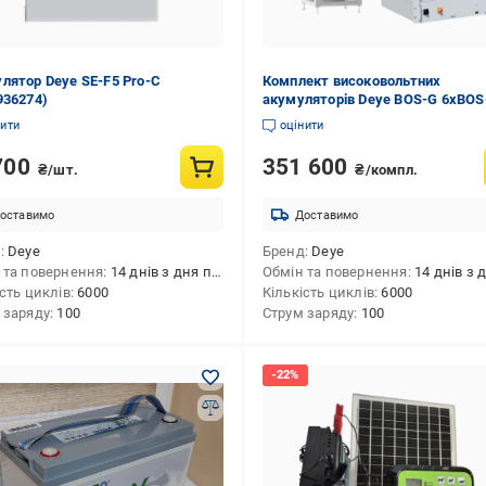
лятор Deye SE-F5 Pro-C
Комплект високовольтних
936274)
акумуляторів Deye BOS-G 6xBOS
GPack5.1 30,72 кВт/год/BOS-G-P
нити
оцінити
стійка 3U-LRACK (2977148698)
700
351 600
₴/шт.
₴/компл.
оставимо
Доставимо
д
Deye
Бренд
Deye
 та повернення
14 днів з дня покупки
Обмін та повернення
14 днів з дня 
ість циклів
6000
Кількість циклів
6000
 заряду
100
Струм заряду
100