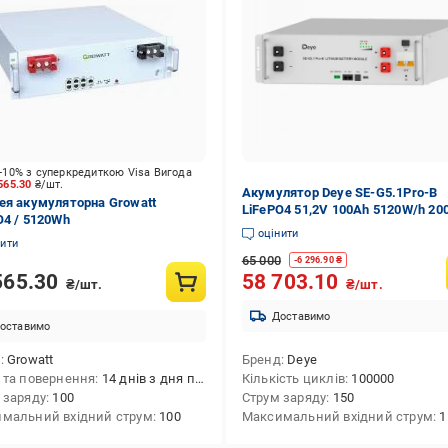
-10% з суперкредиткою Visa Вигода
565.30
₴/шт.
Акумулятор Deye SE-G5.1Pro-B
ея акумуляторна Growatt
LiFePO4 51,2V 100Ah 5120W/h 20
O4 / 5120Wh
(21553436)
оцінити
нити
65 000
-
6 296.90
₴
565.30
58 703.10
₴/шт.
₴/шт.
Доставимо
оставимо
д
Growatt
Бренд
Deye
 та повернення
14 днів з дня покупки
Кількість циклів
100000
 заряду
100
Струм заряду
150
мальний вхідний струм
100
Максимальний вхідний струм
1