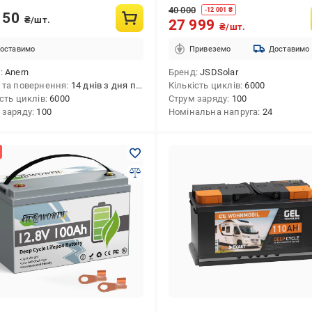
40 000
-
12 001
₴
150
₴/шт.
27 999
₴/шт.
оставимо
Привеземо
Доставимо
д
Anern
Бренд
JSDSolar
 та повернення
14 днів з дня покупки
Кількість циклів
6000
ість циклів
6000
Струм заряду
100
 заряду
100
Номінальна напруга
24