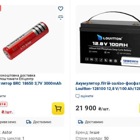
езкоштовна доставка
 поштомати Епіцентр
лятор BRC 18650 3,7V 3000mAh
Акумулятор Літій-залізо-фосфа
Louitton-128100 12,8 V/100 Ah/12
LiFePO4
нити
оцінити
89
₴
21 900
₴/шт.
4
₴/шт.
ривеземо
Доставимо
Доставимо
д
Astor
Бренд
Інше
ість циклів
1
Струм заряду
50