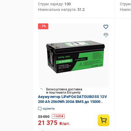
Струм заряду
100
Струм
Номінальна напруга
51.2
Номін
Безкоштовна доставка
в поштомати Епіцентр
Акумулятор LiFePO4 DATOUBOSS 12V
200 Ah 2560Wh 200A BMS до 15000
циклів
оцінити
23 000
-
1 625
₴
21 375
₴/шт.