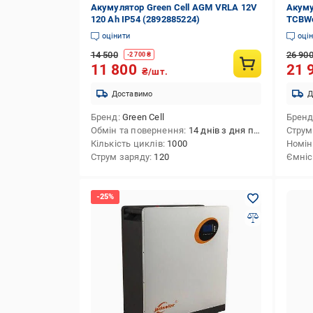
Акумулятор Green Cell AGM VRLA 12V
Акуму
120 Ah IP54 (2892885224)
TCBWo
LiFeP
оцінити
оці
14 500
26 90
-
2 700
₴
11 800
21 
₴/шт.
Доставимо
Д
Бренд
Green Cell
Брен
Обмін та повернення
14 днів з дня покупки
Струм
Кількість циклів
1000
Номін
Струм заряду
120
Ємніс