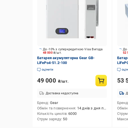
До -10% з суперкредиткою Visa Вигода
До 
48 000
₴/шт.
52 
Батарея акумуляторна Gear GB-
Батар
LiFePo4-51.2-100
LiFeP
оцінити
оці
49 000
53 
₴/шт.
Доставка недоступна
Д
Бренд
Gear
Брен
Обмін та повернення
14 днів з дня покупки
Обмін
Кількість циклів
6000
Струм
Струм заряду
50
Макси