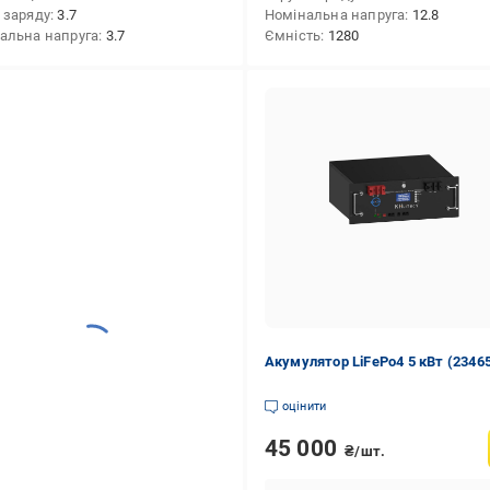
 заряду
3.7
Номінальна напруга
12.8
альна напруга
3.7
Ємність
1280
Акумулятор LiFePo4 5 кВт (2346
оцінити
45 000
₴/шт.