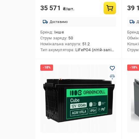
35 571
39 
₴/шт.
Доставимо
Д
Бренд
Інше
Брен
Струм заряду
50
Обмін
Номінальна напруга
51.2
Кільк
Тип акумулятора
LiFePO4 (літій-залізо-фосфатні)
Струм