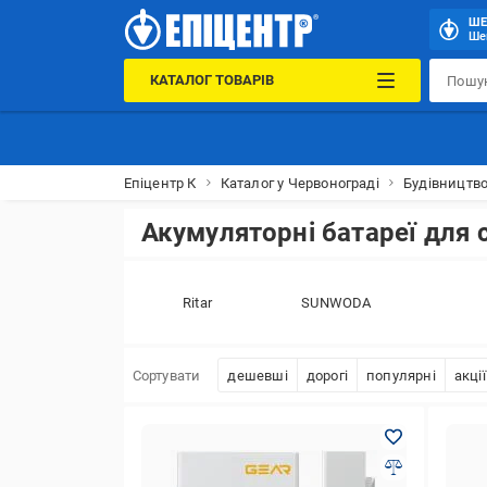
ШЕ
Шеп
КАТАЛОГ ТОВАРІВ
Епіцентр К
Каталог у Червонограді
Будівництво
Акумуляторні батареї для 
Ritar
SUNWODA
Сортувати
дешевші
дорогі
популярні
акції