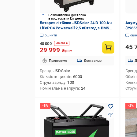
Безкоштовна доставка
в поштомати Епіцентр
Батарея літійова JSDSolar 24 В 100 Ач
Акуму
LiFePO4 Powerwall 2,5 кВт/год з BMS
(2965
(32941047)
оцінити
оці
40 000
-
10 001
₴
45 
29 999
₴/шт.
Привеземо
Доставимо
Д
Бренд
JSDSolar
Брен
Кількість циклів
6000
Обмін
Струм заряду
100
Кільк
Номінальна напруга
24
Струм