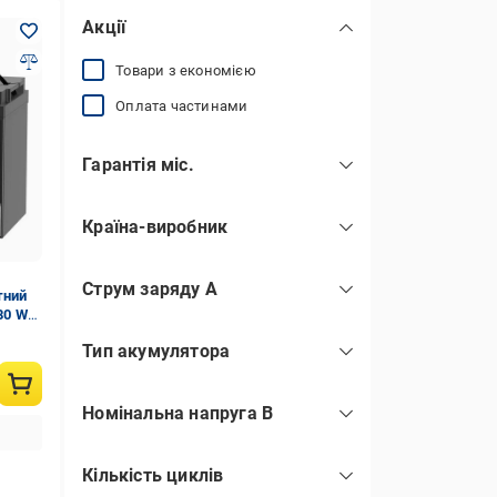
Акції
Товари з економією
Оплата частинами
Гарантія міс.
Країна-виробник
Китай
(70)
Струм заряду А
тний
80 Wh
Тип акумулятора
GEL (гелієві)
(3)
Номінальна напруга В
LiFePO4 (літій-залізо-фосфатні)
(70)
літієві
(2)
Кількість циклів