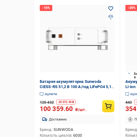
Б
в
Батарея акумуляторна Sunwoda
Акуму
CIESS-RS 51,2 В 100 А/год LiFePO4 5,12
Li-ion
кВт/год IP20 6000 циклів (1372724-1C)
оцінити
оці
120 432
443
-
20 072.40
₴
-
100 359.60
35
₴/шт.
Доставимо
П
Бренд
SUNWODA
Брен
Кількість циклів
6000
Кільк