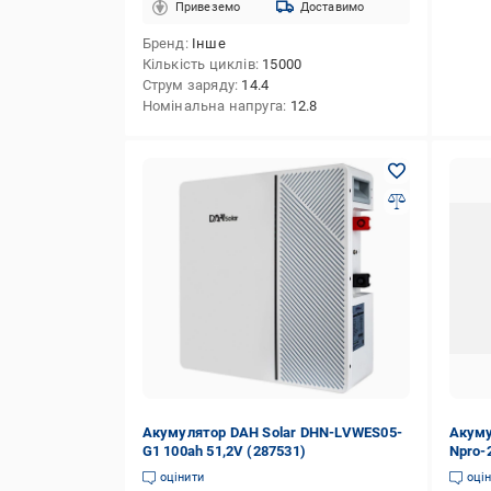
Привеземо
Доставимо
Бренд
Інше
Кількість циклів
15000
Струм заряду
14.4
Номінальна напруга
12.8
Акумулятор DAH Solar DHN-LVWES05-
Акуму
G1 100ah 51,2V (287531)
Npro-
оцінити
оці