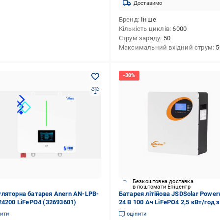
Доставимо
Бренд
Інше
Кількість циклів
6000
Струм заряду
50
Максимальний вхідний струм
5
Безкоштовна доставка
в поштомати Епіцентр
ляторна батарея Anern AN-LPB-
Батарея літійова JSDSolar Power
24200 LiFePO4 (32693601)
24 В 100 Ач LiFePO4 2,5 кВт/год 
(32929666)
нити
оцінити