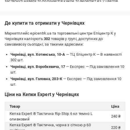
застегнуті наверх,то получается какой то верегрет из 2 цветов...
Де купити та отримати у Чернівцях
Маркетплейс epicentrk.ua та торговельні центри Епіцентр К у
Чернівцях налічують
302
товарів у групі, доступних до
самовивозу сьогодні, за такими адресами:
Чернівці, вул. Хотинська, 10-А
— ТЦ Епіцентр К —
В наявності
302 шт.
Чернівці, вул. Воробкевича, 17
— Експрес —
Під замовлення 10
шт.
Чернівці, вул. Головна, 203-К
— Експрес —
Під замовлення 10
шт.
Ціни на Кепки Expert у Чернівцях
Товар
Ціна
Кепка Expert ® Тактична Rip-Stop 6 кл темно L
240 ₴
оливковий
Кепка Expert ® Тактична, чорна з сіткою р 60
220 ₴