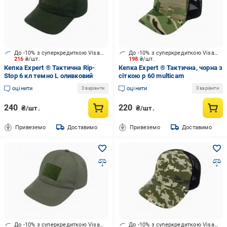
До -10% з суперкредиткою Visa Вигода
До -10% з суперкредиткою Visa Вигода
216
₴/шт.
198
₴/шт.
Кепка Expert ® Тактична Rip-
Кепка Expert ® Тактична, чорна з
Stop 6 кл темно L оливковий
сіткою р 60 multicam
оцінити
оцінити
3 варіанти
3 варіанти
240
220
₴/шт.
₴/шт.
Привеземо
Доставимо
Привеземо
Доставимо
До -10% з суперкредиткою Visa Вигода
До -10% з суперкредиткою Visa Вигода