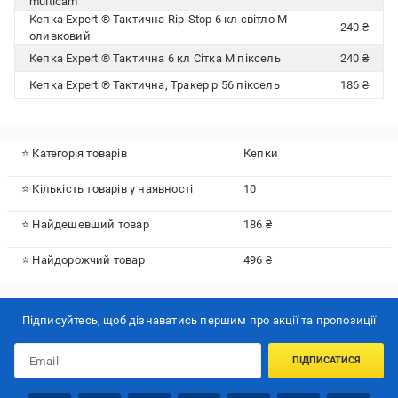
multicam
Кепка Expert ® Тактична Rip-Stop 6 кл світло М
240 ₴
оливковий
Кепка Expert ® Тактична 6 кл Сітка М піксель
240 ₴
Кепка Expert ® Тактична, Тракер р 56 піксель
186 ₴
⭐ Категорія товарів
Кепки
⭐ Кількість товарів у наявності
10
⭐ Найдешевший товар
186 ₴
⭐ Найдорожчий товар
496 ₴
Підписуйтесь, щоб дізнаватись першим про акції та пропозиції
ПІДПИСАТИСЯ