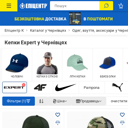
Епіцентр К
Каталог у Чернівцях
Одяг, взуття, аксесуари у Черн
Кепки Expert у Чернівцях
ЧОЛОВІЧІ
КЕПКИ З СІТКОЮ
ЛІТНІ КЕПКИ
БЕЙСБОЛКИ
Pampona
Фільтри (1)
Ціна
Продавець
очистити 