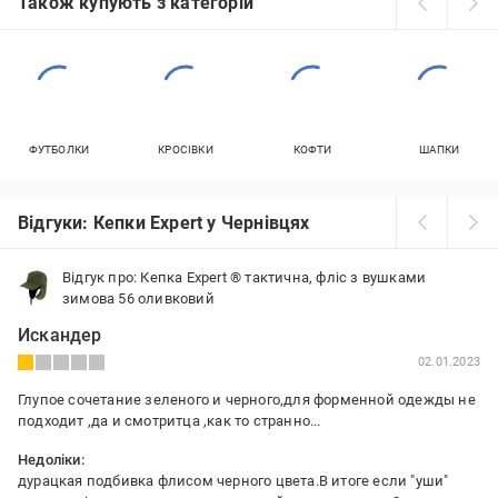
Також купують з категорій
ФУТБОЛКИ
КРОСІВКИ
КОФТИ
ШАПКИ
Відгуки: Кепки Expert у Чернівцях
Відгук про: Кепка Expert ® тактична, фліс з вушками
зимова 56 оливковий
Искандер
02.01.2023
Глупое сочетание зеленого и черного,для форменной одежды не
подходит ,да и смотритца ,как то странно...
Недоліки:
дурацкая подбивка флисом черного цвета.В итоге если "уши"