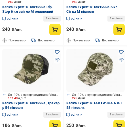
216
₴/шт.
216
₴/шт.
Кепка Expert ® Тактична Rip-
Кепка Expert ® Тактична 6 кл
Stop 6 кл світло М оливковий
Сітка М піксель
оцінити
оцінити
3 варіанти
3 варіанти
240
240
₴/шт.
₴/шт.
Привеземо
Доставимо
Привеземо
Доставимо
До -10% з суперкредиткою Visa Вигода
До -10% з суперкредиткою Visa Вигода
167.40
₴/шт.
225
₴/шт.
Кепка Expert ® Тактична, Тракер
Кепка Expert ® ТАКТИЧНА 6 КЛ
р 56 піксель
58 піксель
оцінити
оцінити
3 варіанти
3 варіанти
186
250
₴/шт.
₴/шт.