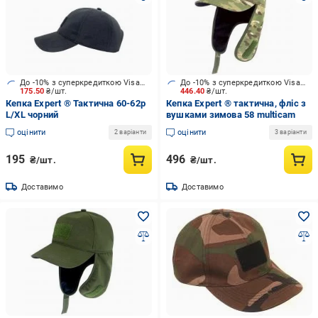
До -10% з суперкредиткою Visa Вигода
До -10% з суперкредиткою Visa Вигода
175.50
₴/шт.
446.40
₴/шт.
Кепка Expert ® Тактична 60-62р
Кепка Expert ® тактична, фліс з
L/XL чорний
вушками зимова 58 multicam
оцінити
оцінити
2 варіанти
3 варіанти
195
496
₴/шт.
₴/шт.
Доставимо
Доставимо