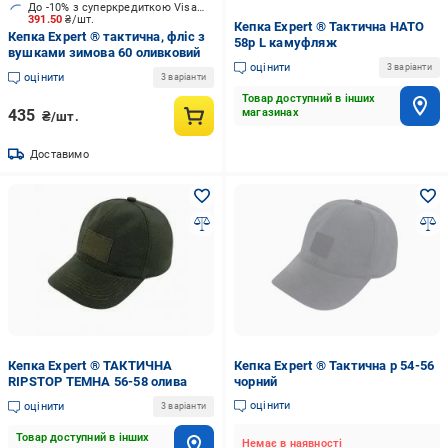
До -10% з суперкредиткою Visa Вигода
391.50
₴/шт.
Кепка Expert ® Тактична НАТО
Кепка Expert ® тактична, фліс з
58р L камуфляж
вушками зимова 60 оливковий
оцінити
3 варіанти
оцінити
3 варіанти
Товар доступний в інших
435
магазинах
₴/шт.
Доставимо
Кепка Expert ® ТАКТИЧНА
Кепка Expert ® Тактична р 54-56
RIPSTOP ТЕМНА 56-58 олива
чорний
оцінити
оцінити
3 варіанти
Товар доступний в інших
Немає в наявності