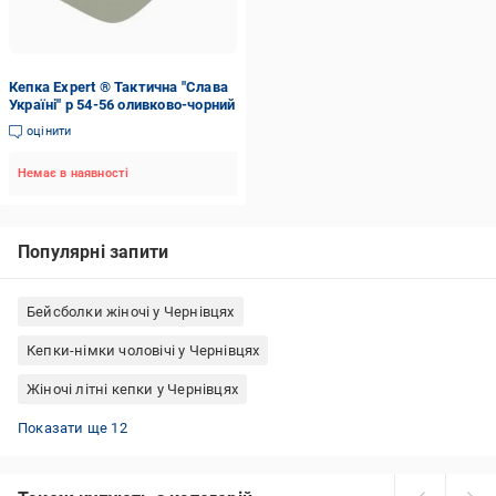
Кепка Expert ® Тактична "Слава
Україні" р 54-56 оливково-чорний
оцінити
Немає в наявності
Популярні запити
Бейсболки жіночі у Чернівцях
Кепки-німки чоловічі у Чернівцях
Жіночі літні кепки у Чернівцях
Кепки чорні жіночі у Чернівцях
Бейсболки чоловічі у Чернівцях
Кепки чоловічі хуліганки у Чернівцях
Кепки чоловічі чорні у Чернівцях
Кепки Nike чорні у Чернівцях
Кепки чоловічі восьмиклинки у Чернівцях
Кепки Puma чорні у Чернівцях
Кепки Nike жіночі у Чернівцях
Кепки літні чоловічі у Чернівцях
Кепки чоловічі Nike у Чернівцях
Кепки C.P. Company з окулярами у Чернівцях
Кепки Puma жіночі у Чернівцях
Показати ще 12