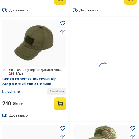
Доставимо
Доставимо
До -10% з суперкредиткою Visa Вигода
216
₴/шт.
Кепка Expert ® Тактична Rip-
Stop 6 кл Cвітла XL олива
оцінити
3 варіанти
240
₴/шт.
Доставимо