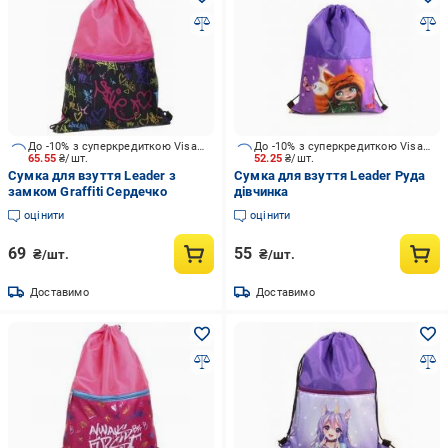
До -10% з суперкредиткою Visa Вигода
До -10% з суперкредиткою Visa Вигода
65.55
₴/шт.
52.25
₴/шт.
Сумка для взуття Leader з
Сумка для взуття Leader Руда
замком Graffiti Сердечко
дівчинка
оцінити
оцінити
69
55
₴/шт.
₴/шт.
Доставимо
Доставимо