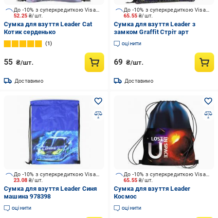
До -10% з суперкредиткою Visa Вигода
До -10% з суперкредиткою Visa Вигода
52.25
₴/шт.
65.55
₴/шт.
Сумка для взуття Leader Cat
Сумка для взуття Leader з
Котик серденько
замком Graffit Стріт арт
1
оцінити
55
69
₴/шт.
₴/шт.
Доставимо
Доставимо
До -10% з суперкредиткою Visa Вигода
До -10% з суперкредиткою Visa Вигода
23.08
₴/шт.
65.55
₴/шт.
Сумка для взуття Leader Синя
Сумка для взуття Leader
машина 978398
Космос
оцінити
оцінити