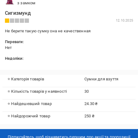
з замком
Сигизмунд
12.10.2025
Не берите такую сумку она не качественная
Переваги:
Нет
Недоліки:
Сумка порвалась в первый день использовпния
⭐ Категорія товарів
Сумки для взуття
⭐ Кількість товарів у наявності
30
⭐ Найдешевший товар
24.30 ₴
⭐ Найдорожчий товар
250 ₴
Підписуйтесь, щоб дізнаватись першим про акції та пропозиції