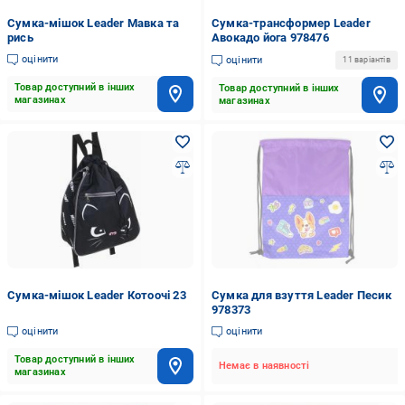
Сумка-мішок Leader Мавка та
Сумка-трансформер Leader
рись
Авокадо йога 978476
оцінити
оцінити
11 варіантів
Товар доступний в інших
Товар доступний в інших
магазинах
магазинах
Сумка-мішок Leader Котоочі 23
Сумка для взуття Leader Песик
978373
оцінити
оцінити
Товар доступний в інших
Немає в наявності
магазинах