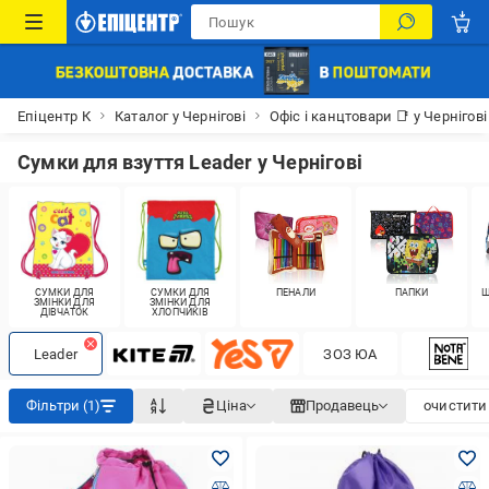
Епіцентр К
Каталог у Чернігові
Офіс і канцтовари 📑 у Чернігові
Сумки для взуття Leader у Чернігові
СУМКИ ДЛЯ
СУМКИ ДЛЯ
ПЕНАЛИ
ПАПКИ
Ш
ЗМІНКИ ДЛЯ
ЗМІНКИ ДЛЯ
ДІВЧАТОК
ХЛОПЧИКІВ
Leader
ЗОЗ ЮА
Фільтри (1)
Ціна
Продавець
очистити 