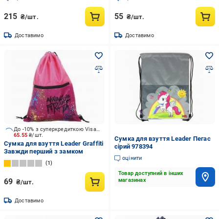
215
55
₴/шт.
₴/шт.
Доставимо
Доставимо
До -10% з суперкредиткою Visa Вигода
65.55
₴/шт.
Сумка для взуття Leader Пегас
Сумка для взуття Leader Graffiti
сірий 978394
Завжди перший з замком
оцінити
1
Товар доступний в інших
69
магазинах
₴/шт.
Доставимо