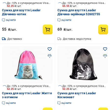
До -10% з суперкредиткою Visa Вигода
До -10% з суперкредиткою Visa Вигода
52.25
₴/шт.
65.55
₴/шт.
Сумка для взуття Leader
Сумка для взуття Leader
Дівчинка-котик
Дівчина-мрійниця 52602755
оцінити
оцінити
55
69
₴/шт.
₴/шт.
Доставимо
Доставка недоступна
До -10% з суперкредиткою Visa Вигода
До -10% з суперкредиткою Visa Вигода
52.25
₴/шт.
52.25
₴/шт.
Сумка для взуття Leader Життя
Сумка для взуття Leader
з котиком
Космонавт
оцінити
оцінити