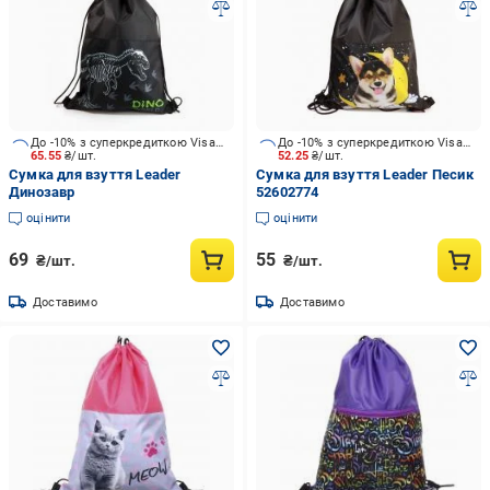
До -10% з суперкредиткою Visa Вигода
До -10% з суперкредиткою Visa Вигода
65.55
₴/шт.
52.25
₴/шт.
Сумка для взуття Leader
Сумка для взуття Leader Песик
Динозавр
52602774
оцінити
оцінити
69
55
₴/шт.
₴/шт.
Доставимо
Доставимо