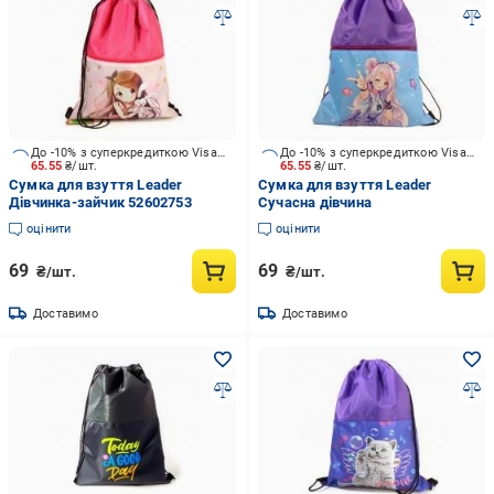
До -10% з суперкредиткою Visa Вигода
До -10% з суперкредиткою Visa Вигода
65.55
₴/шт.
65.55
₴/шт.
Сумка для взуття Leader
Сумка для взуття Leader
Дівчинка-зайчик 52602753
Сучасна дівчина
оцінити
оцінити
69
69
₴/шт.
₴/шт.
Доставимо
Доставимо