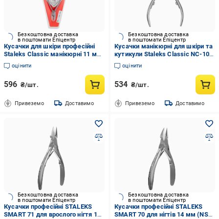
Безкоштовна доставка
Безкоштовна доставка
в поштомати Епіцентр
в поштомати Епіцентр
Кусачки для шкіри професійні
Кусачки манікюрні для шкіри та
Staleks Classic манікюрні 11 мм
кутикули Staleks Classic NC-10-
(NC-10-11)
14 полировані 14 мм (23940394)
оцінити
оцінити
596
534
₴/шт.
₴/шт.
Привеземо
Доставимо
Привеземо
Доставимо
Безкоштовна доставка
Безкоштовна доставка
в поштомати Епіцентр
в поштомати Епіцентр
Кусачки професійні STALEKS
Кусачки професійні STALEKS
SMART 71 для врослого нігтя 14
SMART 70 для нігтів 14 мм (NS-