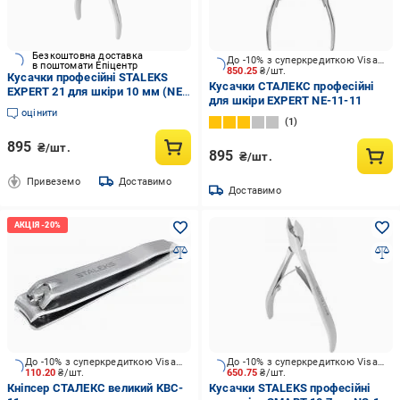
Безкоштовна доставка
До -10% з суперкредиткою Visa Вигода
в поштомати Епіцентр
850.25
₴/шт.
Кусачки професійні STALEKS
Кусачки СТАЛЕКС професійні
EXPERT 21 для шкіри 10 мм (NE-
для шкіри EXPERT NE-11-11
21-10
оцінити
1
895
₴/шт.
895
₴/шт.
Привеземо
Доставимо
Доставимо
До -10% з суперкредиткою Visa Вигода
До -10% з суперкредиткою Visa Вигода
110.20
₴/шт.
650.75
₴/шт.
Кніпсер СТАЛЕКС великий KBC-
Кусачки STALEKS професійні