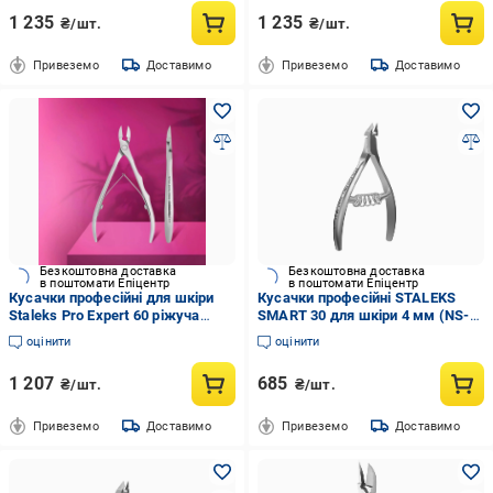
1 235
1 235
₴/шт.
₴/шт.
Привеземо
Доставимо
Привеземо
Доставимо
Безкоштовна доставка
Безкоштовна доставка
в поштомати Епіцентр
в поштомати Епіцентр
Кусачки професійні для шкіри
Кусачки професійні STALEKS
Staleks Pro Expert 60 ріжуча
SMART 30 для шкіри 4 мм (NS-
частина 12 мм (NE-60-12)
30-4)
оцінити
оцінити
1 207
685
₴/шт.
₴/шт.
Привеземо
Доставимо
Привеземо
Доставимо