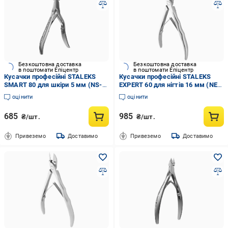
Безкоштовна доставка
Безкоштовна доставка
в поштомати Епіцентр
в поштомати Епіцентр
Кусачки професійні STALEKS
Кусачки професійні STALEKS
SMART 80 для шкіри 5 мм (NS-
EXPERT 60 для нігтів 16 мм (NE-
80-5)
60-16)
оцінити
оцінити
685
985
₴/шт.
₴/шт.
Привеземо
Доставимо
Привеземо
Доставимо