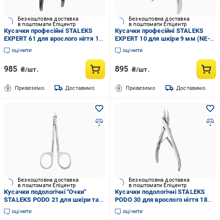
Безкоштовна доставка
Безкоштовна доставка
в поштомати Епіцентр
в поштомати Епіцентр
Кусачки професійні STALEKS
Кусачки професійні STALEKS
EXPERT 61 для врослого нігтя 12
EXPERT 10 для шкіри 9 мм (NE-
мм (NE-61-12)
10-9)
оцінити
оцінити
985
895
₴/шт.
₴/шт.
Привеземо
Доставимо
Привеземо
Доставимо
Безкоштовна доставка
Безкоштовна доставка
в поштомати Епіцентр
в поштомати Епіцентр
Кусачки подологічні "Очки"
Кусачки подологічні STALEKS
STALEKS PODO 21 для шкіри та
PODO 30 для врослого нігтя 18
видалення мозолів 7 мм (NP-21-
мм (NP-30-18)
оцінити
оцінити
7)