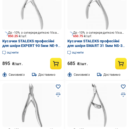
До -10% з суперкредиткою Visa Вигода
До -10% з суперкредиткою Visa Вигода
850.25
₴/шт.
650.75
₴/шт.
Кусачки STALEKS професійні
Кусачки STALEKS професійні
для шкіри EXPERT 90 5мм NE-90-
для шкіри SMART 31 5мм NS-31-
5
5
оцінити
оцінити
895
685
₴/шт.
₴/шт.
Cамовивіз
Доставимо
Cамовивіз
Доставимо