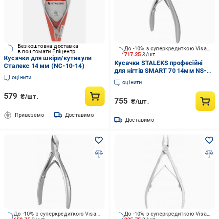
Безкоштовна доставка
До -10% з суперкредиткою Visa Вигода
в поштомати Епіцентр
717.25
₴/шт.
Кусачки для шкіри/кутикули
Кусачки STALEKS професійні
Сталекс 14 мм (NC-10-14)
для нігтів SMART 70 14мм NS-
оцінити
70-14
оцінити
579
₴/шт.
755
₴/шт.
Привеземо
Доставимо
Доставимо
До -10% з суперкредиткою Visa Вигода
До -10% з суперкредиткою Visa Вигода