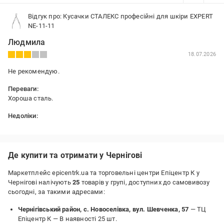
Відгук про: Кусачки СТАЛЕКС професійні для шкіри EXPERT
NE-11-11
Людмила
18.07.2026
Не рекомендую.
Переваги:
Хороша сталь.
Недоліки:
Не зручні, не достатньо гострі.
Де купити та отримати у Чернігові
Маркетплейс epicentrk.ua та торговельні центри Епіцентр К у
Чернігові налічують
25
товарів у групі, доступних до самовивозу
сьогодні, за такими адресами:
Чернігівський район, с. Новоселівка, вул. Шевченка, 57
— ТЦ
Епіцентр К —
В наявності 25 шт.