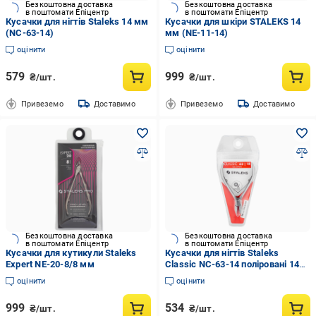
Безкоштовна доставка
Безкоштовна доставка
в поштомати Епіцентр
в поштомати Епіцентр
Кусачки для нігтів Staleks 14 мм
Кусачки для шкіри STALEKS 14
(NC-63-14)
мм (NE-11-14)
оцінити
оцінити
579
999
₴/шт.
₴/шт.
Привеземо
Доставимо
Привеземо
Доставимо
Безкоштовна доставка
Безкоштовна доставка
в поштомати Епіцентр
в поштомати Епіцентр
Кусачки для кутикули Staleks
Кусачки для нігтів Staleks
Expert NE-20-8/8 мм
Classic NC-63-14 поліровані 14
мм
оцінити
оцінити
999
534
₴/шт.
₴/шт.