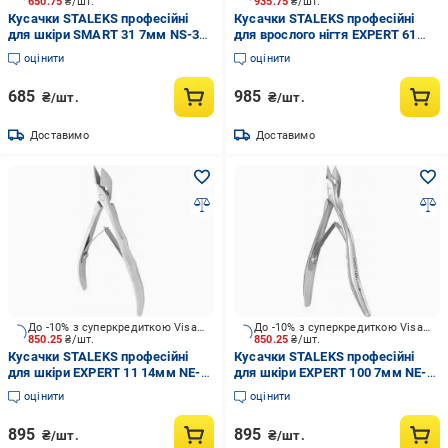
650.75
₴/шт.
935.75
₴/шт.
Кусачки STALEKS професійні
Кусачки STALEKS професійні
для шкіри SMART 31 7мм NS-31-
для врослого нігтя EXPERT 61
7
12мм NE-61-12
оцінити
оцінити
685
985
₴/шт.
₴/шт.
Доставимо
Доставимо
До -10% з суперкредиткою Visa Вигода
До -10% з суперкредиткою Visa Вигода
850.25
₴/шт.
850.25
₴/шт.
Кусачки STALEKS професійні
Кусачки STALEKS професійні
для шкіри EXPERT 11 14мм NE-
для шкіри EXPERT 100 7мм NE-
11-14
100-7
оцінити
оцінити
895
895
₴/шт.
₴/шт.