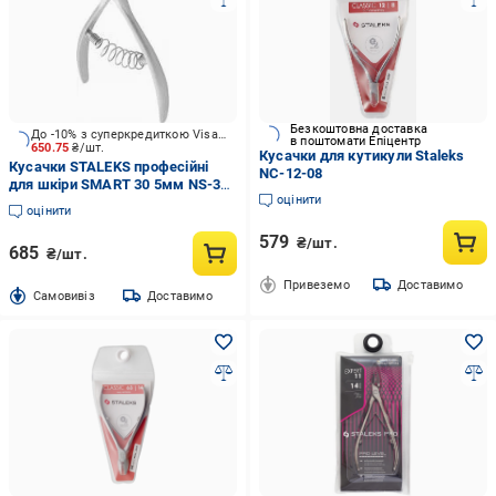
Безкоштовна доставка
До -10% з суперкредиткою Visa Вигода
в поштомати Епіцентр
650.75
₴/шт.
Кусачки для кутикули Staleks
Кусачки STALEKS професійні
NC-12-08
для шкіри SMART 30 5мм NS-30-
оцінити
5
оцінити
579
₴/шт.
685
₴/шт.
Привеземо
Доставимо
Cамовивіз
Доставимо