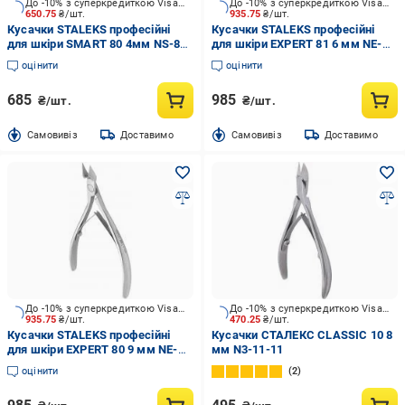
До -10% з суперкредиткою Visa Вигода
До -10% з суперкредиткою Visa Вигода
650.75
₴/шт.
935.75
₴/шт.
Кусачки STALEKS професійні
Кусачки STALEKS професійні
для шкіри SMART 80 4мм NS-80-
для шкіри EXPERT 81 6 мм NE-
4
81-6
оцінити
оцінити
685
985
₴/шт.
₴/шт.
Cамовивіз
Доставимо
Cамовивіз
Доставимо
До -10% з суперкредиткою Visa Вигода
До -10% з суперкредиткою Visa Вигода
935.75
₴/шт.
470.25
₴/шт.
Кусачки STALEKS професійні
Кусачки СТАЛЕКС CLASSIC 10 8
для шкіри EXPERT 80 9 мм NE-
мм N3-11-11
80-9
оцінити
2