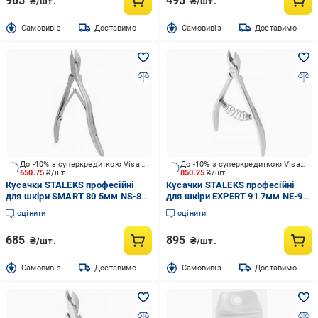
985
495
₴/шт.
₴/шт.
Cамовивіз
Доставимо
Cамовивіз
Доставимо
До -10% з суперкредиткою Visa Вигода
До -10% з суперкредиткою Visa Вигода
650.75
₴/шт.
850.25
₴/шт.
Кусачки STALEKS професійні
Кусачки STALEKS професійні
для шкіри SMART 80 5мм NS-80-
для шкіри EXPERT 91 7мм NE-91-
5
7
оцінити
оцінити
685
895
₴/шт.
₴/шт.
Cамовивіз
Доставимо
Cамовивіз
Доставимо