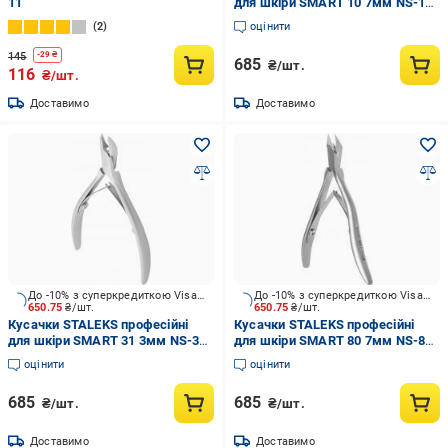
11
для шкіри SMART 10 7мм NS-10-
7
2
оцінити
145
-
29
₴
685
₴/шт.
116
₴/шт.
Доставимо
Доставимо
До -10% з суперкредиткою Visa Вигода
До -10% з суперкредиткою Visa Вигода
650.75
₴/шт.
650.75
₴/шт.
Кусачки STALEKS професійні
Кусачки STALEKS професійні
для шкіри SMART 31 3мм NS-31-
для шкіри SMART 80 7мм NS-80-
3
7
оцінити
оцінити
685
685
₴/шт.
₴/шт.
Доставимо
Доставимо