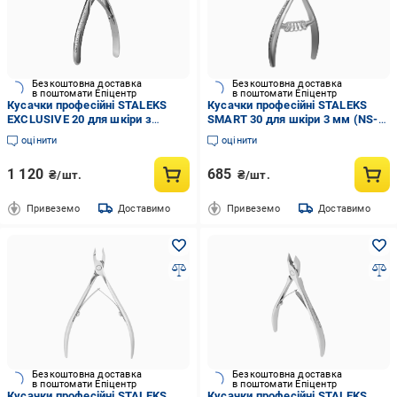
Безкоштовна доставка
Безкоштовна доставка
в поштомати Епіцентр
в поштомати Епіцентр
Кусачки професійні STALEKS
Кусачки професійні STALEKS
EXCLUSIVE 20 для шкіри з
SMART 30 для шкіри 3 мм (NS-
візерунком magnolia 5 мм (NX-
30-3)
оцінити
оцінити
20-5m)
1 120
685
₴/шт.
₴/шт.
Привеземо
Доставимо
Привеземо
Доставимо
Безкоштовна доставка
Безкоштовна доставка
в поштомати Епіцентр
в поштомати Епіцентр
Кусачки професійні STALEKS
Кусачки професійні STALEKS