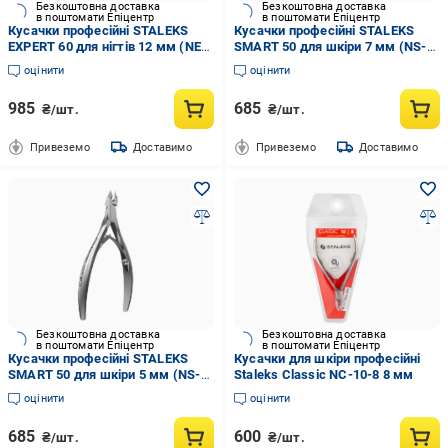
Безкоштовна доставка
Безкоштовна доставка
в поштомати Епіцентр
в поштомати Епіцентр
Кусачки професійні STALEKS
Кусачки професійні STALEKS
EXPERT 60 для нігтів 12 мм (NE-
SMART 50 для шкіри 7 мм (NS-
60-12
50-7)
оцінити
оцінити
985
685
₴/шт.
₴/шт.
Привеземо
Доставимо
Привеземо
Доставимо
Безкоштовна доставка
Безкоштовна доставка
в поштомати Епіцентр
в поштомати Епіцентр
Кусачки професійні STALEKS
Кусачки для шкіри професійні
SMART 50 для шкіри 5 мм (NS-
Staleks Classic NC-10-8 8 мм
50-5)
оцінити
оцінити
685
600
₴/шт.
₴/шт.