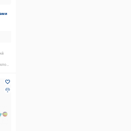
чами
ий
чика