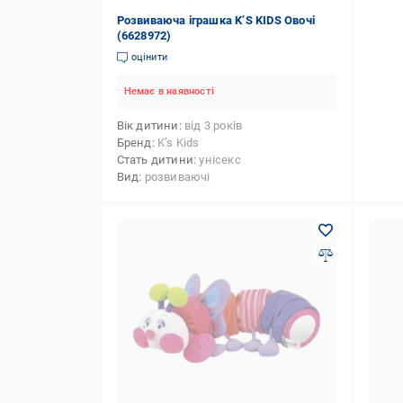
Розвиваюча іграшка K’S KIDS Овочі
(6628972)
оцінити
Немає в наявності
Вік дитини
від 3 років
Бренд
K’s Kids
Стать дитини
унісекс
Вид
розвиваючі