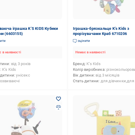
ваюча іграшка K’S KIDS Кубики
Іграшка-брязкальце K’s Kids з
ни (6603155)
прорізувачами Краб 6710206
нити
оцінити
 в наявності
Немає в наявності
итини
від 3 років
Бренд
K’s Kids
д
K’s Kids
Колір виробника
різнокольоров
 дитини
унісекс
Вік дитини
від 3 місяців
озвиваючі
Стать дитини
для дівчинки,для хлоп