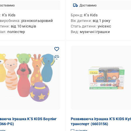
оставимо
Доставимо
д
K’s Kids
Бренд
K’s Kids
 виробника
різнокольоровий
Вік дитини
від 1 року
итини
від 10 місяців
Стать дитини
унісекс
іал
поліестер
Вид
музичні іграшки
ваюча іграшка K’S KIDS Боулінг
Розвиваюча іграшка K’S KIDS Ку
366-PG)
транспорт (6603156)
нити
оцінити