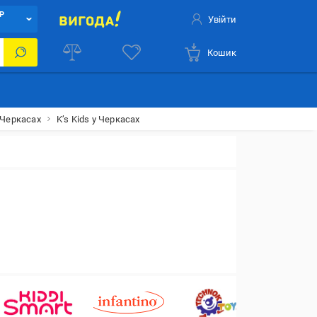
Р
Увійти
Кошик
 Черкасах
K’s Kids у Черкасах