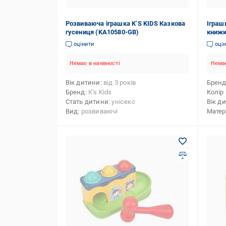
Розвиваюча іграшка K’S KIDS Казкова
Іграш
гусениця (KA10580-GB)
книжк
оцінити
оці
Немає в наявності
Немає
Вік дитини
від 3 років
Брен
Бренд
K’s Kids
Колір
Стать дитини
унісекс
Вік д
Вид
розвиваючі
Матер