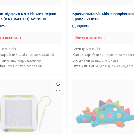
ка-підвіска K’s Kids Моя перша
Брязкальце K’s Kids з прорізува
а (KA10643-HC) 6211238
Кроко 6710208
нити
оцінити
 в наявності
Немає в наявності
д
K’s Kids
Бренд
K’s Kids
 виробника
різнокольоровий
Колір виробника
різнокольоров
итини
від народження
Вік дитини
від 3 місяців
іал
поліестер,пластик
Стать дитини
для дівчинки,для хлоп