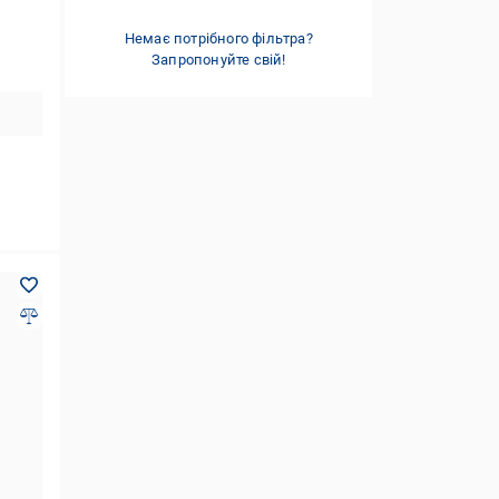
пластик/текстиль
(1)
поліестер
Немає потрібного фільтра?
(1)
Запропонуйте свій!
текстиль
(1)