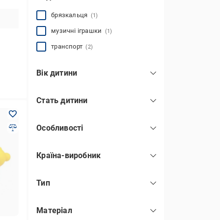
брязкальця
(1)
музичні іграшки
(1)
транспорт
(2)
Вік дитини
від 6 місяців
(1)
Стать дитини
від 10 місяців
(1)
для дівчинки
(1)
від 1 року
(2)
Особливості
для хлопчика
(2)
на присосках
(1)
унісекс
(2)
Країна-виробник
дитячий
(2)
Китай
(4)
Тип
музичні
(1)
Матеріал
розвиваючі
(1)