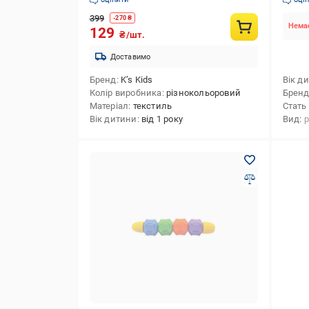
399
-
270
₴
Немає
129
₴/шт.
Доставимо
Бренд
K’s Kids
Вік д
Колір виробника
різнокольоровий
Брен
Матеріал
текстиль
Стать
Вік дитини
від 1 року
Вид
р