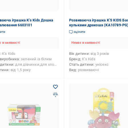
ваюча іграшка K’s Kids Дошка
Розвиваюча іграшка K’S KIDS Ба
алювання 6603101
кульками дракоша (KA10789-PG
нити
оцінити
 в наявності
Немає в наявності
д
K’s Kids
Вік дитини
від 3 років
 виробника
зелений із білим
Бренд
K’s Kids
 дитини
для дівчинки,для хлопчика
Стать дитини
унісекс
итини
від 1,5 року
Вид
розвиваючі