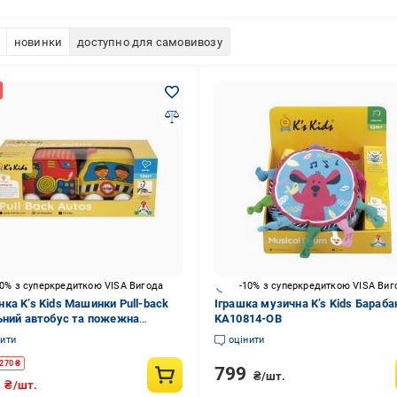
новинки
доступно для самовивозу
10% з суперкредиткою VISA Вигода
-10% з суперкредиткою VISA Виг
ка K’s Kids Машинки Pull-back
Іграшка музична K’s Kids Бараба
ьний автобус та пожежна
KA10814-OB
а) (KA10835-GB ) 6892322
нити
оцінити
270
₴
799
₴/шт.
9
₴/шт.