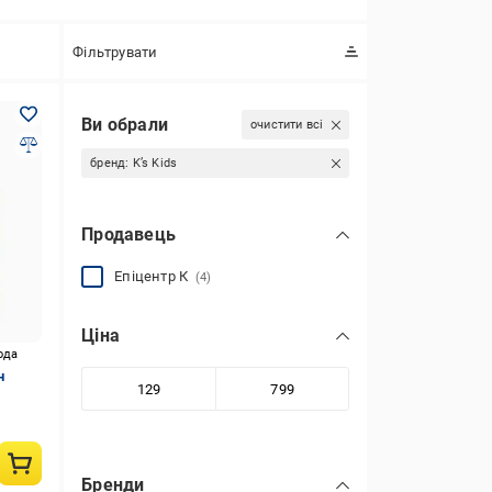
Фільтрувати
Ви обрали
очистити всі
бренд:
K’s Kids
Продавець
Епіцентр К
(4)
Ціна
ода
н
Бренди