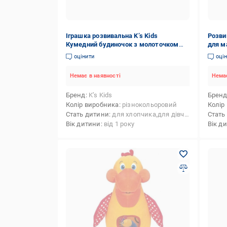
Іграшка розвивальна K’s Kids
Розви
Кумедний будиночок з молоточком
для м
6710211
оцінити
оці
Немає в наявності
Немає
Бренд
K’s Kids
Брен
Колір виробника
різнокольоровий
Колір
Стать дитини
для хлопчика,для дівчинки
Стать
Вік дитини
від 1 року
Вік д