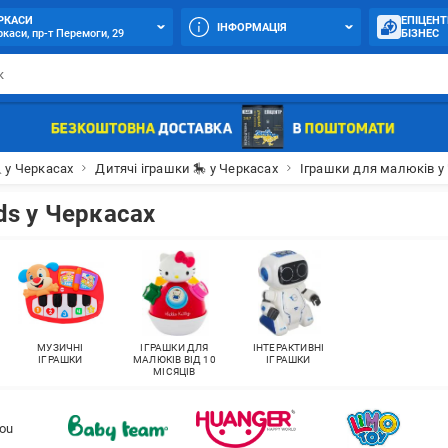
РКАСИ
ЕПІЦЕНТ
ІНФОРМАЦІЯ
каси, пр-т Перемоги, 29
БІЗНЕС
 у Черкасах
Дитячі іграшки 🎠 у Черкасах
Іграшки для малюків у
ds у Черкасах
МУЗИЧНІ
ІГРАШКИ ДЛЯ
ІНТЕРАКТИВНІ
ІГРАШКИ
МАЛЮКІВ ВІД 10
ІГРАШКИ
МІСЯЦІВ
ou