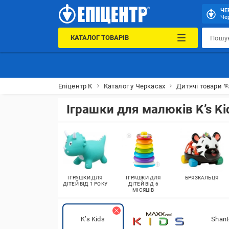
ЧЕ
Чер
КАТАЛОГ ТОВАРІВ
Епіцентр К
Каталог у Черкасах
Дитячі товари 
Іграшки для малюків K’s Ki
ІГРАШКИ ДЛЯ
ІГРАШКИ ДЛЯ
БРЯЗКАЛЬЦЯ
ДІТЕЙ ВІД 1 РОКУ
ДІТЕЙ ВІД 6
МІСЯЦІВ
K’s Kids
Shant