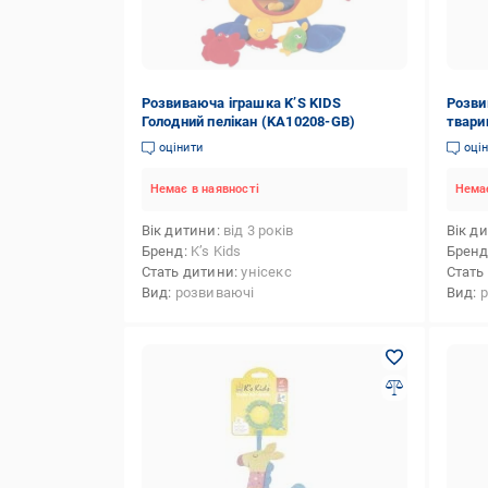
Розвиваюча іграшка K’S KIDS
Розви
Голодний пелікан (KA10208-GB)
твари
оцінити
оці
Немає в наявності
Немає
Вік дитини
від 3 років
Вік д
Бренд
K’s Kids
Брен
Стать дитини
унісекс
Стать
Вид
розвиваючі
Вид
р