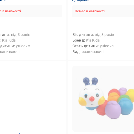
 в наявності
Немає в наявності
итини
від 3 років
Вік дитини
від 3 років
д
K’s Kids
Бренд
K’s Kids
 дитини
унісекс
Стать дитини
унісекс
озвиваючі
Вид
розвиваючі