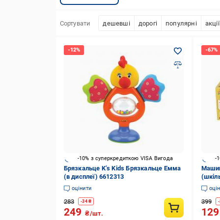
Сортувати
дешевші
дорогі
популярні
акції
-10% з суперкредиткою VISA Вигода
-
Брязкальце K’s Kids Брязкальце Емма
Машин
(в дисплеї) 6612313
(шкіл
машин
оцінити
оці
283
399
-
34
₴
-
249
12
₴/шт.