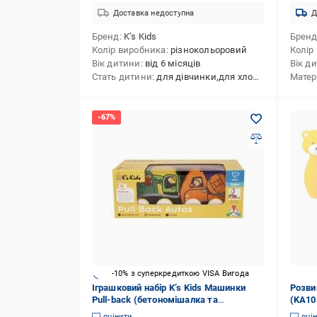
Доставка недоступна
Д
Бренд
K’s Kids
Брен
Колір виробника
різнокольоровий
Колір
Вік дитини
від 6 місяців
Вік д
Стать дитини
для дівчинки,для хлопчика
Матер
-10% з суперкредиткою VISA Вигода
Іграшковий набір K’s Kids Машинки
Розви
Pull-back (бетономішалка та
(KA10
евакуатор) ( KA10836-GB ) 6892329
оцінити
оці