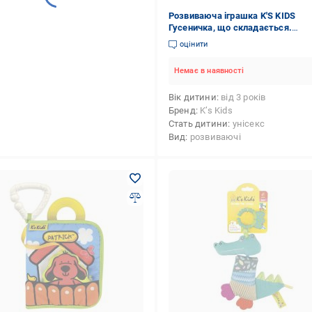
Розвиваюча іграшка K'S KIDS
Гусеничка, що складається.
(KA10610-3GB)
оцінити
Немає в наявності
Вік дитини
від 3 років
Бренд
K’s Kids
Стать дитини
унісекс
Вид
розвиваючі