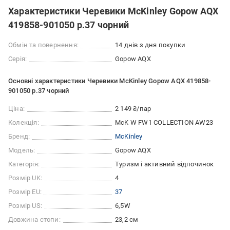
Характеристики Черевики McKinley Gopow AQX
419858-901050 р.37 чорний
Обмін та повернення:
14 днів з дня покупки
Серія:
Gopow AQX
Основні характеристики Черевики McKinley Gopow AQX 419858-
901050 р.37 чорний
Ціна:
2 149 ₴/пар
Колекція:
McK W FW1 COLLECTION AW23
Бренд:
McKinley
Модель:
Gopow AQX
Категорія:
Туризм і активний відпочинок
Розмір UK:
4
Розмір EU:
37
Розмір US:
6,5W
Довжина стопи:
23,2 см