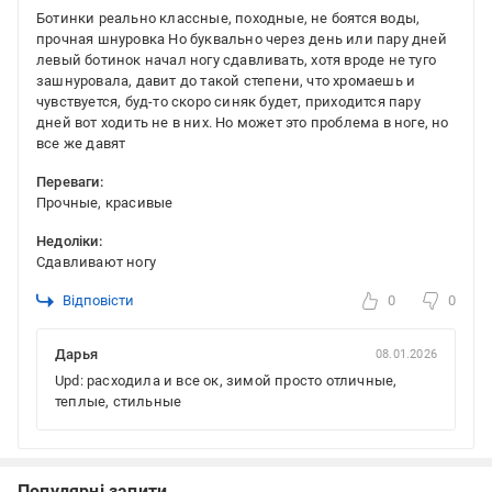
Ботинки реально классные, походные, не боятся воды,
прочная шнуровка Но буквально через день или пару дней
левый ботинок начал ногу сдавливать, хотя вроде не туго
зашнуровала, давит до такой степени, что хромаешь и
чувствуется, буд-то скоро синяк будет, приходится пару
дней вот ходить не в них. Но может это проблема в ноге, но
все же давят
Переваги:
Прочные, красивые
Недоліки:
Сдавливают ногу
Відповісти
0
0
Дарья
08.01.2026
Upd: расходила и все ок, зимой просто отличные,
теплые, стильные
Популярні запити