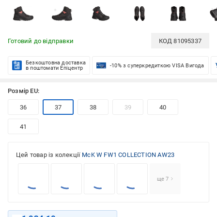
Готовий до відправки
КОД
81095337
Безкоштовна доставка
-10% з суперкредиткою VISA Вигода
в поштомати Епіцентр
Розмір EU:
36
37
38
39
40
41
Цей товар із колекції
McK W FW1 COLLECTION AW23
ще 7