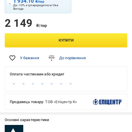
1 934.10
₴/пар
До -10% з суперкредиткою Visa
Вигода
2 149
₴/пар
КУПИТИ
У бажання
До порівняння
Оплата частинами або кредит
Продавець товару:
ТОВ «Епіцентр К»
Основні характеристики