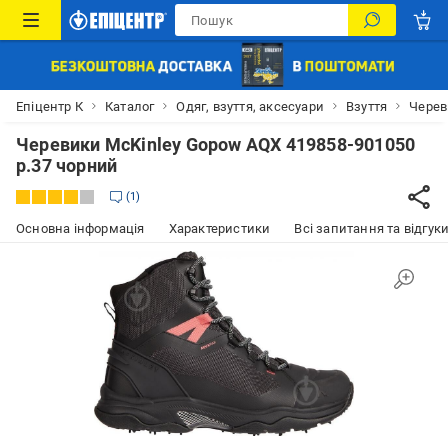
Епіцентр К
Каталог
Одяг, взуття, аксесуари
Взуття
Черев
Черевики McKinley Gopow AQX 419858-901050
р.37 чорний
1
Основна інформація
Характеристики
Всі запитання та відгуки