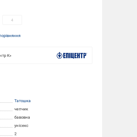
4
порівняння
нтр К»
Татошка
чепчик
бавовна
унісекс
2