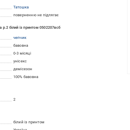
Татошка
поверненню не підлягає
 р.2 білий із принтом 0502207всб
чепчик
бавовна
0-3 місяці
унісекс
демісезон
100% бавовна
2
білий із принтом
Україна