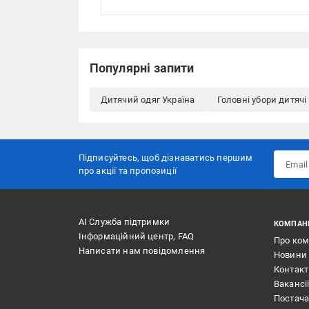
Популярні запити
Дитячий одяг Україна
Головні убори дитячі
Підписуйтесь, щоб дізнаватись першим
про акції та пропозиції
АІ Служба підтримки
КОМПАН
Інформаційний центр, FAQ
Про ко
Написати нам повідомлення
Новини
Контак
Вакансі
Постач