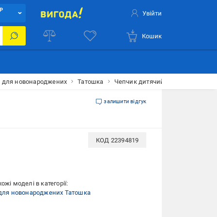
Р
Увійти
Кошик
и для новонароджених
Татошка
Чепчик дитячий Татошка р.2 біли
залишити відгук
КОД
22394819
ожі моделі в категорії:
 для новонароджених Татошка