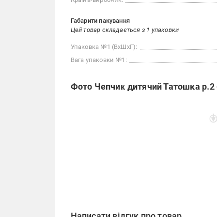
Габарити пакування
Цей товар складається з 1 упаковки
Упаковка №1 (ВхШхГ):
Вага упаковки №1:
Фото Чепчик дитячий Татошка р.2 
Написати відгук про товар