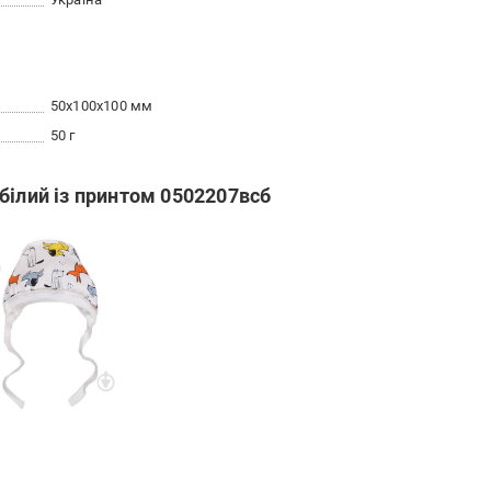
50x100x100 мм
50 г
білий із принтом 0502207всб