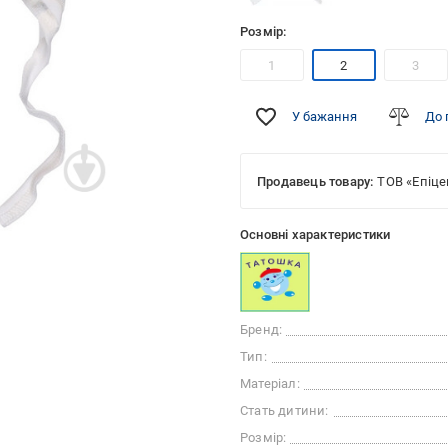
Розмір:
1
2
3
У бажання
До 
Продавець товару:
ТОВ «Епіце
Основні характеристики
Бренд:
Тип:
Матеріал:
Стать дитини:
Розмір: