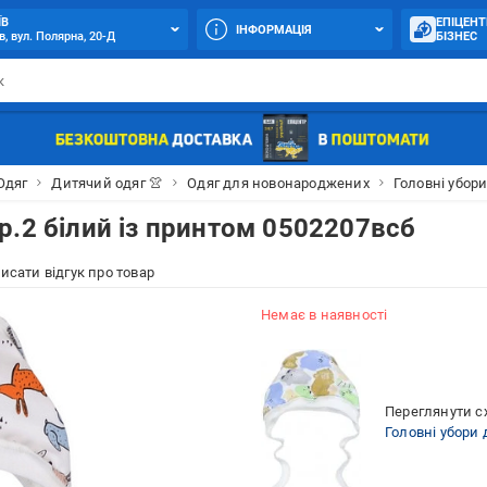
ЇВ
ЕПІЦЕНТ
ІНФОРМАЦІЯ
в, вул. Полярна, 20-Д
БІЗНЕС
Одяг
Дитячий одяг 👚
Одяг для новонароджених
Головні убор
р.2 білий із принтом 0502207всб
исати відгук про товар
Немає в наявності
Переглянути сх
Головні убори