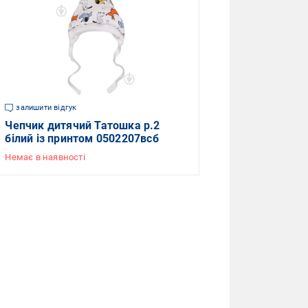
залишити відгук
Чепчик дитячий Татошка р.2
білий із принтом 0502207всб
Немає в наявності