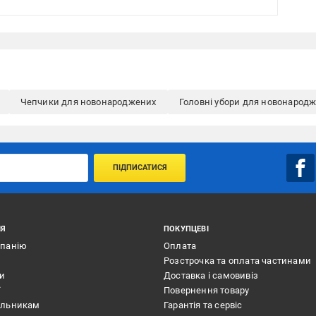
Чепчики для новонароджених
Головні убори для новонарод
ПІДПИСАТИСЯ
ІЯ
ПОКУПЦЕВІ
мпанію
Оплата
Розстрочка та оплата частинами
ти
Доставка і самовивіз
ї
Повернення товару
альникам
Гарантія та сервіс