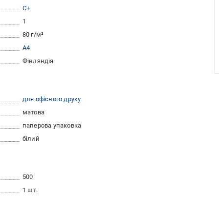
С+
1
80 г/м²
A4
Фінляндія
для офісного друку
матова
паперова упаковка
білий
500
1 шт.