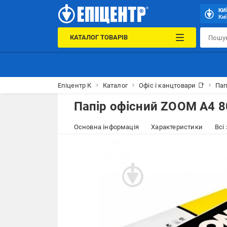
КИ
Киї
КАТАЛОГ ТОВАРІВ
Епіцентр К
Каталог
Офіс і канцтовари 📑
Пап
Папір офісний ZOOM A4 80
Основна інформація
Характеристики
Всі