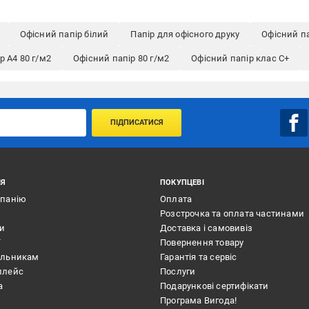
Офісний папір білий
Папір для офісного друку
Офісний па
р A4 80 г/м2
Офісний папір 80 г/м2
Офісний папір клас С+
ПІДПИСАТИСЯ
ІЯ
ПОКУПЦЕВІ
мпанію
Оплата
Розстрочка та оплата частинами
ти
Доставка і самовивіз
ї
Повернення товару
альникам
Гарантія та сервіс
плейс
Послуги
а
Подарункові сертифікати
Програма Вигода!