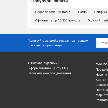
Популярні запити
Недорогі офісний папір
Папір
Папір A4
Офісний папір A4 500 аркушів
Офісний папі
Підписуйтесь, щоб дізнаватись першим
про акції та пропозиції
АІ Служба підтримки
КОМПАН
Інформаційний центр, FAQ
Про ко
Написати нам повідомлення
Новини
Контак
Вакансі
Постач
Маркет
Реклам