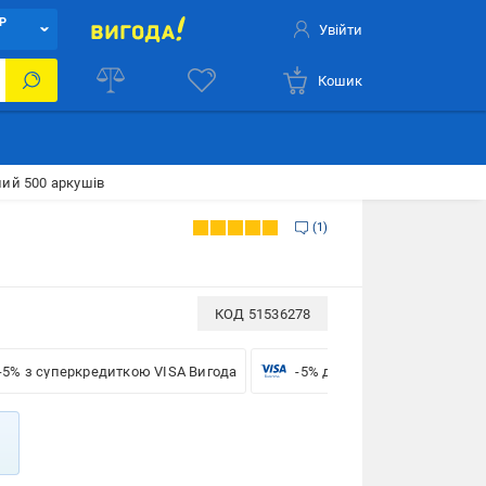
Р
Увійти
Кошик
лий 500 аркушів
1
КОД
51536278
-5% з суперкредиткою VISA Вигода
-5% для бізнесу з VISA