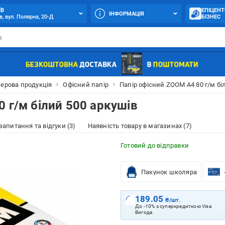
ЇВ
ЕПІЦЕНТ
ІНФОРМАЦІЯ
в, вул. Полярна, 20-Д
БІЗНЕС
ерова продукція
Офісний папір
Папір офісний ZOOM A4 80 г/м бі
 г/м білий 500 аркушів
 запитання та відгуки (3)
Наявність товару в магазинах (7)
Готовий до відправки
Пакунок школяра
189.05
₴/шт.
До -10% з суперкредиткою Visa
Вигода