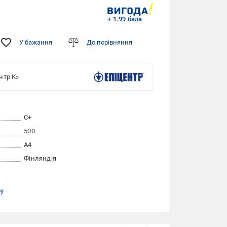
+ 1.99 бала
У бажання
До порівняння
нтр К»
С+
500
A4
Фінляндія
ру