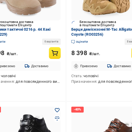
езкоштовна доставка
Безкоштовна доставка
 поштомати Епіцентр
в поштомати Епіцентр
ки тактичні 0216 р. 44 Хакі
Берци демісезонні M-Tac Alligator
229)
Coyote (RO03256)
нити
оцінити
6 варіантів
8 ва
98
8 398
₴/шт.
₴/шт.
ривеземо
Доставимо
Привеземо
Доставимо
чоловічі
Стать
чоловічі
начення
для повсякденного використання,для полювання,для тактичної стрільби,для туризму,для активного відпочинку
Призначення
для повсякденного використання,для полювання,для тактичної стрільби,для туризму,для 