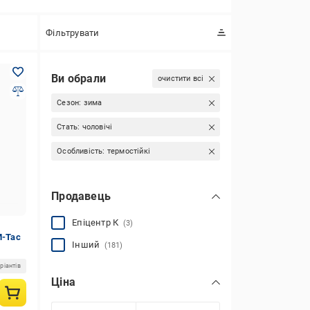
Фільтрувати
Ви обрали
очистити всі
Сезон:
зима
Стать:
чоловічі
Особливість:
термостійкі
Продавець
Епіцентр К
(3)
M-Tac
Інший
(181)
ріантів
Ціна