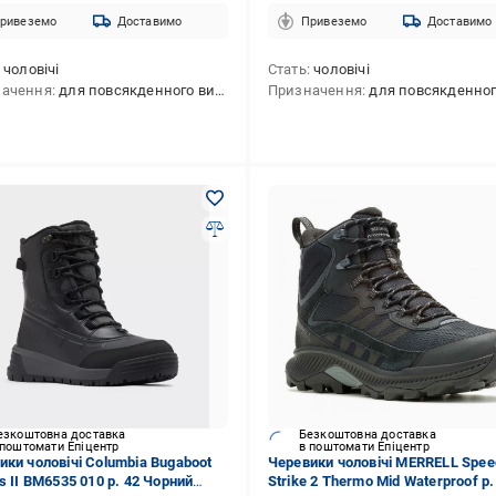
ривеземо
Доставимо
Привеземо
Доставимо
чоловічі
Стать
чоловічі
начення
для повсякденного використання,для полювання,для тактичної стрільби,для туризму,для активного відпочинку
Призначення
для повсякденного використання,для полювання,для тактичної стрільби,для туризму,для 
езкоштовна доставка
Безкоштовна доставка
 поштомати Епіцентр
в поштомати Епіцентр
ики чоловічі Columbia Bugaboot
Черевики чоловічі MERRELL Spee
s II BM6535 010 р. 42 Чорний
Strike 2 Thermo Mid Waterproof р.