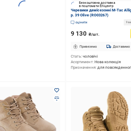
Безкоштовна доставка
в поштомати Епіцентр
Черевики демісезонні M-Tac Alli
р. 39 Olive (RO03267)
оцінити
9 ва
9 130
₴/шт.
Привеземо
Доставимо
Стать
чоловічі
Асортимент
Нова колекція
Призначення
для повсякденного використання,для полювання,для тактичної стрільби,для туризму,для 