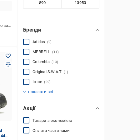
активного відпочинку
Бренди
Adidas
(2)
MERRELL
(11)
Columbia
(13)
Original S.W.A.T
(1)
Інше
(92)
Alpine Crown
Alico
Boreal
FDEK
Fitwell
(5)
(1)
(28)
(30)
(1)
показати всі
Акції
Товари з економією
Оплата частинами
d
 44