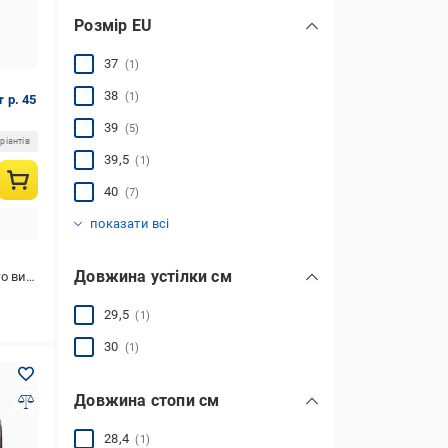
Розмір EU
37
(1)
38
(1)
 р. 45
39
(5)
ріантів
39,5
(1)
40
(7)
40,5
41
41,5
42
42,5
43
43,5
44
44,5
45
46
46 2/3
46,5
47
48
48,5
49
(16)
(24)
(25)
(27)
(23)
(16)
(7)
(3)
(2)
(1)
(2)
(5)
(4)
(10)
(3)
(1)
(1)
показати всі
Довжина устілки см
активного відпочинку
29,5
(1)
30
(1)
Довжина стопи см
28,4
(1)