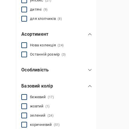
унісекс
(21)
дитячі
(9)
для хлопчиків
(8)
Асортимент
Нова колекція
(24)
Останній розмір
(3)
Особливість
термостійкі
(184)
Базовий колір
високі
(244)
водостійкі
(514)
бежевий
(17)
знімна устілка
(95)
жовтий
(1)
короткі
(50)
зелений
(24)
мембрана GoreTex
теплі
(251)
(46)
показати всі
коричневий
(51)