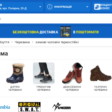
ЇВ
ЕПІЦЕНТ
ІНФОРМАЦІЯ
в, вул. Полярна, 20-Д
БІЗНЕС
Взуття
Черевики
зимові чоловічі термостійкі
има
ДИТЯЧІ
ТРЕКІНГОВІ
ДЕМІСЕЗОННІ
ТАКТИЧНІ
ЧЕРЕВИКИ
ЧЕРЕВИКИ
ЧЕРЕВИКИ
ЧЕРЕВИКИ