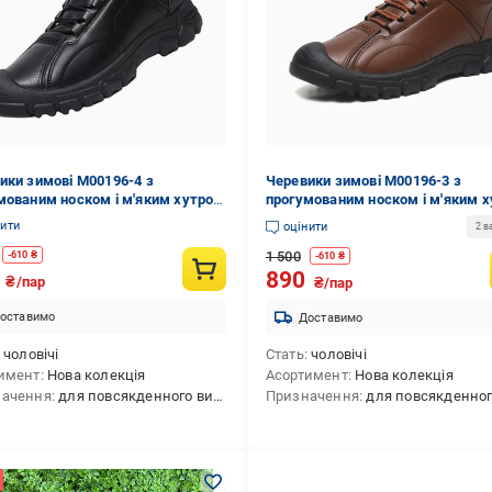
ики зимові M00196-4 з
Черевики зимові M00196-3 з
мованим носком і м'яким хутром
прогумованим носком і м'яким 
 Чорний
44 р. Коричневий
нити
оцінити
2 в
1 500
-
610
₴
-
610
₴
0
890
₴/пар
₴/пар
оставимо
Доставимо
чоловічі
Стать
чоловічі
имент
Нова колекція
Асортимент
Нова колекція
начення
для повсякденного використання
Призначення
для повсякденного викори