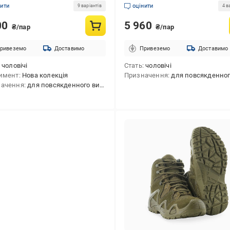
4414)
Чорний (J037767)
нити
оцінити
9 варіантів
4 в
00
5 960
₴/пар
₴/пар
ривеземо
Доставимо
Привеземо
Доставимо
чоловічі
Стать
чоловічі
имент
Нова колекція
Призначення
для повсякденного використання,для хайкінгу,для полювання,для трекінгу,для тактичної стрільби,для туризму
начення
для повсякденного використання,для хайкінгу,для полювання,для альпінізму,для трекінгу,для риболовлі,для туризму,для активного відпочинку