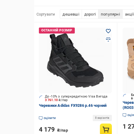
Сортувати
дешевші
дорогі
популярні
акції
Б
До -10% з суперкредиткою Visa Вигода
в
3 761.10
₴/пар
Череви
Черевики Adidas FX9286 р.46 чорний
(RO03
оці
оцінити
8 варіантів
1 2
4 179
₴/пар