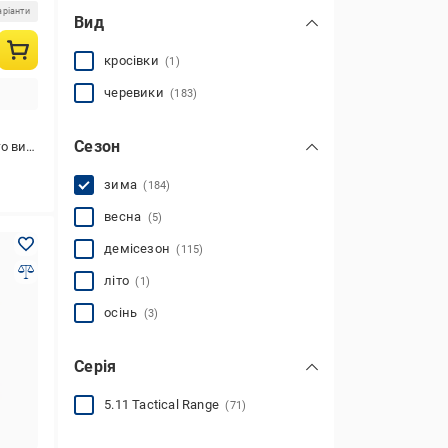
аріанти
Вид
кросівки
(1)
черевики
(183)
Сезон
,для активного відпочинку
зима
(184)
весна
(5)
демісезон
(115)
літо
(1)
осінь
(3)
Серія
5.11 Tactical Range
(71)