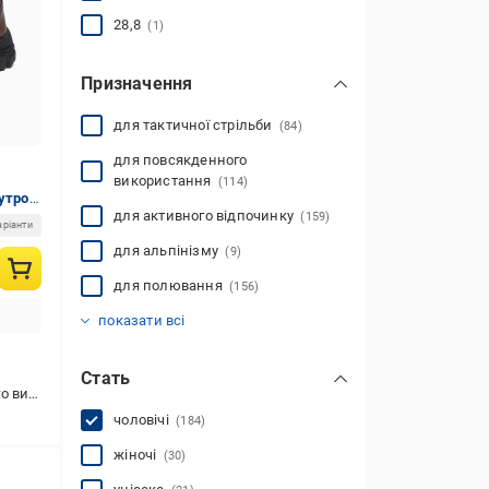
28,8
(1)
Призначення
для тактичної стрільби
(84)
для повсякденного
використання
(114)
хутром
для активного відпочинку
(159)
аріанти
для альпінізму
(9)
для полювання
(156)
для риболовлі
для трекінгу
для туризму
для хайкінгу
(86)
(161)
(87)
(11)
показати всі
Стать
стання
чоловічі
(184)
жіночі
(30)