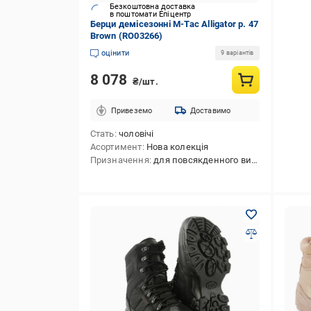
Безкоштовна доставка
в поштомати Епіцентр
Берци демісезонні M-Tac Alligator р. 47
Brown (RO03266)
оцінити
9 варіантів
8 078
₴/шт.
Привеземо
Доставимо
Стать
чоловічі
Асортимент
Нова колекція
Призначення
для повсякденного використання,для полювання,для тактичної стрільби,для туризму,для активного відпочинку