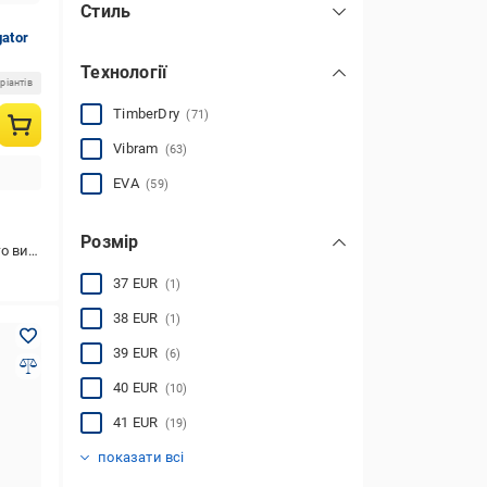
Стиль
повсякденний
gator
(178)
Технології
спортивний
(2)
ріантів
TimberDry
(71)
Vibram
(63)
EVA
(59)
Розмір
активного відпочинку
37 EUR
(1)
38 EUR
(1)
39 EUR
(6)
40 EUR
(10)
41 EUR
(19)
42 EUR
43 EUR
44 EUR
45 EUR
46 EUR
47 EUR
48 EUR
49 EUR
(29)
(33)
(36)
(28)
(20)
(11)
(3)
(2)
показати всі