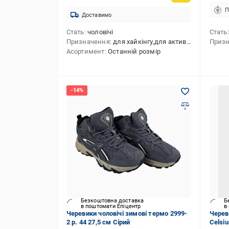
П
Доставимо
Стать
чоловічі
Стать
Призначення
для хайкінгу,для активного відпочинку,для туризму
Приз
Асортимент
Останній розмір
Безкоштовна доставка
Б
в поштомати Епіцентр
в
Черевики чоловічі зимові термо 2999-
Черев
2 p. 44 27,5 см Сірий
Celsiu