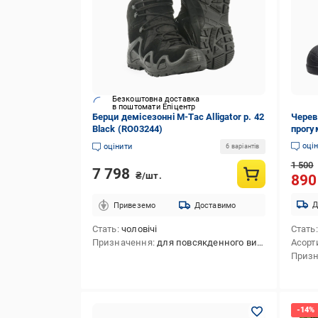
Безкоштовна доставка
в поштомати Епіцентр
Берци демісезонні M-Tac Alligator р. 42
Черев
Black (RO03244)
прогу
р. 42
оці
оцінити
6 варіантів
1 500
7 798
₴/шт.
89
Д
Привеземо
Доставимо
Стать
чоловічі
Стать
Призначення
для повсякденного використання,для полювання,для тактичної стрільби,для туризму,для активного відпочинку
Асорт
Приз