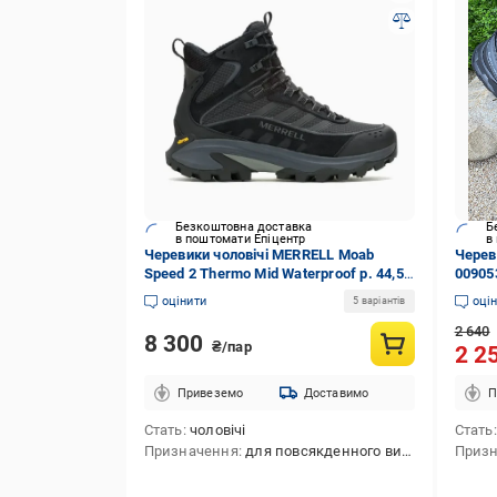
Безкоштовна доставка
Б
в поштомати Епіцентр
в
Черевики чоловічі MERRELL Moab
Черев
Speed 2 Thermo Mid Waterproof р. 44,5
009053
Чорний (J068305)
(1180
оцінити
оці
5 варіантів
2 640
8 300
₴/пар
2 2
Привеземо
Доставимо
П
Стать
чоловічі
Стать
Призначення
для повсякденного використання,для хайкінгу,для полювання,для трекінгу,для тактичної стрільби,для туризму,для активного відпочинку
Приз