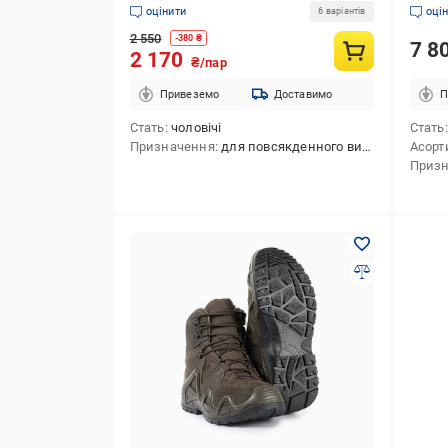
(2299
оцінити
оці
6 варіантів
2 550
-
380
₴
7 8
2 170
₴/пар
Привеземо
Доставимо
П
Стать
чоловічі
Стать
Призначення
для повсякденного використання
Асорт
Приз