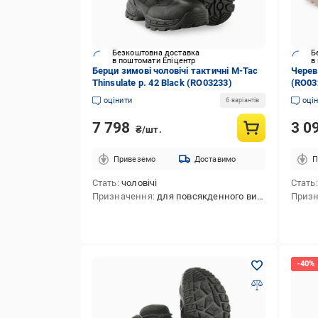
Безкоштовна доставка
Б
в поштомати Епіцентр
в
Берци зимові чоловічі тактичні M-Tac
Череви
Thinsulate р. 42 Black (RO03233)
(RO03
оцінити
оці
6 варіантів
7 798
3 0
₴/шт.
Привеземо
Доставимо
П
Стать
чоловічі
Стать
Призначення
для повсякденного використання,для полювання,для тактичної стрільби,для туризму,для активного відпочинку
Приз