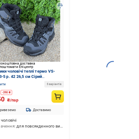
езкоштовна доставка
 поштомати Епіцентр
ики чоловічі теплі термо VS-
-5 p. 42 26,5 см Сірий
77856)
нити
6 варіантів
-
390
₴
50
₴/пар
ривеземо
Доставимо
чоловічі
начення
для повсякденного використання