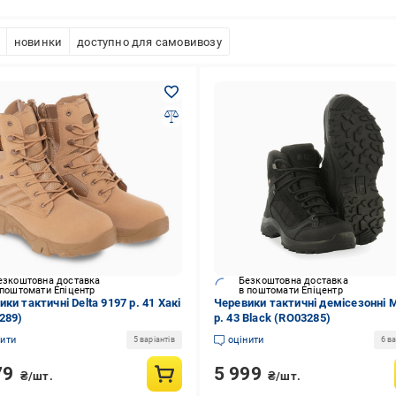
новинки
доступно для самовивозу
езкоштовна доставка
Безкоштовна доставка
 поштомати Епіцентр
в поштомати Епіцентр
ки тактичні Delta 9197 р. 41 Хакі
Черевики тактичні демісезонні 
289)
р. 43 Black (RO03285)
нити
оцінити
5 варіантів
6 ва
79
5 999
₴/шт.
₴/шт.