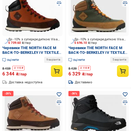
До -10% з суперкредиткою Visa Вигода
До -10% з суперкредиткою Visa Вигода
5 709.60
₴/пар
5 696.10
₴/пар
Черевики THE NORTH FACE M
Черевики THE NORTH FACE M
BACK-TO-BERKELEY IV TEXTILE
BACK-TO-BERKELEY IV TEXTILE
WP NF0A8177DOY1 р.46
WP NF0A8177OIK1 р.43 зелений
оцінити
оцінити
9 варіантів
5 варіантів
коричневий
8 459
8 439
-
2 115
₴
-
2 110
₴
6 344
6 329
₴/пар
₴/пар
Доставка недоступна
Доставимо