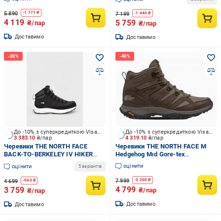
5 890
-
1 771
₴
7 199
-
1 440
₴
4 119
5 759
₴/пар
₴/пар
Доставимо
Доставимо
До -10% з суперкредиткою Visa Вигода
До -10% з суперкредиткою Visa Вигода
3 383.10
₴/пар
4 319.10
₴/пар
Черевики THE NORTH FACE
Черевики THE NORTH FACE M
BACK-TO-BERKELEY IV HIKER
Hedgehog Mıd Gore-tex
AW2526 NF0A7W5ZKY41 р.36
NF0A8AAA73E1 р.41 коричневий
оцінити
оцінити
5 варіантів
чорний
7 999
-
3 200
₴
4 699
-
940
₴
4 799
3 759
₴/пар
₴/пар
Доставимо
Доставимо