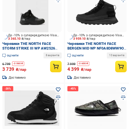
До -10% з суперкредиткою Visa Вигода
До -10% з суперкредиткою Visa Вигода
3 365.10
₴/пар
3 959.10
₴/пар
Черевики THE NORTH FACE
Черевики THE NORTH FACE
STORM STRIKE III WP AW2526
BERGEN MID WP NF0A8D8WW9O1
NF0A7W4GKT01 р.44,5 чорний
р.44,5 чорний
оцінити
оцінити
8 варіантів
10 варіантів
6 799
7 999
-
3 060
₴
-
3 600
₴
3 739
4 399
₴/пар
₴/пар
Доставимо
Доставимо