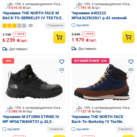
До -10% з суперкредиткою Visa Вигода
До -10% з суперкредиткою Visa Вигода
5 615.10
₴/шт.
1 781.10
₴/шт.
Черевики THE NORTH FACE M
Черевики AW2223
BACK-TO-BERKELEY IV TEXTILE
NF0A3UZN33U1 р.43 зелений
WP NF0A8177KY41 р.44 чорний
оцінити
2
10 варіантів
3 599
-
1 620
₴
7 799
-
1 560
₴
1 979
6 239
₴/шт.
₴/шт.
Доставимо
Доставимо
До -10% з суперкредиткою Visa Вигода
До -10% з суперкредиткою Visa Вигода
3 365.10
₴/пар
7 127.10
₴/пар
Черевики M STORM STRIKE III
Черевики THE NORTH FACE
WP NF0A7W4GKT01 р.42,5
Back-To-Berkeley IV Textile
чорний
Waterproof NF0A8177OIE1 р.46
оцінити
оцінити
2 варіанти
3 варіанти
синій