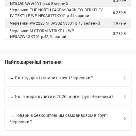
4 399 ₴
NF0A8D8WW9O1 р.44,5 чорний
Черевики THE NORTH FACE M BACK-TO-BERKELEY
6 239 ₴
IV TEXTILE WP NF0A8177KY41 р.44 чорний
Черевики AW2223 NF0A3UZN33U1 р.43 зелений
1 979 ₴
Черевики M STORM STRIKE III WP
3 739 ₴
NF0A7W4GKT01 р.42,5 чорний
Найпоширеніші питання
→ Які недорогі товари в групі Черевики?
→ Які товари купити в 2026 році в групі Черевики?
→ Товари з безкоштовним самовивозом в групі
Черевики?