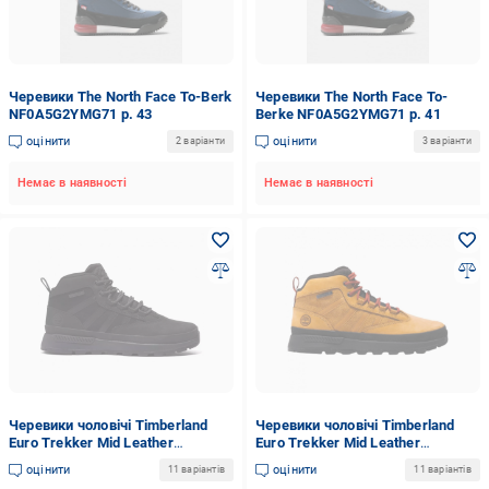
Черевики The North Face To-Berk
Черевики The North Face To-
NF0A5G2YMG71 р. 43
Berke NF0A5G2YMG71 р. 41
оцінити
оцінити
2 варіанти
3 варіанти
Немає в наявності
Немає в наявності
Черевики чоловічі Timberland
Черевики чоловічі Timberland
Euro Trekker Mid Leather
Euro Trekker Mid Leather
TB0A62SV015 р. 43 (134184)
TB0A62CR231 р. 46 (134172)
оцінити
оцінити
11 варіантів
11 варіантів