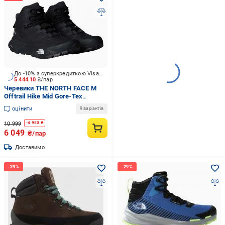
До -10% з суперкредиткою Visa Вигода
5 444.10
₴/пар
Черевики THE NORTH FACE M
Offtrail Hike Mid Gore-Tex
NF0A8AETKY41 р.45 чорний
оцінити
9 варіантів
10 999
-
4 950
₴
6 049
₴/пар
Доставимо