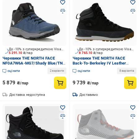
До -10% з суперкредиткою Visa Вигода
До -10% з суперкредиткою Visa Вигода
5 291.10
₴/пар
8 765.10
₴/пар
Черевики THE NORTH FACE
Черевики THE NORTH FACE
NF0A7W6A-MG7/Shady Blue/TNF
Back-To-Berkeley IV Leather
Bl р.41 синій
Waterproof NF0A817QKT01 р.42,5
оцінити
оцінити
2 варіанти
8 варіантів
чорний
5 879
9 739
₴/пар
₴/пар
Доставка недоступна
Доставимо