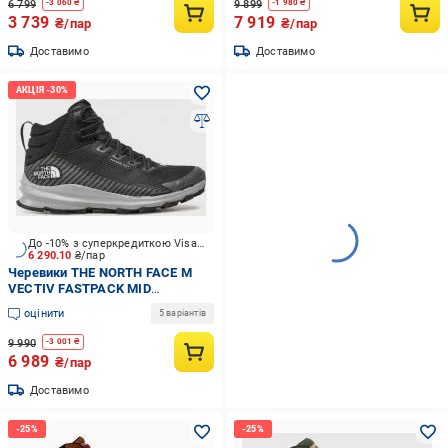
6 799
9 899
-
3 060
₴
-
1 980
₴
3 739
7 919
₴/пар
₴/пар
Доставимо
Доставимо
До -10% з суперкредиткою Visa Вигода
6 290.10
₴/пар
Черевики THE NORTH FACE M
VECTIV FASTPACK MID
FUTURELIGHT NF0A5JCW-NY71
оцінити
5 варіантів
р.43 чорний
9 990
-
3 001
₴
6 989
₴/пар
Доставимо