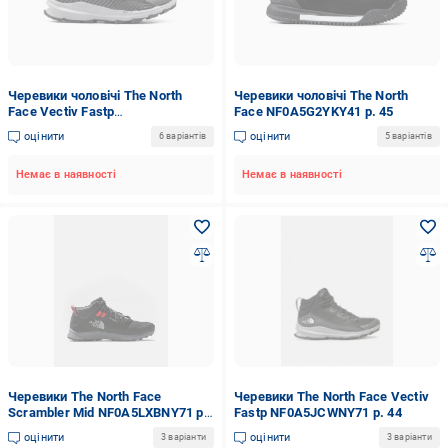
Черевики чоловічі The North
Черевики чоловічі The North
Face Vectiv Fastp
Face NF0A5G2YKY41 р. 45
NF0A5JCWNY71-0001 р. 45
оцінити
оцінити
6 варіантів
5 варіантів
Немає в наявності
Немає в наявності
Черевики The North Face
Черевики The North Face Vectiv
Scrambler Mid NF0A5LXBNY71 р.
Fastp NF0A5JCWNY71 р. 44
42/43
оцінити
оцінити
3 варіанти
3 варіанти