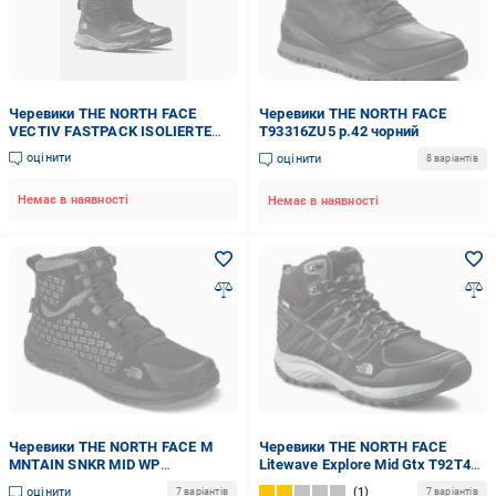
Черевики THE NORTH FACE
Черевики THE NORTH FACE
VECTIV FASTPACK ISOLIERTE
T93316ZU5 р.42 чорний
FUTURELIGHT р. 44 Чорний
оцінити
оцінити
8 варіантів
(SPUNF0A7W53NY71 44)
Немає в наявності
Немає в наявності
Черевики THE NORTH FACE M
Черевики THE NORTH FACE
MNTAIN SNKR MID WP
Litewave Explore Mid Gtx T92T41-
T939VWNNE р.10 чорний
KW6 р.43 чорний
оцінити
1
7 варіантів
7 варіантів