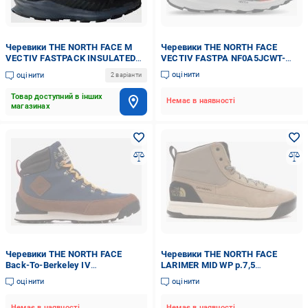
Черевики THE NORTH FACE M
Черевики THE NORTH FACE
VECTIV FASTPACK INSULATED
VECTIV FASTPA NF0A5JCWT-
WP NF0A8AEVNY71 р.47 чорний
TDN1 р.44,5 сірий
оцінити
оцінити
2 варіанти
Товар доступний в інших
Немає в наявності
магазинах
Черевики THE NORTH FACE
Черевики THE NORTH FACE
Back-To-Berkeley IV
LARIMER MID WP р.7,5
NF0A8177OIE р.42,5 синій
NF0A52RM-1XF1 р.41 коричневий
оцінити
оцінити
Немає в наявності
Немає в наявності