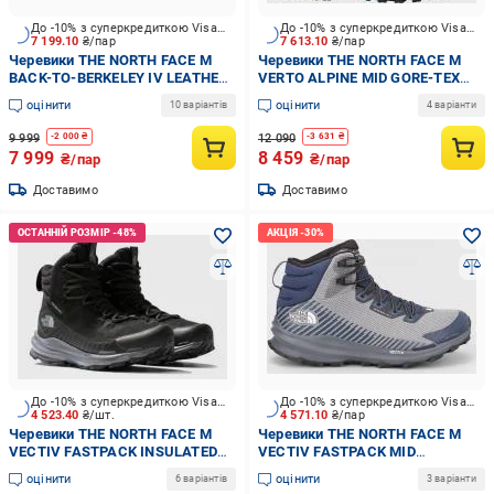
До -10% з суперкредиткою Visa Вигода
До -10% з суперкредиткою Visa Вигода
7 199.10
₴/пар
7 613.10
₴/пар
Черевики THE NORTH FACE M
Черевики THE NORTH FACE M
BACK-TO-BERKELEY IV LEATHER
VERTO ALPINE MID GORE-TEX
WP NF0A817QOHU1 р.44,5
NF0A83NB-MN81 р.44,5 сірий
оцінити
оцінити
10 варіантів
4 варіанти
коричневий
9 999
12 090
-
2 000
₴
-
3 631
₴
7 999
8 459
₴/пар
₴/пар
Доставимо
Доставимо
До -10% з суперкредиткою Visa Вигода
До -10% з суперкредиткою Visa Вигода
4 523.40
₴/шт.
4 571.10
₴/пар
Черевики THE NORTH FACE M
Черевики THE NORTH FACE M
VECTIV FASTPACK INSULATED
VECTIV FASTPACK MID
FUTURELIGHT NF0A7W53NY71
FUTURELIGHT NF0A5JCW-I8E1
оцінити
оцінити
6 варіантів
3 варіанти
р.40,5 чорний
р.43 сірий