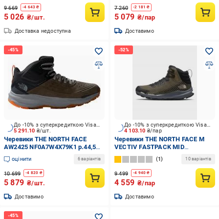
9 669
7 260
-
4 643
₴
-
2 181
₴
5 026
5 079
₴/шт.
₴/пар
Доставка недоступна
Доставимо
До -10% з суперкредиткою Visa Вигода
До -10% з суперкредиткою Visa Вигода
5 291.10
₴/шт.
4 103.10
₴/пар
Черевики THE NORTH FACE
Черевики THE NORTH FACE M
AW2425 NF0A7W4X79K1 р.44,5
VECTIV FASTPACK MID
зелений
FUTURELIGHT NF0A5JCWWMB1
оцінити
1
6 варіантів
10 варіантів
р.42 зелений
10 699
9 499
-
4 820
₴
-
4 940
₴
5 879
4 559
₴/шт.
₴/пар
Доставимо
Доставимо