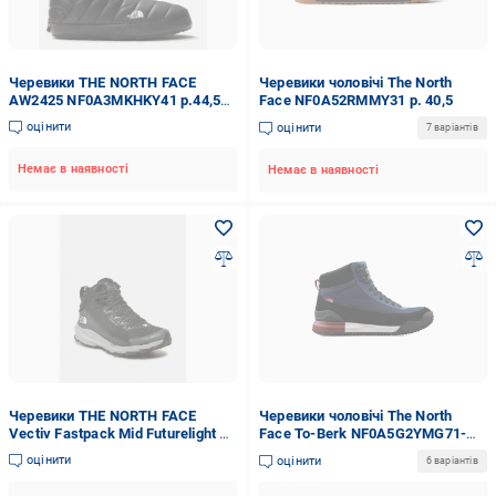
Черевики THE NORTH FACE
Черевики чоловічі The North
AW2425 NF0A3MKHKY41 р.44,5
Face NF0A52RMMY31 р. 40,5
чорний
оцінити
оцінити
7 варіантів
Немає в наявності
Немає в наявності
Черевики THE NORTH FACE
Черевики чоловічі The North
Vectiv Fastpack Mid Futurelight р.
Face To-Berk NF0A5G2YMG71-
44 Чорний (SPUNF0A5JCWNY71
0002 р. 40
оцінити
оцінити
6 варіантів
44)