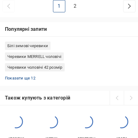
1
2
Популярні запити
Білі зимові черевики
Черевики MERRELL чоловічі
Черевики чоловічі 42 розмір
Весняні черевики жіночі
Зимові черевики чоловічі
Черевики жіночі сірі
Лаковані черевики на підборах
Зимові жіночі черевики на хутрі
Черевики тактичні демісезонні
Молодіжні зимові черевики жіночі
Трекінгові черевики Lowa
Черевики Timberland жіночі
Зимові черевики THE NORTH FACE жіночі
Черевики Salomon чоловічі
Жіночі черевики 40 розмір
Показати ще 12
Також купують з категорій