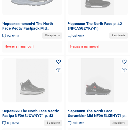
Черевики чоловічі The North
Черевики The North Face р. 42
Face Vectiv Fastpack Mid
(NF0A5G2YKY41)
Futurelight NF0A5JCWWMB1 р. 46
оцінити
оцінити
10 варіантів
9 варіантів
Немає в наявності
Немає в наявності
Черевики The North Face Vectiv
Черевики The North Face
Fastpa NF0A5JCWNY71 р. 43
Scrambler Mid NF0A5LXBNY71 р.
42
оцінити
оцінити
3 варіанти
3 варіанти