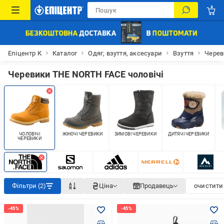
Епіцентр К
Каталог
Одяг, взуття, аксесуари
Взуття
Черев
Черевики THE NORTH FACE чоловічі
ЧОЛОВІЧІ
ЖІНОЧІ ЧЕРЕВИКИ
ЗИМОВІ ЧЕРЕВИКИ
ДИТЯЧІ ЧЕРЕВИКИ
ЧЕРЕВИКИ
Фільтри (2)
Ціна
Продавець
очистити 