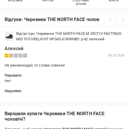
КРОСІВКИ
КУРТКИ
СПОРТИВНІ
КОФТИ
ШТАНИ
Відгуки: Черевики THE NORTH FACE чоловічі
Відгук про: Черевики THE NORTH FACE M VECTIV FASTPACK
MID FUTURELIGHT NF0A5JCWWMB1 р.42 зелений
Алексей
04.03.2026
Не рекомендую от слова совсем!
Переваги:
Нет
Недоліки:
Аброзивка накладная на сетку через десять часов носки
отстаивается ! Задняя часть ботинка в верхней части упирается в
ногу фронтальную мышцу качество отвратное the north face к
сожелению уже не тот! Да и ещё пропитки на этой модели нет
Вирішили купити Черевики THE NORTH FACE
совсем мембрана не успел даже проверить так как в носке были
чоловічі?
10 часов !