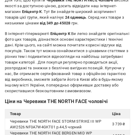
Для того, щоб купити
Черевики THE NORTH FACE чоловічі
високої
якості за доступною ціною, досить відвідати наш інтернет-
магазин
Епіцентр К
. Тут Ви знайдете широкий асортимент
товарів цієї групи, який налічує
24 одиниць
. Серед них товари з
низькими цінами
від 349 до 45028
грн.
В інтернет-гіпермаркеті
Епіцентр К
Ви легко знайдете оригінальні
фото цих товарів, дізнаєтеся основні характеристики і технічні
дані. Крім цього, на сайті можна почитати корисні відгуки від
покупців. Також тут можна ознайомитися з цікавими статтями з
різних тем і подивитися відеоогляди на найбільш затребувані
товари категорії
. Для покупця регулярно проводяться акції,
розпродажі та знижки з безліччю вигідних позицій. Купуючи у
нас, Ви отримаєте сертифікований товар з офіційною гарантією
від виробника, зможете забрати його в Києві або в будь-якому
іншому місті України, попередньо оформивши доставку або
скориставшися безкоштовним самовивозом.
Ціни на Черевики THE NORTH FACE чоловічі
Товар
Ціна
Черевики THE NORTH FACE STORM STRIKE III WP
3 739 ₴
AW2526 NF0A7W4GKT01 р.44,5 чорний
Черевики THE NORTH FACE BERGEN MID WP