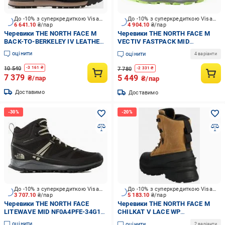
До -10% з суперкредиткою Visa Вигода
До -10% з суперкредиткою Visa Вигода
6 641.10
₴/пар
4 904.10
₴/пар
Черевики THE NORTH FACE M
Черевики THE NORTH FACE M
BACK-TO-BERKELEY IV LEATHER
VECTIV FASTPACK MID
WP NF0A817Q-ZN31 р.43
FUTURELIGHT NF0A5JCW-IIC1
оцінити
оцінити
4 варіанти
коричневий
р.43 блакитний
10 540
-
3 161
₴
7 780
-
2 331
₴
7 379
5 449
₴/пар
₴/пар
Доставимо
Доставимо
До -10% з суперкредиткою Visa Вигода
До -10% з суперкредиткою Visa Вигода
3 707.10
₴/пар
5 183.10
₴/пар
Черевики THE NORTH FACE
Черевики THE NORTH FACE M
LITEWAVE MID NF0A4PFE-34G1
CHILKAT V LACE WP
р.41 чорний
NF0A5LW3YW21 р.47 коричневий
оцінити
оцінити
2 варіанти