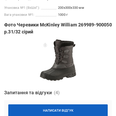
Упаковка №1 (ВхШхГ):
200x300x330 мм
Вага упаковки №1:
1000 г
Фото Черевики McKinley William 269989-900050
р.31/32 сірий
Запитання та відгуки
НАПИСАТИ ВІДГУК