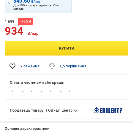
840.60
₴/пар
До -10% з суперкредиткою Visa
Вигода
-
765
₴
1 699
934
₴/пар
КУПИТИ
У бажання
До порівняння
Оплата частинами або кредит
Продавець товару:
ТОВ «Епіцентр К»
Основні характеристики