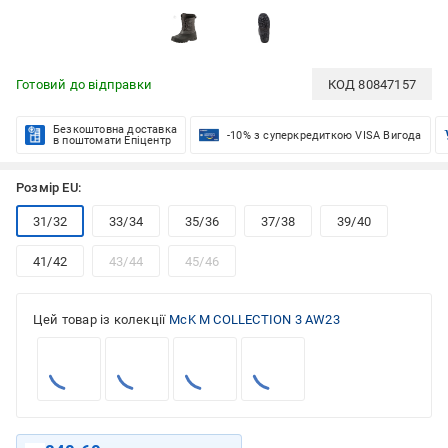
Готовий до відправки
КОД
80847157
Безкоштовна доставка
-10% з суперкредиткою VISA Вигода
в поштомати Епіцентр
Розмір EU:
31/32
33/34
35/36
37/38
39/40
41/42
43/44
45/46
Цей товар із колекції
McK M COLLECTION 3 AW23