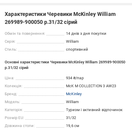
Характеристики Черевики McKinley William
269989-900050 р.31/32 сірий
Обмін та повернення:
14 днів з дня покупки
Серія:
William
Стиль:
спортивний
Основні характеристики Черевики McKinley William 269989-900050
р.31/32 сірий
Ціна:
934 ₴/пар
Колекція:
McK M COLLECTION 3 AW23
Бренд:
McKinley
Модель:
William
Категорія:
Туризм і активний відпочинок
Розмір EU:
31/32
Довжина стопи:
19,6 см