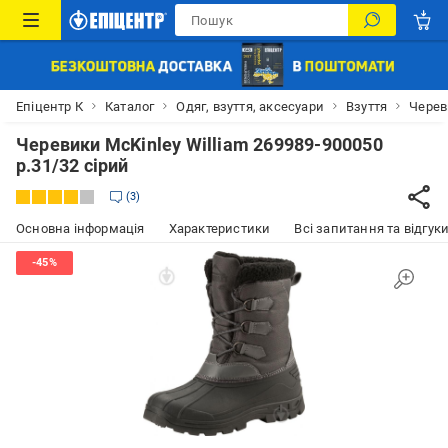
Епіцентр К
Каталог
Одяг, взуття, аксесуари
Взуття
Черев
Черевики McKinley William 269989-900050
р.31/32 сірий
3
Основна інформація
Характеристики
Всі запитання та відгуки