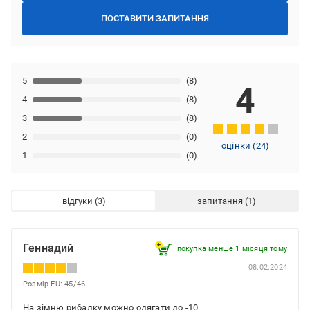
ПОСТАВИТИ ЗАПИТАННЯ
5
(8)
4
4
(8)
3
(8)
2
(0)
оцінки
(
24
)
1
(0)
відгуки
запитання
Геннадий
покупка менше 1 місяця томy
08.02.2024
Розмір EU: 45/46
На зімню рибалку можно одягати до -10