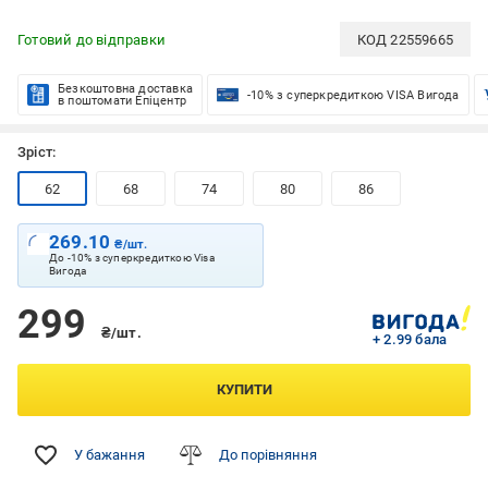
Готовий до відправки
КОД
22559665
Безкоштовна доставка
-10% з суперкредиткою VISA Вигода
в поштомати Епіцентр
Зріст:
62
68
74
80
86
269.10
₴/шт.
До -10% з суперкредиткою Visa
Вигода
299
₴/шт.
+ 2.99 бала
КУПИТИ
У бажання
До порівняння