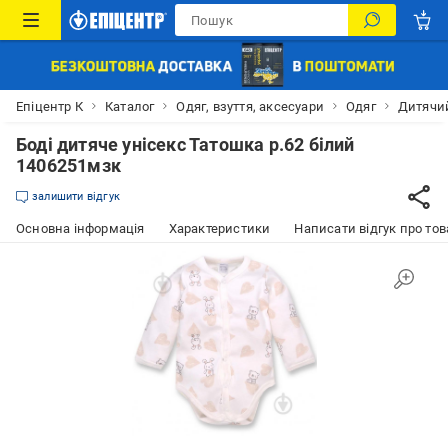
Епіцентр К
Каталог
Одяг, взуття, аксесуари
Одяг
Дитячий
Боді дитяче унісекс Татошка р.62 білий
1406251мзк
залишити відгук
Основна інформація
Характеристики
Написати відгук про тов