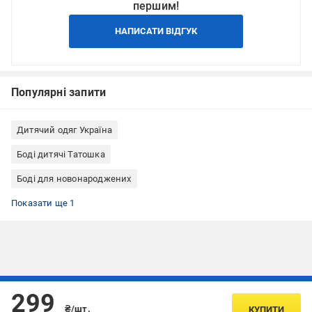
першим!
НАПИСАТИ ВІДГУК
Популярні запити
Дитячий одяг Україна
Боді дитячі Татошка
Боді для новонароджених
Дитячі боді з довгими рукавами
Показати ще 1
Підписуйтесь, щоб дізнаватись першим про акції та пропозиції
299
₴/шт.
КУПИТИ