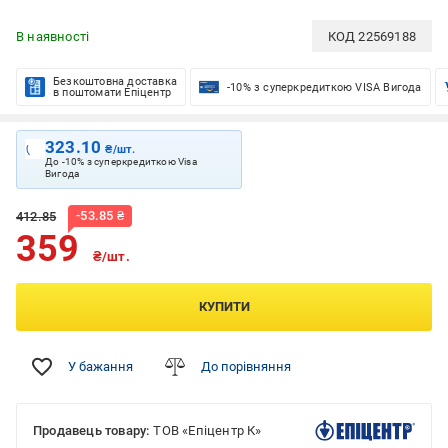
В наявності
КОД
22569188
Безкоштовна доставка
-10% з суперкредиткою VISA Вигода
в поштомати Епіцентр
323.10
₴/шт.
До -10% з суперкредиткою Visa
Вигода
-
53.85
₴
412.85
359
₴/шт.
КУПИТИ
У бажання
До порівняння
Продавець товару:
ТОВ «Епіцентр К»