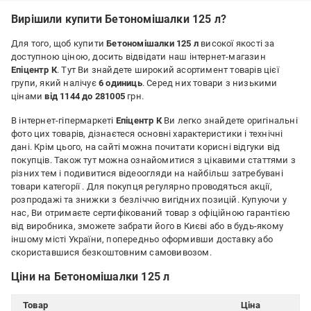
Вирішили купити Бетономішалки 125 л?
Для того, щоб купити
Бетономішалки 125 л
високої якості за
доступною ціною, досить відвідати наш інтернет-магазин
Епіцентр К
. Тут Ви знайдете широкий асортимент товарів цієї
групи, який налічує
6 одиниць
. Серед них товари з низькими
цінами
від 1144 до 281005
грн.
В інтернет-гіпермаркеті
Епіцентр К
Ви легко знайдете оригінальні
фото цих товарів, дізнаєтеся основні характеристики і технічні
дані. Крім цього, на сайті можна почитати корисні відгуки від
покупців. Також тут можна ознайомитися з цікавими статтями з
різних тем і подивитися відеоогляди на найбільш затребувані
товари категорії
. Для покупця регулярно проводяться акції,
розпродажі та знижки з безліччю вигідних позицій. Купуючи у
нас, Ви отримаєте сертифікований товар з офіційною гарантією
від виробника, зможете забрати його в Києві або в будь-якому
іншому місті України, попередньо оформивши доставку або
скориставшися безкоштовним самовивозом.
Ціни на Бетономішалки 125 л
Товар
Ціна