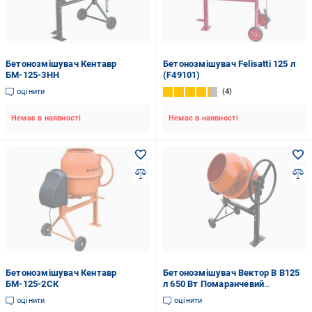
Бетонозмішувач Кентавр
Бетонозмішувач Felisatti 125 л
БМ-125-3НН
(F49101)
оцінити
4
Немає в наявності
Немає в наявності
Бетонозмішувач Кентавр
Бетонозмішувач Вектор В B125
БМ-125-2СК
л 650 Вт Помаранчевий
(А0055162)
оцінити
оцінити