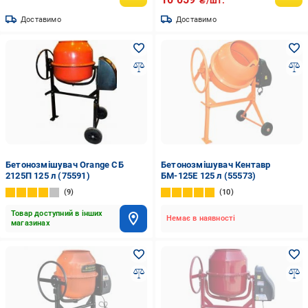
₴/шт.
Доставимо
Доставимо
Бетонозмішувач Orange СБ
Бетонозмішувач Кентавр
2125П 125 л (75591)
БМ-125Е 125 л (55573)
9
10
Товар доступний в інших
Немає в наявності
магазинах