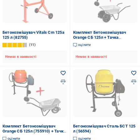
Бетонозмішувач Vitals Cm 125a
Комплект Бетонозмішувач
125 л (82755)
Orange СБ 125л + Тачка
будівельна D-12
11
оцінити
Немає в наявності
Немає в наявності
Комплект Бетонозмішувач
Бетонозмішувач Сталь БСТ 125
Orange СБ 125л (755910) + Тачка
л (56594)
будівельна ALOFT 85л
оцінити
оцінити