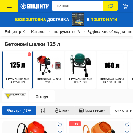
Епіцентр К
Каталог
Інструменти 🔧
Будівельне обладнання
Бетономішалки 125 л
БЕТОНОМІШАЛКИ
БЕТОНОМІШАЛКИ
БЕТОНОМІШАЛКИ
БЕТОНОМІШАЛКИ
НА 125 ЛІТРІВ
230 В
ПОБУТОВІ
НА 160 ЛІТРІВ
Orange
Фільтри (1)
Ціна
Продавець
очистити 