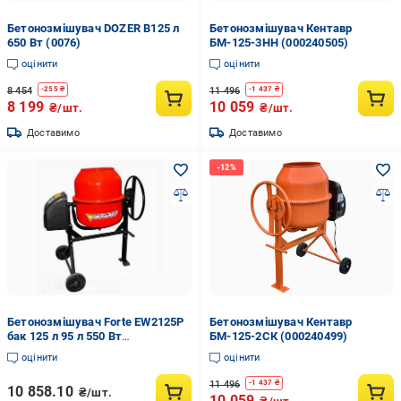
Бетонозмішувач DOZER В125 л
Бетонозмішувач Кентавр
650 Вт (0076)
БМ-125-3НН (000240505)
оцінити
оцінити
8 454
11 496
-
255
₴
-
1 437
₴
8 199
10 059
₴/шт.
₴/шт.
Доставимо
Доставимо
Бетонозмішувач Forte EW2125P
Бетонозмішувач Кентавр
бак 125 л 95 л 550 Вт
БМ-125-2СК (000240499)
(2668415669)
оцінити
оцінити
11 496
-
1 437
₴
10 858.10
₴/шт.
10 059