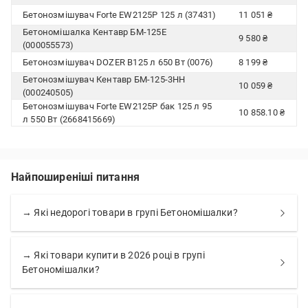
Бетонозмішувач Forte EW2125P 125 л (37431)
11 051 ₴
Бетономішалка Кентавр БМ-125Е
9 580 ₴
(000055573)
Бетонозмішувач DOZER В125 л 650 Вт (0076)
8 199 ₴
Бетонозмішувач Кентавр БМ-125-3НН
10 059 ₴
(000240505)
Бетонозмішувач Forte EW2125P бак 125 л 95
10 858.10 ₴
л 550 Вт (2668415669)
Найпоширеніші питання
→ Які недорогі товари в групі Бетономішалки?
→ Які товари купити в 2026 році в групі
Бетономішалки?