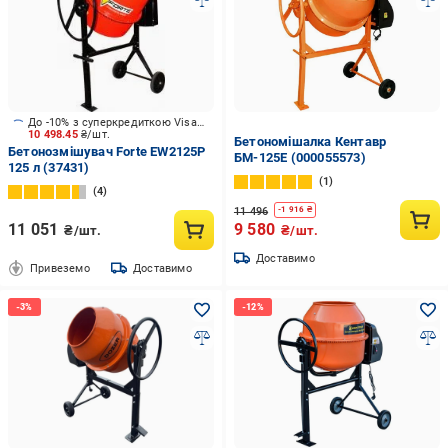
До -10% з суперкредиткою Visa Вигода
10 498.45
₴/шт.
Бетономішалка Кентавр
Бетонозмішувач Forte EW2125P
БМ-125Е (000055573)
125 л (37431)
1
4
11 496
-
1 916
₴
11 051
9 580
₴/шт.
₴/шт.
Доставимо
Привеземо
Доставимо