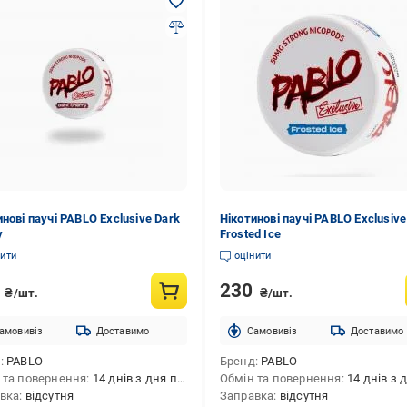
нові паучі PABLO Exclusive Dark
Нікотинові паучі PABLO Exclusive
y
Frosted Ice
нити
оцінити
0
230
₴/шт.
₴/шт.
амовивіз
Доставимо
Cамовивіз
Доставимо
д
PABLO
Бренд
PABLO
 та повернення
14 днів з дня покупки
Обмін та повернення
14 днів з дня 
вка
відсутня
Заправка
відсутня