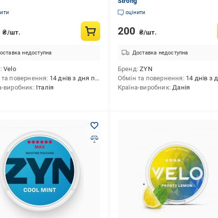
Strong
нити
оцінити
0
200
₴/шт.
₴/шт.
оставка недоступна
Доставка недоступна
д
Velo
Бренд
ZYN
 та повернення
14 днів з дня покупки
Обмін та повернення
14 днів з дня 
а-виробник
Італія
Країна-виробник
Данія