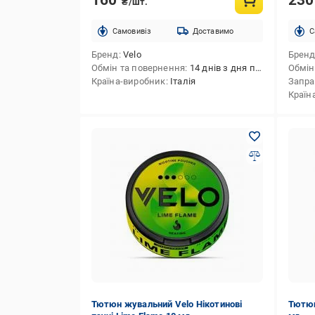
₴/шт.
Cамовивіз
Доставимо
C
Бренд
Velo
Брен
Обмін та повернення
14 днів з дня покупки
Обмін
Країна-виробник
Італія
Запра
Країн
Тютюн жувальний Velo Нікотинові
Тютюн