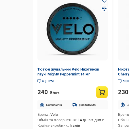
Тютюн жувальний Velo Нікотинові
Нікоти
паучі Mighty Peppermint 14 мг
Cherr
оцінити
оці
240
23
₴/шт.
Cамовивіз
Доставимо
C
Бренд
Velo
Брен
Обмін та повернення
14 днів з дня покупки
Обмін
Країна-виробник
Італія
Запра