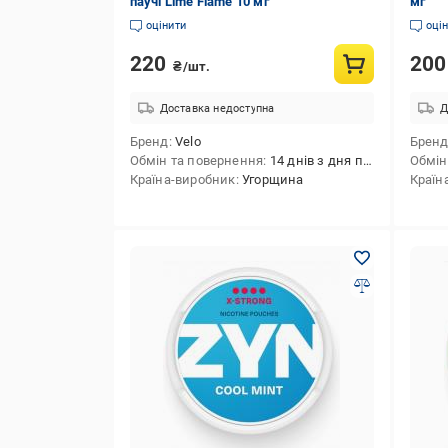
паучі Lime Flame 10 мг
мг
оцінити
оці
220
20
₴/шт.
Доставка недоступна
Д
Бренд
Velo
Брен
Обмін та повернення
14 днів з дня покупки
Обмін
Країна-виробник
Угорщина
Країн