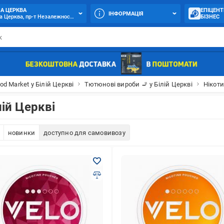
ЛА ЦЕРКВА
ЕПІЦЕНТ
ІНФОРМАЦІЯ
а Церква, пр-т Незалежності, 83
БІЗНЕС
od Market у Білій Церкві
Тютюнові вироби 🚬 у Білій Церкві
Нікоти
лій Церкві
новинки
доступно для самовивозу