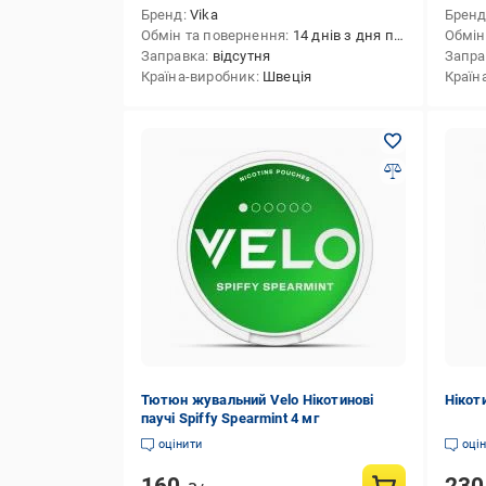
Бренд
Vika
Брен
Обмін та повернення
14 днів з дня покупки
Обмін
Заправка
відсутня
Запра
Країна-виробник
Швеція
Країн
Тютюн жувальний Velo Нікотинові
Нікоти
паучі Spiffy Spearmint 4 мг
оцінити
оці
160
23