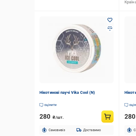
Країн
Нікотинові паучі Vika Cool (N)
Нікоти
оцінити
оці
280
28
₴/шт.
Cамовивіз
Доставимо
C