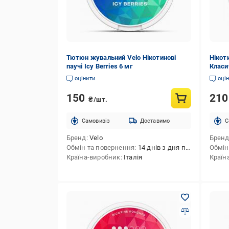
Тютюн жувальний Velo Нікотинові
Нікоти
паучі Icy Berries 6 мг
Класи
оцінити
оці
150
21
₴/шт.
Cамовивіз
Доставимо
C
Бренд
Velo
Брен
Обмін та повернення
14 днів з дня покупки
Обмін
Країна-виробник
Італія
Країн