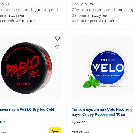
д
Vika
Бренд
Vika
 та повернення
14 днів з дня покупки
Обмін та повернення
14 днів з дня 
вка
відсутня
Заправка
відсутня
а-виробник
Швеція
Країна-виробник
Швеція
нові паучі PABLO Dry Ice Cold
Тютюн жувальний Velo Нікотино
паучі Crispy Peppermint 10 мг
нити
оцінити
0
210