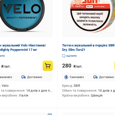
 жувальний Velo Нікотинові
Тютюн жувальний в порціях SBR
Mighty Peppermint 17 мг
Dry Slim Пач21
нити
оцінити
0
280
₴/шт.
₴/шт.
амовивіз
Доставимо
Cамовивіз
Доставимо
д
Velo
Бренд
SBR
 та повернення
14 днів з дня покупки
Обмін та повернення
14 днів з дня 
а-виробник
Італія
Країна-виробник
Швеція