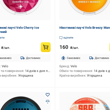
нові паучі Velo Cherry Ice
Нікотинові паучі Velo Breezy Ma
чний
нити
оцінити
0
160
₴/шт.
₴/шт.
амовивіз
Доставимо
Cамовивіз
Доставимо
д
Velo
Бренд
Velo
 та повернення
14 днів з дня покупки
Обмін та повернення
14 днів з дня 
а-виробник
Угорщина
Країна-виробник
Угорщина