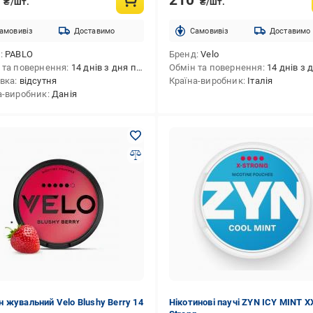
₴/шт.
₴/шт.
амовивіз
Доставимо
Cамовивіз
Доставимо
д
PABLO
Бренд
Velo
 та повернення
14 днів з дня покупки
Обмін та повернення
14 днів з дня 
вка
відсутня
Країна-виробник
Італія
а-виробник
Данія
 жувальний Velo Blushy Berry 14
Нікотинові паучі ZYN ICY MINT X