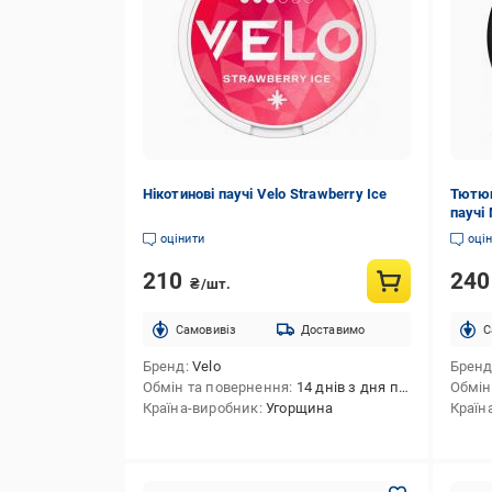
Нікотинові паучі Velo Strawberry Ice
Тютюн
паучі 
оцінити
оці
210
24
₴/шт.
Cамовивіз
Доставимо
C
Бренд
Velo
Брен
Обмін та повернення
14 днів з дня покупки
Обмін
Країна-виробник
Угорщина
Країн