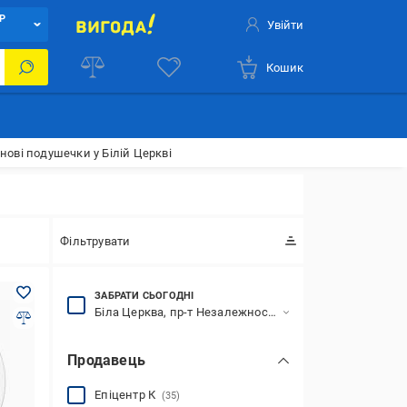
Р
Увійти
Кошик
нові подушечки у Білій Церкві
Фільтрувати
ЗАБРАТИ СЬОГОДНІ
Біла Церква, пр-т Незалежності, 83
Продавець
Епіцентр К
(35)