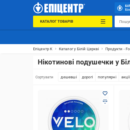
БІ
Біл
КАТАЛОГ ТОВАРІВ
Епіцентр К
Каталог у Білій Церкві
Продукти - Fo
Нікотинові подушечки у Бі
Сортувати
дешевші
дорогі
популярні
акції