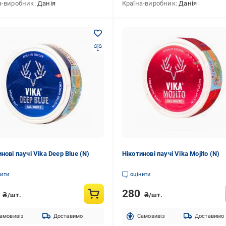
а-виробник
Данія
Країна-виробник
Данія
нові паучі Vika Deep Blue (N)
Нікотинові паучі Vika Mojito (N)
нити
оцінити
0
280
₴/шт.
₴/шт.
амовивіз
Доставимо
Cамовивіз
Доставимо