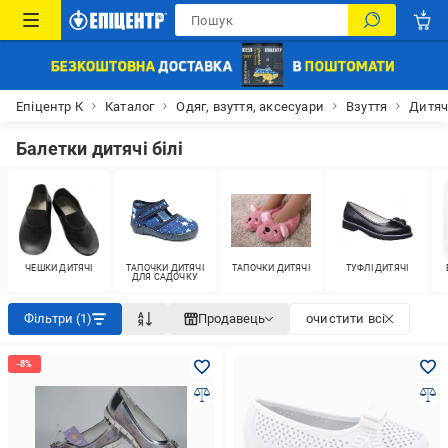
Епіцентр К
Каталог
Одяг, взуття, аксесуари
Взуття
Дитяч
Балетки дитячі білі
ЧЕШКИ ДИТЯЧІ
ТАПОЧКИ ДИТЯЧІ
ТАПОЧКИ ДИТЯЧІ
ТУФЛІ ДИТЯЧІ
ДЛЯ САДОЧКУ
Фільтри (1)
Продавець
очистити всі