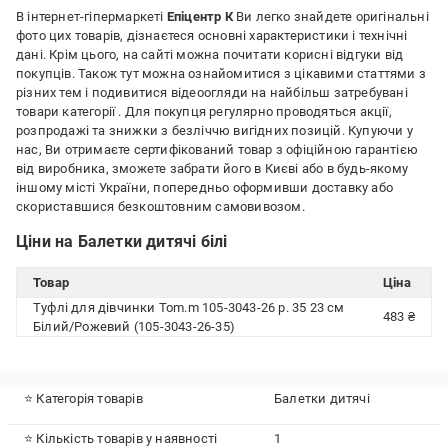
В інтернет-гіпермаркеті
Епіцентр К
Ви легко знайдете оригінальні
фото цих товарів, дізнаєтеся основні характеристики і технічні
дані. Крім цього, на сайті можна почитати корисні відгуки від
покупців. Також тут можна ознайомитися з цікавими статтями з
різних тем і подивитися відеоогляди на найбільш затребувані
товари категорії
. Для покупця регулярно проводяться акції,
розпродажі та знижки з безліччю вигідних позицій. Купуючи у
нас, Ви отримаєте сертифікований товар з офіційною гарантією
від виробника, зможете забрати його в Києві або в будь-якому
іншому місті України, попередньо оформивши доставку або
скориставшися безкоштовним самовивозом.
Ціни на Балетки дитячі білі
Товар
Ціна
Туфлі для дівчинки Tom.m 105-3043-26 р. 35 23 см
483 ₴
Білий/Рожевий (105-3043-26-35)
⭐ Категорія товарів
Балетки дитячі
⭐ Кількість товарів у наявності
1