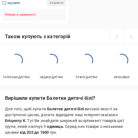
оцінити
2 варіанти
Немає в наявності
Також купують з категорій
ТАПОЧКИ ДИТЯЧІ
ЧЕШКИ ДИТЯЧІ
ТУФЛІ ДИТЯЧІ
КРОСІВКИ
Вирішили купити Балетки дитячі білі?
Для того, щоб купити
Балетки дитячі білі
високої якості за
доступною ціною, досить відвідати наш інтернет-магазин
Епіцентр К
. Тут Ви знайдете широкий асортимент товарів цієї
групи, який налічує
1 одиниць
. Серед них товари з низькими
цінами
від 202 до 1600
грн.