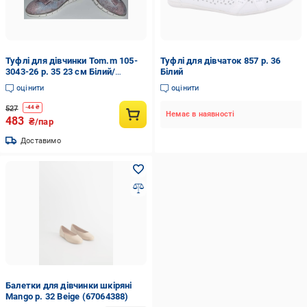
Туфлі для дівчинки Tom.m 105-
Туфлі для дівчаток 857 р. 36
3043-26 р. 35 23 см Білий/
Білий
Рожевий (105-3043-26-35)
оцінити
оцінити
527
-
44
₴
Немає в наявності
483
₴/пар
Доставимо
Балетки для дівчинки шкіряні
Mango р. 32 Beige (67064388)