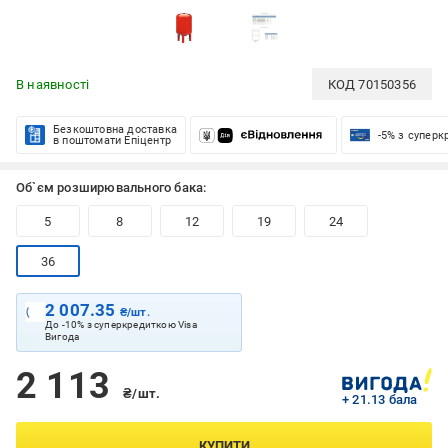
В наявності
КОД
70150356
Безкоштовна доставка
-5% з супер
в поштомати Епіцентр
Об`єм розширювального бака:
5
8
12
19
24
36
2 007.35
₴/шт.
До -10% з суперкредиткою Visa
Вигода
2 113
₴/шт.
+ 21.13 бала
КУПИТИ