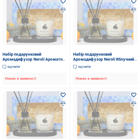
Набір подарунковий
Набір подарунковий
Аромадифузор Neroli Ароматна
Аромадифузор Neroli Яблучний
Кава 100 мл/соєва аромасвічка
Пиріг 100 мл/соєва аромасвічка
оцінити
оцінити
ваніль 200 мл/підставка гіпсова
Бібліотека 200 мл/підставка
Чорний
гіпсова Чорний
Немає в наявності
Немає в наявності