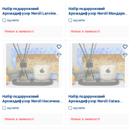
Набір подарунковий
Набір подарунковий
Аромадифузор Neroli Lanvine
Аромадифузор Neroli Мандарин
Eclat d'Arpege Pour Homme 100
100 мл/соєва аромасвічка
оцінити
оцінити
мл/соєва аромасвічка
Бібліотека 200 мл/підставка
Бібліотека 200 мл/підставка
гіпсова Чорний
Немає в наявності
Немає в наявності
гіпсова Чорний
Набір подарунковий
Набір подарунковий
Аромадифузор Neroli Насичена
Аромадифузор Neroli Свіжа
Диня 100 мл/соєва аромасвічка
Випічка 100 мл/соєва
оцінити
оцінити
Банановий хліб 200 мл/
аромасвічка Банановий хліб 200
підставка гіпсова Чорний
мл/підставка гіпсова Чорний
Немає в наявності
Немає в наявності