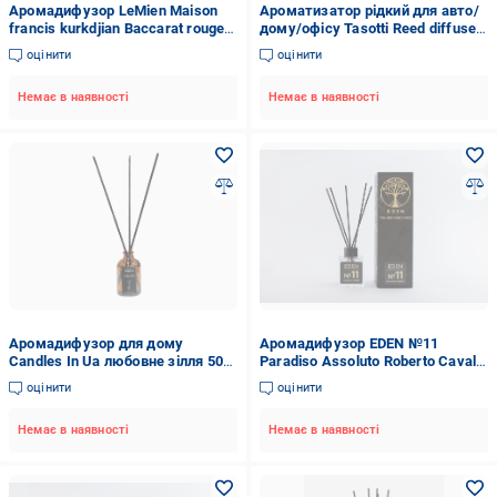
Аромадифузор LeMien Maison
Ароматизатор рідкий для авто/
francis kurkdjian Baccarat rouge
дому/офісу Tasotti Reed diffuser
540
Spirit of Luxury 100 мл
оцінити
оцінити
Немає в наявності
Немає в наявності
Аромадифузор для дому
Аромадифузор EDEN №11
Candles In Ua любовне зілля 50
Paradiso Assoluto Roberto Cavalli
мл
100 мл (15160552)
оцінити
оцінити
Немає в наявності
Немає в наявності