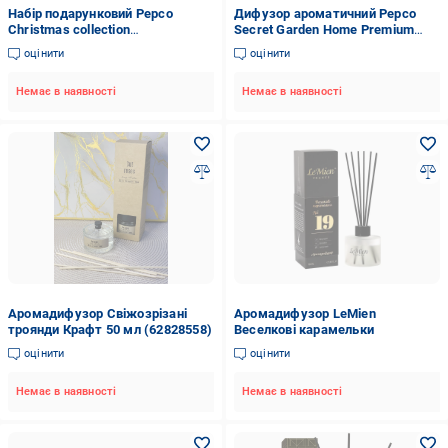
Набір подарунковий Pepco
Дифузор ароматичний Pepco
Christmas collection
Secret Garden Home Premium
ароматичний дифузор/свічка з
Edition 100 мл (13043621)
оцінити
оцінити
дзеркалом/ялинка Червоний
(22522140)
Немає в наявності
Немає в наявності
Аромадифузор Свіжозрізані
Аромадифузор LeMien
троянди Крафт 50 мл (62828558)
Веселкові карамельки
оцінити
оцінити
Немає в наявності
Немає в наявності