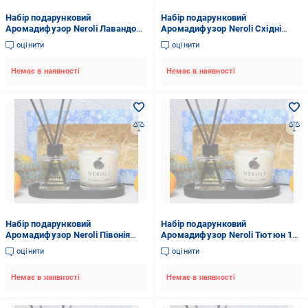
Набір подарунковий
Набір подарунковий
Аромадифузор Neroli Лавандове
Аромадифузор Neroli Східні
Поле 100 мл/соєва аромасвічка
Спеції 100 мл/соєва
оцінити
оцінити
Бібліотека 200 мл/підставка
аромасвічка Бібліотека 200 мл/
гіпсова Чорний
підставка гіпсова Чорний
Немає в наявності
Немає в наявності
Набір подарунковий
Набір подарунковий
Аромадифузор Neroli Півонія
Аромадифузор Neroli Тютюн 100
100 мл/соєва аромасвічка
мл/соєва аромасвічка
оцінити
оцінити
Бібліотека 200 мл/підставка
Бібліотека 200 мл/підставка
гіпсова Чорний
гіпсова Чорний
Немає в наявності
Немає в наявності