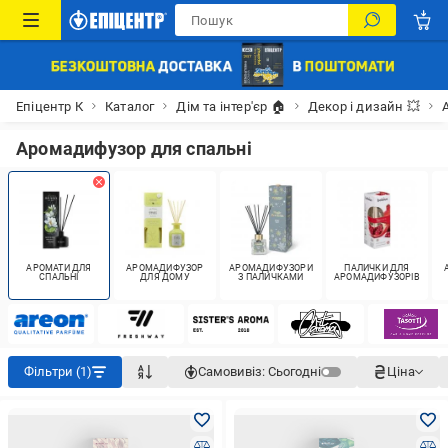
Епіцентр К
Каталог
Дім та інтер'єр 🏠
Декор і дизайн 💥
Аромадифузор для спальні
АРОМАТИ ДЛЯ
АРОМАДИФУЗОР
АРОМАДИФУЗОРИ
ПАЛИЧКИ ДЛЯ
СПАЛЬНІ
ДЛЯ ДОМУ
З ПАЛИЧКАМИ
АРОМАДИФУЗОРІВ
Фільтри (1)
Самовивіз:
Сьогодні
Ціна