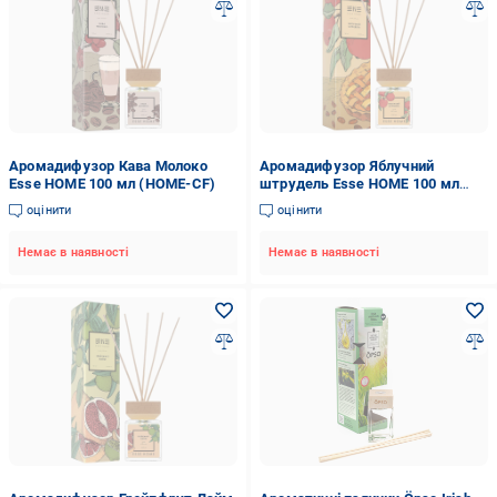
Аромадифузор Кава Молоко
Аромадифузор Яблучний
Esse HOME 100 мл (HOME-CF)
штрудель Esse HOME 100 мл
(HOME-AP)
оцінити
оцінити
Немає в наявності
Немає в наявності