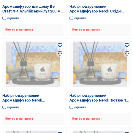
Аромадифузор для дому Be
Набір подарунковий
Craft №4 Альпійський луг 200 мл
Аромадифузор Neroli Східні
(10123)
Спеції 100 мл/соєва
оцінити
оцінити
аромасвічка ваніль 200 мл/
підставка гіпсова Чорний
Немає в наявності
Немає в наявності
Набір подарунковий
Набір подарунковий
Аромадифузор Neroli
Аромадифузор Neroli Тютюн 100
Персиковий Сорбет 100 мл/
мл/соєва аромасвічка ваніль
оцінити
оцінити
соєва аромасвічка ваніль 200
200 мл/підставка гіпсова Чорний
мл/підставка гіпсова Чорний
Немає в наявності
Немає в наявності