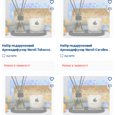
Набір подарунковий
Набір подарунковий
Аромадифузор Neroli Tobacco
Аромадифузор Neroli Carolina
Vanille 100 мл/соєва
Herera Good Girl 100 мл/соєва
оцінити
оцінити
аромасвічка Бібліотека 200 мл/
аромасвічка Бібліотека 200 мл/
підставка гіпсова Чорний
підставка гіпсова Чорний
Немає в наявності
Немає в наявності