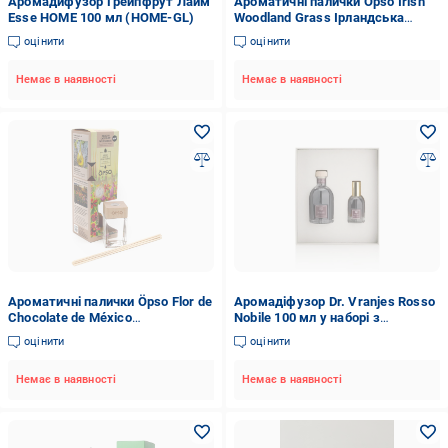
Аромадифузор Грейпфрут Лайм
Ароматичні палички Öpso Irish
Esse HOME 100 мл (HOME-GL)
Woodland Grass Ірландська
лісова трава 50 мл (809494)
оцінити
оцінити
Немає в наявності
Немає в наявності
Ароматичні палички Öpso Flor de
Аромадіфузор Dr. Vranjes Rosso
Chocolate de México
Nobile 100 мл у наборі з
Мексиканські квіти 50 мл
аромаспреєм 25 мл (FRV17-A16)
оцінити
оцінити
(809524)
Немає в наявності
Немає в наявності