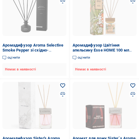
Аромадифузор Aroma Selective
Аромадифузор Цвітіння
Smoke Pepper зі східно-
апельсину Esse HOME 100 мл
деревним ароматом 90 мл
(HOME-OB)
оцінити
оцінити
Немає в наявності
Немає в наявності
Аромадифузор Sister's Aroma
Аромат для дому Sister`s Aroma