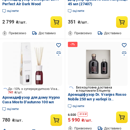
Perfect Air Dark Wood
45 мл (27407)
оцінити
оцінити
2 799
351
₴/шт.
₴/шт.
Привеземо
Доставимо
Привеземо
Доставимо
Безкоштовна доставка
До -10% з суперкредиткою Visa Вигода
в поштомати Епіцентр
741
₴/шт.
Аромадіфузор Dr. Vranjes Rosso
Аромадифузор для дому Hypno
Nobile 250 мл у наборі із
Casa Mosto D'autunno 100 мл
запасним наповнювачем Refill
оцінити
150 мл (FRV17-C16)
оцінити
6 500
-
510
₴
780
5 990
₴/шт.
₴/шт.
Привеземо
Доставимо