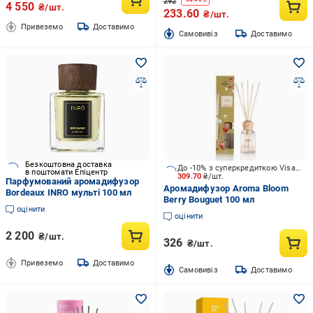
292
4 550
₴/шт.
233.60
₴/шт.
Привеземо
Доставимо
Cамовивіз
Доставимо
Безкоштовна доставка
До -10% з суперкредиткою Visa Вигода
в поштомати Епіцентр
309.70
₴/шт.
Парфумований аромадифузор
Аромадифузор Aroma Bloom
Bordeaux INRO мульті 100 мл
Berry Bouguet 100 мл
оцінити
оцінити
2 200
₴/шт.
326
₴/шт.
Привеземо
Доставимо
Cамовивіз
Доставимо