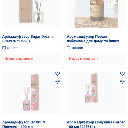
Аромадифузор Sugar Dream
Аромадифузор Перше
(783976727996)
побачення для дому та інших
приміщень 100 мл та тестер 2
оцінити
оцінити
мл
Немає в наявності
Немає в наявності
Аромадифузор GARDEN
Аромадифузор Полуниця Garden
Полуниця 100 мл
100 мл (285611)