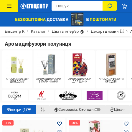
Епіцентр К
Каталог
Дім та інтер'єр 🏠
Декор і дизайн 💥
Аромадифузори полуниця
АРОМАДИФУЗОР
АРОМАДИФУЗОРИ
АРОМАДИФУЗОР
АРОМАДИФУЗОРИ
ДЛЯ ДОМУ
З ПАЛИЧКАМИ
ДЛЯ ШАФИ
ОРХІДЕЯ
Фільтри (1)
Самовивіз:
Сьогодні
Ціна