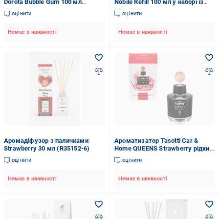
Dorota Bubble Gum 100 мл
Nobile Refill 100 мл у наборі із
(83088)
запасним наповнювачем 150 мл
оцінити
оцінити
(FRV17-B16)
Немає в наявності
Немає в наявності
Аромадіфузор з паличками
Ароматизатор Tasotti Car &
Strawberry 30 мл (R35152-6)
Home QUEENS Strawberry рідкий
для дому та офісу 100мл
оцінити
оцінити
Немає в наявності
Немає в наявності