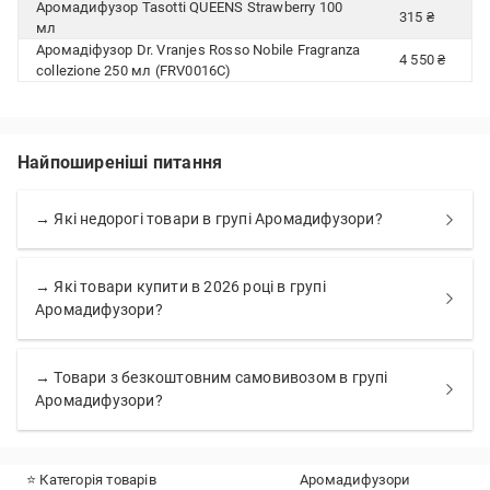
Аромадифузор Tasotti QUEENS Strawberry 100
315 ₴
мл
Аромадіфузор Dr. Vranjes Rosso Nobile Fragranza
4 550 ₴
collezione 250 мл (FRV0016C)
Найпоширеніші питання
→ Які недорогі товари в групі Аромадифузори?
→ Які товари купити в 2026 році в групі
Аромадифузори?
→ Товари з безкоштовним самовивозом в групі
Аромадифузори?
⭐ Категорія товарів
Аромадифузори