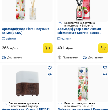
Безкоштовна доставка
в поштомати Епіцентр
Аромадифузор Florа Полуниця
Аромадифузор з паличками
45 мл (27407)
Edem Nature Secrets-Sweet
berries 90 мл
оцінити
оцінити
266
401
₴/шт.
₴/шт.
Доставимо
Привеземо
Доставимо
Безкоштовна доставка
Безкоштовна доставка
в поштомати Епіцентр
в поштомати Епіцентр
Аромадифузор Concept DF2011
Дифузор ароматичний Полуниця