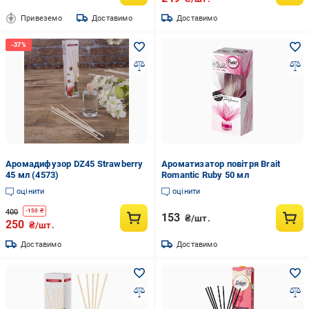
Привеземо
Доставимо
Доставимо
Аромадифузор DZ45 Strawberry
Ароматизатор повітря Brait
45 мл (4573)
Romantic Ruby 50 мл
оцінити
оцінити
400
-
150
₴
153
₴/шт.
250
₴/шт.
Доставимо
Доставимо