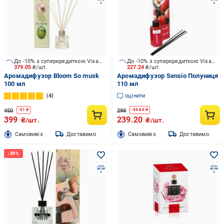
До -10% з суперкредиткою Visa Вигода
До -10% з суперкредиткою Visa Вигода
379.05
₴/шт.
227.24
₴/шт.
Аромадифузор Bloom So musk
Аромадифузор Sensio Полуниця
100 мл
110 мл
4
оцінити
450
299
-
51
₴
-
59.80
₴
399
239.20
₴/шт.
₴/шт.
Cамовивіз
Доставимо
Cамовивіз
Доставимо