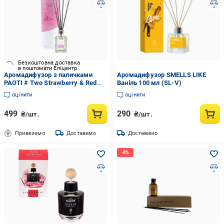
Безкоштовна доставка
в поштомати Епіцентр
Аромадифузор з паличками
Аромадифузор SMELLS LIKE
PAOTI # Two Strawberry & Red
Ваніль 100 мл (SL-V)
Grapes 100 мл (5060618295118)
оцінити
оцінити
499
290
₴/шт.
₴/шт.
Привеземо
Доставимо
Доставимо