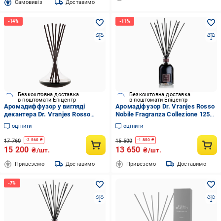
Cамовивіз
Доставимо
Безкоштовна доставка
Безкоштовна доставка
в поштомати Епіцентр
в поштомати Епіцентр
Аромадиффузор у вигляді
Аромадіфузор Dr. Vranjes Rosso
декантера Dr. Vranjes Rosso
Nobile Fragranza Collezione 1250
Nobile Bordolese e decanter 750
мл (FRV0016K)
оцінити
оцінити
мл FRV0016A)
17 760
15 500
-
2 560
₴
-
1 850
₴
15 200
13 650
₴/шт.
₴/шт.
Привеземо
Доставимо
Привеземо
Доставимо