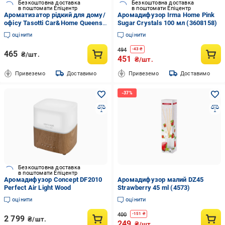
Безкоштовна доставка
Безкоштовна доставка
в поштомати Епіцентр
в поштомати Епіцентр
Ароматизатор рідкий для дому/
Аромадифузор Irma Home Pink
офісу Tasotti Car&Home Queens
Sugar Crystals 100 мл (3608158)
Strawberry 100 мл
оцінити
оцінити
494
-
43
₴
465
₴/шт.
451
₴/шт.
Привеземо
Доставимо
Привеземо
Доставимо
Безкоштовна доставка
в поштомати Епіцентр
Аромадифузор Concept DF2010
Аромадифузор малий DZ45
Perfect Air Light Wood
Strawberry 45 ml (4573)
оцінити
оцінити
400
-
151
₴
2 799
₴/шт.
249
₴/шт.