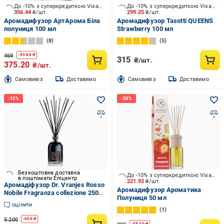
До -10% з суперкредиткою Visa Вигода
До -10% з суперкредиткою Visa Вигода
356.44
₴/шт.
299.25
₴/шт.
Аромадифузор АртАрома Біла
Аромадифузор Tasotti QUEENS
полуниця 100 мл
Strawberry 100 мл
8
5
469
-
93.80
₴
315
₴/шт.
375.20
₴/шт.
Cамовивіз
Доставимо
Cамовивіз
Доставимо
Безкоштовна доставка
До -10% з суперкредиткою Visa Вигода
в поштомати Епіцентр
221.92
₴/шт.
Аромадіфузор Dr. Vranjes Rosso
Аромадифузор Ароматика
Nobile Fragranza collezione 250
Полуниця 50 мл
мл (FRV0016C)
оцінити
1
5 200
-
650
₴
-
58.40
₴