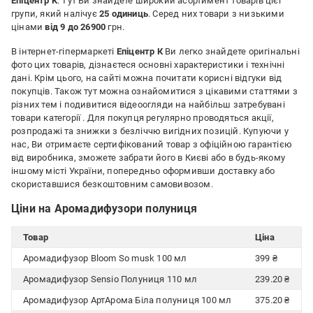
Епіцентр К
. Тут Ви знайдете широкий асортимент товарів цієї
групи, який налічує
25 одиниць
. Серед них товари з низькими
цінами
від 9 до 26900
грн.
В інтернет-гіпермаркеті
Епіцентр К
Ви легко знайдете оригінальні
фото цих товарів, дізнаєтеся основні характеристики і технічні
дані. Крім цього, на сайті можна почитати корисні відгуки від
покупців. Також тут можна ознайомитися з цікавими статтями з
різних тем і подивитися відеоогляди на найбільш затребувані
товари категорії
. Для покупця регулярно проводяться акції,
розпродажі та знижки з безліччю вигідних позицій. Купуючи у
нас, Ви отримаєте сертифікований товар з офіційною гарантією
від виробника, зможете забрати його в Києві або в будь-якому
іншому місті України, попередньо оформивши доставку або
скориставшися безкоштовним самовивозом.
Ціни на Аромадифузори полуниця
Товар
Ціна
Аромадифузор Bloom So musk 100 мл
399 ₴
Аромадифузор Sensio Полуниця 110 мл
239.20 ₴
Аромадифузор АртАрома Біла полуниця 100 мл
375.20 ₴