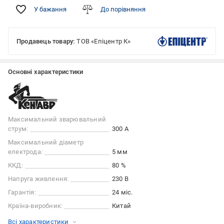
У бажання
До порівняння
Продавець товару:
ТОВ «Епіцентр К»
Основні характеристики
Максимальний зварювальний
струм:
300 А
Максимальний діаметр
електрода:
5 мм
ККД:
80 %
Напруга живлення:
230 В
Гарантія:
24 міс.
Країна-виробник:
Китай
Всі характеристики