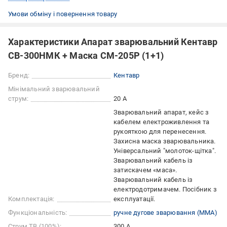
Умови обміну і повернення товару
Характеристики Апарат зварювальний Кентавр
СВ-300НМК + Маска СМ-205Р (1+1)
Бренд:
Кентавр
Мінімальний зварювальний
струм:
20 А
Зварювальний апарат, кейс з
кабелем електроживлення та
рукояткою для перенесення.
Захисна маска зварювальника.
Універсальний "молоток-щітка".
Зварювальний кабель із
затискачем «маса».
Зварювальний кабель із
електродотримачем. Посібник з
Комплектація:
експлуатації.
Функціональність:
ручне дугове зварювання (ММА)
Струм ТВ (100%):
300 А