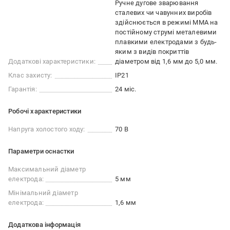
Ручне дугове зварювання
сталевих чи чавунних виробів
здійснюється в режимі ММА на
постійному струмі металевими
плавкими електродами з будь-
яким з видів покриттів
Додаткові характеристики:
діаметром від 1,6 мм до 5,0 мм.
Клас захисту:
IP21
Гарантія:
24 міс.
Робочі характеристики
Напруга холостого ходу:
70 В
Параметри оснастки
Максимальний діаметр
електрода:
5 мм
Мінімальний діаметр
електрода:
1,6 мм
Додаткова інформація