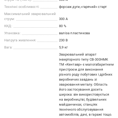
Технічні особливості:
форсаж дуги
«гарячий» старт
Максимальний зварювальний
струм:
300 А
ККД:
80 %
Упаковка:
валіза пластикова
Напруга живлення:
230 В
Вага:
5,9 кг
Зварювальний апарат
інверторного типу СВ-300НМК
ТМ «Кентавр» є малогабаритним
пристроєм для виконання
різного роду побутових і дрібних
виробничих завдань зі
зварювання металу. Область
його застосування досить
широка: він використовується
на виробництві, будівельних
майданчиках, станціях
технічного обслуговування
автомобілів, дачі, в гаражі тощо.