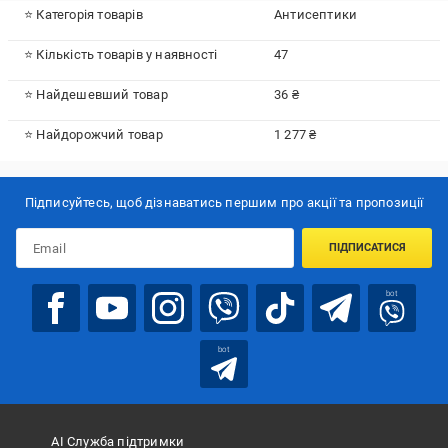
⭐ Категорія товарів
Антисептики
⭐ Кількість товарів у наявності
47
⭐ Найдешевший товар
36 ₴
⭐ Найдорожчий товар
1 277 ₴
Підписуйтесь, щоб дізнаватись першим про акції та пропозиції
ПІДПИСАТИСЯ
bot
bot
АІ Служба підтримки