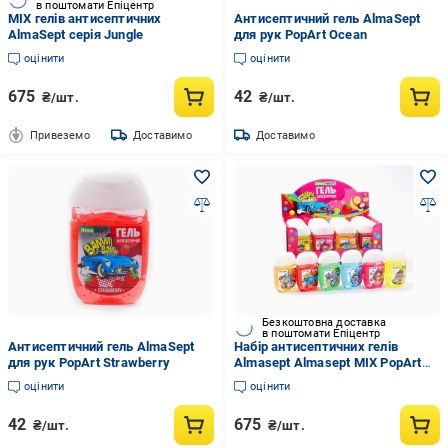
в поштомати Епіцентр
MIX гелів антисептичних
Антисептичний гель AlmaSept
AlmaSept серія Jungle
для рук PopArt Ocean
оцінити
оцінити
675
42
₴/шт.
₴/шт.
Привеземо
Доставимо
Доставимо
Безкоштовна доставка
в поштомати Епіцентр
Антисептичний гель AlmaSept
Набір антисептичних гелів
для рук PopArt Strawberry
Almasept Almasept MIX PopArt
(500084)
оцінити
оцінити
42
675
₴/шт.
₴/шт.