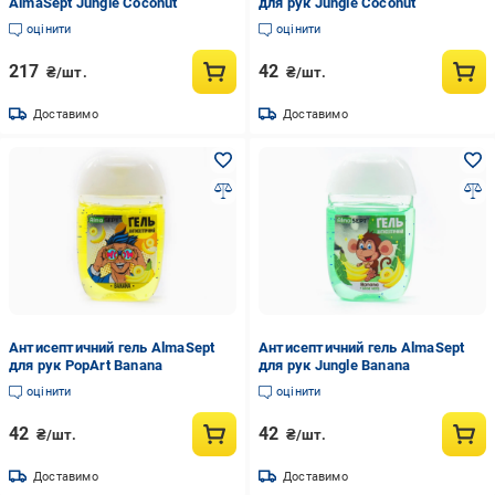
AlmaSept Jungle Coconut
для рук Jungle Coconut
оцінити
оцінити
217
42
₴/шт.
₴/шт.
Доставимо
Доставимо
Антисептичний гель AlmaSept
Антисептичний гель AlmaSept
для рук PopArt Banana
для рук Jungle Banana
оцінити
оцінити
42
42
₴/шт.
₴/шт.
Доставимо
Доставимо