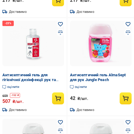
217
217
₴/шт.
₴/шт.
Доставимо
Доставимо
Антисептичний гель для
Антисептичний гель AlmaSept
гігієнічної дезінфекції рук та
для рук Jungle Peach
шкіри Madel Disinfekto Gel Mani
оцінити
оцінити
8002295080196 100 мл
659
-
152
₴
42
₴/шт.
507
₴/шт.
Доставимо
Доставимо