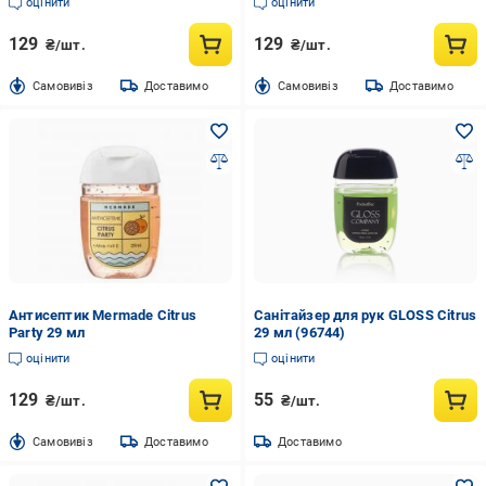
оцінити
оцінити
129
129
₴/шт.
₴/шт.
Cамовивіз
Доставимо
Cамовивіз
Доставимо
Антисептик Mermade Citrus
Санітайзер для рук GLOSS Citrus
Party 29 мл
29 мл (96744)
оцінити
оцінити
129
55
₴/шт.
₴/шт.
Cамовивіз
Доставимо
Доставимо