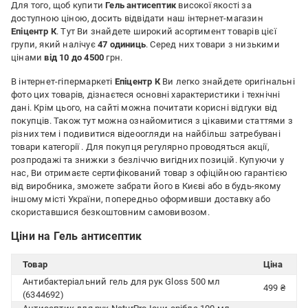
Для того, щоб купити
Гель антисептик
високої якості за
доступною ціною, досить відвідати наш інтернет-магазин
Епіцентр К
. Тут Ви знайдете широкий асортимент товарів цієї
групи, який налічує
47 одиниць
. Серед них товари з низькими
цінами
від 10 до 4500
грн.
В інтернет-гіпермаркеті
Епіцентр К
Ви легко знайдете оригінальні
фото цих товарів, дізнаєтеся основні характеристики і технічні
дані. Крім цього, на сайті можна почитати корисні відгуки від
покупців. Також тут можна ознайомитися з цікавими статтями з
різних тем і подивитися відеоогляди на найбільш затребувані
товари категорії
. Для покупця регулярно проводяться акції,
розпродажі та знижки з безліччю вигідних позицій. Купуючи у
нас, Ви отримаєте сертифікований товар з офіційною гарантією
від виробника, зможете забрати його в Києві або в будь-якому
іншому місті України, попередньо оформивши доставку або
скориставшися безкоштовним самовивозом.
Ціни на Гель антисептик
Товар
Ціна
Антибактеріальний гель для рук Gloss 500 мл
499 ₴
(6344692)