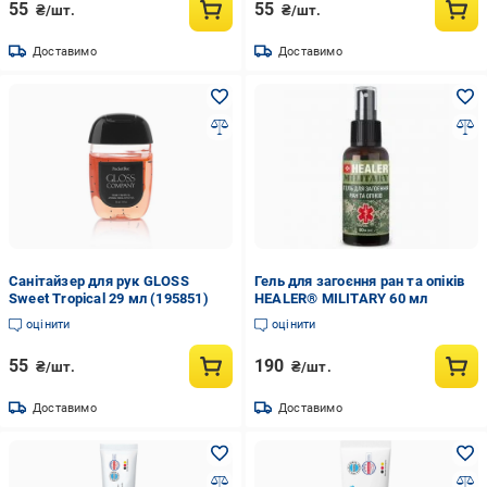
55
55
₴/шт.
₴/шт.
Доставимо
Доставимо
Санітайзер для рук GLOSS
Гель для загоєння ран та опіків
Sweet Tropical 29 мл (195851)
HEALER® MILITARY 60 мл
оцінити
оцінити
55
190
₴/шт.
₴/шт.
Доставимо
Доставимо