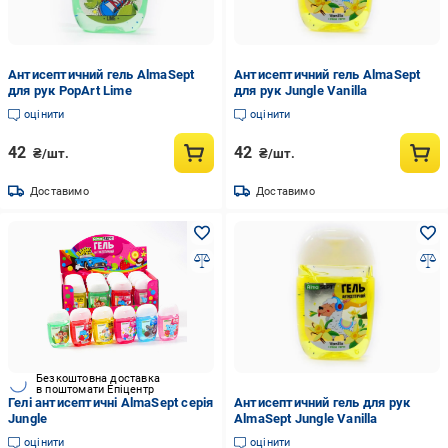
Антисептичний гель AlmaSept
Антисептичний гель AlmaSept
для рук PopArt Lime
для рук Jungle Vanilla
оцінити
оцінити
42
42
₴/шт.
₴/шт.
Доставимо
Доставимо
Безкоштовна доставка
в поштомати Епіцентр
Гелі антисептичні AlmaSept серія
Антисептичний гель для рук
Jungle
AlmaSept Jungle Vanilla
оцінити
оцінити