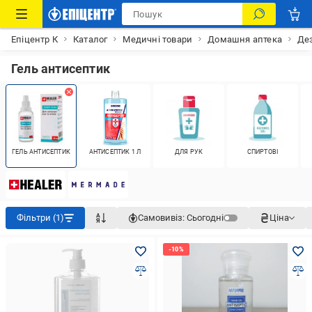
Епіцентр К
Каталог
Медичні товари
Домашня аптека
Дез
Гель антисептик
ГЕЛЬ АНТИСЕПТИК
АНТИСЕПТИК 1 Л
ДЛЯ РУК
СПИРТОВІ
Фільтри (1)
Самовивіз:
Сьогодні
Ціна