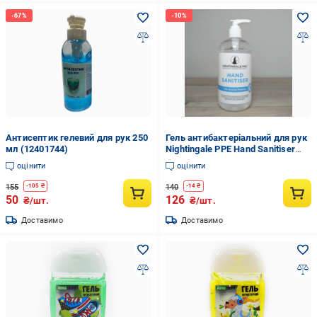
Антисептик гелевий для рук 250
Гель антибактеріальний для рук
мл (12401744)
Nightingale PPE Hand Sanitiser
500 мл (X-1156)
оцінити
оцінити
155
140
-
105
₴
-
14
₴
50
126
₴/шт.
₴/шт.
Доставимо
Доставимо