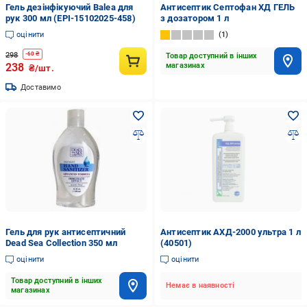
Гель дезінфікуючий Balea для
Антисептик Септофан ХД ГЕЛЬ
рук 300 мл (EPI-15102025-458)
з дозатором 1 л
оцінити
1
298
-
60
₴
Товар доступний в інших
238
магазинах
₴/шт.
Доставимо
Гель для рук антисептичний
Антисептик АХД-2000 ультра 1 л
Dead Sea Collection 350 мл
(40501)
оцінити
оцінити
Товар доступний в інших
Немає в наявності
магазинах