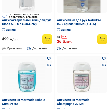
Безкоштовна доставка
в поштомати Епіцентр
Антибактеріальний гель для рук
Антисептик для рук NaturPro
Gloss 500 мл (6344692)
Іони срібла 100 мл (X-455)
оцінити
оцінити
40
-
4
₴
499
₴/шт.
36
₴/шт.
Привеземо
Доставимо
Доставимо
Антисептик Mermade Bubble
Антисептик Mermade
Gum 29 мл
Champagne 29 мл