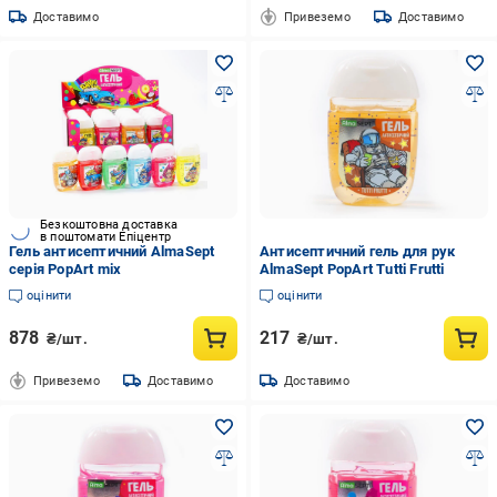
Доставимо
Привеземо
Доставимо
Безкоштовна доставка
в поштомати Епіцентр
Гель антисептичний AlmaSept
Антисептичний гель для рук
серія PopArt mix
AlmaSept PopArt Tutti Frutti
оцінити
оцінити
878
217
₴/шт.
₴/шт.
Привеземо
Доставимо
Доставимо