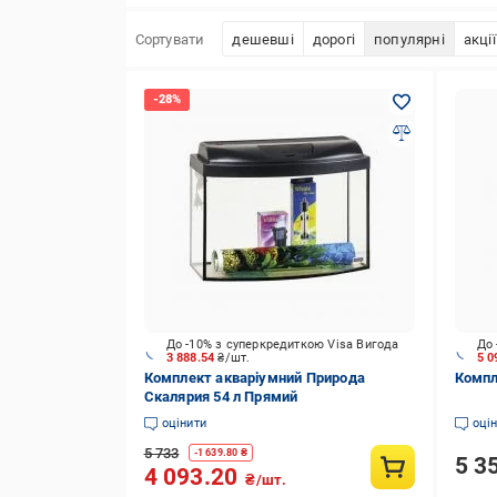
Сортувати
дешевші
дорогі
популярні
акції
До -10% з суперкредиткою Visa Вигода
До 
3 888.54
₴/шт.
5 0
Комплект акваріумний Природа
Компл
Скалярия 54 л Прямий
оцінити
оці
5 733
-
1 639.80
₴
5 3
4 093.20
₴/шт.