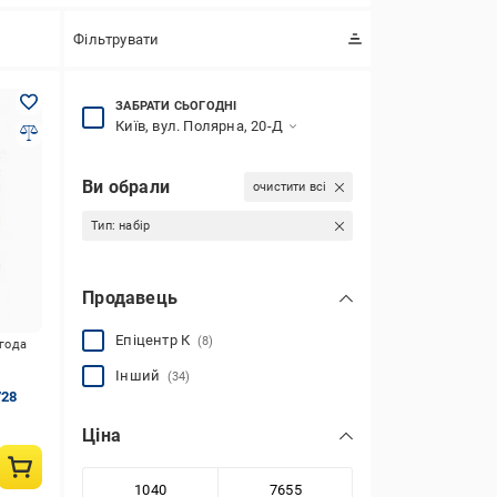
Фільтрувати
ЗАБРАТИ СЬОГОДНІ
Київ, вул. Полярна, 20-Д
Ви обрали
очистити всі
Тип:
набір
Продавець
Епіцентр К
(8)
игода
Інший
(34)
728
Ціна