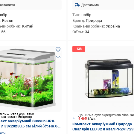
оставимо
Доставимо
абір
Тип
набір
д
Resun
Бренд
Природа
а-виробник
Китай
Країна-виробник
Україна
56
Об'єм
34
езкоштовна доставка
До -10% з суперкредиткою Visa В
 поштомати Епіцентр
4 465
₴/шт.
ект акваріумний Sunsun HRX-
Комплект акваріумний Природа
 л 39х20х30,5 см Білий (dt-HRX-
Скалярія LED 32 л овал PR241729
нити