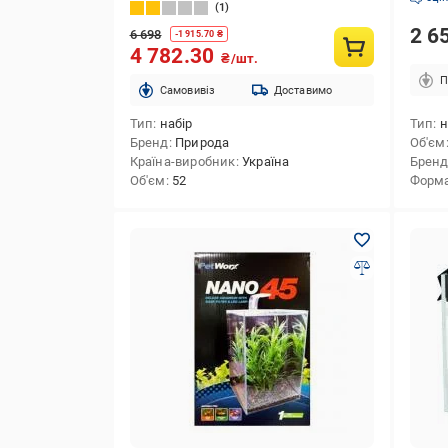
1
2 6
6 698
-
1 915.70
₴
4 782.30
₴/шт.
П
Cамовивіз
Доставимо
Тип
набір
Тип
н
Бренд
Природа
Об'єм
Країна-виробник
Україна
Брен
Об'єм
52
Форм