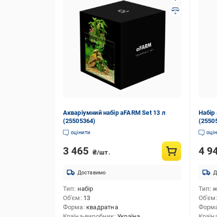
Акваріумний набір aFARM Set 13 л
Набір
(25505364)
(2550
оцінити
оці
3 465
4 9
₴/шт.
Доставимо
Д
Тип
набір
Тип
н
Об'єм
13
Об'єм
Форма
квадратна
Форм
Країна-виробник
Україна
Країн