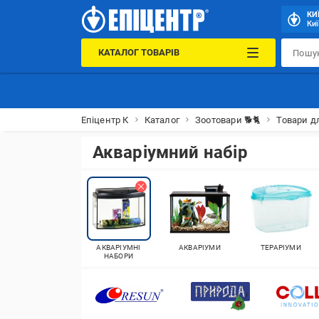
КИ
Киї
КАТАЛОГ ТОВАРІВ
Епіцентр К
Каталог
Зоотовари 🐕🐈
Товари д
Акваріумний набір
АКВАРІУМНІ
АКВАРІУМИ
ТЕРАРІУМИ
НАБОРИ