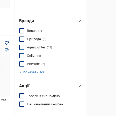
Бренди
Resun
(1)
Природа
(5)
AquaLighter
(18)
Collar
(8)
PetWorx
(2)
Sunsun
(8)
показати всі
Акції
Товари з економією
игода
Національний кешбек