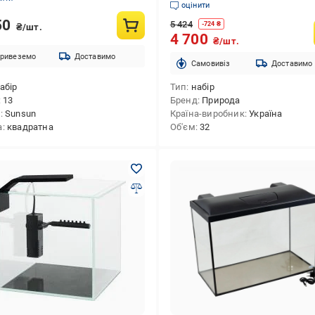
оцінити
50
5 424
-
724
₴
₴/шт.
4 700
₴/шт.
ривеземо
Доставимо
Cамовивіз
Доставимо
абір
Тип
набір
13
Бренд
Природа
д
Sunsun
Країна-виробник
Україна
а
квадратна
Об'єм
32