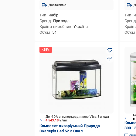
Доставимо
Д
Тип
набір
Тип
н
Бренд
Природа
Брен
Країна-виробник
Україна
Країн
Об'єм
54
Об'єм
Б
До -10% з суперкредиткою Visa Вигода
в
4 543.18
₴/шт.
Компл
Комплект акваріумний Природа
300 13
Скалярія Led 52 л Овал
300)
оці