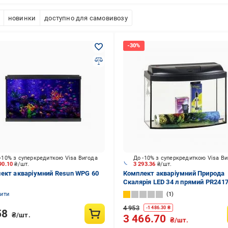
новинки
доступно для самовивозу
-10% з суперкредиткою Visa Вигода
До -10% з суперкредиткою Visa В
90.10
₴/шт.
3 293.36
₴/шт.
ект акваріумний Resun WPG 60
Комплект акваріумний Природа
Скалярія LED 34 л прямий PR241
нити
1
4 953
-
1 486.30
₴
58
₴/шт.
3 466.70
₴/шт.