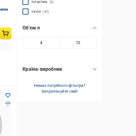
пластик
(6)
неон
скло
(40)
Об'єм л
Країна-виробник
Китай
(11)
Україна
Немає потрібного фільтра?
(31)
Запропонуйте свій!