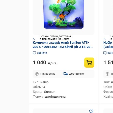
Безкоштовна доставка
Б
в поштомати Епіцентр
в
Комплект акваріумний SunSun ATS-
Набір 
220 4 л 20х14х21 см Білий (dt-ATS-220
(Colla
white)
оцінити
оці
1 040
1 5
₴/шт.
Привеземо
Доставимо
П
Тип
набір
Тип
н
Об'єм
4
Об'єм
Бренд
Sunsun
Форм
Форма
циліндрична
Країн