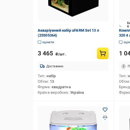
Б
в
Акваріумний набір aFARM Set 13 л
Компл
(25505364)
320 4
white)
оцінити
оці
3 465
1 0
₴/шт.
Доставимо
П
Тип
набір
Тип
н
Об'єм
13
Об'єм
Форма
квадратна
Брен
Країна-виробник
Україна
Форм