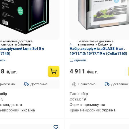
езкоштовна доставка
Безкоштовна доставка
 поштомати Епіцентр
в поштомати Епіцентр
акваріумний Lumi Set 5 л
Набір акваріумів aGLASS 6 шт.
r7145)
10/11/13/15/17/19 л (Collar7163)
нити
оцінити
18
4 911
₴/шт.
₴/шт.
ривеземо
Доставимо
Привеземо
Доставимо
абір
Тип
набір
5
Об'єм
19
а
квадратна
Форма
прямокутна
а-виробник
Україна
Країна-виробник
Україна