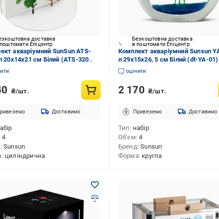
езкоштовна доставка
Безкоштовна доставка
 поштомати Епіцентр
в поштомати Епіцентр
ект акваріумний SunSun ATS-
Комплект акваріумний Sunsun YA
 л 20х14х21 см Білий (ATS-320
л 29х15х26, 5 см Білий (dt-YA-01)
нити
оцінити
40
2 170
₴/шт.
₴/шт.
ривеземо
Доставимо
Привеземо
Доставимо
абір
Тип
набір
4
Об'єм
4
д
Sunsun
Бренд
Sunsun
а
циліндрична
Форма
кругла