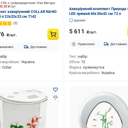
-10% з суперкредиткою Visa Вигода
32.20
₴/шт.
Акваріумний комплект Природа 
ект акваріумний COLLAR NANO
LED прямий 60x30x42 см 72 л
0 л 22х22х22 см 7142
оцінити
1
5 611
₴/шт.
76
₴/шт.
Привеземо
Доставимо
амовивіз
Доставимо
абір
Тип
набір
а-виробник
Україна
Об'єм
72
д
Collar
Форма
прямокутна
Країна-виробник
Україна