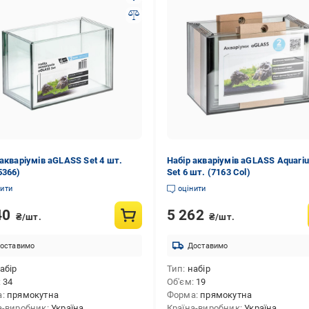
 акваріумів aGLASS Set 4 шт.
Набір акваріумів aGLASS Aquari
5366)
Set 6 шт. (7163 Col)
нити
оцінити
40
5 262
₴/шт.
₴/шт.
оставимо
Доставимо
абір
Тип
набір
34
Об'єм
19
а
прямокутна
Форма
прямокутна
а-виробник
Україна
Країна-виробник
Україна