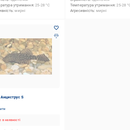
ратура утримання
25-28 °С
Температура утримання
25-28 °
ивність
мирні
Агресивність
мирні
 Анциструс S
нити
 в наявності