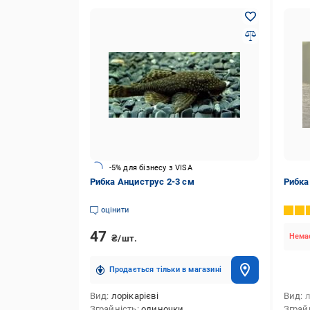
-5% для бізнесу з VISA
Рибка Анциструс 2-3 см
Рибка
оцінити
47
Немає
₴/шт.
Продається тільки в магазині
Вид
лорікарієві
Вид
л
Зграйність
одиночки
Зграй