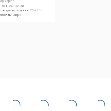
орікарієві
ність
одиночки
ратура утримання
25-28 °С
ивність
мирні