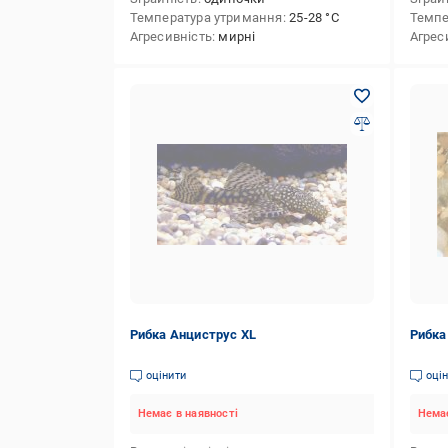
Температура утримання
25-28 °С
Темпе
Агресивність
мирні
Агрес
Рибка Анциструс XL
Рибка
оцінити
оці
Немає в наявності
Немає