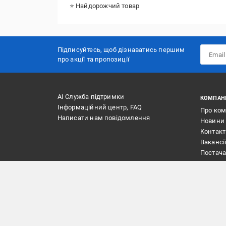
⭐ Найдорожчий товар
Підписуйтесь, щоб дізнаватись першим
про акції та пропозиції
АІ Служба підтримки
КОМПАН
Інформаційний центр, FAQ
Про ко
Написати нам повідомлення
Новини
Контак
Вакансі
Постач
Маркет
Реклам