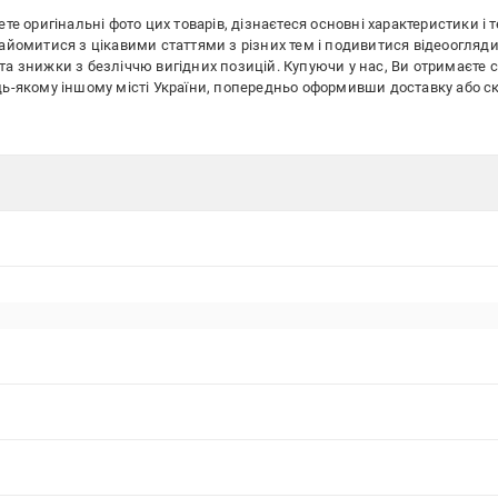
те оригінальні фото цих товарів, дізнаєтеся основні характеристики і т
найомитися з цікавими статтями з різних тем і подивитися відеоогляди
та знижки з безліччю вигідних позицій. Купуючи у нас, Ви отримаєте 
будь-якому іншому місті України, попередньо оформивши доставку аб