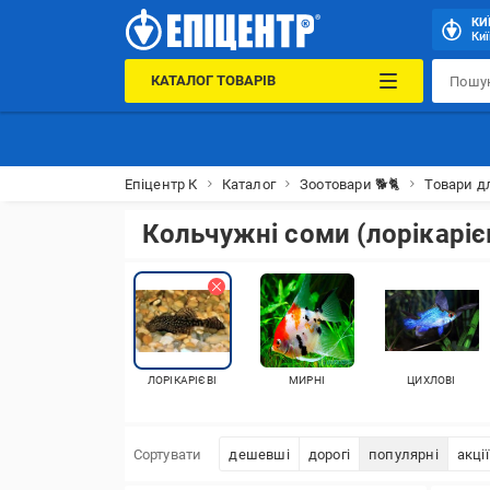
КИ
Киї
КАТАЛОГ ТОВАРІВ
Епіцентр К
Каталог
Зоотовари 🐕🐈
Товари д
Кольчужні соми (лорікарієв
ЛОРІКАРІЄВІ
МИРНІ
ЦИХЛОВІ
Сортувати
дешевші
дорогі
популярні
акції