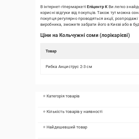
В інтернет-гіпермаркеті
Епіцентр К
Ви легко знайде
корисні відгуки від покупців. Також тут можна оз
покупця регулярно проводяться акції, розпродажі 
виробника, зможете забрати його в Києві або в 
Ціни на Кольчужні соми (лорікарієві)
Товар
Рибка Анциструс 2-3 см
⭐ Категорія товарів
⭐ Кількість товарів у наявності
⭐ Найдешевший товар