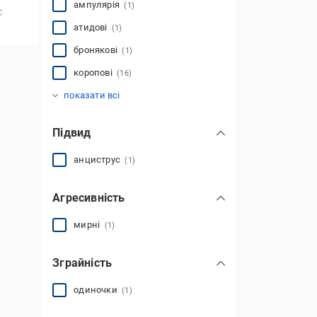
ампулярія
(1)
С
атидові
(1)
бронякові
(1)
коропові
(16)
лабіринтові
міланові
пецилієві
сомоподібні
харацинові
цихлові
(8)
(1)
(5)
(13)
(5)
(5)
показати всі
Підвид
анциструс
(1)
Агресивність
мирні
(1)
Зграйність
одиночки
(1)