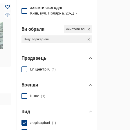
ЗАБРАТИ СЬОГОДНІ
Київ, вул. Полярна, 20-Д
Ви обрали
очистити всі
Вид:
лорікарієві
Продавець
Епіцентр К
(1)
Бренди
Інше
(1)
Вид
лорікарієві
(1)