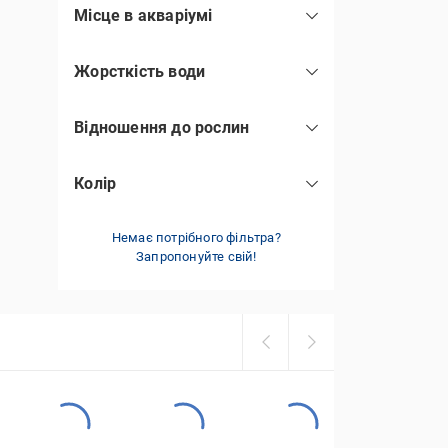
Місце в акваріумі
донні
(1)
Жорсткість води
м'яка
(1)
Відношення до рослин
пошкоджують
(1)
Колір
мульті
(1)
Немає потрібного фільтра?
Запропонуйте свій!