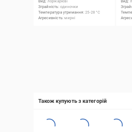
Вид
лорікарієві
Вид
л
Зграйність
одиночки
Зграй
Температура утримання
25-28 °С
Темпе
Агресивність
мирні
Агрес
Також купують з категорій