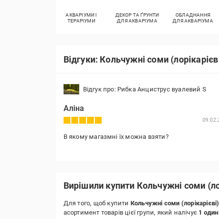
АКВАРІУМИ І
ДЕКОР ТА ҐРУНТИ
ОБЛАДНАННЯ
ТЕРАРІУМИ
ДЛЯ АКВАРІУМА
ДЛЯ АКВАРІУМА
Відгуки: Кольчужні соми (лорікарієв
Відгук про: Рибка Анциструс вуалевий S
Аліна
09.02.
В якому магазмні їх можна взяти?
Вирішили купити Кольчужні соми (ло
Для того, щоб купити
Кольчужні соми (лорікарієві
асортимент товарів цієї групи, який налічує
1 оди