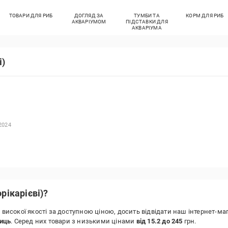
ТОВАРИ ДЛЯ РИБ
ДОГЛЯД ЗА
ТУМБИ ТА
КОРМ ДЛЯ РИБ
АКВАРІУМОМ
ПІДСТАВКИ ДЛЯ
АКВАРІУМА
і)
2024
рікарієві)?
)
високої якості за доступною ціною, досить відвідати наш інтернет-м
ниць
. Серед них товари з низькими цінами
від 15.2 до 245
грн.