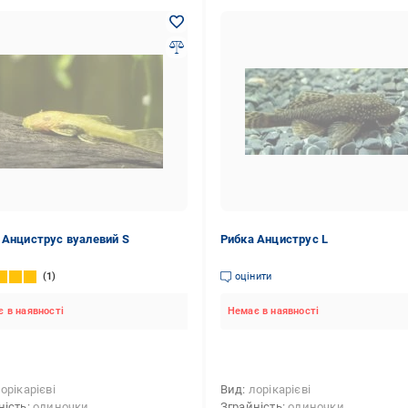
 Анциструс вуалевий S
Рибка Анциструс L
1
оцінити
 в наявності
Немає в наявності
орікарієві
Вид
лорікарієві
ність
одиночки
Зграйність
одиночки