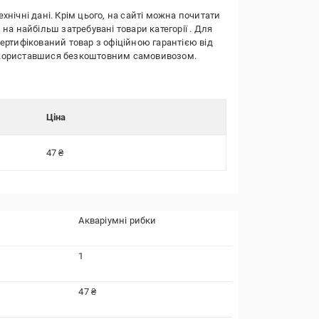
ехнічні дані. Крім цього, на сайті можна почитати
 на найбільш затребувані товари категорії
. Для
сертифікований товар з офіційною гарантією від
о скориставшися безкоштовним самовивозом.
Ціна
47 ₴
Акваріумні рибки
1
47 ₴