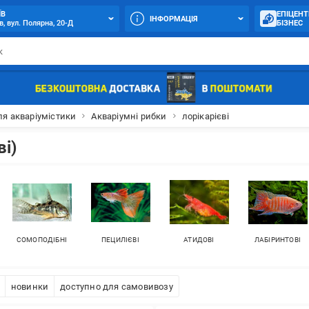
ЇВ
ЕПІЦЕНТ
ІНФОРМАЦІЯ
в, вул. Полярна, 20-Д
БІЗНЕС
ля акваріумістики
Акваріумні рибки
лорікарієві
і)
СОМОПОДІБНІ
ПЕЦИЛІЄВІ
АТИДОВІ
ЛАБІРИНТОВІ
новинки
доступно для самовивозу