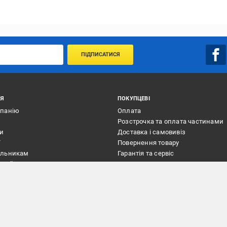
ПІДПИСАТИСЯ
ІЯ
ПОКУПЦЕВІ
мпанію
Оплата
Розстрочка та оплата частинами
ти
Доставка і самовивіз
ї
Повернення товару
альникам
Гарантія та сервіс
плейс
Послуги
а
Подарункові сертифікати
Програма Вигода!
Поштомати Епіцентр