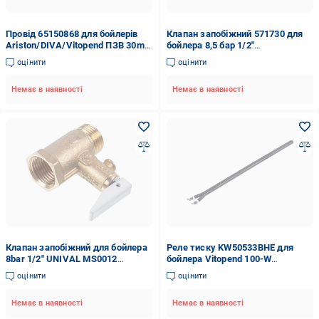
Провід 65150868 для бойлерів
Клапан запобіжний 571730 для
Ariston/DIVA/Vitopend ПЗВ 30mA
бойлера 8,5 бар 1/2"
230V 15A 1000 мм
(00000038853)
оцінити
оцінити
(00000038327)
Немає в наявності
Немає в наявності
Клапан запобіжний для бойлера
Реле тиску KW50533BHE для
8bar 1/2" UNIVAL MS0012
бойлера Vitopend 100-W
(300005060182)
A1HB/A1JB 800W L 340 мм
оцінити
оцінити
(00000050533)
Немає в наявності
Немає в наявності