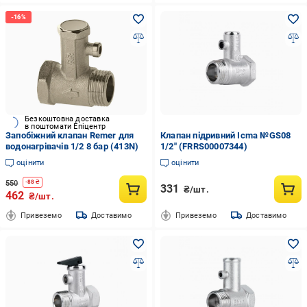
Безкоштовна доставка
в поштомати Епіцентр
Запобіжний клапан Remer для
Клапан підривний Icma №GS08
водонагрівачів 1/2 8 бар (413N)
1/2" (FRRS00007344)
оцінити
оцінити
550
-
88
₴
331
₴/шт.
462
₴/шт.
Привеземо
Доставимо
Привеземо
Доставимо