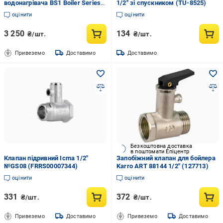
водонагрівача BS1 Boiler Series
1/2" зі спускником (TU-8525)
1/2" KVANT
оцінити
оцінити
3 250
134
₴/шт.
₴/шт.
Привеземо
Доставимо
Доставимо
Безкоштовна доставка
в поштомати Епіцентр
Клапан підривний Icma 1/2"
Запобіжний клапан для бойлера
№GS08 (FRRS00007344)
Karro ART 88144 1/2" (127713)
оцінити
оцінити
331
372
₴/шт.
₴/шт.
Привеземо
Доставимо
Привеземо
Доставимо