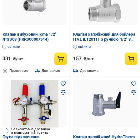
Клапан вибуховий Icma 1/2"
Клапан запобіжний для бойлера
№GS08 (FRRS00007344)
ITAL IL120111 з ручкою 1/2" 8
бар (SQ-1055585)
оцінити
оцінити
331
157
₴/шт.
₴/шт.
Привеземо
Доставимо
Доставимо
Безкоштовна доставка
в поштомати Епіцентр
Група підключення
Клапан запобіжний HydroTherm