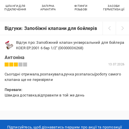
ШЛАНГИ ДЛЯ
ЗАПІРНА
ФІТИНГИ
ЗАСОБИ
ПІДКЛЮЧЕННЯ
АРМАТУРА
РІЗЬБОВІ
ГЕРМЕТИЗАЦІЇ
Відгуки: Запобіжні клапани для бойлерів
Відгук про: Запобіжний клапан універсальний для бойлера
KOER EP.2001 6 бар 1/2'' (00000036268)
Антоніна
13.07.2026
Сьогодні отримала,розпакувала,ручка розпалась(роботу самого
клапана ще не перевіряли
Переваги:
Швидка доставка,відправили в той же день
Недоліки:
Випадає засов на ручкі,тільки розпакувала і ручка відпала
Підписуйтесь, щоб дізнаватись першим про акції та пропозиції