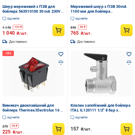
Шнур мережевий з ПЗВ для
Мережевий шнур з ПЗВ 30mA
бойлера 563510100 30 mA 230V
1100 мм для бойлера
16A 2500 мм (00000061219)
ABS/VLS/EVO/INOX/QH
оцінити
оцінити
100/30/50/80 (300005060182)
1 145
845
-
105
₴
-
80
₴
1 040
765
₴/шт.
₴/шт.
Доставимо
Доставимо
Вимикач двоклавішний для
Клапан запобіжний для бойлера
бойлера Thermex/Electrolux 16 A
ITAL IL120111 1/2" 8 бар з
250 V (SpT066135)
ручкою (SQ-1055585)
оцінити
оцінити
270
-
45
₴
157
₴/шт.
225
₴/шт.