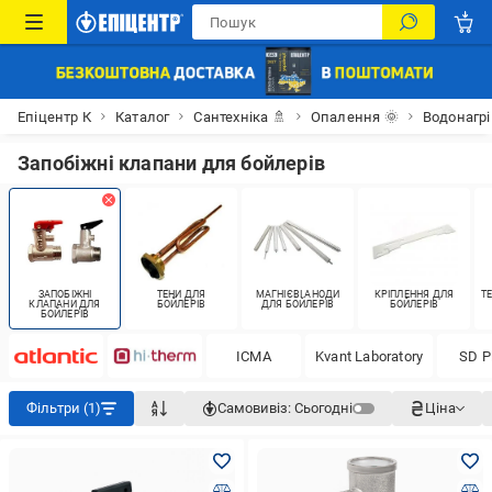
Епіцентр К
Каталог
Сантехніка 🚿
Опалення 🌞
Водонагрі
Запобіжні клапани для бойлерів
ЗАПОБІЖНІ
ТЕНИ ДЛЯ
МАГНІЄВІ АНОДИ
КРІПЛЕННЯ ДЛЯ
Т
КЛАПАНИ ДЛЯ
БОЙЛЕРІВ
ДЛЯ БОЙЛЕРІВ
БОЙЛЕРІВ
БОЙЛЕРІВ
ICMA
Kvant Laboratory
SD P
Фільтри (1)
Самовивіз:
Сьогодні
Ціна