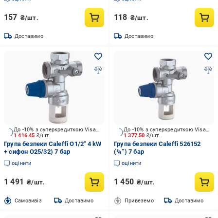
157
118
₴/шт.
₴/шт.
Доставимо
Доставимо
До -10% з суперкредиткою Visa Вигода
До -10% з суперкредиткою Visa Вигода
1 416.45
₴/шт.
1 377.50
₴/шт.
Група безпеки Caleffi O1/2" 4 kW
Група безпеки Caleffi 526152
+ сифон O25/32) 7 бар
(¾“) 7 бар
оцінити
оцінити
1 491
1 450
₴/шт.
₴/шт.
Cамовивіз
Доставимо
Привеземо
Доставимо