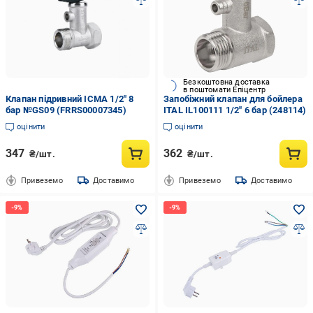
Безкоштовна доставка
в поштомати Епіцентр
Клапан підривний ICMA 1/2" 8
Запобіжний клапан для бойлера
бар №GS09 (FRRS00007345)
ITAL IL100111 1/2" 6 бар (248114)
оцінити
оцінити
347
362
₴/шт.
₴/шт.
Привеземо
Доставимо
Привеземо
Доставимо