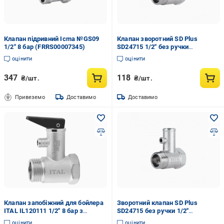
Клапан підривний Icma №GS09
Клапан зворотний SD Plus
1/2" 8 бар (FRRS00007345)
SD24715 1/2" без ручки
(FRRS00006810)
оцінити
оцінити
347
118
₴/шт.
₴/шт.
Привеземо
Доставимо
Доставимо
Клапан запобіжний для бойлера
Зворотний клапан SD Plus
ITAL IL120111 1/2" 8 бар з
SD24715 без ручки 1/2"
ручкою (SQ-1055585)
(FRRS00006810)
оцінити
оцінити