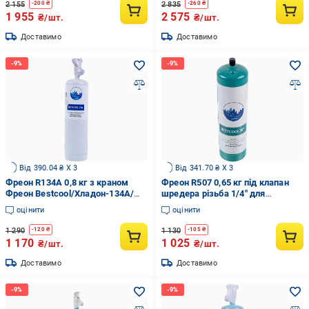
2 155
2 835
-
200
₴
-
260
₴
1 955
2 575
₴/шт.
₴/шт.
Доставимо
Доставимо
Від 390.04 ₴ X 3
Від 341.70 ₴ X 3
Фреон R134A 0,8 кг з краном
Фреон R507 0,65 кг під клапан
Фреон Bestcool/Хладон-134A/
шредера різьба 1/4" для
ДФУ-134A/HFC-134A
холодильного обладнання
оцінити
оцінити
(00000044220)
(00000043294)
1 290
1 130
-
120
₴
-
105
₴
1 170
1 025
₴/шт.
₴/шт.
Доставимо
Доставимо