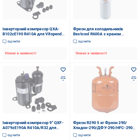
Інверторний компресор QXA-
Фреон для холодильників
B102zE190 R410A для Vitopend
Bestcool R600A з краном
100 WH0A/WH1B/WH1D
Хладон-600A/HFC-600A 0,42 кг
оцінити
оцінити
(00000046557)
(00000044266)
Немає в наявності
Немає в наявності
Інверторний компресор 9" QXF-
Фреон R290 5 кг Фреон 290/
A079zE190A R410A/R32 для
Хладон-290/ДФУ-290/HFC-290
Tronic Heat 3000/3500
(00000044417)
оцінити
оцінити
(00000046597)