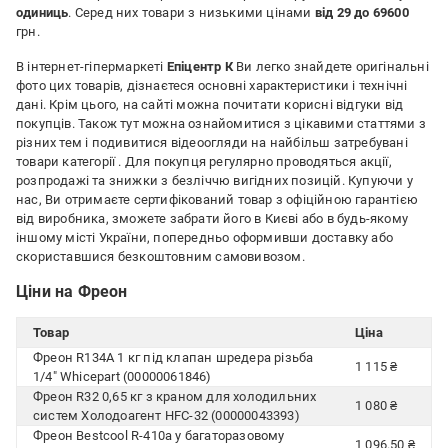
одиниць
. Серед них товари з низькими цінами
від 29 до 69600
грн.
В інтернет-гіпермаркеті
Епіцентр К
Ви легко знайдете оригінальні
фото цих товарів, дізнаєтеся основні характеристики і технічні
дані. Крім цього, на сайті можна почитати корисні відгуки від
покупців. Також тут можна ознайомитися з цікавими статтями з
різних тем і подивитися відеоогляди на найбільш затребувані
товари категорії
. Для покупця регулярно проводяться акції,
розпродажі та знижки з безліччю вигідних позицій. Купуючи у
нас, Ви отримаєте сертифікований товар з офіційною гарантією
від виробника, зможете забрати його в Києві або в будь-якому
іншому місті України, попередньо оформивши доставку або
скориставшися безкоштовним самовивозом.
Ціни на Фреон
Товар
Ціна
Фреон R134A 1 кг під клапан шредера різьба
1 115 ₴
1/4" Whicepart (00000061846)
Фреон R32 0,65 кг з краном для холодильних
1 080 ₴
систем Холодоагент HFC-32 (00000043393)
Фреон Bestcool R-410a у багаторазовому
1 096.50 ₴