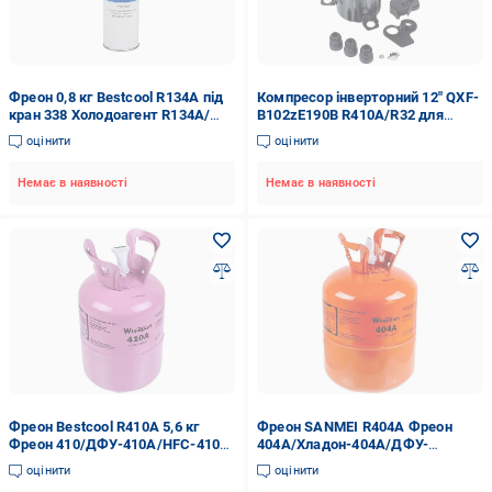
Фреон 0,8 кг Bestcool R134A під
Компресор інверторний 12" QXF-
кран 338 Холодоагент R134A/
B102zE190B R410A/R32 для
Хладон-134A (00000043298)
кондиціонерів GREE
оцінити
оцінити
Cooper&Hunter (00000046599)
Немає в наявності
Немає в наявності
Фреон Bestcool R410A 5,6 кг
Фреон SANMEI R404А Фреон
Фреон 410/ДФУ-410A/HFC-410A
404А/Хладон-404А/ДФУ-
(00000044216)
R04А/HFC-404А 10,9 кг
оцінити
оцінити
(00000041552)