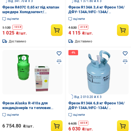
Від 341.70 ₴ X 3
Від 1 371.80 ₴ X 3
Фреон R407C 0,65 кг під клапан
Фреон R134A 3,4 кг Фреон 134/
шредера Холодоагент/
ДФУ-134A/HFC-134A/
Хладон-407C/ДФУ-407C
Хладон-134A (00000043288)
оцінити
оцінити
(00000044218)
1 130
4 530
-
105
₴
-
415
₴
1 025
4 115
₴/шт.
₴/шт.
Доставимо
Доставимо
Від 2 010.20 ₴ X 3
Фреон Alaska R-410a для
Фреон R134A 6,8 кг Фреон 134/
кондиціонерів та теплових
ДФУ-134A/HFC-134A/
насосів 10 кг
Хладон-134A (00000044214)
оцінити
оцінити
6 635
-
605
₴
6 754.80
₴/шт.
6 030
₴/шт.