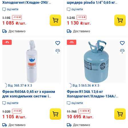
Холодоагент/Хладон-290/
шредера різьба 1/4" 0,65 кг
ДФУ-290/HFC-290 (00000043289)
Bestcool (00000043295)
оцінити
оцінити
1 195
1 245
-
110
₴
-
115
₴
1 085
1 130
₴/шт.
₴/шт.
Доставимо
Доставимо
Від 368.37 ₴ X 3
Від 3 565.36 ₴ X 3
Фреон R404A 0,65 кг з краном
Фреон R134А 13,6 кг
для холодильних систем і
Холодоагент/Хладон-134А/
кондиціонерів (00000043291)
Фреон 134/ДФУ-134А/HFC-134 А
оцінити
оцінити
(00000044543)
1 220
11 765
-
115
₴
-
1 070
₴
1 105
10 695
₴/шт.
₴/шт.
Доставимо
Доставимо