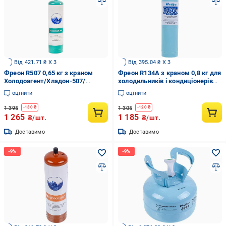
Від 421.71 ₴ X 3
Від 395.04 ₴ X 3
Фреон R507 0,65 кг з краном
Фреон R134A з краном 0,8 кг для
Холодоагент/Хладон-507/
холодильників і кондиціонерів
ДФУ-507/HFC-507 (00000044219)
Whicepart (00000050212)
оцінити
оцінити
1 395
1 305
-
130
₴
-
120
₴
1 265
1 185
₴/шт.
₴/шт.
Доставимо
Доставимо