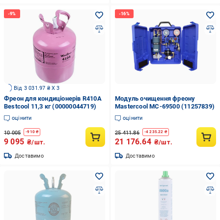
Від 3 031.97 ₴ X 3
Фреон для кондиціонерів R410A
Модуль очищення фреону
Bestcool 11,3 кг (00000044719)
Mastercool MC-69500 (11257839)
оцінити
оцінити
10 005
25 411.86
-
910
₴
-
4 235.22
₴
9 095
21 176.64
₴/шт.
₴/шт.
Доставимо
Доставимо