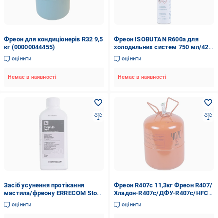
Фреон для кондиціонерів R32 9,5
Фреон ISOBUTAN R600a для
кг (00000044455)
холодильних систем 750 мл/420
г (00000016807)
оцінити
оцінити
Немає в наявності
Немає в наявності
Засіб усунення протікання
Фреон R407c 11,3кг Фреон R407/
мастила/фреону ERRECOM Stop
Хладон-R407c/ДФУ-R407c/HFC-
Leak TR 1061.Q.P2 12 доз по 7,5
R407 C (00000047757)
оцінити
оцінити
мл 250 мл (00000044102)