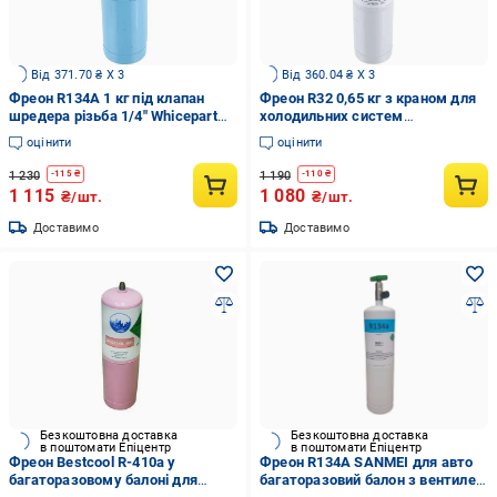
Від 371.70 ₴ X 3
Від 360.04 ₴ X 3
Фреон R134A 1 кг під клапан
Фреон R32 0,65 кг з краном для
шредера різьба 1/4" Whicepart
холодильних систем
(00000061846)
Холодоагент HFC-32
оцінити
оцінити
(00000043393)
1 230
1 190
-
115
₴
-
110
₴
1 115
1 080
₴/шт.
₴/шт.
Доставимо
Доставимо
Безкоштовна доставка
Безкоштовна доставка
в поштомати Епіцентр
в поштомати Епіцентр
Фреон Bestcool R-410a у
Фреон R134А SANMEI для авто
багаторазовому балоні для
багаторазовий балон з вентилем