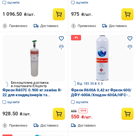
кондиціонерів 0,65 кг
0,9 кг
оцінити
оцінити
1 096.50
975
₴/шт.
₴/шт.
Привеземо
Доставимо
Привеземо
Доставимо
Безкоштовна доставка
Від 183.35 ₴ X 3
в поштомати Епіцентр
Фреон R407C 0.900 кг заміна R-
Фреон R600A 0,42 кг Фреон 600/
22 для кондиціонерів та
ДФУ-600A/Хладон-600A/HFC-
теплових насосів
600A (00000043399)
оцінити
оцінити
605
-
55
₴
928.50
₴/шт.
550
₴/шт.
Привеземо
Доставимо
Доставимо