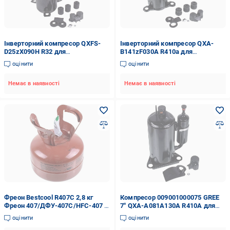
Інверторний компресор QXFS-
Інверторний компресор QXA-
D25zX090H R32 для
B141zF030A R410a для
UE32H5303AK/UE32H5373AS
кондиціонерів Gree
оцінити
оцінити
(00000046594)
Cooper&Hunter (00000046579)
Немає в наявності
Немає в наявності
Фреон Bestcool R407C 2,8 кг
Компресор 009001000075 GREE
Фреон 407/ДФУ-407C/HFC-407 C
7" QXA-A081A130A R410A для
(00000044222)
кондиціонерів Cooper&Hunter
оцінити
оцінити
(00000046593)