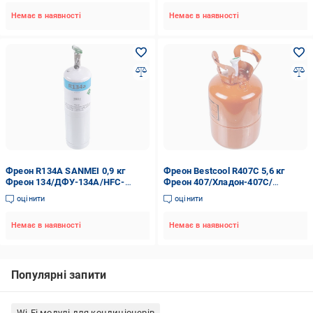
Немає в наявності
Немає в наявності
Фреон R134А SANMEI 0,9 кг
Фреон Bestcool R407C 5,6 кг
Фреон 134/ДФУ-134А/HFC-
Фреон 407/Хладон-407C/
134A/Хладон-134А
ДФУ-407C/HFC-407 C
оцінити
оцінити
(00000041550)
(00000044215)
Немає в наявності
Немає в наявності
Популярні запити
Wi-Fi модулі для кондиціонерів