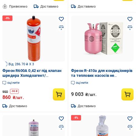
Привеземо
Доставимо
Доставимо
Від 286.70 ₴ X 3
Фреон R600A 0,42 кг під клапан
Фреон R-410a для кондиціонерів
шредера Холодоагент/
та теплових насосів не
Хладон-600A/ДФУ-600A
руйнуючий озон 11,3 кг
оцінити
оцінити
(00000043292)
950
-
90
₴
9 003
₴/шт.
860
₴/шт.
Доставимо
Доставимо