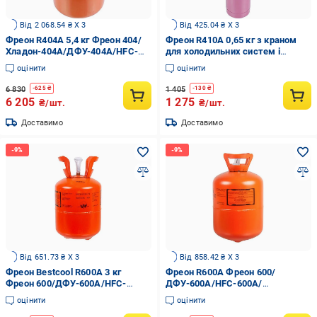
Від 2 068.54 ₴ X 3
Від 425.04 ₴ X 3
Фреон R404A 5,4 кг Фреон 404/
Фреон R410А 0,65 кг з краном
Хладон-404A/ДФУ-404A/HFC-
для холодильних систем і
404A (00000043395)
кондиціонерів (00000043290)
оцінити
оцінити
6 830
1 405
-
625
₴
-
130
₴
6 205
1 275
₴/шт.
₴/шт.
Доставимо
Доставимо
Від 651.73 ₴ X 3
Від 858.42 ₴ X 3
Фреон Bestcool R600A 3 кг
Фреон R600A Фреон 600/
Фреон 600/ДФУ-600A/HFC-
ДФУ-600A/HFC-600A/
600A/Хладон-600A
Хладон-600A 6,5 кг
оцінити
оцінити
(00000043297)
(00000042276)