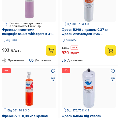
Безкоштовна доставка
Від 306.70 ₴ X 3
в поштомати Епіцентр
Фреон для системи
Фреон R290 з краном 0,37 кг
кондиціювання Whicepart R-410a
Фреон 290/Хладон-290/
з клапаном Шредера 700 г
ДФУ-290/HFC-290 (00000044556)
оцінити
оцінити
1 015
-
95
₴
903
₴/шт.
920
₴/шт.
Привеземо
Доставимо
Доставимо
Від 361.70 ₴ X 3
Від 376.70 ₴ X 3
Фреон R290 0,38 кг з краном
Фреон R404A під клапан