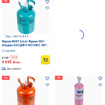
Від 1 565.16 ₴ X 3
Фреон R507 5,6 кг Фреон 507/
Хладон-507/ДФУ-507/HFC-507
(00000043394)
оцінити
5 165
-
470
₴
4 695
₴/шт.
Доставимо