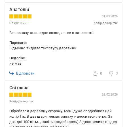
Анатолій
01.03.2026
Об'єм: 0.75
Колір-декор: тік
Без запаху та швидко сохне, легке в нанесенні.
Переваги:
Відмінно виділяє тексстуру деревини
Недоліки:
не має
Відповісти
0
0
Світлана
26.02.2026
Колір-декор: тік
Обробляли дерев'яну огорожу. Мені дуже сподобався цей
колір Тік. В два шари, немає запаху, наноситься легко. За
два дні 100 кв м. , навіть сподобалось) З двох великих відер