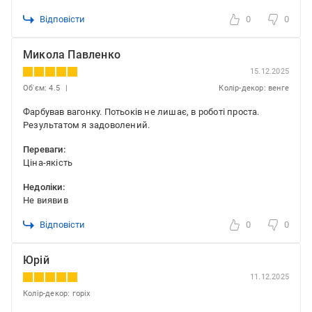
Відповісти
0
0
Микола Павленко
15.12.2025
Об'єм: 4.5
Колір-декор: венге
Фарбував вагонку. Потьоків не лишає, в роботі проста.
Результатом я задоволений.
Переваги:
Ціна-якість
Недоліки:
Не виявив
Відповісти
0
0
Юрій
11.12.2025
Колір-декор: горіх