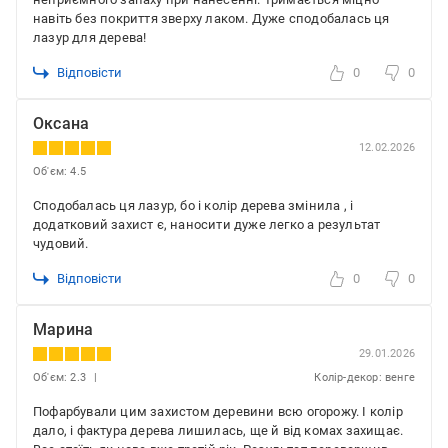
навіть без покриття зверху лаком. Дуже сподобалась ця
лазур для дерева!
Відповісти
0
0
Оксана
12.02.2026
Об'єм: 4.5
Сподобалась ця лазур, бо і колір дерева змінила , і
додатковий захист є, наносити дуже легко а результат
чудовий.
Відповісти
0
0
Марина
29.01.2026
Об'єм: 2.3
Колір-декор: венге
Пофарбували цим захистом деревини всю огорожу. І колір
дало, і фактура дерева лишилась, ще й від комах захищає.