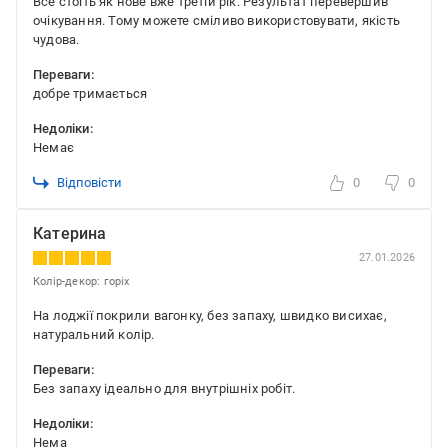
Все стоїть як нове вже третій рік. Результат перевершив
очікування. Тому можете сміливо використовувати, якість
чудова.
Переваги:
добре тримається
Недоліки:
Немає
Відповісти
0
0
Катерина
27.01.2026
Колір-декор: горіх
На лоджії покрили вагонку, без запаху, швидко висихає,
натуральний колір.
Переваги:
Без запаху ідеально для внутрішніх робіт.
Недоліки:
Нема