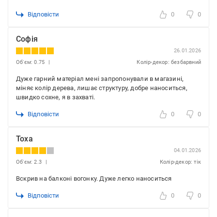
Відповісти
0
0
Софія
26.01.2026
Об'єм: 0.75
Колір-декор: безбарвний
Дуже гарний матеріал мені запропонували в магазині,
міняє колір дерева, лишає структуру, добре наноситься,
швидко сохне, я в захваті.
Відповісти
0
0
Тоха
04.01.2026
Об'єм: 2.3
Колір-декор: тік
Вскрив на балконі вогонку. Дуже легко наноситься
Відповісти
0
0