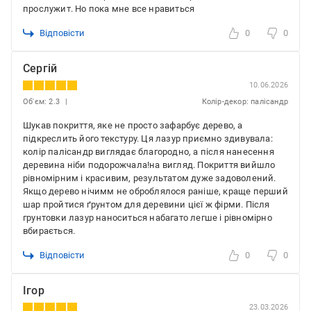
прослужит. Но пока мне все нравиться
Відповісти
0
0
Сергій
10.06.2026
Об'єм: 2.3
Колір-декор: палісандр
Шукав покриття, яке не просто зафарбує дерево, а
підкреслить його текстуру. Ця лазур приємно здивувала:
колір палісандр виглядає благородно, а після нанесення
деревина ніби подорожчала!на вигляд. Покриття вийшло
рівномірним і красивим, результатом дуже задоволений.
Якщо дерево нічимм не оброблялося раніше, краще перший
шар пройтися ґрунтом для деревини цієї ж фірми. Після
грунтовки лазур наноситься набагато легше і рівномірно
вбирається.
Відповісти
0
0
Ігор
23.03.2026