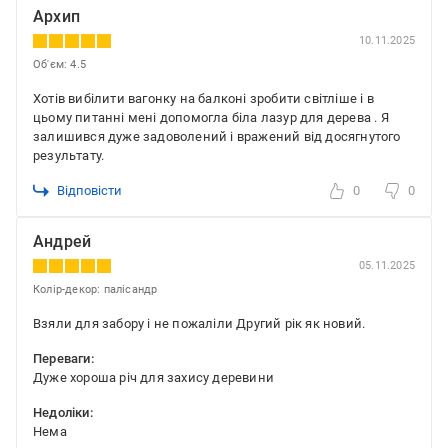
Архип
10.11.2025
Об'єм: 4.5
Хотів вибілити вагонку на балконі зробити світліше і в
цьому питанні мені допомогла біла лазур для дерева . Я
залишився дуже задоволений і вражений від досягнутого
результату.
Відповісти
0
0
Андрей
05.11.2025
Колір-декор: палісандр
Взяли для забору і не пожаліли Другий рік як новий.
Переваги:
Дуже хороша річ для захису деревини
Недоліки:
Нема