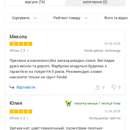
відгуки
запитання
Сортувати
Рейтинг товару
Фото та відео
Микола
24.06.2026
Об'єм: 2.3
Колір-декор: палісандр
Приємна в нанесенні,без запаху,швидко сохне. Виглядає
дуже якісно та дорого. Фарбуємо модульні будинки з
гарантією на покриття 5 років. Рекомендую ззовні
наносити тільки на грунт Feidal.
Відповісти
0
0
Юлия
покупка менше 1 місяця томy
13.06.2026
Об'єм: 2.3
Колір-декор: орегон
Запаха нет, цвет прикольный, посмотрим сколько