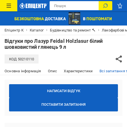
Епіцентр К
Каталог
Будівництво та ремонт 🔨
Лакофарбові м
Відгуки про
Лазур Feidal Holzlasur білий
шовковистий глянець 9 л
КОД
50210110
Основна інформація
Опис
Характеристики
Всі запитання т
НАПИСАТИ ВІДГУК
ПОСТАВИТИ ЗАПИТАННЯ