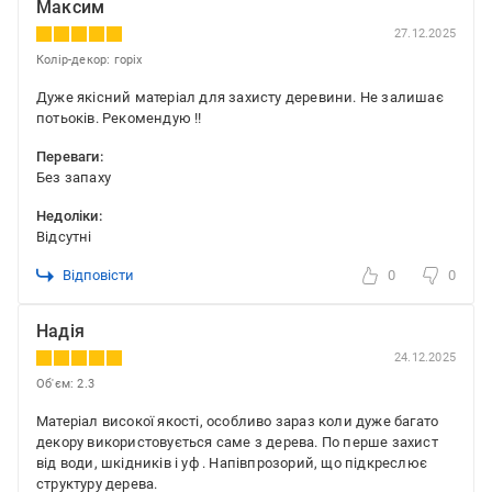
Максим
27.12.2025
Колір-декор: горіх
Дуже якісний матеріал для захисту деревини. Не залишає
потьоків. Рекомендую !!
Переваги:
Без запаху
Недоліки:
Відсутні
Відповісти
0
0
Надія
24.12.2025
Об'єм: 2.3
Матеріал високої якості, особливо зараз коли дуже багато
декору використовується саме з дерева. По перше захист
від води, шкідників і уф . Напівпрозорий, що підкреслює
структуру дерева.