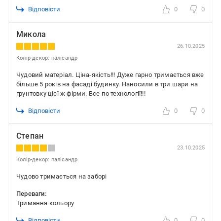
Відповісти
0
0
Микола
26.10.2025
Колір-декор: палісандр
Чудовий матеріал. Ціна-якість!!! Дуже гарно тримається вже
більше 5 років на фасаді будинку. Наносили в три шари на
грунтовку цієї ж фірми. Все по технології!!!
Відповісти
0
0
Степан
23.10.2025
Колір-декор: палісандр
Чудово тримається на заборі
Переваги:
Тримання кольору
Відповісти
0
0