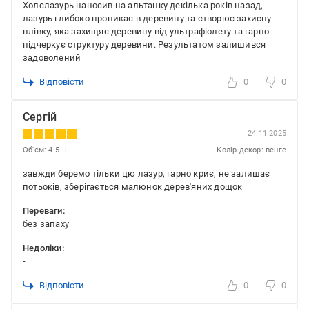
Холслазурь наносив на альтанку декілька років назад,
лазурь глибоко проникає в деревину та створює захисну
плівку, яка захищяє деревину від ультрафіолету та гарно
підчеркує структуру деревини. Результатом залишився
задоволений
Відповісти
0
0
Сергій
24.11.2025
Об'єм: 4.5
Колір-декор: венге
завжди беремо тільки цю лазур, гарно криє, не залишає
потьоків, зберігається малюнок дерев'яних дощок
Переваги:
без запаху
Недоліки:
-
Відповісти
0
0