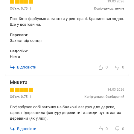
19.03.2026
Об'єм: 0.75
Колір-декор: венге
Постійно фарбуємо альтанки у ресторані. Красиво виглядає.
Ще у довговічна.
Переваги:
Захист від сонця
Недоліки:
Нема
Відповісти
0
0
Микита
14.03.2026
Об'єм: 0.75
Колір-декор: безбарвний
Пофарбував собі вагонку на балконі лазурю для дерева,
гарно підкреслила фактуру деревини і завжди чутно запах
деревини (як у лісі).
Відповісти
0
0