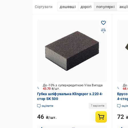
Сортувати
дешевші
дорогі
популярні
акції
До -10% з суперкредиткою Visa Вигода
До 
43.70
₴/шт.
68
Губка шліфувальна Klingspor з.220 4-
Брусо
стор SK 500
4-сто
оцінити
оці
7 варіантів
46
72
₴/шт.