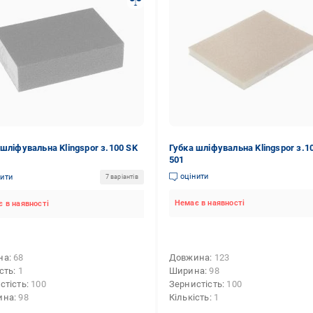
 шліфувальна Klingspor з.100 SK
Губка шліфувальна Klingspor з.1
501
оцінити
нити
7 варіантів
Немає в наявності
 в наявності
на
68
Довжина
123
ість
1
Ширина
98
стість
100
Зернистість
100
ина
98
Кількість
1