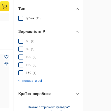
Тип
губка
(21)
Зернистість Р
60
(2)
80
(1)
100
(2)
120
(2)
150
(1)
180
220
(2)
(2)
показати всі
Країна-виробник
Німеччина
(22)
Немає потрібного фільтра?