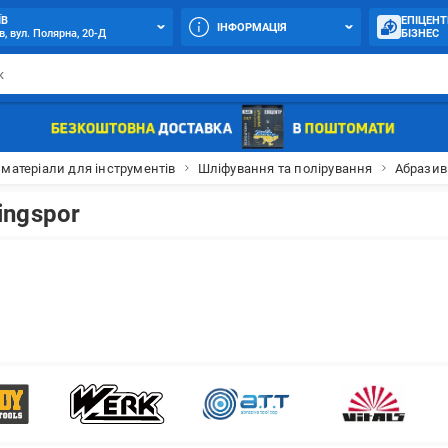
ЇВ
ЕПІЦЕНТ
ІНФОРМАЦІЯ
в, вул. Полярна, 20-Д
БІЗНЕС
 матеріали для інструментів
Шліфування та полірування
Абразивн
ingspor