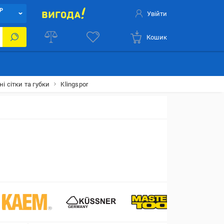
Р
Увійти
Кошик
і сітки та губки
Klingspor