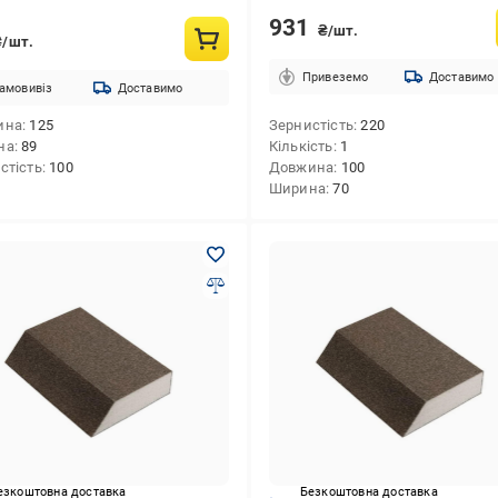
931
₴/шт.
₴/шт.
Привеземо
Доставимо
амовивіз
Доставимо
ина
125
Зернистість
220
на
89
Кількість
1
стість
100
Довжина
100
Ширина
70
езкоштовна доставка
Безкоштовна доставка