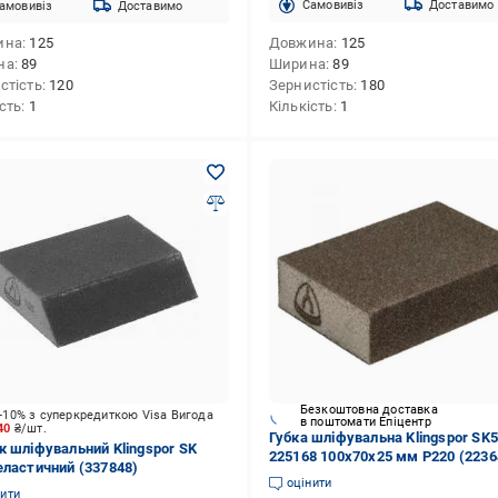
Cамовивіз
Доставимо
амовивіз
Доставимо
ина
125
Довжина
125
на
89
Ширина
89
стість
120
Зернистість
180
ість
1
Кількість
1
Безкоштовна доставка
-10% з суперкредиткою Visa Вигода
в поштомати Епіцентр
.40
₴/шт.
Губка шліфувальна Klingspor SK
к шліфувальний Klingspor SK
225168 100х70х25 мм P220 (2236
еластичний (337848)
оцінити
нити