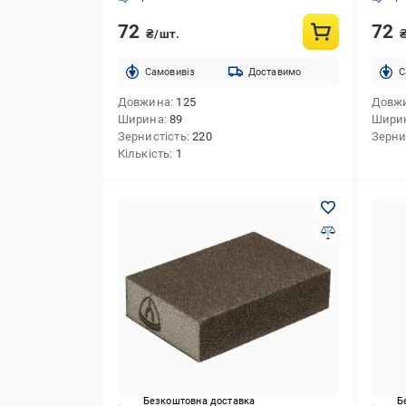
72
72
₴/шт.
Cамовивіз
Доставимо
C
Довжина
125
Довж
Ширина
89
Шири
Зернистість
220
Зерни
Кількість
1
Безкоштовна доставка
Б