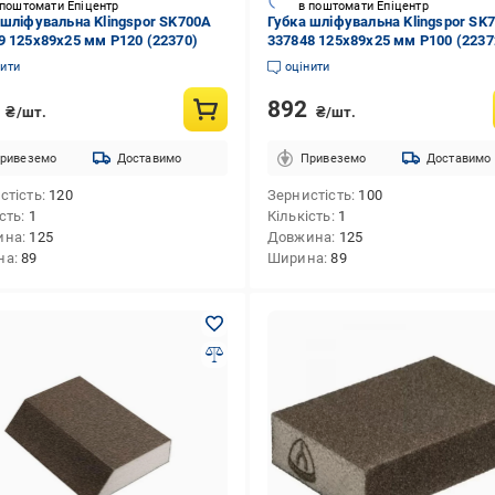
 поштомати Епіцентр
в поштомати Епіцентр
 шліфувальна Klingspor SK700A
Губка шліфувальна Klingspor SK
9 125х89х25 мм P120 (22370)
337848 125х89х25 мм P100 (2237
нити
оцінити
2
892
₴/шт.
₴/шт.
ривеземо
Доставимо
Привеземо
Доставимо
стість
120
Зернистість
100
ість
1
Кількість
1
ина
125
Довжина
125
на
89
Ширина
89