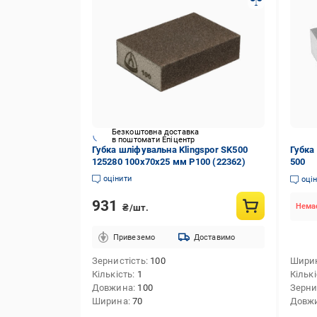
Безкоштовна доставка
в поштомати Епіцентр
Губка шліфувальна Klingspor SK500
Губка
125280 100х70х25 мм P100 (22362)
500
оцінити
оці
931
Немає
₴/шт.
Привеземо
Доставимо
Зернистість
100
Шири
Кількість
1
Кільк
Довжина
100
Зерни
Ширина
70
Довж