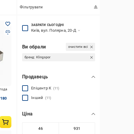
Фільтрувати
ЗАБРАТИ СЬОГОДНІ
Київ, вул. Полярна, 20-Д
Ви обрали
очистити всі
бренд:
Klingspor
Продавець
Епіцентр К
(11)
игода
Інший
P180
(11)
Ціна