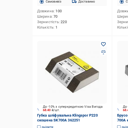
Cамовивіз
Доставимо
C
Довжина
100
Довж
Ширина
70
Шири
Зернистість
220
Зерни
Кількість
1
Кільк
До -10% з суперкредиткою Visa Вигода
До 
68.40
₴/шт.
68
Губка шліфувальна Klingspor P220
Брусо
скошена SK700A 362251
700A 
оцінити
оці