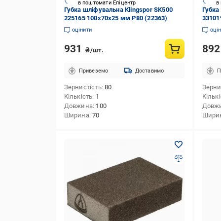
в поштомати Епіцентр
в
Губка шліфувальна Klingspor SK500
Губка
225165 100х70х25 мм P80 (22363)
33101
оцінити
оці
931
89
₴/шт.
Привеземо
Доставимо
П
Зернистість
80
Зерни
Кількість
1
Кільк
Довжина
100
Довж
Ширина
70
Шири