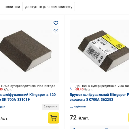
новинки
доступно для самовивозу
-10% з суперкредиткою Visa Вигода
До -10% з суперкредиткою Visa В
.40
₴/шт.
68.40
₴/шт.
к шліфувальний Klingspor з.120
Брусок шліфувальний Klingspor 
р SK 700A 331019
скошена SK700A 362253
оцінити
нити
2 варіанти
72
₴/шт.
₴/шт.