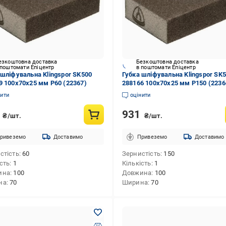
езкоштовна доставка
Безкоштовна доставка
 поштомати Епіцентр
в поштомати Епіцентр
 шліфувальна Klingspor SK500
Губка шліфувальна Klingspor SK
9 100х70х25 мм P60 (22367)
288166 100х70х25 мм P150 (2236
нити
оцінити
1
931
₴/шт.
₴/шт.
ривеземо
Доставимо
Привеземо
Доставимо
стість
60
Зернистість
150
ість
1
Кількість
1
ина
100
Довжина
100
на
70
Ширина
70