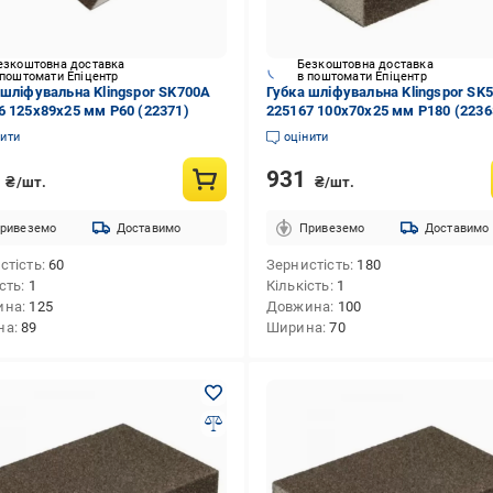
езкоштовна доставка
Безкоштовна доставка
 поштомати Епіцентр
в поштомати Епіцентр
 шліфувальна Klingspor SK700A
Губка шліфувальна Klingspor SK
6 125х89х25 мм P60 (22371)
225167 100х70х25 мм P180 (2236
нити
оцінити
2
931
₴/шт.
₴/шт.
ривеземо
Доставимо
Привеземо
Доставимо
стість
60
Зернистість
180
ість
1
Кількість
1
ина
125
Довжина
100
на
89
Ширина
70