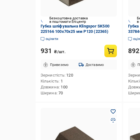
Безкоштовна доставка
Б
в поштомати Епіцентр
в
Губка шліфувальна Klingspor SK500
Губка
225166 100х70х25 мм P120 (22365)
33784
оцінити
оці
931
89
₴/шт.
Привеземо
Доставимо
П
Зернистість
120
Зерни
Кількість
1
Кільк
Довжина
100
Довж
Ширина
70
Шири