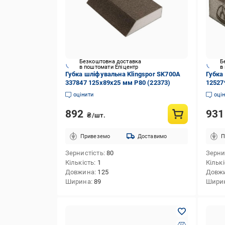
Безкоштовна доставка
Б
в поштомати Епіцентр
в
Губка шліфувальна Klingspor SK700A
Губка
337847 125х89х25 мм P80 (22373)
12527
оцінити
оці
892
93
₴/шт.
Привеземо
Доставимо
П
Зернистість
80
Зерни
Кількість
1
Кільк
Довжина
125
Довж
Ширина
89
Шири