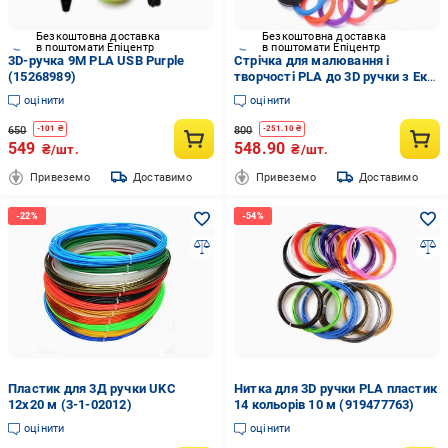
Безкоштовна доставка
Безкоштовна доставка
в поштомати Епіцентр
в поштомати Епіцентр
3D-ручка 9M PLA USB Purple
Стрічка для малювання і
(15268989)
творчості PLA до 3D ручки з Еко
пластиком по 10 м 20 шт.
оцінити
оцінити
650
800
-
101
₴
-
251.10
₴
549
548.90
₴/шт.
₴/шт.
Привеземо
Доставимо
Привеземо
Доставимо
Пластик для 3Д ручки UKC
Нитка для 3D ручки PLA пластик
12х20 м (3-1-02012)
14 кольорів 10 м (919477763)
оцінити
оцінити