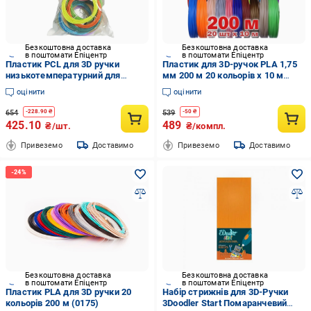
Безкоштовна доставка
Безкоштовна доставка
в поштомати Епіцентр
в поштомати Епіцентр
Пластик PCL для 3D ручки
Пластик для 3D-ручок PLA 1,75
низькотемпературний для
мм 200 м 20 кольорів х 10 м
малювання 20 кольорів по 5 м
(374404)
оцінити
оцінити
(2701)
654
539
-
228.90
₴
-
50
₴
425.10
489
₴/шт.
₴/компл.
Привеземо
Доставимо
Привеземо
Доставимо
Безкоштовна доставка
Безкоштовна доставка
в поштомати Епіцентр
в поштомати Епіцентр
Пластик PLA для 3D ручки 20
Набір стрижнів для 3D-Ручки
кольорів 200 м (0175)
3Doodler Start Помаранчевий