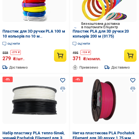
Безкоштовна доставка
в поштомати Епіцентр
Пластик для 3D ручки PLA 100 м
Пластик PLA для 3D ручки 20
10 кольорів по 10 м
кольорів 200 м (0175)
Різнокольоровий (0067475)
оцінити
оцінити
558
495
-
279
₴
-
124
₴
279
371
₴/шт.
₴/компл.
Доставимо
Привеземо
Доставимо
Набір пластику PLA тепло білий,
Нитка пластикова PLA Pochatok
чорний Pochatok Filament для ЗD
Filament для ЗD друку 1,75 мм