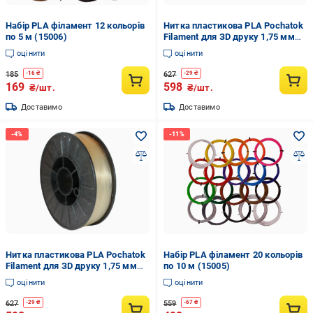
Набір PLA філамент 12 кольорів
Нитка пластикова PLA Pochatok
по 5 м (15006)
Filament для ЗD друку 1,75 мм
0,75 кг Світло-жовтий (13021)
оцінити
оцінити
185
627
-
16
₴
-
29
₴
169
598
₴/шт.
₴/шт.
Доставимо
Доставимо
Нитка пластикова PLA Pochatok
Набір PLA філамент 20 кольорів
Filament для ЗD друку 1,75 мм
по 10 м (15005)
0,75 кг Прозорий (13001)
оцінити
оцінити
627
559
-
29
₴
-
67
₴