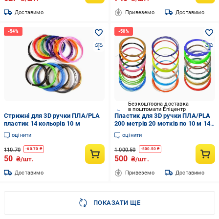
Доставимо
Привеземо
Доставимо
Безкоштовна доставка
в поштомати Епіцентр
Стрижні для 3D ручки ПЛА/PLA
Пластик для 3D ручки ПЛА/PLA
пластик 14 кольорів 10 м
200 метрів 20 мотків по 10 м 14
кольорів
оцінити
оцінити
110.70
1 000.50
-
60.70
₴
-
500.50
₴
50
500
₴/шт.
₴/шт.
Доставимо
Привеземо
Доставимо
ПОКАЗАТИ ЩЕ