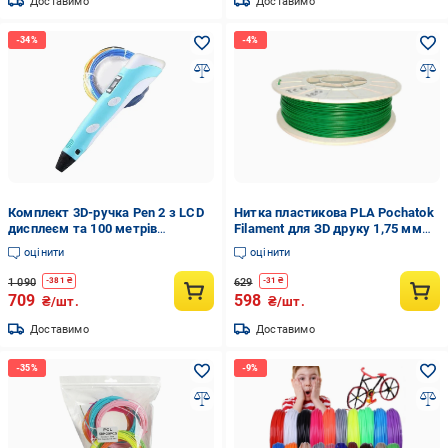
Доставимо
Доставимо
Комплект 3D-ручка Pen 2 з LCD
Нитка пластикова PLA Pochatok
дисплеєм та 100 метрів
Filament для ЗD друку 1,75 мм
пластику (1014095880)
0,75 кг Зелений (13006)
оцінити
оцінити
1 090
629
-
381
₴
-
31
₴
709
598
₴/шт.
₴/шт.
Доставимо
Доставимо