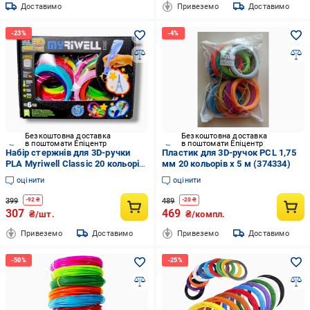
Доставимо
Привеземо
Доставимо
Безкоштовна доставка
Безкоштовна доставка
в поштомати Епіцентр
в поштомати Епіцентр
Набір стержнів для 3D-ручки
Пластик для 3D-ручок PCL 1,75
PLA Myriwell Classic 20 кольорів
мм 20 кольорів х 5 м (374334)
по 5 м 1,75 мм (2073345195203)
оцінити
оцінити
399
489
-
92
₴
-
20
₴
307
469
₴/шт.
₴/компл.
Привеземо
Доставимо
Привеземо
Доставимо