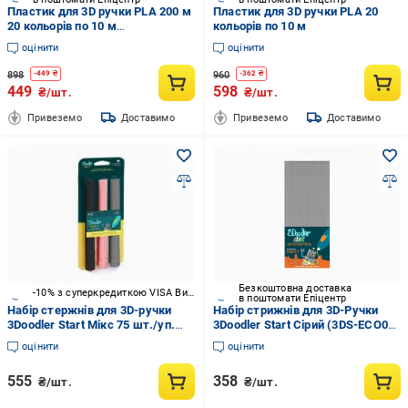
Пластик для 3D ручки PLA 200 м
Пластик для 3D ручки PLA 20
20 кольорів по 10 м
кольорів по 10 м
Різнокольоровий (0067474)
оцінити
оцінити
898
960
-
449
₴
-
362
₴
449
598
₴/шт.
₴/шт.
Привеземо
Доставимо
Привеземо
Доставимо
Безкоштовна доставка
-10% з суперкредиткою VISA Вигода
в поштомати Епіцентр
Набір стержнів для 3D-ручки
Набір стрижнів для 3D-Ручки
3Doodler Start Мікс 75 шт./уп.
3Doodler Start Сірий (3DS-ECO08-
3DS-ECO-MIX3-75
GREY-24-ks)
оцінити
оцінити
555
358
₴/шт.
₴/шт.