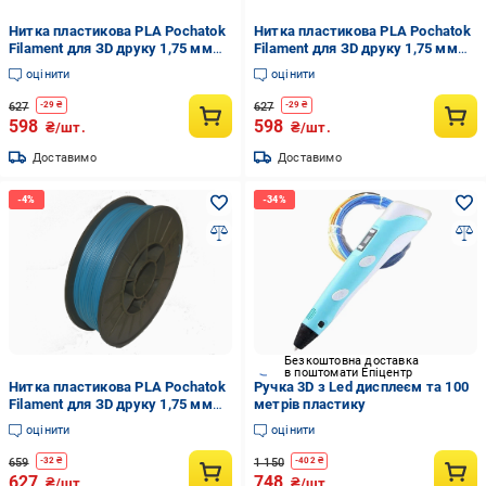
Нитка пластикова PLA Pochatok
Нитка пластикова PLA Pochatok
Filament для ЗD друку 1,75 мм
Filament для ЗD друку 1,75 мм
0,75 кг Світло-блакитний (13014)
0,75 кг Сірий (13011)
оцінити
оцінити
627
627
-
29
₴
-
29
₴
598
598
₴/шт.
₴/шт.
Доставимо
Доставимо
Безкоштовна доставка
в поштомати Епіцентр
Нитка пластикова PLA Pochatok
Ручка 3D з Led дисплеєм та 100
Filament для ЗD друку 1,75 мм
метрів пластику
0,75 кг шовкова Блакитний
оцінити
оцінити
(13051)
659
1 150
-
32
₴
-
402
₴
627
748
₴/шт.
₴/шт.