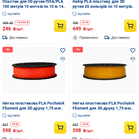
Пластик для 3D ручки ПЛА/PLA
Набір PLA пластику для 3D
100 метрів 10 мотків по 10 м 14
ручки 20 кольорів по 10 метрів
кольорів
(PP-2010)
оцінити
оцінити
409.50
700
-
163.50
₴
-
51
₴
246
649
₴/шт.
₴/шт.
Доставимо
Привеземо
Доставимо
Нитка пластикова PLA Pochatok
Нитка пластикова PLA Pochatok
Filament для ЗD друку 1,75 мм
Filament для ЗD друку 1,75 мм
0,75 кг Помаранчевий (13009)
0,75 кг Помаранчевий (13029)
оцінити
оцінити
627
627
-
29
₴
-
29
₴
598
598
₴/шт.
₴/шт.