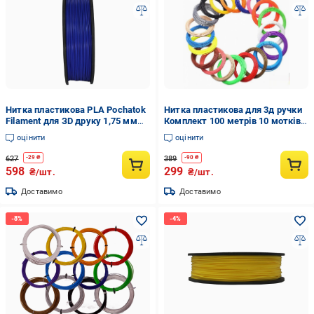
Нитка пластикова PLA Pochatok
Нитка пластикова для 3д ручки
Filament для ЗD друку 1,75 мм
Комплект 100 метрів 10 мотків
0,75 кг Темно-синій (13019)
по 10 м різні кольори
оцінити
оцінити
627
389
-
29
₴
-
90
₴
598
299
₴/шт.
₴/шт.
Доставимо
Доставимо