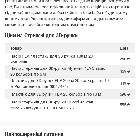
розпродажі та знижки з безліччю вигідних позицій. Купуючи у
нас, Ви отримаєте сертифікований товар з офіційною гарантією
від виробника, зможете забрати його в Києві або в будь-якому
іншому місті України, попередньо оформивши доставку або
скориставшися безкоштовним самовивозом.
Ціни на Стрижні для 3D-ручки
Товар
Ціна
Набір PLA пластику для 3D ручки 100 м 20
250 ₴
кольорів
Набір стержнів для 3D-ручки Myriwell PLA Classic
459 ₴
20 кольорів по 5 м
Пластик для 3D ручки PLA 200 м 20 кольорів по 10
449 ₴
м Різнокольоровий (0067474)
Пластик для 3D ручки PLA 20 кольорів по 10 м
598 ₴
Набір стержнів для 3D-ручки 3Doodler Start
555 ₴
Мікс 75 шт./уп. 3DS-ECO-MIX3-75
Найпоширеніші питання