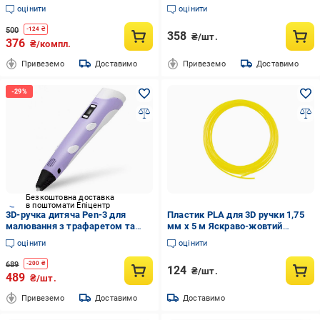
(3DS-ECO06-ORANGE-24-ks)
оцінити
оцінити
500
-
124
₴
358
₴/шт.
376
₴/компл.
Привеземо
Доставимо
Привеземо
Доставимо
Безкоштовна доставка
в поштомати Епіцентр
3D-ручка дитяча Pen-3 для
Пластик PLA для 3D ручки 1,75
малювання з трафаретом та
мм x 5 м Яскраво-жовтий
LCD екраном Фіолетовий (3968)
(287503)
оцінити
оцінити
689
-
200
₴
124
₴/шт.
489
₴/шт.
Привеземо
Доставимо
Доставимо