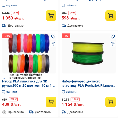
друку 1,75 мм 0,75 кг 2в1
0,75 кг Рожевий (13037)
оцінити
оцінити
(16001)
1 149
627
-
99
₴
-
29
₴
1 050
598
₴/шт.
₴/шт.
Доставимо
Доставимо
Безкоштовна доставка
в поштомати Епіцентр
Набор PLA пластика для 3D
Набір флуоресцентного
ручки 200 м 20 цветов п10 м 1,75
пластику PLA Pochatok Filament
мм (6683)
для ЗD друку 1,75 мм 0,75 кг 2в1
оцінити
оцінити
(16011)
639
1 254
-
200
₴
-
100
₴
439
1 154
₴/шт.
₴/шт.
Привеземо
Доставимо
Доставимо