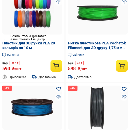
Безкоштовна доставка
в поштомати Епіцентр
Пластик для 3D ручки PLA 20
Нитка пластикова PLA Pochatok
кольорів по 10 м
Filament для ЗD друку 1,75 мм
0,75 кг Світло-зелений (13023)
оцінити
оцінити
960
627
-
367
₴
-
29
₴
593
598
₴/шт.
₴/шт.
Привеземо
Доставимо
Доставимо