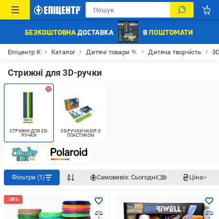
Епіцентр К
Каталог
Дитячі товари 🏃
Дитяча творчість
3D
Стрижні для 3D-ручки
СТРИЖНІ ДЛЯ 3D-
3D-РУЧКИ НАБІР З
РУЧКИ
ПЛАСТИКОМ
Фільтри (1)
Самовивіз:
Сьогодні
Ціна