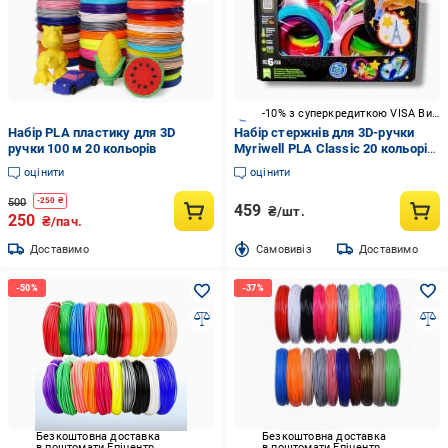
-10% з суперкредиткою VISA Вигода
Набір PLA пластику для 3D
Набір стержнів для 3D-ручки
ручки 100 м 20 кольорів
Myriwell PLA Classic 20 кольорів
по 5 м
оцінити
оцінити
500
-
250
₴
459
₴/шт.
250
₴/пач.
Доставимо
Cамовивіз
Доставимо
Безкоштовна доставка
Безкоштовна доставка
в поштомати Епіцентр
в поштомати Епіцентр