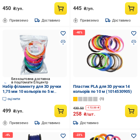
450
445
₴/уп.
₴/уп.
Привеземо
Доставимо
Привеземо
Доставимо
Безкоштовна доставка
в поштомати Епіцентр
Набір філаменту для 3D ручки
Пластик PLA для 3D ручки 14
1,75 мм 10 кольорів по 5 м
кольорів по 10 м (1014530905)
(29664)
оцінити
1
430.50
-
172.50
₴
499
₴/уп.
258
₴/шт.
Привеземо
Доставимо
Доставимо