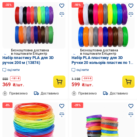
Безкоштовна доставка
Безкоштовна доставка
в поштомати Епіцентр
в поштомати Епіцентр
Набір пластику PLA для 3D
Набір PLA пластику для 3D
ручок 200 м (13874)
Ручки 20 кольорів пластик по 10
м 20 шт. Різнокольоровий
оцінити
оцінити
(3119096876)
550
1 198
-
181
₴
-
599
₴
369
599
₴/шт.
₴/шт.
Привеземо
Доставимо
Привеземо
Доставимо