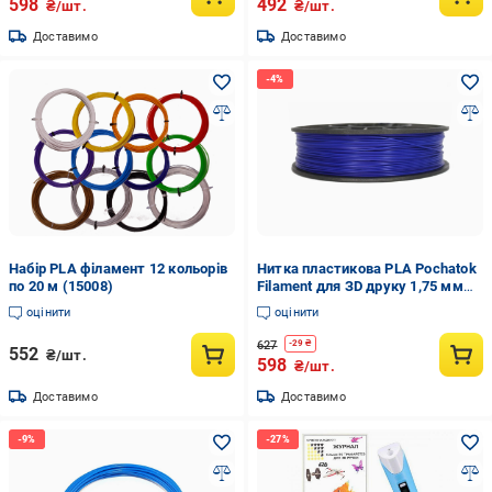
598
492
₴/шт.
₴/шт.
Доставимо
Доставимо
Набір PLA філамент 12 кольорів
Нитка пластикова PLA Pochatok
по 20 м (15008)
Filament для ЗD друку 1,75 мм
0,75 кг Синій (13025)
оцінити
оцінити
627
-
29
₴
552
₴/шт.
598
₴/шт.
Доставимо
Доставимо