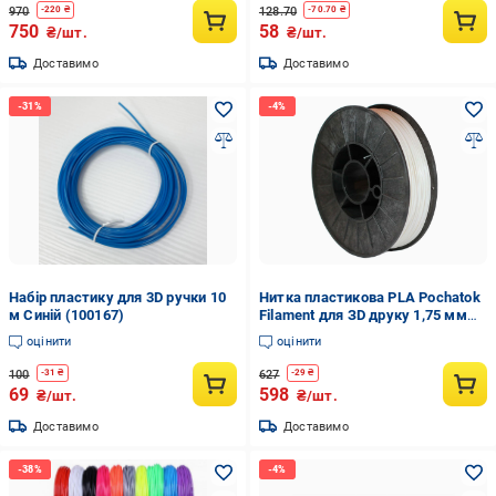
970
128.70
-
220
₴
-
70.70
₴
750
58
₴/шт.
₴/шт.
Доставимо
Доставимо
Набір пластику для 3D ручки 10
Нитка пластикова PLA Pochatok
м Синій (100167)
Filament для ЗD друку 1,75 мм
0,75 кг Теплий білий (13002)
оцінити
оцінити
100
627
-
31
₴
-
29
₴
69
598
₴/шт.
₴/шт.
Доставимо
Доставимо