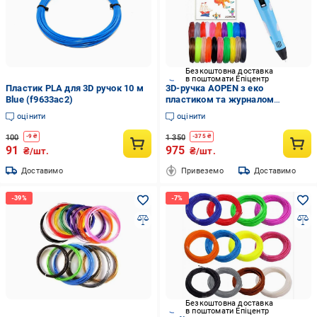
Безкоштовна доставка
в поштомати Епіцентр
Пластик PLA для 3D ручок 10 м
3D-ручка AOPEN з еко
Blue (f9633ac2)
пластиком та журналом
трафаретів (11321102)
оцінити
оцінити
100
1 350
-
9
₴
-
375
₴
91
975
₴/шт.
₴/шт.
Доставимо
Привеземо
Доставимо
Безкоштовна доставка
в поштомати Епіцентр