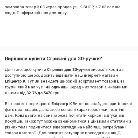
замовила товар 3.03 через продавця LK-SHOP, а 7.03 все ще
жодної інформації про доставку
Вирішили купити Стрижні для 3D-ручки?
Для того, щоб купити
Стрижні для 3D-ручки
високої якості за
доступною ціною, досить відвідати наш інтернет-магазин
Епіцентр К
. Тут Ви знайдете широкий асортимент товарів цієї
групи, який налічує
143 одиниць
. Серед них товари з низькими
цінами
від 32.76 до 5470
грн.
В інтернет-гіпермаркеті
Епіцентр К
Ви легко знайдете оригінальні
фото цих товарів, дізнаєтеся основні характеристики і технічні
дані. Крім цього, на сайті можна почитати корисні відгуки від
покупців. Також тут можна ознайомитися з цікавими статтями з
різних тем і подивитися відеоогляди на найбільш затребувані
товари категорії
. Для покупця регулярно проводяться акції,