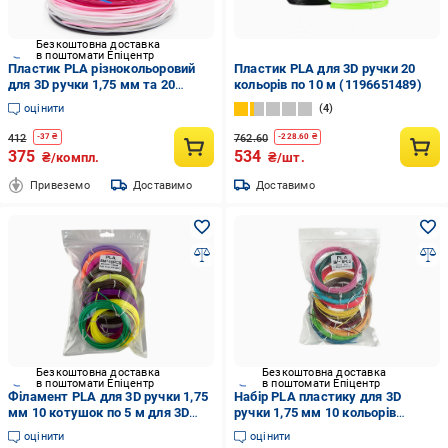
Безкоштовна доставка
в поштомати Епіцентр
Пластик PLA різнокольоровий
Пластик PLA для 3D ручки 20
для 3D ручки 1,75 мм та 20
кольорів по 10 м (1196651489)
кольорів по 5 м (XJ4754)
оцінити
4
412
762.60
-
37
₴
-
228.60
₴
375
534
₴/компл.
₴/шт.
Привеземо
Доставимо
Доставимо
Безкоштовна доставка
Безкоштовна доставка
в поштомати Епіцентр
в поштомати Епіцентр
Філамент PLA для 3D ручки 1,75
Набір PLA пластику для 3D
мм 10 котушок по 5 м для 3D
ручки 1,75 мм 10 кольорів
друку (U9664)
філамент для 3D малювання та
оцінити
оцінити
моделювання по 5 м (R9664)