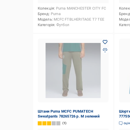
Колекція
Puma MANCHESTER CITY FC
Колек
Бренд
Puma
Брен
Модель
MCFC FTBLHERITAGE T7 TEE
Моде
Категорія
Футбол
Катег
Штани Puma MCFC PUMATECH
Шорти
Sweatpants 78265726 р. M зелений
777550
1
оці