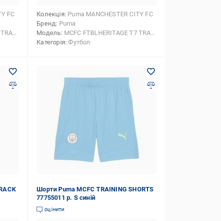
Y FC
Колекція
Puma MANCHESTER CITY FC
Бренд
Puma
PANTS
Модель
MCFC FTBLHERITAGE T7 TRACK PANTS
Категорія
Футбол
TRACK
Шорти Puma MCFC TRAINING SHORTS
77755011 р. S синій
оцінити