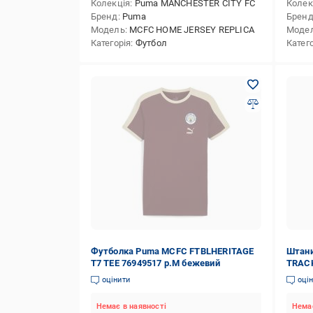
Колекція
Puma MANCHESTER CITY FC
Колек
Бренд
Puma
Брен
Модель
MCFC HOME JERSEY REPLICA
Моде
Категорія
Футбол
Катег
Футболка Puma MCFC FTBLHERITAGE
Штани
T7 TEE 76949517 р.M бежевий
TRACK
оцінити
оці
Немає в наявності
Немає