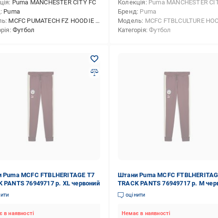
ція
Puma MANCHESTER CITY FC
Колекція
Puma MANCHESTER CIT
д
Puma
Бренд
Puma
ль
MCFC PUMATECH FZ HOODIE DK
Модель
MCFC FTBLCULTURE HO
орія
Футбол
Категорія
Футбол
 Puma MCFC FTBLHERITAGE T7
Штани Puma MCFC FTBLHERITAG
 PANTS 76949717 р. XL червоний
TRACK PANTS 76949717 р. M чер
нити
оцінити
 в наявності
Немає в наявності