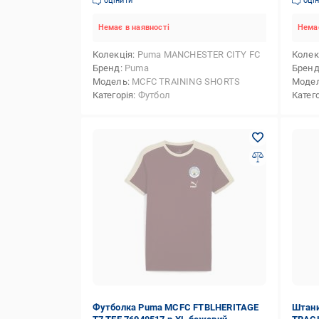
оцінити
оці
Немає в наявності
Немає
Колекція
Puma MANCHESTER CITY FC
Колек
Бренд
Puma
Брен
Модель
MCFC TRAINING SHORTS
Моде
Категорія
Футбол
Катег
Футболка Puma MCFC FTBLHERITAGE
Штани