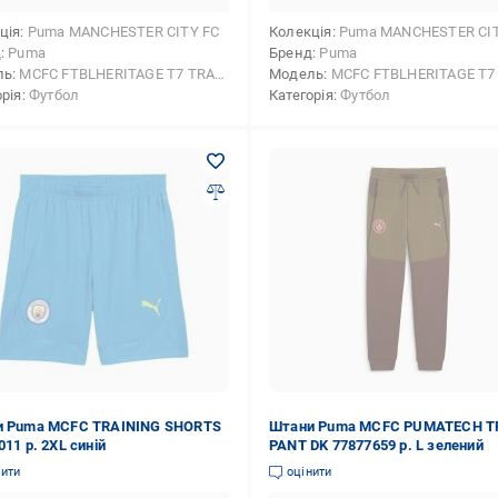
ція
Puma MANCHESTER CITY FC
Колекція
Puma MANCHESTER CIT
д
Puma
Бренд
Puma
ль
MCFC FTBLHERITAGE T7 TRACK PANTS
Модель
MCFC FTBLHERITAGE T7 TRACK 
орія
Футбол
Категорія
Футбол
 Puma MCFC TRAINING SHORTS
Штани Puma MCFC PUMATECH 
11 р. 2XL синій
PANT DK 77877659 р. L зелений
нити
оцінити