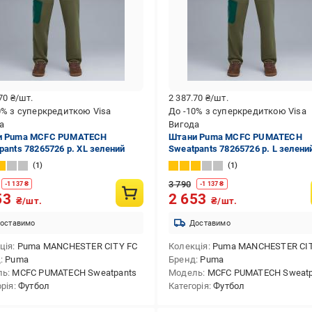
.70
₴/шт.
2 387.70
₴/шт.
0% з суперкредиткою Visa
До -10% з суперкредиткою Visa
а
Вигода
и Puma MCFC PUMATECH
Штани Puma MCFC PUMATECH
pants 78265726 р. XL зелений
Sweatpants 78265726 р. L зелени
1
1
3 790
-
1 137
₴
-
1 137
₴
53
2 653
₴/шт.
₴/шт.
оставимо
Доставимо
ція
Puma MANCHESTER CITY FC
Колекція
Puma MANCHESTER CIT
д
Puma
Бренд
Puma
ль
MCFC PUMATECH Sweatpants
Модель
MCFC PUMATECH Sweatp
орія
Футбол
Категорія
Футбол