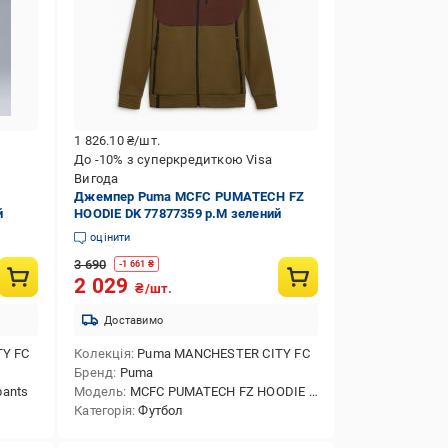
1 826.10
₴/шт.
До -10% з суперкредиткою Visa
Вигода
Джемпер Puma MCFC PUMATECH FZ
й
HOODIE DK 77877359 р.M зелений
оцінити
3 690
-
1 661
₴
2 029
₴/шт.
Доставимо
Y FC
Колекція
Puma MANCHESTER CITY FC
Бренд
Puma
ants
Модель
MCFC PUMATECH FZ HOODIE DK
Категорія
Футбол