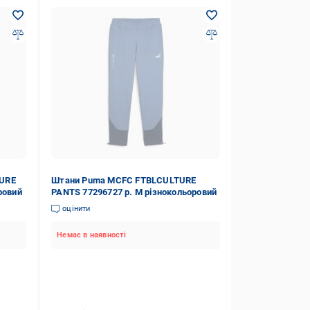
URE
Штани Puma MCFC FTBLCULTURE
ровий
PANTS 77296727 р. M різнокольоровий
оцінити
Немає в наявності