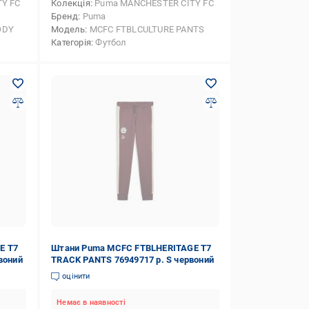
Y FC
Колекція
Puma MANCHESTER CITY FC
Бренд
Puma
ODY
Модель
MCFC FTBLCULTURE PANTS
Категорія
Футбол
E T7
Штани Puma MCFC FTBLHERITAGE T7
воний
TRACK PANTS 76949717 р. S червоний
оцінити
Немає в наявності