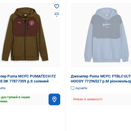
пер Puma MCFC PUMATECH FZ
Джемпер Puma MCFC FTBLCULT
E DK 77877359 р.S зелений
HOODY 77296527 р.M різнокольо
нити
оцінити
 доступний в інших
Немає в наявності
зинах