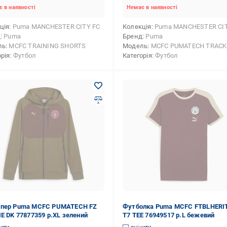
 в наявності
Немає в наявності
ція
Puma MANCHESTER CITY FC
Колекція
Puma MANCHESTER CIT
д
Puma
Бренд
Puma
ль
MCFC TRAINING SHORTS
Модель
MCFC PUMATECH TRACK PA
орія
Футбол
Категорія
Футбол
пер Puma MCFC PUMATECH FZ
Футболка Puma MCFC FTBLHERI
E DK 77877359 р.XL зелений
T7 TEE 76949517 р.L бежевий