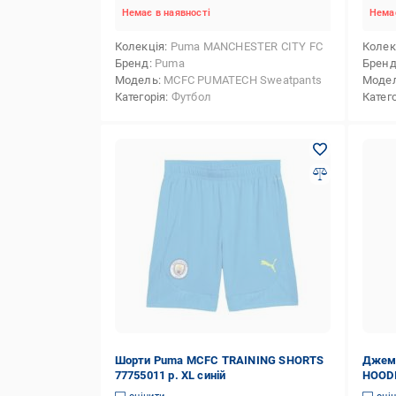
Немає в наявності
Немає
Колекція
Puma MANCHESTER CITY FC
Колек
Бренд
Puma
Брен
Модель
MCFC PUMATECH Sweatpants
Моде
Категорія
Футбол
Катег
Шорти Puma MCFC TRAINING SHORTS
Джем
77755011 р. XL синій
HOODI