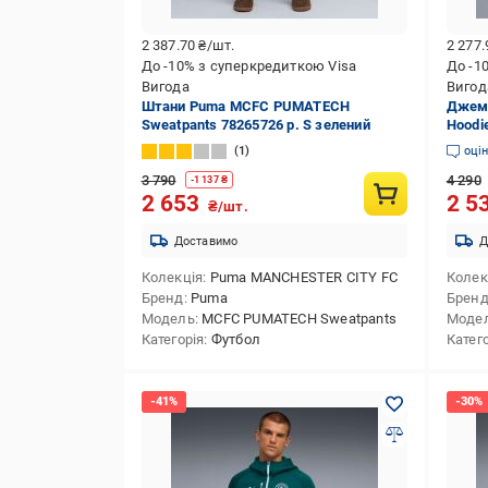
2 387.70
₴/шт.
2 277
До -10% з суперкредиткою Visa
До -1
Вигода
Вигод
Штани Puma MCFC PUMATECH
Джем
Sweatpants 78265726 р. S зелений
Hoodi
1
оці
3 790
4 290
-
1 137
₴
2 653
2 5
₴/шт.
Доставимо
Д
Колекція
Puma MANCHESTER CITY FC
Колек
Бренд
Puma
Брен
Модель
MCFC PUMATECH Sweatpants
Моде
Категорія
Футбол
Катег