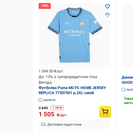
1 354.50
₴/шт.
До -10% з суперкредиткою Visa
Джем
Вигода
HOODI
Футболка Puma MCFC HOME JERSEY
оці
REPLICA 77507501 р.2XL синій
Товар
оцінити
мага
2 690
-
1 185
₴
1 505
₴/шт.
Доставка недоступна