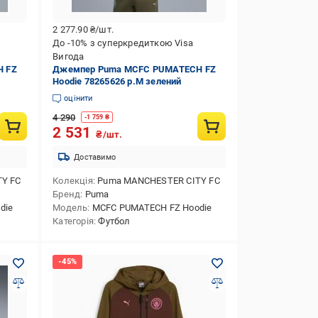
2 277.90
₴/шт.
До -10% з суперкредиткою Visa
Вигода
 FZ
Джемпер Puma MCFC PUMATECH FZ
Hoodie 78265626 р.M зелений
оцінити
4 290
-
1 759
₴
2 531
₴/шт.
Доставимо
Y FC
Колекція
Puma MANCHESTER CITY FC
Бренд
Puma
die
Модель
MCFC PUMATECH FZ Hoodie
Категорія
Футбол