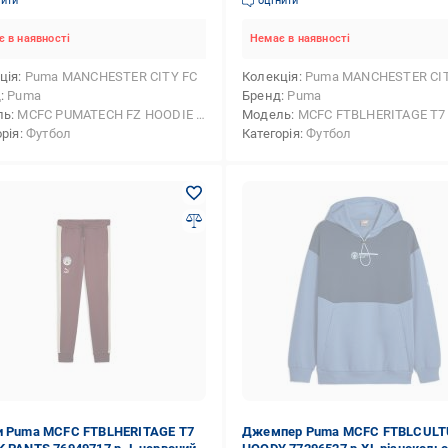
нити
оцінити
 в наявності
Немає в наявності
ція
Puma MANCHESTER CITY FC
Колекція
Puma MANCHESTER CIT
д
Puma
Бренд
Puma
ль
MCFC PUMATECH FZ HOODIE DK
Модель
MCFC FTBLHERITAGE T7
орія
Футбол
Категорія
Футбол
 Puma MCFC FTBLHERITAGE T7
Джемпер Puma MCFC FTBLCULT