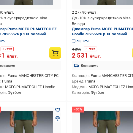
.90
₴/шт.
2 277.90
₴/шт.
0% з суперкредиткою Visa
До -10% з суперкредиткою Visa
а
Вигода
пер Puma MCFC PUMATECH FZ
Джемпер Puma MCFC PUMATECH
e 78265626 р.2XL зелений
Hoodie 78265626 р.XL зелений
нити
оцінити
4 290
-
1 759
₴
-
1 759
₴
31
2 531
₴/шт.
₴/шт.
оставимо
Доставимо
ція
Puma MANCHESTER CITY FC
Колекція
Puma MANCHESTER CIT
д
Puma
Бренд
Puma
ль
MCFC PUMATECH FZ Hoodie
Модель
MCFC PUMATECH FZ Hoo
орія
Футбол
Категорія
Футбол