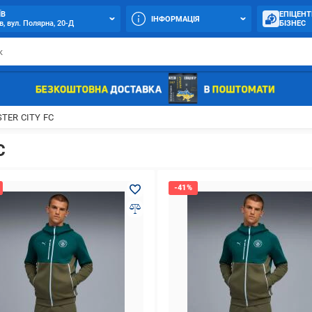
ЇВ
ЕПІЦЕНТ
ІНФОРМАЦІЯ
в, вул. Полярна, 20-Д
БІЗНЕС
TER CITY FC
C