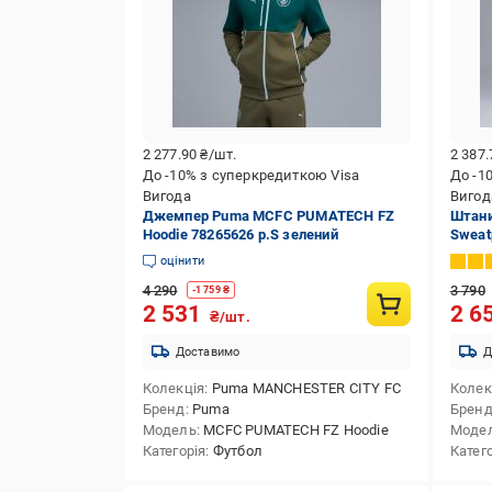
2 277.90
₴/шт.
2 387
До -10% з суперкредиткою Visa
До -1
Вигода
Вигод
Джемпер Puma MCFC PUMATECH FZ
Штан
Hoodie 78265626 р.S зелений
Sweat
оцінити
4 290
3 790
-
1 759
₴
2 531
2 6
₴/шт.
Доставимо
Д
Колекція
Puma MANCHESTER CITY FC
Колек
Бренд
Puma
Брен
Модель
MCFC PUMATECH FZ Hoodie
Моде
Категорія
Футбол
Катег