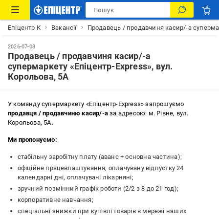
Епіцентр К
Вакансії
Продавець / продавчиня касир/-а супермар
2026-07-08
Продавець / продавчиня касир/-а
супермаркету «Епіцентр-Express», вул.
Корольова, 5А
У команду супермаркету «
Епіцентр-Express»
запрошуємо
продавця / продавчиню касир/-а
за адресою: м. Рівне, вул.
Корольова, 5А
.
Ми пропонуємо:
стабільну заробітну плату (аванс + основна частина);
офіційне працевлаштування, оплачувану відпустку 24
календарні дні, оплачувані лікарняні;
зручний позмінний графік роботи (2/2 з 8 до 21 год);
корпоративне навчання;
спеціальні знижки при купівлі товарів в мережі наших