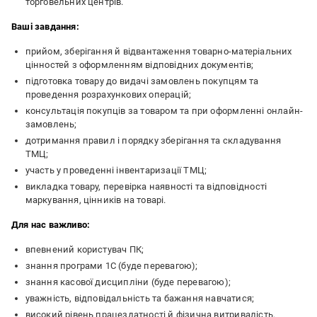
торговельних центрів.
Ваші завдання:
прийом, зберігання й відвантаження товарно-матеріальних
цінностей з оформленням відповідних документів;
підготовка товару до видачі замовлень покупцям та
проведення розрахункових операцій;
консультація покупців за товаром та при оформленні онлайн-
замовлень;
дотримання правил і порядку зберігання та складування
ТМЦ;
участь у проведенні інвентаризації ТМЦ;
викладка товару, перевірка наявності та відповідності
маркування, цінників на товарі.
Для нас важливо:
впевнений користувач ПК;
знання програми 1С (буде перевагою);
знання касової дисципліни (буде перевагою);
уважність, відповідальність та бажання навчатися;
високий рівень працездатності й фізична витривалість.