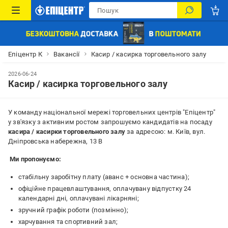
Епіцентр К
Вакансії
Касир / касирка торговельного залу
2026-06-24
Касир / касирка торговельного залу
У команду національної мережі торговельних центрів "Епіцентр"
у зв'язку з активним ростом запрошуємо кандидатів на посаду
касира / касирки торговельного залу
за адресою: м. Київ, вул.
Дніпровська набережна, 13 В
Ми пропонуємо:
стабільну заробітну плату (аванс + основна частина);
офіційне працевлаштування, оплачувану відпустку 24
календарні дні, оплачувані лікарняні;
зручний графік роботи (позмінно);
харчування та спортивний зал;