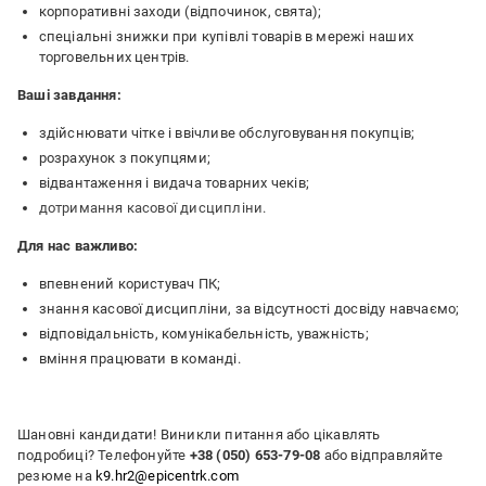
корпоративні заходи (відпочинок, свята);
спеціальні знижки при купівлі товарів в мережі наших
торговельних центрів.
Ваші завдання:
здійснювати чітке і ввічливе обслуговування покупців;
розрахунок з покупцями;
відвантаження і видача товарних чеків;
дотримання касової дисципліни.
Для нас важливо:
впевнений користувач ПК;
знання касової дисципліни, за відсутності досвіду навчаємо;
відповідальність, комунікабельність, уважність;
вміння працювати в команді.
Шановні кандидати! Виникли питання або цікавлять
подробиці? Телефонуйте
+38 (050) 653-79-08
або відправляйте
резюме на
k9.hr2
@epicentrk.com