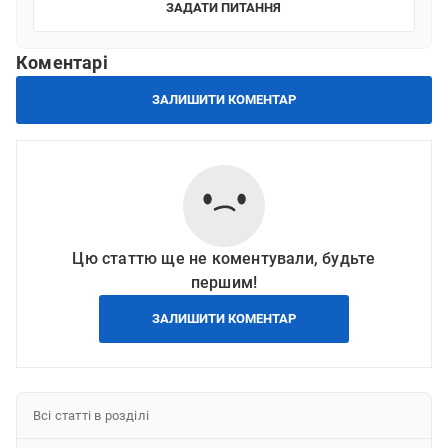
ЗАДАТИ ПИТАННЯ
Що вам не сподобалось?
Коментарі
Інформація не зрозуміла
ЗАЛИШИТИ КОМЕНТАР
Інформація застаріла або не відповідає дійсності
Інформація не допомагає вирішити питання
Інша причина (текст)
ВІДПРАВИТИ
Цю статтю ще не коментували, будьте
першим!
ЗАЛИШИТИ КОМЕНТАР
Всі статті в розділі