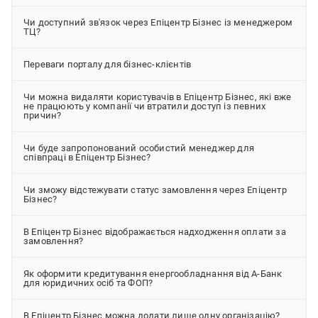
Чи доступний зв'язок через Епіцентр Бізнес із менеджером
ТЦ?
Переваги порталу для бізнес-клієнтів
Чи можна видаляти користувачів в Епіцентр Бізнес, які вже
не працюють у компанії чи втратили доступ із певних
причин?
Чи буде запропонований особистий менеджер для
співпраці в Епіцентр Бізнес?
Чи зможу відстежувати статус замовлення через Епіцентр
Бізнес?
В Епіцентр Бізнес відображається надходження оплати за
замовлення?
Як оформити кредитування енергообладнання від А-Банк
для юридичних осіб та ФОП?
В Епіцентр Бізнес можна додати лише одну організацію?