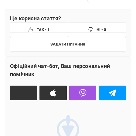
Це корисна стаття?
ТАК - 1
НІ - 0
ЗАДАТИ ПИТАННЯ
Що вам не сподобалось?
Офіційний чат-бот, Ваш персональний
Інформація не зрозуміла
помічник
Інформація застаріла або не відповідає дійсності
Інформація не допомагає вирішити питання
Інша причина (текст)
ВІДПРАВИТИ