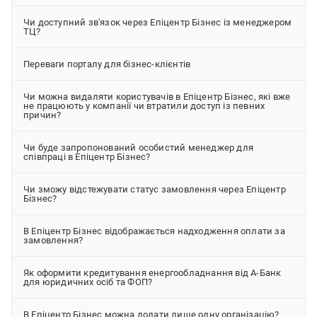
Чи доступний зв'язок через Епіцентр Бізнес із менеджером
ТЦ?
Переваги порталу для бізнес-клієнтів
Чи можна видаляти користувачів в Епіцентр Бізнес, які вже
не працюють у компанії чи втратили доступ із певних
причин?
Чи буде запропонований особистий менеджер для
співпраці в Епіцентр Бізнес?
Чи зможу відстежувати статус замовлення через Епіцентр
Бізнес?
В Епіцентр Бізнес відображається надходження оплати за
замовлення?
Як оформити кредитування енергообладнання від А-Банк
для юридичних осіб та ФОП?
В Епіцентр Бізнес можна додати лише одну організацію?