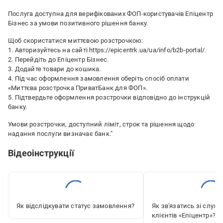
Послуга доступна для верифікованих ФОП-користувачів Епіцентр
Бізнес за умови позитивного рішення банку.
Щоб скористатися миттєвою розстрочкою:
1. Авторизуйтесь на сайті https://epicentrk.ua/ua/info/b2b-portal/.
2. Перейдіть до Епіцентр Бізнес.
3. Додайте товари до кошика.
4. Під час оформлення замовлення оберіть спосіб оплати
«Миттєва розстрочка ПриватБанк для ФОП».
5. Підтвердьте оформлення розстрочки відповідно до інструкцій
банку.
Умови розстрочки, доступний ліміт, строк та рішення щодо
надання послуги визначає банк."
Відеоінструкції
Як відслідкувати статус замовлення?
Як зв'язатись зі служ
клієнтів «‎Епіцентр»?